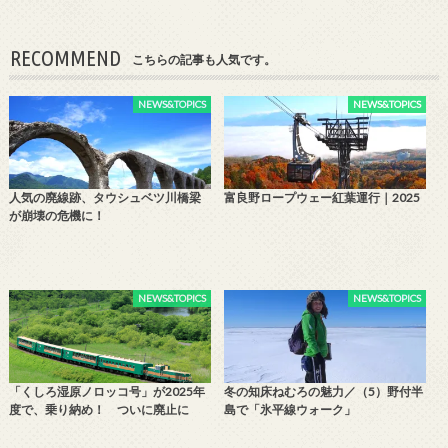
RECOMMEND
こちらの記事も人気です。
NEWS&TOPICS
NEWS&TOPICS
人気の廃線跡、タウシュベツ川橋梁
富良野ロープウェー紅葉運行｜2025
が崩壊の危機に！
NEWS&TOPICS
NEWS&TOPICS
「くしろ湿原ノロッコ号」が2025年
冬の知床ねむろの魅力／（5）野付半
度で、乗り納め！ ついに廃止に
島で「氷平線ウォーク」