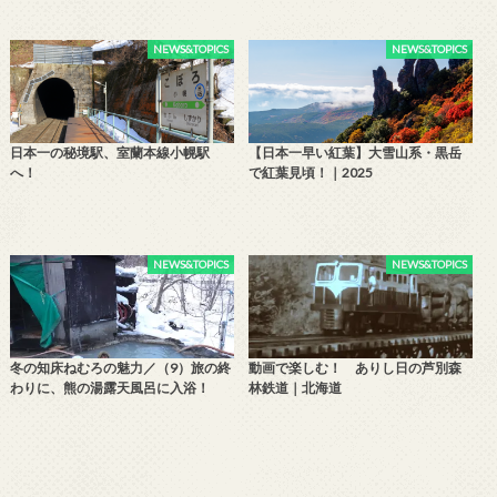
NEWS&TOPICS
NEWS&TOPICS
日本一の秘境駅、室蘭本線小幌駅
【日本一早い紅葉】大雪山系・黒岳
へ！
で紅葉見頃！｜2025
NEWS&TOPICS
NEWS&TOPICS
冬の知床ねむろの魅力／（9）旅の終
動画で楽しむ！ ありし日の芦別森
わりに、熊の湯露天風呂に入浴！
林鉄道｜北海道