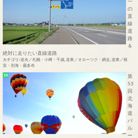
一
の
直
線
道
路
＆
絶対に走りたい直線道路
カテゴリ:
道央／札幌・小樽・千歳
,
道東／オホーツク・網走
,
道東／根
室・別海・霧多布
第
53
回
北
海
道
バ
ル
ー