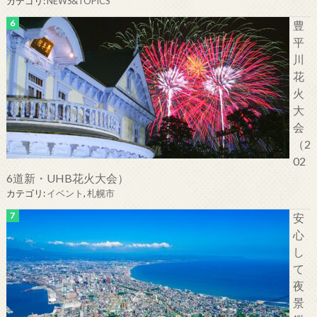
カテゴリ:
NEWS&TOPICS
豊
平
川
花
火
大
会
（2
02
6道新・UHB花火大会）
カテゴリ:
イベント
,
札幌市
安
心
し
て
夜
景