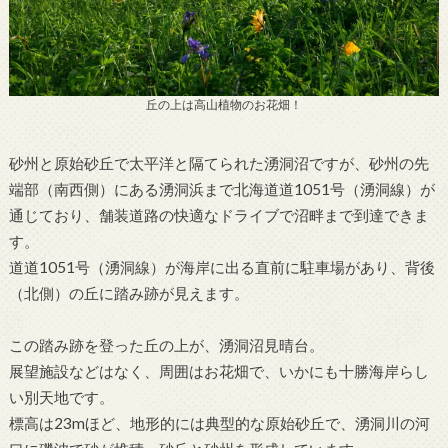
丘の上は高山植物のお花畑！
砂州と原始砂丘で太平洋と隔てられた湧洞沼ですが、砂州の先
端部（南西側）にある湧洞浜まで北海道道1051号（湧洞線）が
通じており、舗装道路の快適なドライブで沼畔まで到達できま
す。
道道1051号（湧洞線）が海岸に出る直前に駐車場があり、背後
（北側）の丘に踏み跡が見えます。
この踏み跡を登った丘の上が、湧洞沼見晴台。
展望施設などはなく、周囲はお花畑で、いかにも十勝海岸らし
い別天地です。
標高は23mほど、地形的には典型的な原始砂丘で、湧洞川の河