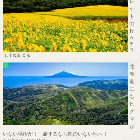
レ
ッ
ト
の
丘
カ
テ
ゴ
リ:
千歳市
,
見る
北
海
道
に
も
ヒ
グ
マ
が
いない場所が！ 旅するなら熊のいない地へ！