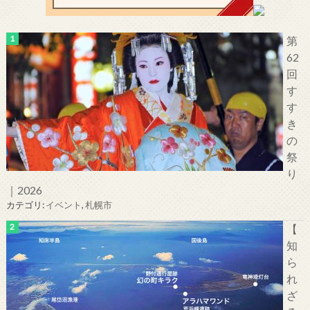
第
62
回
す
す
き
の
祭
り
｜2026
カテゴリ:
イベント
,
札幌市
【
知
ら
れ
ざ