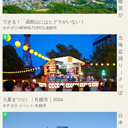
鑑
賞
が
できる！ 函館山にはヒグマがいない！
カテゴリ:
NEWS&TOPICS
,
函館市
北
海
盆
踊
り
（
さ
っ
ぽ
ろ夏まつり）｜札幌市｜2026
カテゴリ:
イベント
,
札幌市
日
本