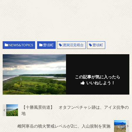
NEWS&TOPICS
豊頃町
湧洞沼見晴台
豊頃町
この記事が気に入ったら
いいねしよう！
【十勝風景街道】 オタフンベチャシ跡は、アイヌ抗争の
地
雌阿寒岳の噴火警戒レベルが2に、入山規制を実施