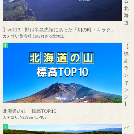
る
北
海
道
】vol.13 野付半島先端にあった「幻の町・キラク」
カテゴリ:
別海町
,
知られざる北海道
【
標
高
ラ
ン
キ
ン
グ
】
北海道の山 標高TOP10
カテゴリ:
NEWS&TOPICS
パ