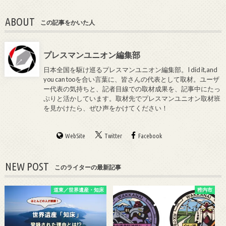
ABOUT
この記事をかいた人
プレスマンユニオン編集部
日本全国を駆け巡るプレスマンユニオン編集部。I did it,and
you can tooを合い言葉に、皆さんの代表として取材。ユーザ
ー代表の気持ちと、記者目線での取材成果を、記事中にたっ
ぷりと活かしています。取材先でプレスマンユニオン取材班
を見かけたら、ぜひ声をかけてください！
WebSite
Twitter
Facebook
NEW POST
このライターの最新記事
道東／世界遺産・知床
稚内市