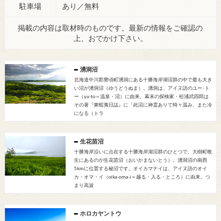
駐車場
あり／無料
掲載の内容は取材時のものです。最新の情報をご確認の
上、おでかけ下さい。
湧洞沼
北海道中川郡豊頃町湧洞にある十勝海岸湖沼群の中で最も大き
い沼が湧洞沼（ゆうどうぬま）。湧洞は、アイヌ語のユー･ト
ー（yu-to＝温泉・沼）に由来。幕末の探検家・松浦武四郎は
その著『東蝦夷日誌』に「此沼に神霊ありて時々温み、また冷
になる（トラ
生花苗沼
十勝海岸沿いに点在する十勝海岸湖沼群のひとつで、大樹町晩
生にあるのが生花苗沼（おいかまないとう）。湧洞沼の南西
5kmに位置する秘沼です。オイカマナイは、アイヌ語のオイ
カ・オマ・イ（oika-oma-i＝越る・入る・ところ）に由来。つ
まり高波
ホロカヤントウ