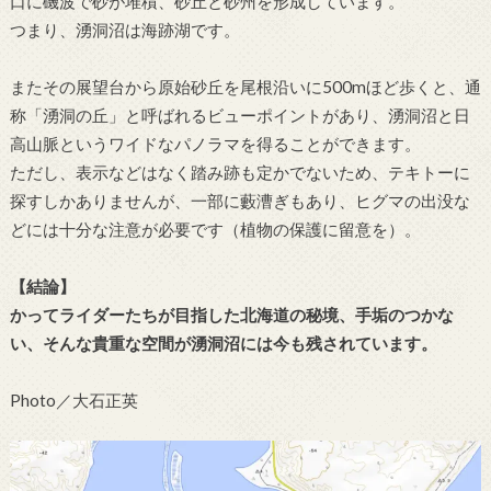
口に磯波で砂が堆積、砂丘と砂州を形成しています。
つまり、湧洞沼は海跡湖です。
またその展望台から原始砂丘を尾根沿いに500mほど歩くと、通
称「湧洞の丘」と呼ばれるビューポイントがあり、湧洞沼と日
高山脈というワイドなパノラマを得ることができます。
ただし、表示などはなく踏み跡も定かでないため、テキトーに
探すしかありませんが、一部に藪漕ぎもあり、ヒグマの出没な
どには十分な注意が必要です（植物の保護に留意を）。
【結論】
かってライダーたちが目指した北海道の秘境、手垢のつかな
い、そんな貴重な空間が湧洞沼には今も残されています。
Photo／大石正英