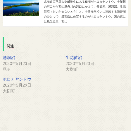
北海道広尾郡大樹町晩生にある秘湖がホロカヤントウ。十勝川
の河口から西の歴舟川の河口にかけて、長節湖、湧洞沼、生花
苗沼（おいかまないとう）と、十勝海岸沿いに連続する海跡湖
のひとつで、最西端に位置するのがホロカヤントウ。湖の東に
は晩生温泉、西に
関連
湧洞沼
生花苗沼
2020年5月23日
2020年5月23日
見る
大樹町
ホロカヤントウ
2020年5月29日
大樹町