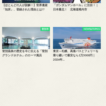
【ほとんどの人が誤解！】世界遺産
「ガンダムマンホール」に注目！｜
「知床」、登録された理由とは!?
日本最北！ 北海道稚内市
登別市
NEWS&TOPICS
登別温泉の歴史を今に伝える「登別
東京～札幌、高速バスとフェリーを
グランドホテル」のローマ風呂
乗り継いで最安なら1万3000円｜
2026年…