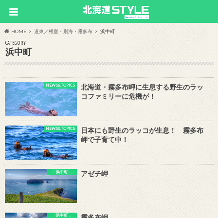
HOME
道東／根室・別海・霧多布
浜中町
CATEGORY
浜中町
NEWS&TOPICS
北海道・霧多布岬に生息する野生のラッ
コファミリーに危機が！
NEWS&TOPICS
日本にも野生のラッコが生息！ 霧多布
岬で子育て中！
浜中町
アゼチ岬
浜中町
霧多布岬