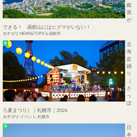
鑑
賞
が
できる！ 函館山にはヒグマがいない！
カテゴリ:
NEWS&TOPICS
,
函館市
北
海
盆
踊
り
（
さ
っ
ぽ
ろ夏まつり）｜札幌市｜2026
カテゴリ:
イベント
,
札幌市
日
本