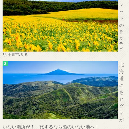
レ
ッ
ト
の
丘
カ
テ
ゴ
リ:
千歳市
,
見る
北
海
道
に
も
ヒ
グ
マ
が
いない場所が！ 旅するなら熊のいない地へ！