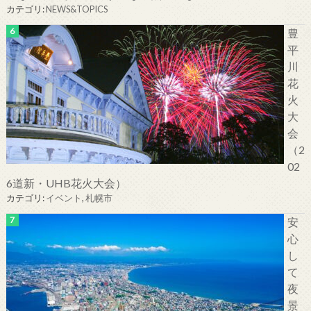
カテゴリ:
NEWS&TOPICS
豊
平
川
花
火
大
会
（2
02
6道新・UHB花火大会）
カテゴリ:
イベント
,
札幌市
安
心
し
て
夜
景