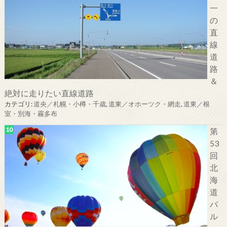
一
の
直
線
道
路
＆
絶対に走りたい直線道路
カテゴリ:
道央／札幌・小樽・千歳
,
道東／オホーツク・網走
,
道東／根
室・別海・霧多布
第
53
回
北
海
道
バ
ル