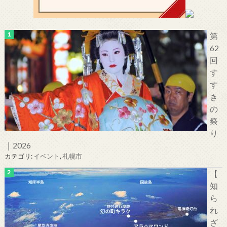
第
62
回
す
す
き
の
祭
り
｜2026
カテゴリ:
イベント
,
札幌市
【
知
ら
れ
ざ