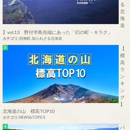
る
北
海
道
】vol.13 野付半島先端にあった「幻の町・キラク」
カテゴリ:
別海町
,
知られざる北海道
【
標
高
ラ
ン
キ
ン
グ
】
北海道の山 標高TOP10
カテゴリ:
NEWS&TOPICS
パ