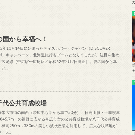
…
の国から幸福へ！
5年10月14日に始まったディスカバー・ジャパン（DISCOVER
PAN）キャンペーン、北海道旅行もブームとなりましたが、注目を集め
が広尾線（帯広駅〜広尾駅／昭和62年2月2日廃止）。愛の国から幸
！と…
千代公共育成牧場
道帯広市街の南西（帯広中心部から車で50分）、日高山脈・十勝幌尻
1845.7m）の裾野に広がる帯広市営の公共育成牧場が八千代公共育成
。標高250m～380mの美しい波状丘陵を利用して、広大な牧草地が
り、5…