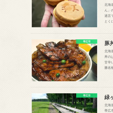
北海
ん」
過言
とく
豚
帯広市
北海
丼の
甘辛
勝名
緑
帯広市
北海
帯広