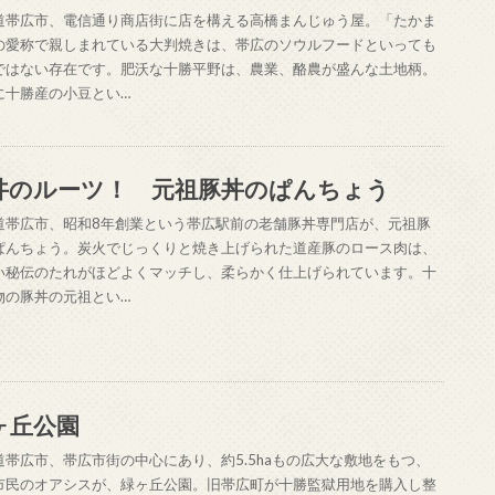
道帯広市、電信通り商店街に店を構える高橋まんじゅう屋。「たかま
の愛称で親しまれている大判焼きは、帯広のソウルフードといっても
ではない存在です。肥沃な十勝平野は、農業、酪農が盛んな土地柄。
に十勝産の小豆とい…
丼のルーツ！ 元祖豚丼のぱんちょう
道帯広市、昭和8年創業という帯広駅前の老舗豚丼専門店が、元祖豚
ぱんちょう。炭火でじっくりと焼き上げられた道産豚のロース肉は、
い秘伝のたれがほどよくマッチし、柔らかく仕上げられています。十
物の豚丼の元祖とい…
ヶ丘公園
道帯広市、帯広市街の中心にあり、約5.5haもの広大な敷地をもつ、
市民のオアシスが、緑ヶ丘公園。旧帯広町が十勝監獄用地を購入し整