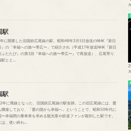
国駅
4年に開業した旧国鉄広尾線の駅。昭和48年3月5日放送のNHK『新日
行』の「幸福への旅〜帯広〜」で紹介され（平成17年放送NHK『新日
行ふたたび』の第1回『幸福への旅〜帯広〜』で再放送）、広尾寄り
福駅とと…
福駅
62年に廃線となった、旧国鉄広尾線の駅舎跡。この旧広尾線には、愛
も隣接しており、「愛の国から幸福へ」ということで、昭和50年代に
国〜幸福間の乗車券を求める観光客や鉄道ファンが殺到した駅です。
には、使い終わ…