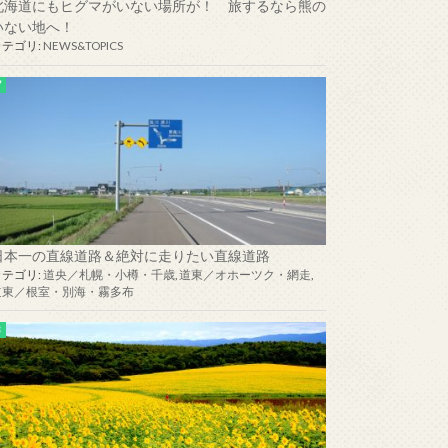
北海道にもヒグマがいない場所が！ 旅するなら熊の
いない地へ！
カテゴリ:
NEWS&TOPICS
日本一の直線道路＆絶対に走りたい直線道路
カテゴリ:
道央／札幌・小樽・千歳
,
道東／オホーツク・網走
,
道東／根室・別海・霧多布