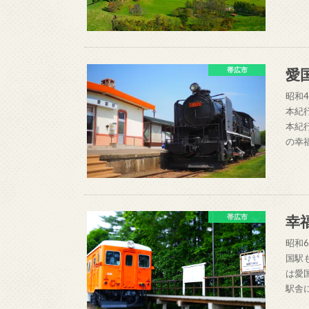
愛
帯広市
昭和
本紀
本紀
の幸
幸
帯広市
昭和
国駅
は愛
駅舎