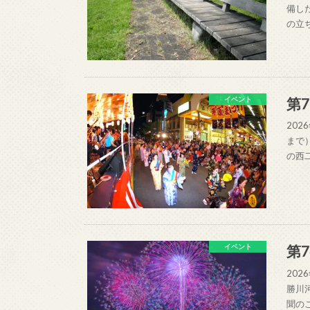
備し
の立
第
イベント
202
まで
の西
第
イベント
202
勝川
聞の