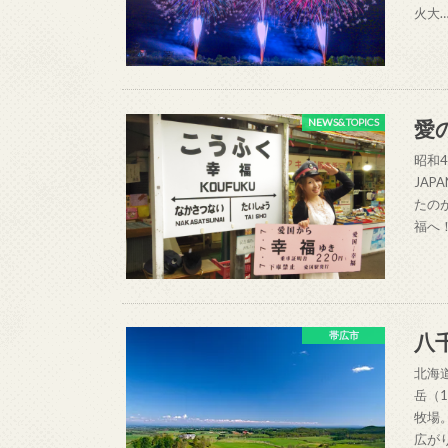
火大
愛
NEWS&TOPICS
昭和4
JA
たの
福へ
八
帯広市
北海
岳（
牧場
広が