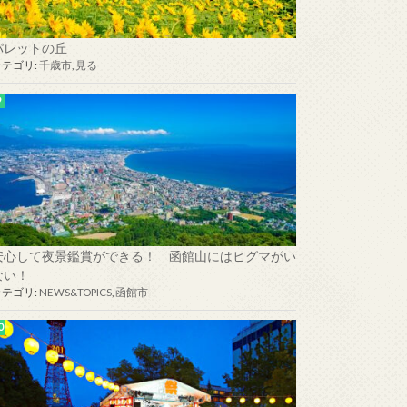
パレットの丘
カテゴリ:
千歳市
,
見る
安心して夜景鑑賞ができる！ 函館山にはヒグマがい
ない！
カテゴリ:
NEWS&TOPICS
,
函館市