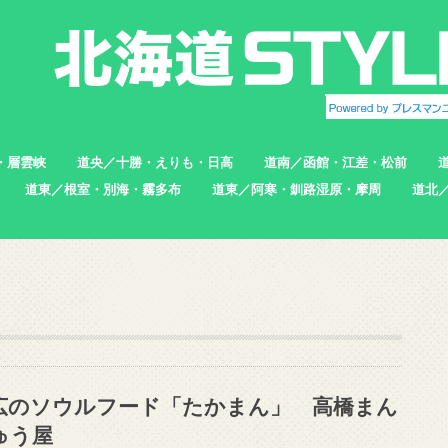
・層雲峡
道央／十勝・えりも・日高
道南／函館・江差・松前
道東／根室・別海・霧多布
道東／阿寒・釧路湿原・摩周
道北
帯広市
えりも町
新ひだか町
足寄町
函館市
北斗市
七飯町
松前町
江差町
上ノ国町
根室市
中標津町
標津町
別海町
厚岸町
浜中町
釧路市
弟子屈町
標茶町
稚内
猿払
浜頓
中頓
枝幸
羽幌
苫前
広のソウルフード「たかまん」 高橋まん
ゅう屋