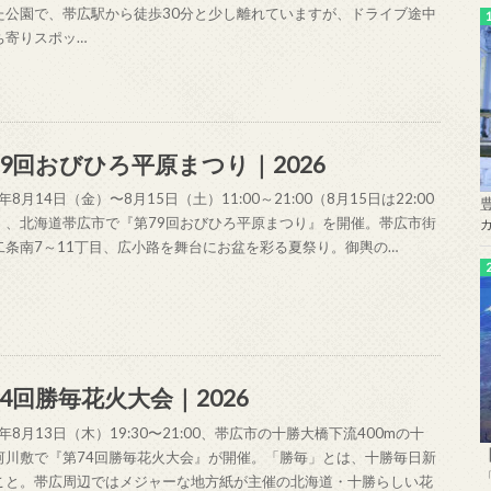
た公園で、帯広駅から徒歩30分と少し離れていますが、ドライブ途中
ち寄りスポッ…
79回おびひろ平原まつり｜2026
6年8月14日（金）〜8月15日（土）11:00～21:00（8月15日は22:00
）、北海道帯広市で『第79回おびひろ平原まつり』を開催。帯広市街
二条南7～11丁目、広小路を舞台にお盆を彩る夏祭り。御輿の…
74回勝毎花火大会｜2026
6年8月13日（木）19:30〜21:00、帯広市の十勝大橋下流400mの十
河川敷で『第74回勝毎花火大会』が開催。「勝毎」とは、十勝毎日新
こと。帯広周辺ではメジャーな地方紙が主催の北海道・十勝らしい花