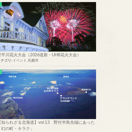
豊平川花火大会（2026道新・UHB花火大会）
カテゴリ:
イベント
,
札幌市
【知られざる北海道】vol.13 野付半島先端にあった
「幻の町・キラク」