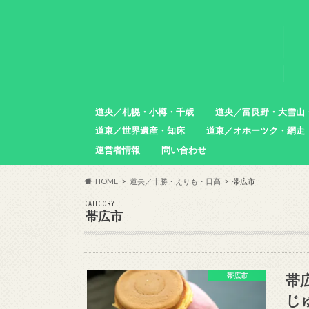
道央／札幌・小樽・千歳
道央／富良野・大雪山
道東／世界遺産・知床
道東／オホーツク・網走
札幌市
小樽市
石狩市
北広島市
恵庭市
千歳市
苫小牧市
中富良野町
東川町
沼田町
幌加内町
増毛町
運営者情報
問い合わせ
羅臼町
斜里町
網走市
雄武町
小清水町
津別町
清里町
HOME
道央／十勝・えりも・日高
帯広市
CATEGORY
帯広市
帯
帯広市
じ