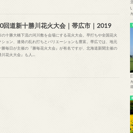
30回道新十勝川花火大会｜帯広市｜2019
市の十勝大橋下流の河川敷を会場にする花火大会。早打ちや全国花火
クション、連発の乱れ打ちとバリエーションも豊富。帯広では、地元
十勝毎日が主催の『勝毎花火大会』が有名ですが、北海道新聞主催の
勝川花火大会』も人…