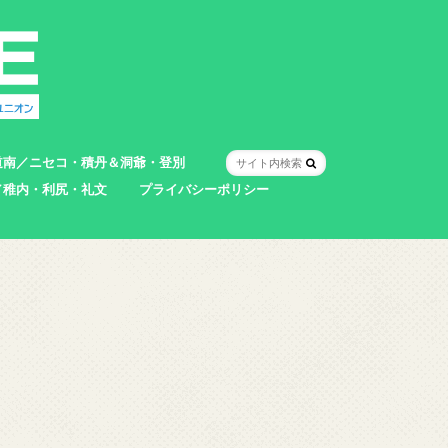
道南／ニセコ・積丹＆洞爺・登別
／稚内・利尻・礼文
プライバシーポリシー
室蘭市
登別市
洞爺湖町
真狩村
共和町
壮瞥町
積丹町
神恵内村
市
村
別町
別町
町
町
町