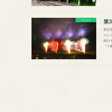
第
イベント
帯広
コレ
紙の
『十