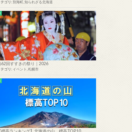
カテゴリ:
別海町
,
知られざる北海道
第62回すすきの祭り｜2026
カテゴリ:
イベント
,
札幌市
【標高ランキング】北海道の山 標高TOP10