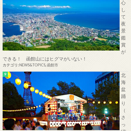
心
し
て
夜
景
鑑
賞
が
できる！ 函館山にはヒグマがいない！
カテゴリ:
NEWS&TOPICS
,
函館市
北
海
盆
踊
り
（
さ
っ