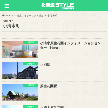
HOME
道東／オホーツク・網走
小清水町
CATEGORY
小清水町
小清水町
小清水原生花園インフォメーションセン
ター「Hana」
小清水町
止別駅
小清水町
原生花園駅
小清水町
小清水原生花園