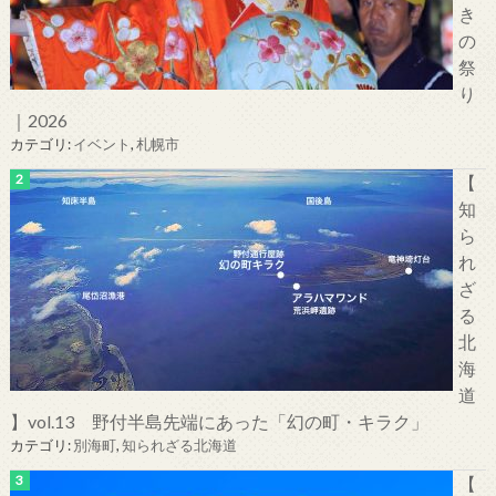
き
の
祭
り
｜2026
カテゴリ:
イベント
,
札幌市
【
知
ら
れ
ざ
る
北
海
道
】vol.13 野付半島先端にあった「幻の町・キラク」
カテゴリ:
別海町
,
知られざる北海道
【