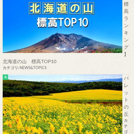
標
高
ラ
ン
キ
ン
グ
】
北海道の山 標高TOP10
カテゴリ:
NEWS&TOPICS
パ
レ
ッ
ト
の
丘
カ
テ
ゴ