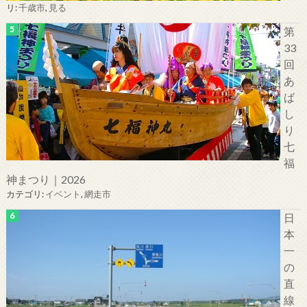
リ:
千歳市
,
見る
第
33
回
あ
ば
し
り
七
福
神まつり｜2026
カテゴリ:
イベント
,
網走市
日
本
一
の
直
線