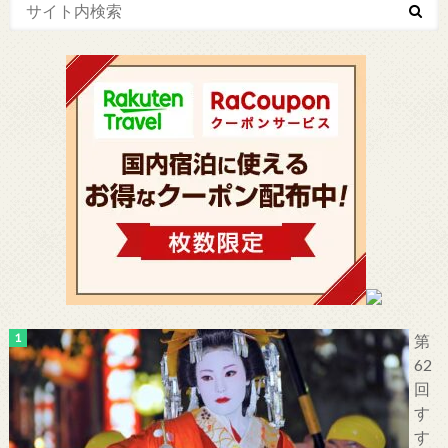
第
62
回
す
す