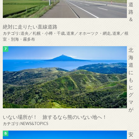
道
路
＆
絶対に走りたい直線道路
カテゴリ:
道央／札幌・小樽・千歳
,
道東／オホーツク・網走
,
道東／根
室・別海・霧多布
北
海
道
に
も
ヒ
グ
マ
が
いない場所が！ 旅するなら熊のいない地へ！
カテゴリ:
NEWS&TOPICS
安