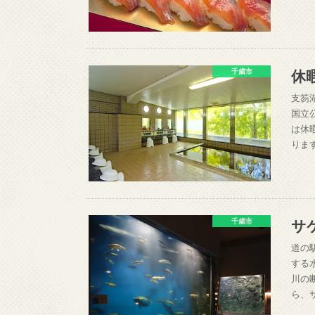
休
千歳市
支笏
国立
は休
りま
サ
千歳市
道の
する
川の
ら、