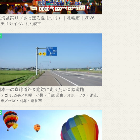
北海盆踊り（さっぽろ夏まつり）｜札幌市｜2026
カテゴリ:
イベント
,
札幌市
日本一の直線道路＆絶対に走りたい直線道路
カテゴリ:
道央／札幌・小樽・千歳
,
道東／オホーツク・網走
,
道東／根室・別海・霧多布