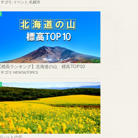
カテゴリ:
イベント
,
札幌市
【標高ランキング】北海道の山 標高TOP10
カテゴリ:
NEWS&TOPICS
パレットの丘