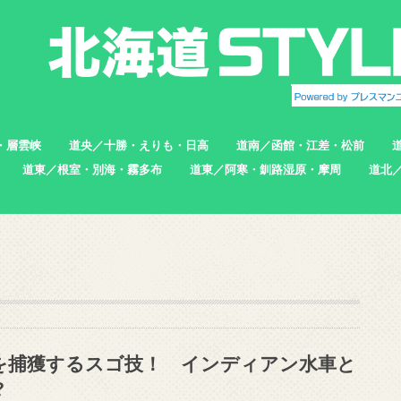
・層雲峡
道央／十勝・えりも・日高
道南／函館・江差・松前
道東／根室・別海・霧多布
道東／阿寒・釧路湿原・摩周
道北
帯広市
えりも町
新ひだか町
足寄町
函館市
北斗市
七飯町
松前町
江差町
上ノ国町
根室市
中標津町
標津町
別海町
厚岸町
浜中町
釧路市
弟子屈町
標茶町
稚内
猿払
浜頓
中頓
枝幸
羽幌
苫前
を捕獲するスゴ技！ インディアン水車と
?