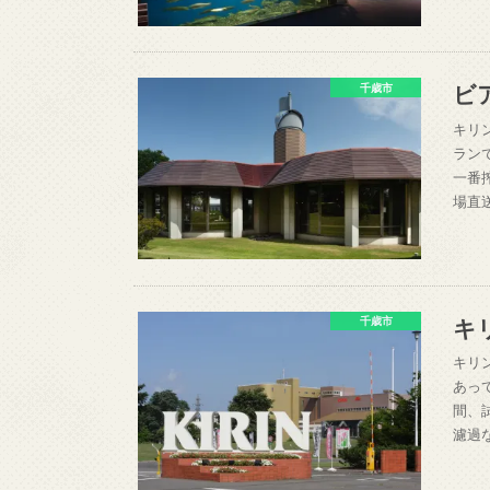
ビ
千歳市
キリ
ラン
一番
場直
キ
千歳市
キリ
あっ
間、
濾過