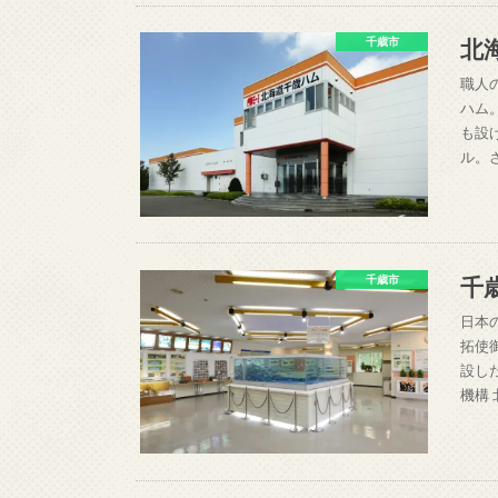
北
千歳市
職人
ハム
も設
ル。
千
千歳市
日本
拓使
設し
機構