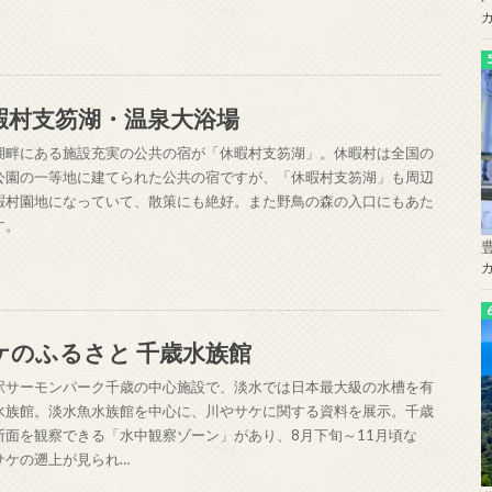
暇村支笏湖・温泉大浴場
湖畔にある施設充実の公共の宿が「休暇村支笏湖」。休暇村は全国の
公園の一等地に建てられた公共の宿ですが、「休暇村支笏湖」も周辺
暇村園地になっていて、散策にも絶好。また野鳥の森の入口にもあた
す。
ケのふるさと 千歳水族館
駅サーモンパーク千歳の中心施設で、淡水では日本最大級の水槽を有
水族館。淡水魚水族館を中心に、川やサケに関する資料を展示。千歳
断面を観察できる「水中観察ゾーン」があり、8月下旬～11月頃な
サケの遡上が見られ…