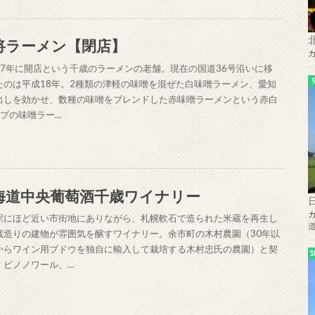
将ラーメン【閉店】
47年に開店という千歳のラーメンの老舗。現在の国道36号沿いに移
たのは平成18年。2種類の津軽の味噌を混ぜた白味噌ラーメン、愛知
出しを効かせ、数種の味噌をブレンドした赤味噌ラーメンという赤白
イプの味噌ラー…
海道中央葡萄酒千歳ワイナリー
駅にほど近い市街地にありながら、札幌軟石で造られた米蔵を再生し
蔵造りの建物が雰囲気を醸すワイナリー。余市町の木村農園（30年以
からワイン用ブドウを独自に輸入して栽培する木村忠氏の農園）と契
、ピノノワール、…