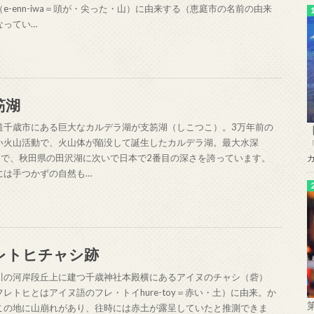
（e-enn-iwa＝頭が・尖った・山）に由来する（恵庭市の名前の由来
なってい…
笏湖
道千歳市にある巨大なカルデラ湖が支笏湖（しこつこ）。3万年前の
い火山活動で、火山体が陥没して誕生したカルデラ湖。最大水深
0mで、秋田県の田沢湖に次いで日本で2番目の深さを誇っています。
には手つかずの自然も…
レトヒチャシ跡
川の河岸段丘上に建つ千歳神社本殿横にあるアイヌのチャシ（砦）
フレトヒとはアイヌ語のフレ・トイhure-toy＝赤い・土）に由来。か
この地に山崩れがあり、往時には赤土が露呈していたと推測できま