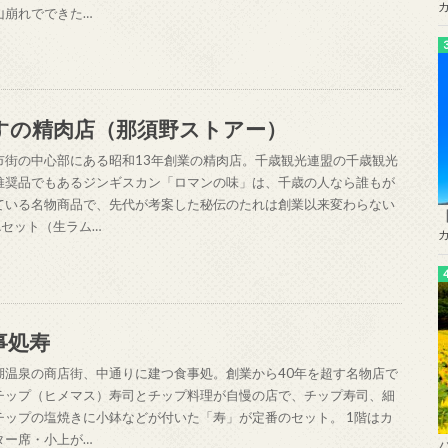
山崩れでできた…
すの精肉店（那須野ストアー）
市街の中心部にある昭和13年創業の精肉店。千歳観光連盟の千歳観光
推奨品でもあるジンギスカン「ロマンの味」は、千歳の人なら誰もが
ている名物商品で、先代が考案した秘伝のたれは創業以来変わらない
Aセット（生ラム…
事処寿
湖温泉の商店街、中通りに建つ食事処。創業から40年を超す名物店で
チップ（ヒメマス）寿司とチップ料理が自慢の店で、チップ寿司、細
チップの塩焼きに小鉢などが付いた「寿」が定番のセット。 1階はカ
ター席・小上が…