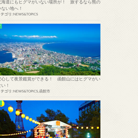
北海道にもヒグマがいない場所が！ 旅するなら熊の
いない地へ！
カテゴリ:
NEWS&TOPICS
安心して夜景鑑賞ができる！ 函館山にはヒグマがい
ない！
カテゴリ:
NEWS&TOPICS
,
函館市