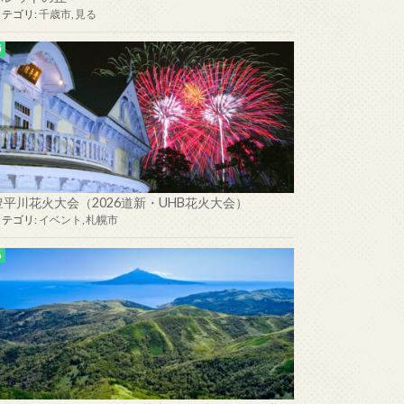
カテゴリ:
千歳市
,
見る
豊平川花火大会（2026道新・UHB花火大会）
カテゴリ:
イベント
,
札幌市