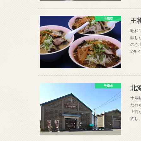
王
千歳市
昭和
転し
の赤
2タ
北
千歳市
千歳
た石
上前
約し