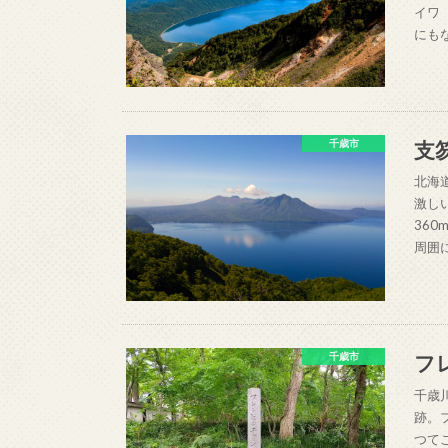
イワ
にも
支
千歳市
北海
激し
36
周囲
フ
千歳市
千歳
跡。
つて