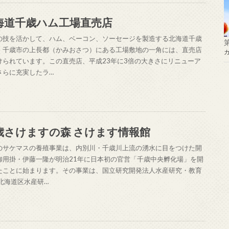
海道千歳ハム工場直売店
の技を活かして、ハム、ベーコン、ソーセージを製造する北海道千歳
。千歳市の上長都（かみおさつ）にある工場敷地の一角には、直売店
けられています。この直売店、平成23年に3倍の大きさにリニューア
さらに充実したラ…
歳さけますの森 さけます情報館
のサケマスの養殖事業は、内別川・千歳川上流の湧水に目をつけた開
御用掛・伊藤一隆が明治21年に日本初の官営「千歳中央孵化場」を開
たことに始まります。その事業は、国立研究開発法人水産研究・教育
 北海道区水産研…