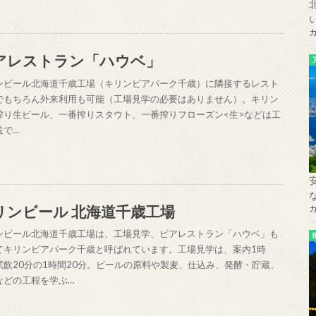
アレストラン「ハウベ」
ンビール北海道千歳工場（キリンビアパーク千歳）に隣接するレスト
でもちろん外来利用も可能（工場見学の必要はありません）。キリン
搾り生ビール、一番搾りスタウト、一番搾りフローズン<生>などは工
送で…
リンビール 北海道千歳工場
ンビール北海道千歳工場は、工場見学、ビアレストラン「ハウベ」も
てキリンビアパーク千歳と呼ばれています。工場見学は、案内1時
試飲20分の1時間20分。ビールの原料や製麦、仕込み、発酵・貯蔵、
などの工程を学ぶ…