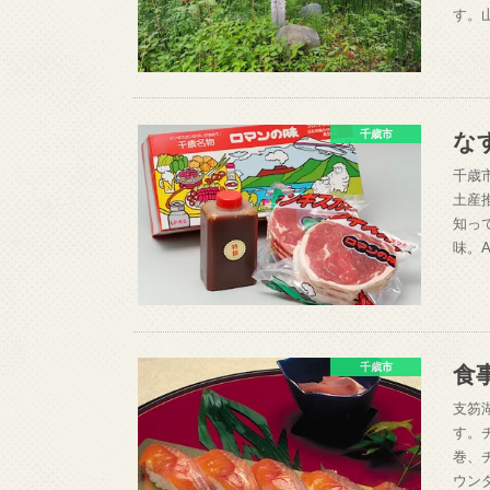
す。
な
千歳市
千歳
土産
知っ
味。
食
千歳市
支笏
す。
巻、
ウン