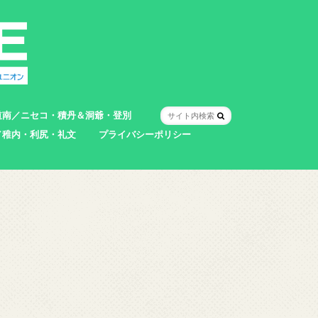
道南／ニセコ・積丹＆洞爺・登別
／稚内・利尻・礼文
プライバシーポリシー
室蘭市
登別市
洞爺湖町
真狩村
共和町
壮瞥町
積丹町
神恵内村
市
村
別町
別町
町
町
町