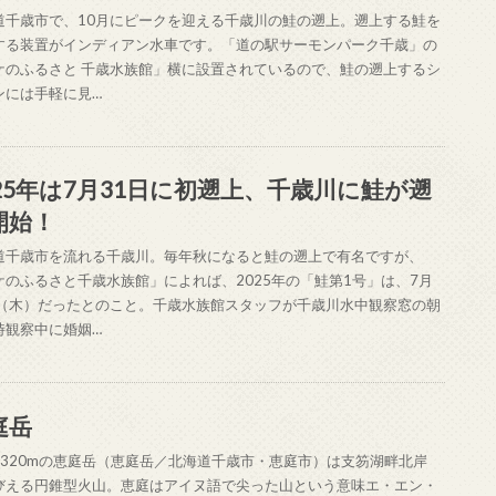
道千歳市で、10月にピークを迎える千歳川の鮭の遡上。遡上する鮭を
する装置がインディアン水車です。「道の駅サーモンパーク千歳」の
ケのふるさと 千歳水族館」横に設置されているので、鮭の遡上するシ
ンには手軽に見…
025年は7月31日に初遡上、千歳川に鮭が遡
開始！
道千歳市を流れる千歳川。毎年秋になると鮭の遡上で有名ですが、
ケのふるさと千歳水族館」によれば、2025年の「鮭第1号」は、7月
日（木）だったとのこと。千歳水族館スタッフが千歳川水中観察窓の朝
時観察中に婚姻…
庭岳
1320mの恵庭岳（恵庭岳／北海道千歳市・恵庭市）は支笏湖畔北岸
びえる円錐型火山。恵庭はアイヌ語で尖った山という意味エ・エン・