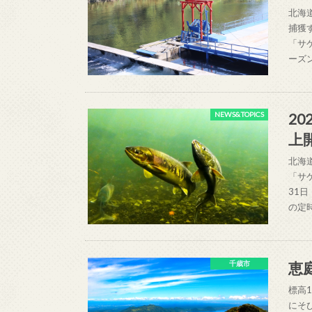
北海
捕獲
「サ
ーズ
2
NEWS&TOPICS
上
北海
「サ
31
の定
恵
千歳市
標高
にそ