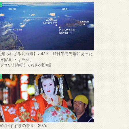
【知られざる北海道】vol.13 野付半島先端にあった
「幻の町・キラク」
カテゴリ:
別海町
,
知られざる北海道
第62回すすきの祭り｜2026