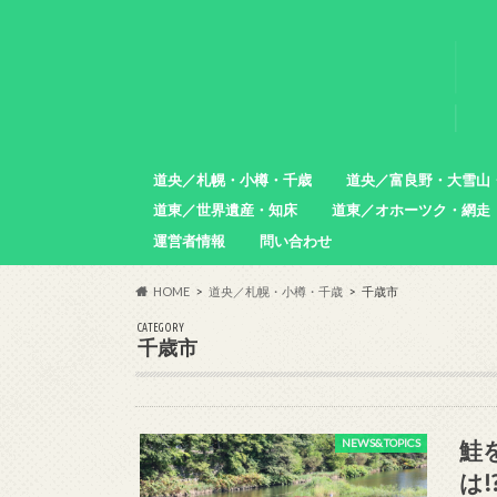
道央／札幌・小樽・千歳
道央／富良野・大雪山
道東／世界遺産・知床
道東／オホーツク・網走
札幌市
小樽市
石狩市
北広島市
恵庭市
千歳市
苫小牧市
中富良野町
東川町
沼田町
幌加内町
増毛町
運営者情報
問い合わせ
羅臼町
斜里町
網走市
雄武町
小清水町
津別町
清里町
HOME
道央／札幌・小樽・千歳
千歳市
CATEGORY
千歳市
鮭
NEWS&TOPICS
は!