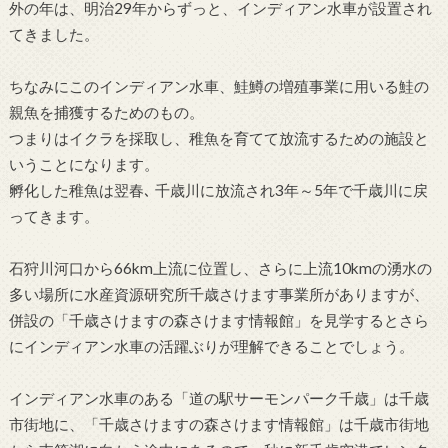
外の年は、明治29年からずっと、インディアン水車が設置され
てきました。
ちなみにこのインディアン水車、鮭鱒の増殖事業に用いる鮭の
親魚を捕獲するためのもの。
つまりはイクラを採取し、稚魚を育てて放流するための施設と
いうことになります。
孵化した稚魚は翌春､ 千歳川に放流され3年～5年で千歳川に戻
ってきます。
石狩川河口から66km上流に位置し、さらに上流10kmの湧水の
多い場所に水産資源研究所千歳さけます事業所がありますが、
併設の「千歳さけますの森さけます情報館」を見学するとさら
にインディアン水車の活躍ぶりが理解できることでしょう。
インディアン水車のある「道の駅サーモンパーク千歳」は千歳
市街地に、「千歳さけますの森さけます情報館」は千歳市街地