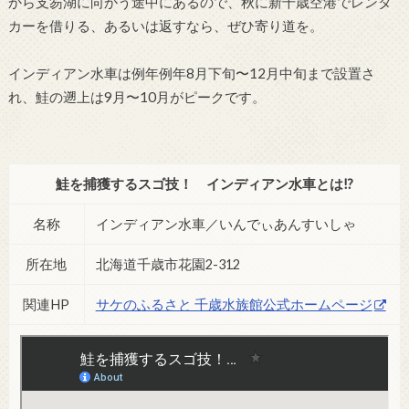
から支笏湖に向かう途中にあるので、秋に新千歳空港でレンタ
カーを借りる、あるいは返すなら、ぜひ寄り道を。
インディアン水車は例年例年8月下旬〜12月中旬まで設置さ
れ、鮭の遡上は9月〜10月がピークです。
鮭を捕獲するスゴ技！ インディアン水車とは!?
名称
インディアン水車／いんでぃあんすいしゃ
所在地
北海道千歳市花園2-312
関連HP
サケのふるさと 千歳水族館公式ホームページ