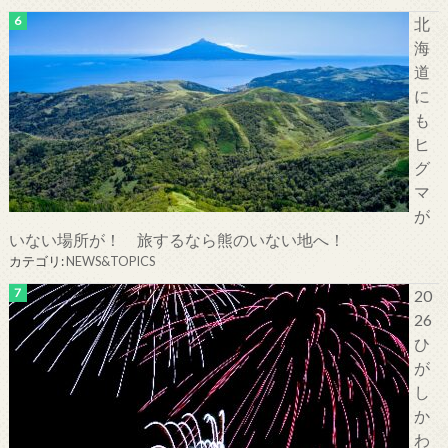
北
海
道
に
も
ヒ
グ
マ
が
いない場所が！ 旅するなら熊のいない地へ！
カテゴリ:
NEWS&TOPICS
20
26
ひ
が
し
か
わ