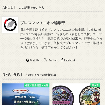
ABOUT
この記事をかいた人
プレスマンユニオン編集部
日本全国を駆け巡るプレスマンユニオン編集部。I did it,and
you can tooを合い言葉に、皆さんの代表として取材。ユーザ
ー代表の気持ちと、記者目線での取材成果を、記事中にたっ
ぷりと活かしています。取材先でプレスマンユニオン取材班
を見かけたら、ぜひ声をかけてください！
WebSite
Twitter
Facebook
NEW POST
このライターの最新記事
道東／世界遺産・知床
稚内市