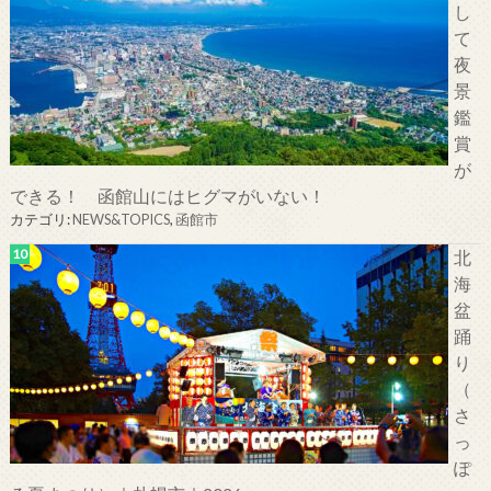
し
て
夜
景
鑑
賞
が
できる！ 函館山にはヒグマがいない！
カテゴリ:
NEWS&TOPICS
,
函館市
北
海
盆
踊
り
（
さ
っ
ぽ