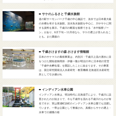
サケのふるさと 千歳水族館
道の駅サーモンパーク千歳の中心施設で、淡水では日本最大級
の水槽を有する水族館。淡水魚水族館を中心に、川やサケに関
する資料を展示。千歳川の断面を観察できる「水中観察ゾー
ン」があり、8月下旬～11月頃なら、サケの遡上が見られるこ
とも。また隣接の
千歳さけますの森 さけます情報館
日本のサケマスの養殖事業は、内別川・千歳川上流の湧水に目
をつけた開拓使御用掛・伊藤一隆が明治21年に日本初の官営
「千歳中央孵化場」を開設したことに始まります。その事業
は、国立研究開発法人水産研究・教育機構 北海道区水産研究
所として引き継がれ
インディアン水車公園
インディアン水車は、明治時代に北海道庁により、千歳川に設
置されたのが始まりで、今も千歳市を流れる千歳川のものが有
名ですが、実は豊浦町浜町のインディアン水車公園でも活躍し
ています。一帯は公園として整備され、真横からサケの遡上・
水車での捕獲の様