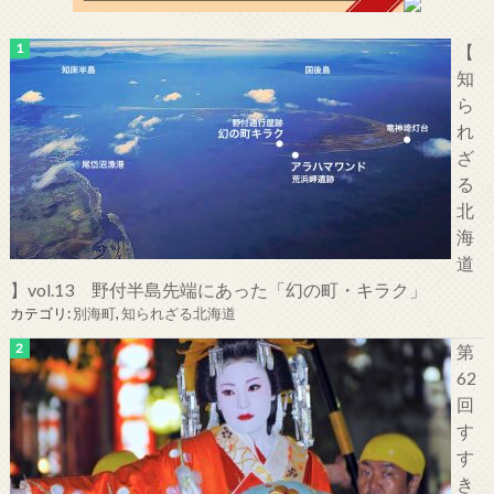
【
知
ら
れ
ざ
る
北
海
道
】vol.13 野付半島先端にあった「幻の町・キラク」
カテゴリ:
別海町
,
知られざる北海道
第
62
回
す
す
き