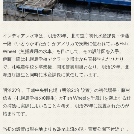
インディアン水車は、明治23年、北海道庁初代水産課長・伊藤
一隆（いとうかずたか）がアメリカで実際に使われているFish
Wheel（魚捕獲用の水車）を目にして、その設計図を入手。
伊藤一隆は札幌農学校でクラーク博士から直接学んだひとり
で、札幌農学校を卒業後、開拓使御用掛となり、明治19年、北
海道庁誕生と同時に水産課長に就任しています。
明治29年、千歳中央孵化場（明治21年設置）の初代場長・藤村
信吉（札幌農学校の8期生）がFish Wheelを千歳川を遡上する鮭
の捕獲に実際に用いることを考え、明治29年に設置されたのが
始まりです。
当初の設置は現在地よりも2km上流の現・青葉公園下付近でし