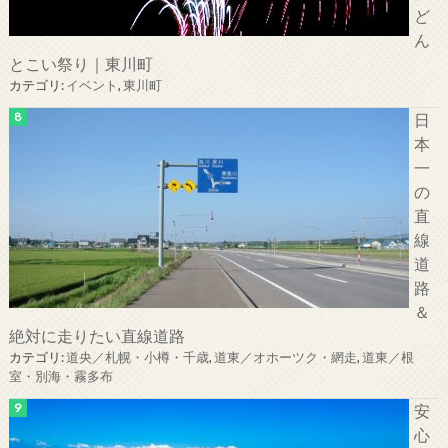
ど
ん
とこい祭り｜東川町
カテゴリ:
イベント
,
東川町
日
本
一
の
直
線
道
路
＆
絶対に走りたい直線道路
カテゴリ:
道央／札幌・小樽・千歳
,
道東／オホーツク・網走
,
道東／根
室・別海・霧多布
安
心