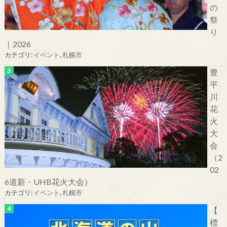
の
祭
り
｜2026
カテゴリ:
イベント
,
札幌市
豊
平
川
花
火
大
会
（2
02
6道新・UHB花火大会）
カテゴリ:
イベント
,
札幌市
【
標