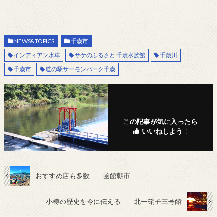
NEWS&TOPICS
千歳市
インディアン水車
サケのふるさと 千歳水族館
千歳川
千歳市
道の駅サーモンパーク千歳
この記事が気に入ったら
いいねしよう！
おすすめ店も多数！ 函館朝市
小樽の歴史を今に伝える！ 北一硝子三号館