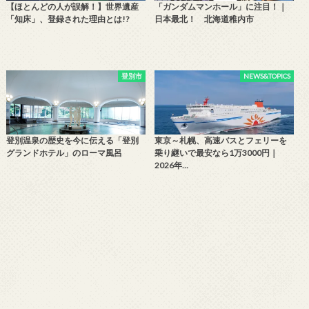
【ほとんどの人が誤解！】世界遺産
「ガンダムマンホール」に注目！｜
「知床」、登録された理由とは!?
日本最北！ 北海道稚内市
登別市
NEWS&TOPICS
登別温泉の歴史を今に伝える「登別
東京～札幌、高速バスとフェリーを
グランドホテル」のローマ風呂
乗り継いで最安なら1万3000円｜
2026年…