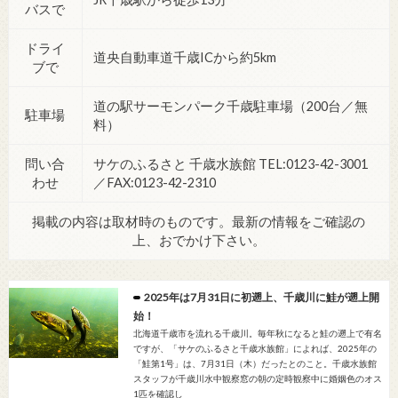
バスで
ドライ
道央自動車道千歳ICから約5km
ブで
道の駅サーモンパーク千歳駐車場（200台／無
駐車場
料）
問い合
サケのふるさと 千歳水族館 TEL:0123-42-3001
わせ
／FAX:0123-42-2310
掲載の内容は取材時のものです。最新の情報をご確認の
上、おでかけ下さい。
2025年は7月31日に初遡上、千歳川に鮭が遡上開
始！
北海道千歳市を流れる千歳川。毎年秋になると鮭の遡上で有名
ですが、「サケのふるさと千歳水族館」によれば、2025年の
「鮭第1号」は、7月31日（木）だったとのこと。千歳水族館
スタッフが千歳川水中観察窓の朝の定時観察中に婚姻色のオス
1匹を確認し