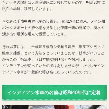
たが、その場所は天然産卵床に近接していたので、明治30年に
現在の場所に移設しています。
ちなみに千歳中央孵化場の設置も、明治19年に渡米、メイン州
バックスポートの孵化場を見学した伊藤一隆の発案で、湧水の
湧き出す場所を選んで設置しています。
それ以前には、「千歳川ヲ横断シテ杭ヲ建テ、網ヲ下シ溯上ノ
鮭魚ヲ捕獲」という方法をとっていましたが、効率がいいこと
からこの「捕魚車」（日本的な呼び名）を採用しました。
インディアンが使っていたのではありませんが、いつしかイン
ディアン水車が一般的な呼び名になっていったのです。
インディアン水車の名前は昭和40年代に定着