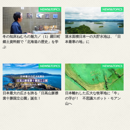
NEWS&TOPICS
NEWS&TOPICS
冬の知床ねむろの魅力／（1）羅臼町
湛水面積日本一の大貯水池は、「日
郷土資料館で「北海道の歴史」を学
本最寒の地」に
ぶ
NEWS&TOPICS
NEWS&TOPICS
日本最大の広さを誇る「日高山脈襟
日本離れした広大な牧草地に「牛」
裳十勝国立公園」誕生！
の字が！ 不思議スポット・モアン
山へ