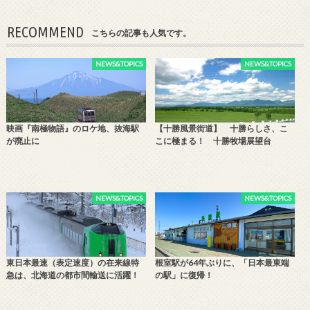
RECOMMEND
こちらの記事も人気です。
NEWS&TOPICS
NEWS&TOPICS
映画『南極物語』のロケ地、抜海駅
【十勝風景街道】 十勝らしさ、こ
が廃止に
こに極まる！ 十勝牧場展望台
NEWS&TOPICS
NEWS&TOPICS
東日本最速（表定速度）の在来線特
根室駅が64年ぶりに、「日本最東端
急は、北海道の都市間輸送に活躍！
の駅」に復帰！