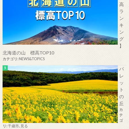
高
ラ
ン
キ
ン
グ
】
北海道の山 標高TOP10
カテゴリ:
NEWS&TOPICS
パ
レ
ッ
ト
の
丘
カ
テ
ゴ
リ:
千歳市
,
見る