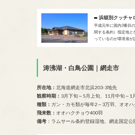
浜頓別クッチャ
平成元年に国内3番目
関する条約）指定地と
っているのが環境省が
涛沸湖・白鳥公園｜網走市
所在地
：
北海道網走市北浜203-3地先
観察時期
：
3月下旬～5月上旬、11月中旬～1
種類
：
ガン・カモ類が毎年2～3万羽、オオハ
飛来数
：
オオハクチョウ400羽
備考
：ラムサール条約登録湿地、網走国定公