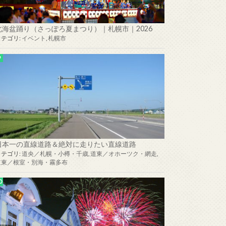
北海盆踊り（さっぽろ夏まつり）｜札幌市｜2026
カテゴリ:
イベント
,
札幌市
日本一の直線道路＆絶対に走りたい直線道路
カテゴリ:
道央／札幌・小樽・千歳
,
道東／オホーツク・網走
,
道東／根室・別海・霧多布