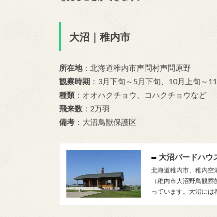
大沼｜稚内市
所在地
：北海道稚内市声問村声問原野
観察時期
：
3月下旬～5月下旬、
10月上旬～1
種類
：オオハクチョウ、コハクチョウなど
飛来数
：
2万羽
備考
：大沼鳥獣保護区
大沼バードハウ
北海道稚内市、稚内空
（稚内市大沼野鳥観察
っています。大沼には