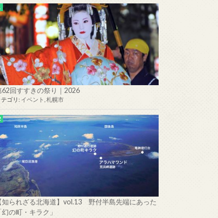
第62回すすきの祭り｜2026
カテゴリ:
イベント
,
札幌市
【知られざる北海道】vol.13 野付半島先端にあった
「幻の町・キラク」