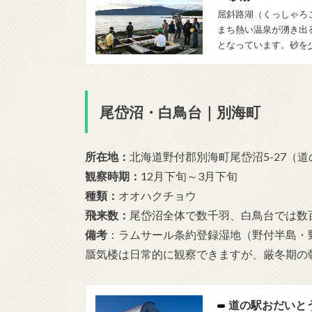
屈斜路湖（くっしゃろ
まち熱い温泉が湧き出
となっています。砂を
尾岱沼・白鳥台｜
別海町
所在地
：
北海道野付郡別海町尾岱沼5-27（
観察時期
：
12月下旬～3月下旬
種類
：
オオハクチョウ
飛来数
：
尾岱沼全体で数千羽、白鳥台では数
備考
：
ラムサール条約登録湿地（野付半島・
蜃気楼は日常的に観察できますが、厳冬期の
道の駅おだいと