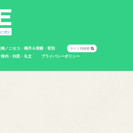
道南／ニセコ・積丹＆洞爺・登別
／稚内・利尻・礼文
プライバシーポリシー
室蘭市
登別市
洞爺湖町
真狩村
共和町
壮瞥町
積丹町
神恵内村
市
村
別町
別町
町
町
町