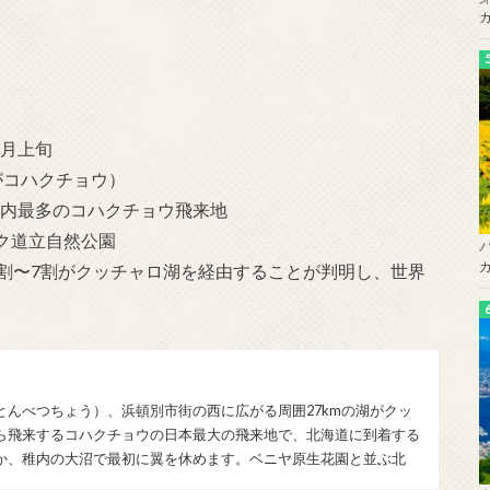
2月上旬
がコハクチョウ）
内最多のコハクチョウ飛来地
ク道立自然公園
5割〜7割がクッチャロ湖を経由することが判明し、世界
とんべつちょう）、浜頓別市街の西に広がる周囲27kmの湖がクッ
ら飛来するコハクチョウの日本最大の飛来地で、北海道に到着する
か、稚内の大沼で最初に翼を休めます。ベニヤ原生花園と並ぶ北