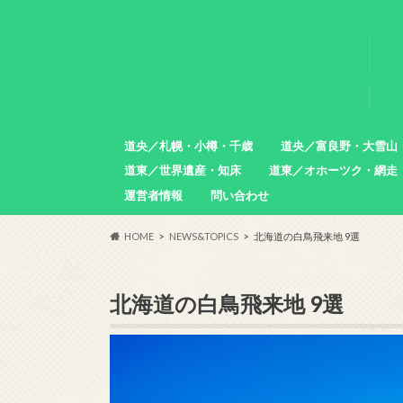
道央／札幌・小樽・千歳
道央／富良野・大雪山
道東／世界遺産・知床
道東／オホーツク・網走
札幌市
小樽市
石狩市
北広島市
恵庭市
千歳市
苫小牧市
中富良野町
東川町
沼田町
幌加内町
増毛町
運営者情報
問い合わせ
羅臼町
斜里町
網走市
雄武町
小清水町
津別町
清里町
HOME
NEWS&TOPICS
北海道の白鳥飛来地 9選
北海道の白鳥飛来地 9選