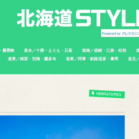
・層雲峡
道央／十勝・えりも・日高
道南／函館・江差・松前
道東／根室・別海・霧多布
道東／阿寒・釧路湿原・摩周
道北
帯広市
えりも町
新ひだか町
足寄町
函館市
北斗市
七飯町
松前町
江差町
上ノ国町
根室市
中標津町
標津町
別海町
厚岸町
浜中町
釧路市
弟子屈町
標茶町
稚内
猿払
浜頓
中頓
枝幸
羽幌
苫前
NEWS&TOPICS