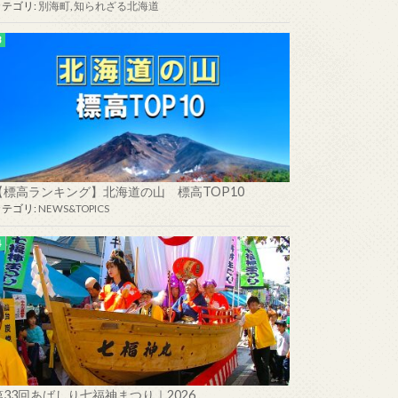
カテゴリ:
別海町
,
知られざる北海道
【標高ランキング】北海道の山 標高TOP10
カテゴリ:
NEWS&TOPICS
第33回あばしり七福神まつり｜2026