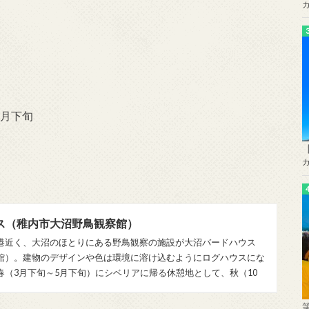
1月下旬
ス（稚内市大沼野鳥観察館）
港近く、大沼のほとりにある野鳥観察の施設が大沼バードハウス
館）。建物のデザインや色は環境に溶け込むようにログハウスにな
春（3月下旬～5月下旬）にシベリアに帰る休憩地として、秋（10