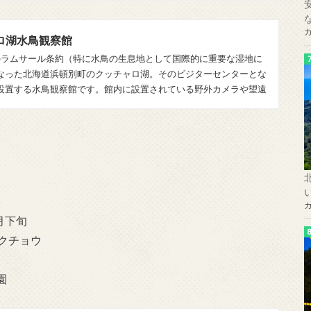
ロ湖水鳥観察館
のラムサール条約（特に水鳥の生息地として国際的に重要な湿地に
なった北海道浜頓別町のクッチャロ湖。そのビジターセンターとな
設置する水鳥観察館です。館内に設置されている野外カメラや望遠
月下旬
クチョウ
園