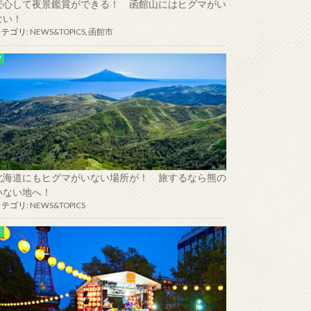
安心して夜景鑑賞ができる！ 函館山にはヒグマがい
ない！
カテゴリ:
NEWS&TOPICS
,
函館市
北海道にもヒグマがいない場所が！ 旅するなら熊の
いない地へ！
カテゴリ:
NEWS&TOPICS