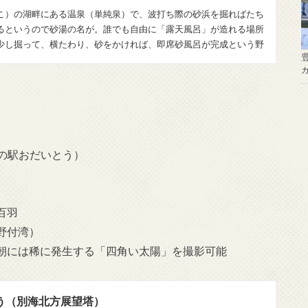
こ）の湖畔にある温泉（単純泉）で、波打ち際の砂浜を掘ればたち
るというので砂湯の名が。誰でも自由に「露天風呂」が造れる場所
少し掘って、横たわり、砂をかければ、即席砂風呂が完成という野
道の駅おだいとう）
百羽
野付湾）
朝には稀に発生する「四角い太陽」を撮影可能
う（別海北方展望塔）