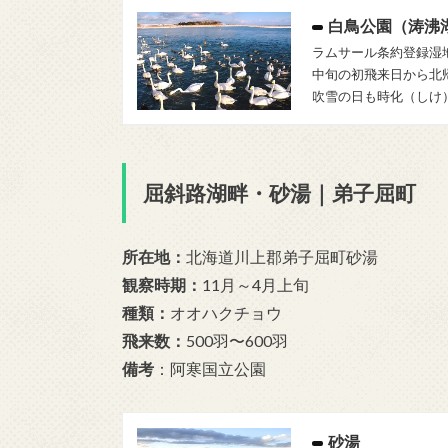
白鳥公園（涛沸
ラムサール条約登録湿
中旬の初飛来日から北
吹雪の日も時化（しけ
屈斜路湖畔・砂湯｜弟子屈町
所在地
：
北海道川上郡弟子屈町砂湯
観察時期
：
11月～4月上旬
種類
：
オオハクチョウ
飛来数
：
500羽〜600羽
備考
：阿寒国立公園
砂湯