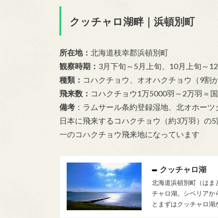
クッチャロ湖畔｜浜頓別町
所在地
：
北海道枝幸郡浜頓別町
観察時期
：
3月下旬～5月上旬、10月上旬～1
種類
：
コハクチョウ、オオハクチョウ（
9割
飛来数
：
コハクチョウ1万5000羽～2万羽＝
国
備考
：
ラムサール条約登録湿地、北オホーツ
日本に飛来するコハクチョウ（約3万羽）の
一の
コハクチョウ飛来地になっています
クッチャロ湖
北海道浜頓別町（はま
チャロ湖。シベリアか
とまずはクッチャロ湖