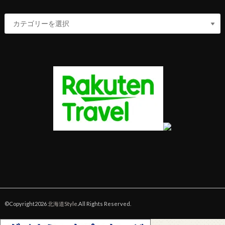
©Copyright2026
北海道Style
.All Rights Reserved.