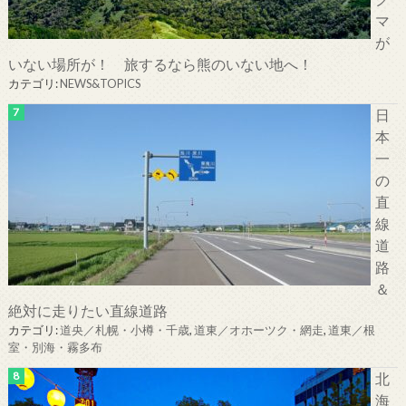
マ
が
いない場所が！ 旅するなら熊のいない地へ！
カテゴリ:
NEWS&TOPICS
日
本
一
の
直
線
道
路
＆
絶対に走りたい直線道路
カテゴリ:
道央／札幌・小樽・千歳
,
道東／オホーツク・網走
,
道東／根
室・別海・霧多布
北
海