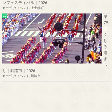
ンフェスティバル｜2026
カテゴリ:
イベント
,
上士幌町
第
79
回
く
し
ろ
港
ま
つ
り｜釧路市｜2026
カテゴリ:
イベント
,
釧路市