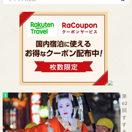
第
62
回
す
す
き