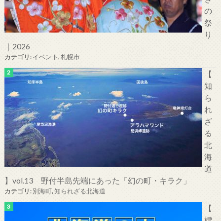
の
祭
り
｜2026
カテゴリ:
イベント
,
札幌市
【
知
ら
れ
ざ
る
北
海
道
】vol.13 野付半島先端にあった「幻の町・キラク」
カテゴリ:
別海町
,
知られざる北海道
【
標