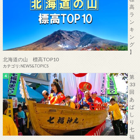
高
ラ
ン
キ
ン
グ
】
北海道の山 標高TOP10
カテゴリ:
NEWS&TOPICS
第
33
回
あ
ば
し
り
七
福