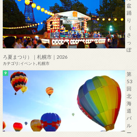
盆
踊
り
（
さ
っ
ぽ
ろ夏まつり）｜札幌市｜2026
カテゴリ:
イベント
,
札幌市
第
53
回
北
海
道
バ
ル
ー