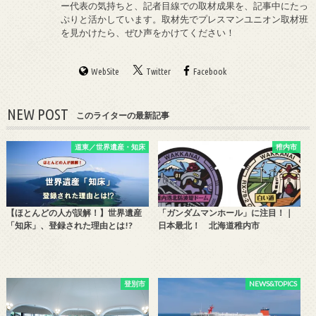
ー代表の気持ちと、記者目線での取材成果を、記事中にたっ
ぷりと活かしています。取材先でプレスマンユニオン取材班
を見かけたら、ぜひ声をかけてください！
WebSite
Twitter
Facebook
NEW POST
このライターの最新記事
道東／世界遺産・知床
稚内市
【ほとんどの人が誤解！】世界遺産
「ガンダムマンホール」に注目！｜
「知床」、登録された理由とは!?
日本最北！ 北海道稚内市
登別市
NEWS&TOPICS