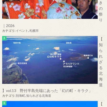
き
の
祭
り
｜2026
カテゴリ:
イベント
,
札幌市
【
知
ら
れ
ざ
る
北
海
道
】vol.13 野付半島先端にあった「幻の町・キラク」
カテゴリ:
別海町
,
知られざる北海道
【