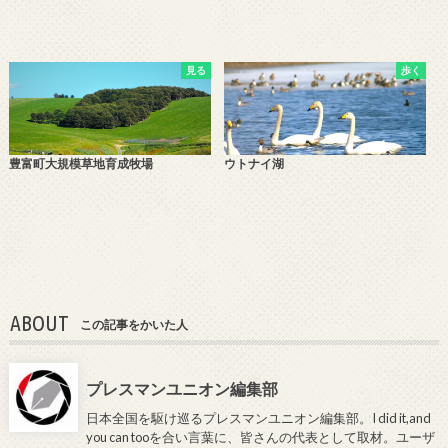
見る
歩く
豊富町大規模草地育成牧場
ウトナイ湖
ABOUT
この記事をかいた人
プレスマンユニオン編集部
日本全国を駆け巡るプレスマンユニオン編集部。I did it,and
you can tooを合い言葉に、皆さんの代表として取材。ユーザ