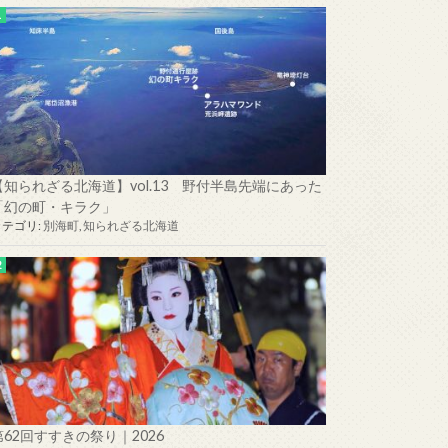
【知られざる北海道】vol.13 野付半島先端にあった
「幻の町・キラク」
カテゴリ:
別海町
,
知られざる北海道
第62回すすきの祭り｜2026