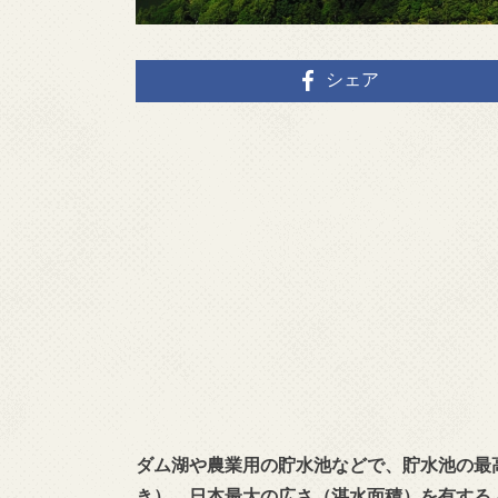
シェア
ダム湖や農業用の貯水池などで、貯水池の最
き）
。日本最大の広さ（湛水面積）を有する