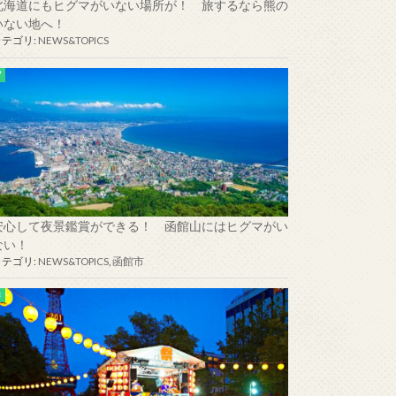
北海道にもヒグマがいない場所が！ 旅するなら熊の
いない地へ！
カテゴリ:
NEWS&TOPICS
安心して夜景鑑賞ができる！ 函館山にはヒグマがい
ない！
カテゴリ:
NEWS&TOPICS
,
函館市