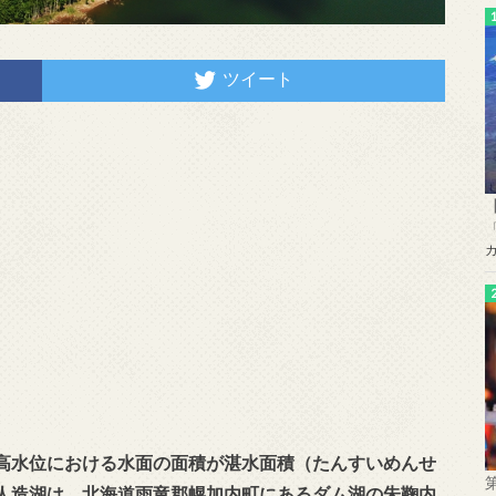
ツイート
高水位における水面の面積が湛水面積
（たんすいめんせ
人造湖は、北海道雨竜郡幌加内町にあるダム湖の朱鞠内