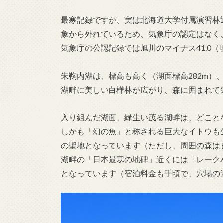
最寒記録ですが、実は北海道大学付属演習林
象から外れているため、気象庁の認定はなく
気象庁の公認記録では旭川のマイナス41.0（明
朱鞠内湖は、標高も高く（湖面標高282m）
湖畔に美しい白樺林が広がり、森に囲まれて
入り組んだ湖面、緑生い茂る湖畔は、どこと
しかも「幻の魚」と称される巨大なイトウも
の聖地となっています（ただし、周囲の森は
湖畔の「日本最寒の地碑」近くには「レーク
となっています（宿泊料金も手頃で、穴場の