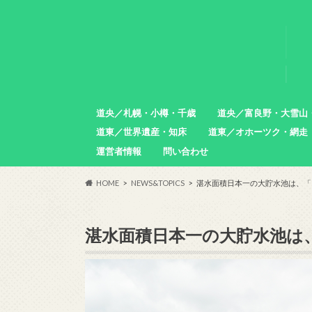
道央／札幌・小樽・千歳
道央／富良野・大雪山
道東／世界遺産・知床
道東／オホーツク・網走
札幌市
小樽市
石狩市
北広島市
恵庭市
千歳市
苫小牧市
中富良野町
東川町
沼田町
幌加内町
増毛町
運営者情報
問い合わせ
羅臼町
斜里町
網走市
雄武町
小清水町
津別町
清里町
HOME
NEWS&TOPICS
湛水面積日本一の大貯水池は、「
湛水面積日本一の大貯水池は