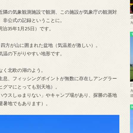
近隣の気象観測施設で観測、この施設が気象庁の観測対
、非公式の記録ということに。
治35年1月25日）です。
、四方が山に囲まれた盆地（気温差が激しい）。
気温の下がりやすい地形です。
なく北欧の湖のよう。
生息、フィッシングポイントが無数に存在しアングラー
ヒグマにとっても別天地）。
ハウスしゅまりない」やキャンプ場があり、探勝の基地
避暑地でもあります）。