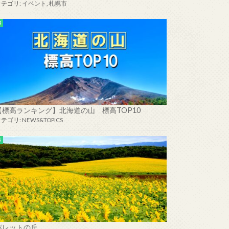
カテゴリ:
イベント
,
札幌市
【標高ランキング】北海道の山 標高TOP10
カテゴリ:
NEWS&TOPICS
パレットの丘