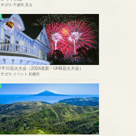
カテゴリ:
千歳市
,
見る
豊平川花火大会（2026道新・UHB花火大会）
カテゴリ:
イベント
,
札幌市