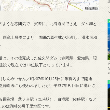
のような雰囲気で、実際に、北海道民でさえ、ダム湖と
と、雨竜土堰堤により、周囲の原生林が水没し、湛水面積
。
量は、その後完成した佐久間ダム（静岡県・愛知県、昭
建設で現在では10位以下となっています。
しんめいせん／昭和7年10月25日に朱鞠内まで開通、
物資輸送にも使われましたが、平成7年9月4日に廃止さ
仮乗降場、蕗ノ台駅（臨時駅）、白樺駅（臨時駅）など
したのは湖畔の母子里地区です。