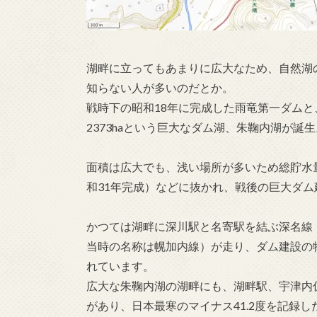
湖畔に立ってもあまりに広大なため、自然湖
知らない人が多いのだとか。
戦時下の昭和18年に完成した雨竜第一ダム
2373haという巨大なダム湖、朱鞠内湖が誕生
面積は広大でも、浅い場所が多いため総貯水
和31年完成）などに抜かれ、戦後の巨大ダム
かつては湖畔に深川駅と名寄駅を結ぶ深名線（
当時の名称は幌加内線）が走り、ダム建設の
れています。
広大な朱鞠内湖の湖畔にも、湖畔駅、宇津内
があり、日本最寒のマイナス41.2度を記録