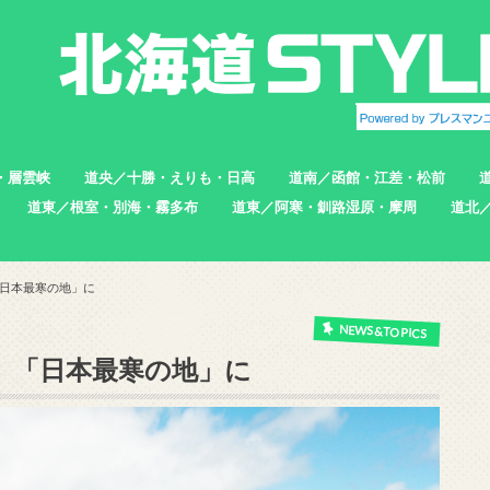
・層雲峡
道央／十勝・えりも・日高
道南／函館・江差・松前
道東／根室・別海・霧多布
道東／阿寒・釧路湿原・摩周
道北
帯広市
えりも町
新ひだか町
足寄町
函館市
北斗市
七飯町
松前町
江差町
上ノ国町
根室市
中標津町
標津町
別海町
厚岸町
浜中町
釧路市
弟子屈町
標茶町
稚内
猿払
浜頓
中頓
枝幸
羽幌
苫前
日本最寒の地」に
NEWS&TOPICS
、「日本最寒の地」に