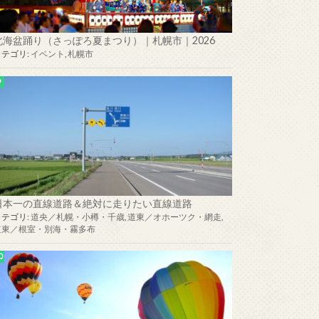
北海盆踊り（さっぽろ夏まつり）｜札幌市｜2026
カテゴリ:
イベント
,
札幌市
日本一の直線道路＆絶対に走りたい直線道路
カテゴリ:
道央／札幌・小樽・千歳
,
道東／オホーツク・網走
,
道東／根室・別海・霧多布