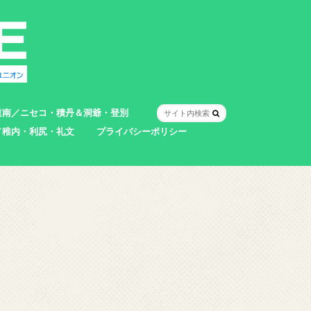
道南／ニセコ・積丹＆洞爺・登別
／稚内・利尻・礼文
プライバシーポリシー
室蘭市
登別市
洞爺湖町
真狩村
共和町
壮瞥町
積丹町
神恵内村
市
村
別町
別町
町
町
町