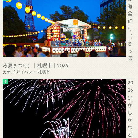
海
盆
踊
り
（
さ
っ
ぽ
ろ夏まつり）｜札幌市｜2026
カテゴリ:
イベント
,
札幌市
20
26
ひ
が
し
か
わ
ど