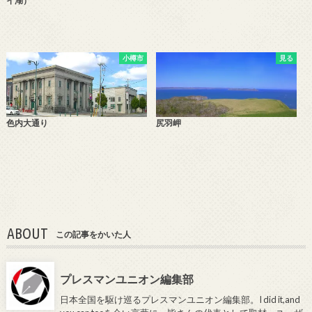
イ湖）
小樽市
見る
色内大通り
尻羽岬
ABOUT
この記事をかいた人
プレスマンユニオン編集部
日本全国を駆け巡るプレスマンユニオン編集部。I did it,and