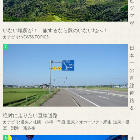
ヒ
グ
マ
が
いない場所が！ 旅するなら熊のいない地へ！
カテゴリ:
NEWS&TOPICS
日
本
一
の
直
線
道
路
＆
絶対に走りたい直線道路
カテゴリ:
道央／札幌・小樽・千歳
,
道東／オホーツク・網走
,
道東／根
室・別海・霧多布
北