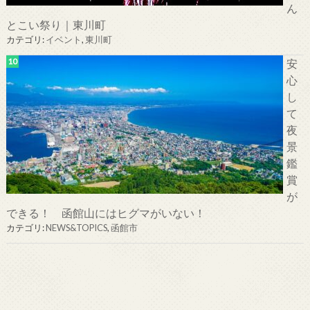
ん
とこい祭り｜東川町
カテゴリ:
イベント
,
東川町
安
心
し
て
夜
景
鑑
賞
が
できる！ 函館山にはヒグマがいない！
カテゴリ:
NEWS&TOPICS
,
函館市