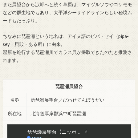
また展望台から涙岬へと続く草原は、マイヅルソウやコケモモ
などの群生地でもあり、太平洋シーサイドラインらしい秘境ム
ードもたっぷり。
ちなみに琵琶瀬という地名は、アイヌ語のピパ・セイ（pipa-
sey＝貝殻・ある所）に由来。
湿原を蛇行する琵琶瀬川でカラス貝が採取できたのだと推測さ
れます。
琵琶瀬展望台
名称
琵琶瀬展望台／びわせてんぼうだい
所在地
北海道厚岸郡浜中町琵琶瀬