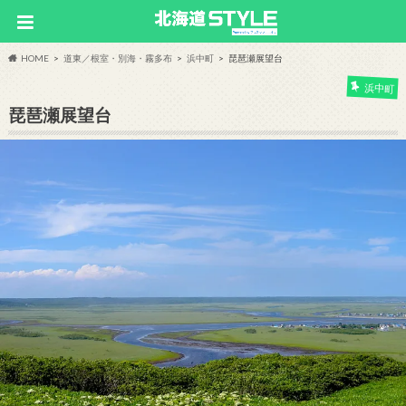
HOME
道東／根室・別海・霧多布
浜中町
琵琶瀬展望台
浜中町
琵琶瀬展望台