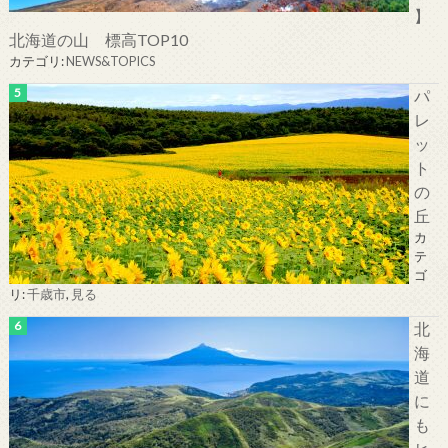
】
北海道の山 標高TOP10
カテゴリ:
NEWS&TOPICS
パ
レ
ッ
ト
の
丘
カ
テ
ゴ
リ:
千歳市
,
見る
北
海
道
に
も