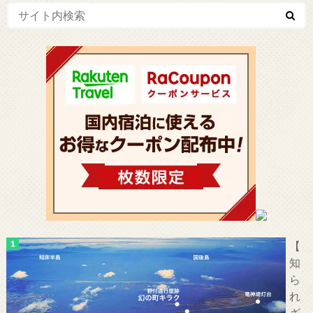
【
知
ら
れ
ざ