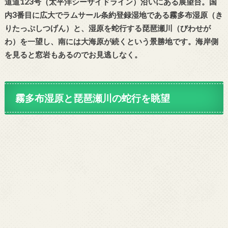
道道123号（太平洋シーサイドライン）沿いにある展望台。国
内3番目に広大でラムサール条約登録湿地である霧多布湿原（き
りたっぷしつげん）と、湿原を蛇行する琵琶瀬川（びわせが
わ）を一望し、南には大海原が続くという景勝地です。海岸側
を見ると窓岩もあるのでお見逃しなく。
霧多布湿原と琵琶瀬川の蛇行を眺望