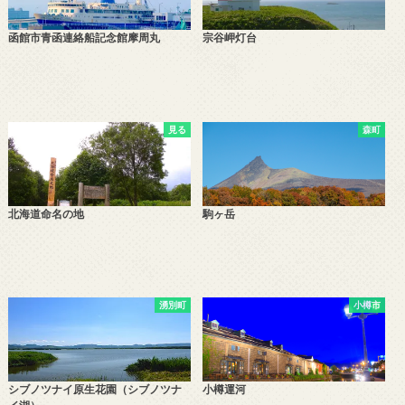
函館市青函連絡船記念館摩周丸
宗谷岬灯台
見る
森町
北海道命名の地
駒ヶ岳
湧別町
小樽市
シブノツナイ原生花園（シブノツナ
小樽運河