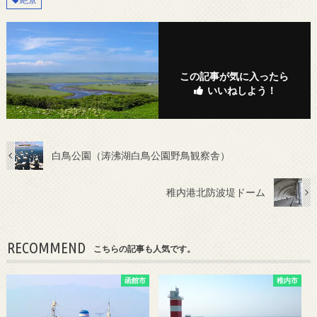
この記事が気に入ったら
いいねしよう！
白鳥公園（涛沸湖白鳥公園野鳥観察舎）
稚内港北防波堤ドーム
RECOMMEND
こちらの記事も人気です。
函館市
稚内市