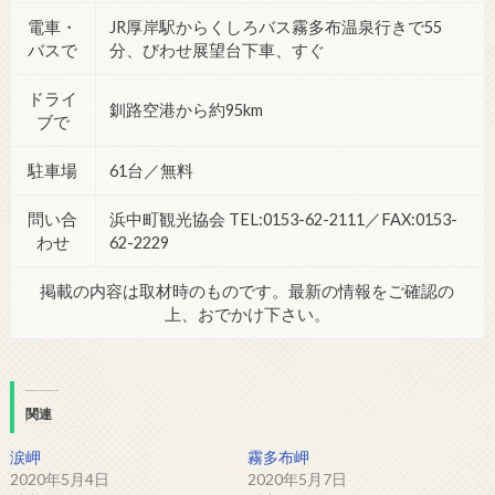
電車・
JR厚岸駅からくしろバス霧多布温泉行きで55
バスで
分、びわせ展望台下車、すぐ
ドライ
釧路空港から約95km
ブで
駐車場
61台／無料
問い合
浜中町観光協会 TEL:0153-62-2111／FAX:0153-
わせ
62-2229
掲載の内容は取材時のものです。最新の情報をご確認の
上、おでかけ下さい。
関連
涙岬
霧多布岬
2020年5月4日
2020年5月7日