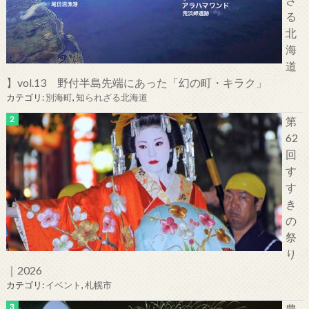
る
北
海
道
】vol.13 野付半島先端にあった「幻の町・キラク」
カテゴリ:
別海町
,
知られざる北海道
第
62
回
す
す
き
の
祭
り
｜2026
カテゴリ:
イベント
,
札幌市
豊