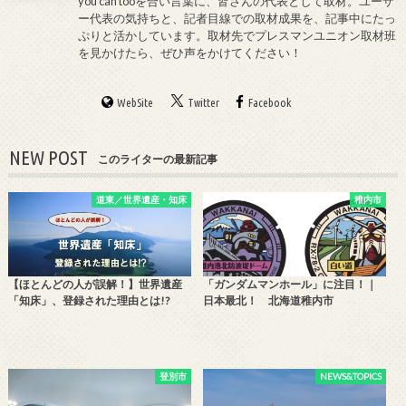
you can tooを合い言葉に、皆さんの代表として取材。ユーザ
ー代表の気持ちと、記者目線での取材成果を、記事中にたっ
ぷりと活かしています。取材先でプレスマンユニオン取材班
を見かけたら、ぜひ声をかけてください！
WebSite
Twitter
Facebook
NEW POST
このライターの最新記事
道東／世界遺産・知床
稚内市
【ほとんどの人が誤解！】世界遺産
「ガンダムマンホール」に注目！｜
「知床」、登録された理由とは!?
日本最北！ 北海道稚内市
登別市
NEWS&TOPICS