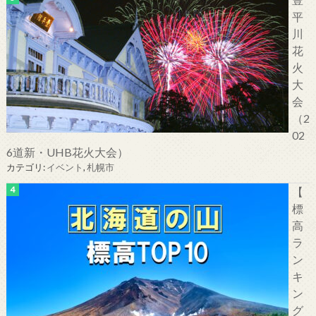
平
川
花
火
大
会
（2
02
6道新・UHB花火大会）
カテゴリ:
イベント
,
札幌市
【
標
高
ラ
ン
キ
ン
グ