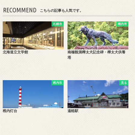
RECOMMEND
こちらの記事も人気です。
札幌市
稚内市
北海道立文学館
南極観測樺太犬記念碑・樺太犬供養
塔
稚内市
見る
稚内灯台
遠軽駅