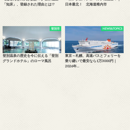
「知床」、登録された理由とは!?
日本最北！ 北海道稚内市
登別市
NEWS&TOPICS
登別温泉の歴史を今に伝える「登別
東京～札幌、高速バスとフェリーを
グランドホテル」のローマ風呂
乗り継いで最安なら1万3000円｜
2026年…