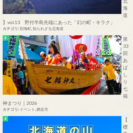
北
海
道
】vol.13 野付半島先端にあった「幻の町・キラク」
カテゴリ:
別海町
,
知られざる北海道
第
33
回
あ
ば
し
り
七
福
神まつり｜2026
カテゴリ:
イベント
,
網走市
【
標