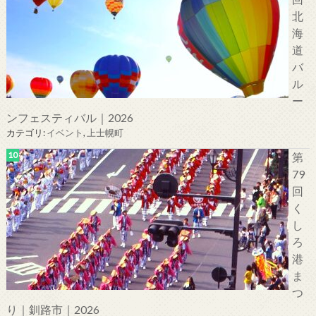
北
海
道
バ
ル
ー
ンフェスティバル｜2026
カテゴリ:
イベント
,
上士幌町
第
79
回
く
し
ろ
港
ま
つ
り｜釧路市｜2026