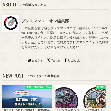
ABOUT
この記事をかいた人
プレスマンユニオン編集部
日本全国を駆け巡るプレスマンユニオン編集部。I did it,and
you can tooを合い言葉に、皆さんの代表として取材。ユーザ
ー代表の気持ちと、記者目線での取材成果を、記事中にたっ
ぷりと活かしています。取材先でプレスマンユニオン取材班
を見かけたら、ぜひ声をかけてください！
WebSite
Twitter
Facebook
NEW POST
このライターの最新記事
道東／世界遺産・知床
稚内市
【ほとんどの人が誤解！】世界遺産
「ガンダムマンホール」に注目！｜