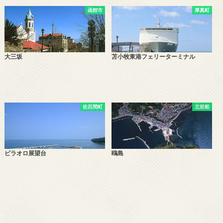
函館市
厚真町
大三坂
苫小牧東港フェリーターミナル
佐呂間町
北前船
ピラオロ展望台
鴎島