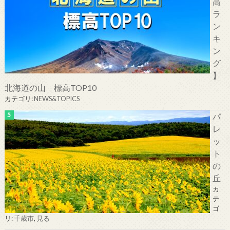
高
ラ
ン
キ
ン
グ
】
北海道の山 標高TOP10
カテゴリ:
NEWS&TOPICS
パ
レ
ッ
ト
の
丘
カ
テ
ゴ
リ:
千歳市
,
見る