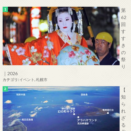
第
62
回
す
す
き
の
祭
り
｜2026
カテゴリ:
イベント
,
札幌市
【
知
ら
れ
ざ
る