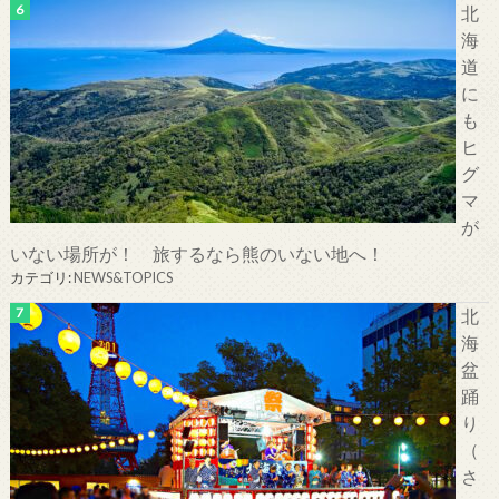
北
海
道
に
も
ヒ
グ
マ
が
いない場所が！ 旅するなら熊のいない地へ！
カテゴリ:
NEWS&TOPICS
北
海
盆
踊
り
（
さ