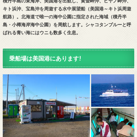
積丹半島の東海岸、美国港を出航し、黄金岬沖、ビヤノ岬沖、
キト浜沖、宝島沖を周遊する水中展望船（美国港～キト浜周遊
航路）。北海道で唯一の海中公園に指定された海域（積丹半
島・小樽海岸海中公園）を周航します。シャコタンブルーと呼
ばれる青い海にはウニも数多く生息。
乗船場は美国港にあります!