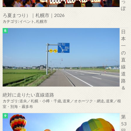
っ
ぽ
ろ夏まつり）｜札幌市｜2026
カテゴリ:
イベント
,
札幌市
日
本
一
の
直
線
道
路
＆
絶対に走りたい直線道路
カテゴリ:
道央／札幌・小樽・千歳
,
道東／オホーツク・網走
,
道東／根
室・別海・霧多布
第
53
回