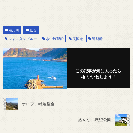
積丹町
見る
シャコタンブルー
水中展望船
美国港
遊覧船
この記事が気に入ったら
いいねしよう！
オロフレ峠展望台
あんない展望公園