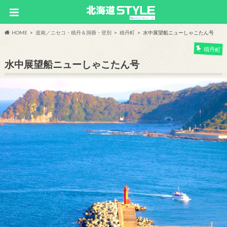
HOME
道南／ニセコ・積丹＆洞爺・登別
積丹町
水中展望船ニューしゃこたん号
積丹町
水中展望船ニューしゃこたん号