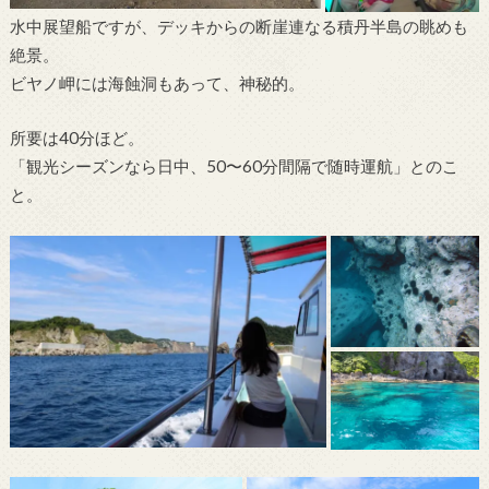
水中展望船ですが、デッキからの断崖連なる積丹半島の眺めも
絶景。
ビヤノ岬には海蝕洞もあって、神秘的。
所要は40分ほど。
「観光シーズンなら日中、50〜60分間隔で随時運航」とのこ
と。