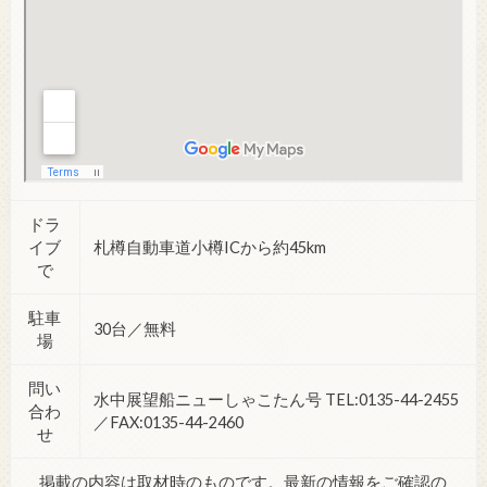
ドラ
イブ
札樽自動車道小樽ICから約45km
で
駐車
30台／無料
場
問い
水中展望船ニューしゃこたん号 TEL:0135-44-2455
合わ
／FAX:0135-44-2460
せ
掲載の内容は取材時のものです。最新の情報をご確認の