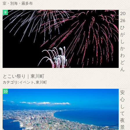
室・別海・霧多布
20
26
ひ
が
し
か
わ
ど
ん
とこい祭り｜東川町
カテゴリ:
イベント
,
東川町
安
心
し
て
夜
景