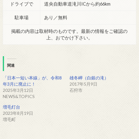
ドライブで
道央自動車道滝川ICから約66km
駐車場
あり／無料
掲載の内容は取材時のものです。最新の情報をご確認の
上、おでかけ下さい。
関連
「日本一短い本線」が、令和8
雄冬岬（白銀の滝）
年3月に廃止に！
2017年5月9日
2025年3月12日
石狩市
NEWS&TOPICS
増毛灯台
2023年8月19日
増毛町