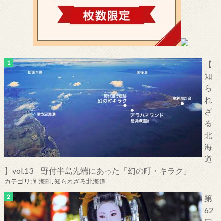
【
知
ら
れ
ざ
る
北
海
道
】vol.13 野付半島先端にあった「幻の町・キラク」
カテゴリ:
別海町
,
知られざる北海道
第
62