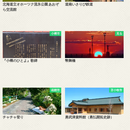
北海道立オホーツク流氷公園 あおぞ
道南いさりび鉄道
ら交流館
小樽市
見る
『小樽のひとよ』歌碑
幣舞橋
函館市
苫小牧市
チャチャ登り
勇武津資料館（勇払開拓史跡）