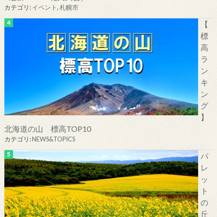
カテゴリ:
イベント
,
札幌市
【
標
高
ラ
ン
キ
ン
グ
】
北海道の山 標高TOP10
カテゴリ:
NEWS&TOPICS
パ
レ
ッ
ト
の
丘