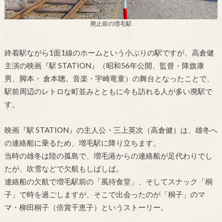
廃止前の増毛駅
終着駅ながら1面1線のホームという小ぶりの駅ですが、高倉健
主演の映画『駅 STATION』（昭和56年公開、監督・降旗康
男、脚本・ 倉本聰。音楽・宇崎竜童）の舞台となったことで、
駅前周辺のレトロな町並みとともに今も訪れる人が多い廃駅で
す。
映画『駅 STATION』の主人公・三上英次（高倉健）は、雄冬へ
の連絡船に乗るため、増毛駅に降り立ちます。
当時の雄冬は陸の孤島で、増毛港からの連絡船が足代わりでし
たが、吹雪などで欠航もしばしば。
連絡船の欠航で増毛駅前の「風待食堂」、そしてスナック「桐
子」で時を過ごしますが、そこで出会ったのが「桐子」のマ
マ・柳田桐子（倍賞千恵子）というストーリー。