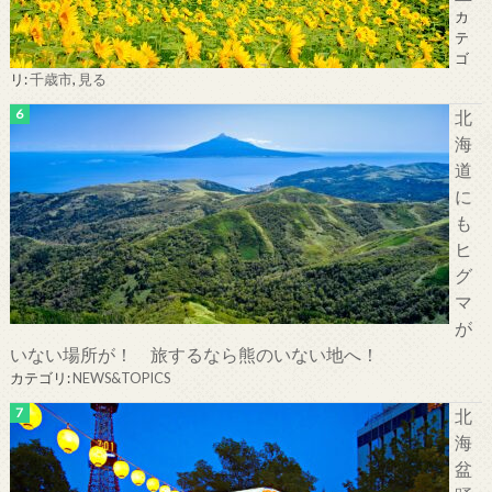
カ
テ
ゴ
リ:
千歳市
,
見る
北
海
道
に
も
ヒ
グ
マ
が
いない場所が！ 旅するなら熊のいない地へ！
カテゴリ:
NEWS&TOPICS
北
海
盆