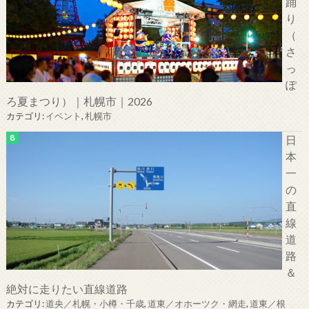
踊
り
（
さ
っ
ぽ
ろ夏まつり）｜札幌市｜2026
カテゴリ:
イベント
,
札幌市
日
本
一
の
直
線
道
路
＆
絶対に走りたい直線道路
カテゴリ:
道央／札幌・小樽・千歳
,
道東／オホーツク・網走
,
道東／根