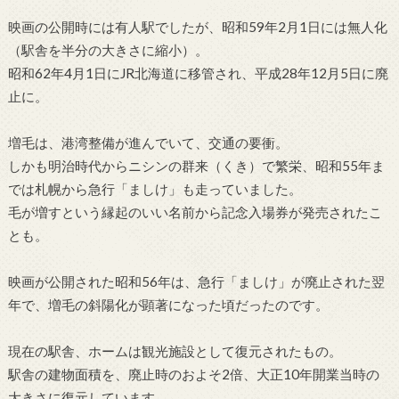
映画の公開時には有人駅でしたが、昭和59年2月1日には無人化
（駅舎を半分の大きさに縮小）。
昭和62年4月1日にJR北海道に移管され、平成28年12月5日に廃
止に。
増毛は、港湾整備が進んでいて、交通の要衝。
しかも明治時代からニシンの群来（くき）で繁栄、昭和55年ま
では札幌から急行「ましけ」も走っていました。
毛が増すという縁起のいい名前から記念入場券が発売されたこ
とも。
映画が公開された昭和56年は、急行「ましけ」が廃止された翌
年で、増毛の斜陽化が顕著になった頃だったのです。
現在の駅舎、ホームは観光施設として復元されたもの。
駅舎の建物面積を、廃止時のおよそ2倍、大正10年開業当時の
大きさに復元しています。