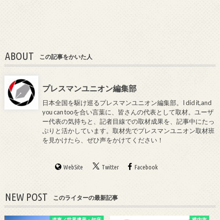
ABOUT
この記事をかいた人
プレスマンユニオン編集部
日本全国を駆け巡るプレスマンユニオン編集部。I did it,and
you can tooを合い言葉に、皆さんの代表として取材。ユーザ
ー代表の気持ちと、記者目線での取材成果を、記事中にたっ
ぷりと活かしています。取材先でプレスマンユニオン取材班
を見かけたら、ぜひ声をかけてください！
WebSite
Twitter
Facebook
NEW POST
このライターの最新記事
道東／世界遺産・知床
稚内市