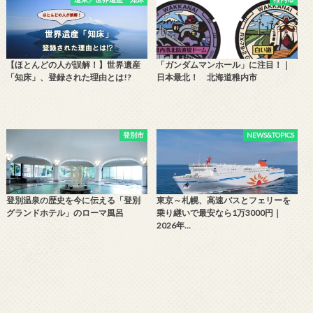
【ほとんどの人が誤解！】世界遺産
「ガンダムマンホール」に注目！｜
「知床」、登録された理由とは!?
日本最北！ 北海道稚内市
登別市
NEWS&TOPICS
登別温泉の歴史を今に伝える「登別
東京～札幌、高速バスとフェリーを
グランドホテル」のローマ風呂
乗り継いで最安なら1万3000円｜
2026年…