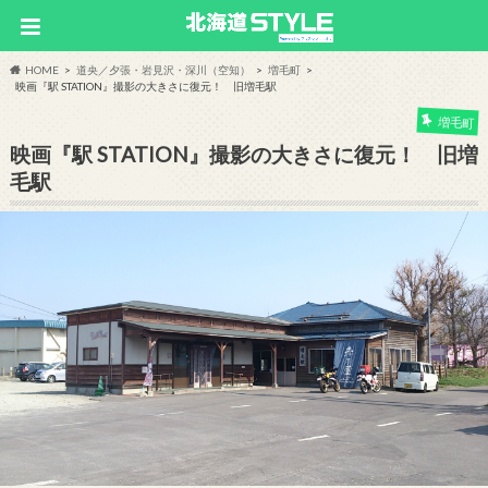
HOME
道央／夕張・岩見沢・深川（空知）
増毛町
映画『駅 STATION』撮影の大きさに復元！ 旧増毛駅
増毛町
映画『駅 STATION』撮影の大きさに復元！ 旧増
毛駅