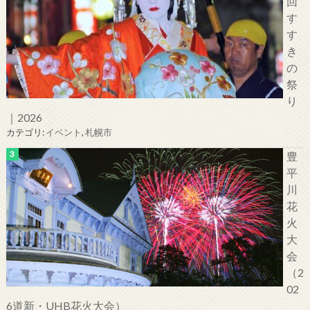
回
す
す
き
の
祭
り
｜2026
カテゴリ:
イベント
,
札幌市
豊
平
川
花
火
大
会
（2
02
6道新・UHB花火大会）