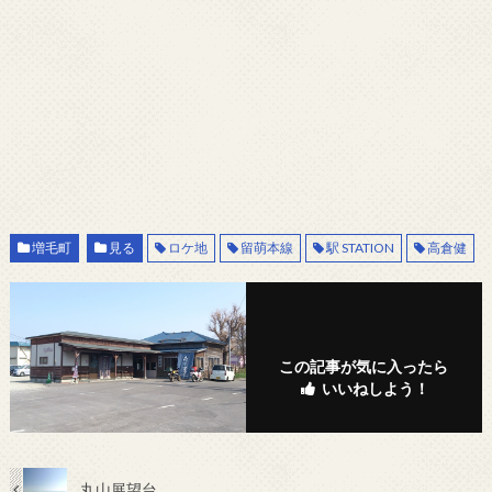
増毛町
見る
ロケ地
留萌本線
駅 STATION
高倉健
この記事が気に入ったら
いいねしよう！
丸山展望台