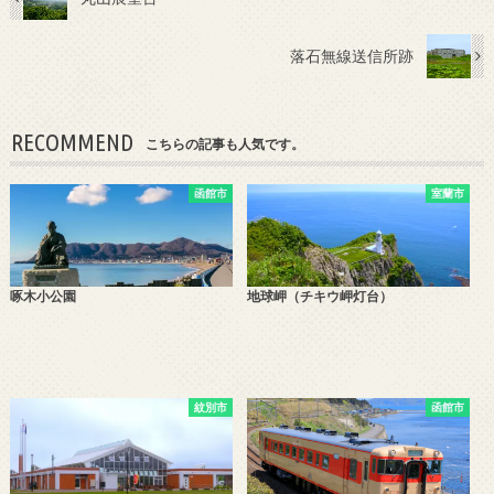
落石無線送信所跡
RECOMMEND
こちらの記事も人気です。
函館市
室蘭市
啄木小公園
地球岬（チキウ岬灯台）
紋別市
函館市