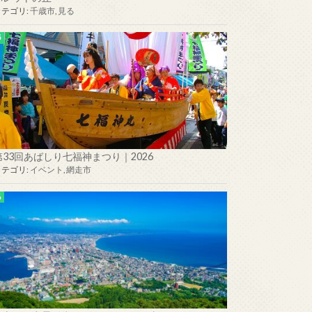
カテゴリ:
千歳市
,
見る
第33回あばしり七福神まつり｜2026
カテゴリ:
イベント
,
網走市