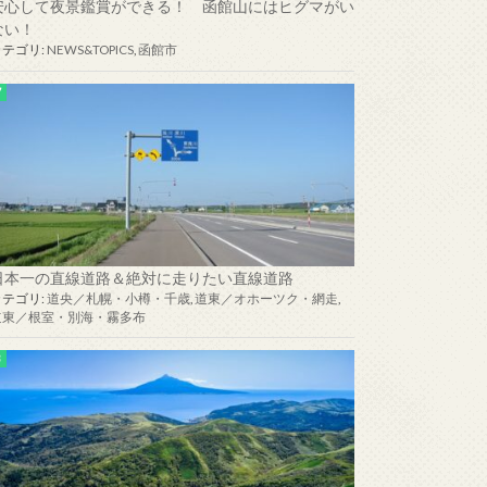
安心して夜景鑑賞ができる！ 函館山にはヒグマがい
ない！
カテゴリ:
NEWS&TOPICS
,
函館市
日本一の直線道路＆絶対に走りたい直線道路
カテゴリ:
道央／札幌・小樽・千歳
,
道東／オホーツク・網走
,
道東／根室・別海・霧多布