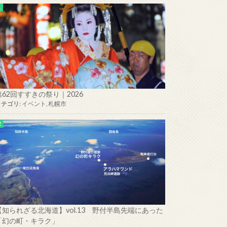
第62回すすきの祭り｜2026
カテゴリ:
イベント
,
札幌市
【知られざる北海道】vol.13 野付半島先端にあった
「幻の町・キラク」