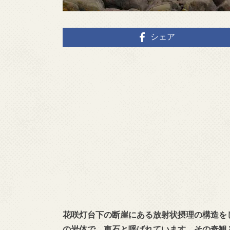
シェア
花咲灯台下の断崖にある放射状摂理の構造を
の岩体で、車石と呼ばれています。その奇観