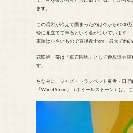
ます。
この溶岩が冷えて固まったのは今から6000
輪に見立てて車石という名がついています。
車輪は小さいもので直径数十cm、最大で約6
花咲岬一帯は「車石園地」として遊歩道や観
す。
ちなみに、ジャズ・トランペット奏者・日野
『Wheel Stone』（ホイールストーン）