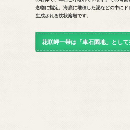
念物に指定。海底に堆積した泥などの中にド
生成される枕状溶岩です。
花咲岬一帯は「車石園地」として