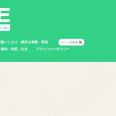
道南／ニセコ・積丹＆洞爺・登別
／稚内・利尻・礼文
プライバシーポリシー
室蘭市
登別市
洞爺湖町
真狩村
共和町
壮瞥町
積丹町
神恵内村
市
村
別町
別町
町
町
町