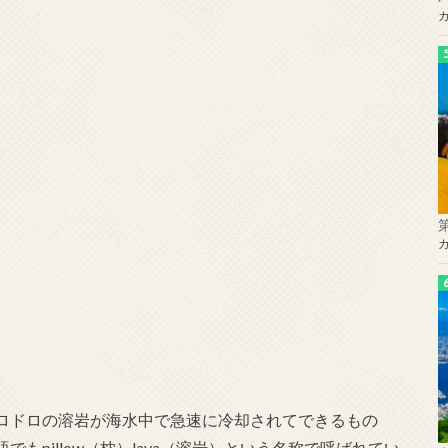
ロドロの溶岩が海水中で急速に冷却されてできるもの
もpillow（枕）lava（溶岩）という名称で呼ばれてい