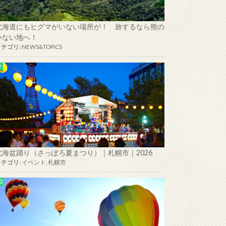
北海道にもヒグマがいない場所が！ 旅するなら熊の
いない地へ！
カテゴリ:
NEWS&TOPICS
北海盆踊り（さっぽろ夏まつり）｜札幌市｜2026
カテゴリ:
イベント
,
札幌市