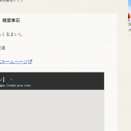
車石園地マップ
根室車石
ろくるまいし
咲港
式ホームページ