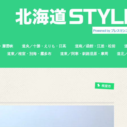
・層雲峡
道央／十勝・えりも・日高
道南／函館・江差・松前
道東／根室・別海・霧多布
道東／阿寒・釧路湿原・摩周
道北
帯広市
えりも町
新ひだか町
足寄町
函館市
北斗市
七飯町
松前町
江差町
上ノ国町
根室市
中標津町
標津町
別海町
厚岸町
浜中町
釧路市
弟子屈町
標茶町
稚内
猿払
浜頓
中頓
枝幸
羽幌
苫前
根室市