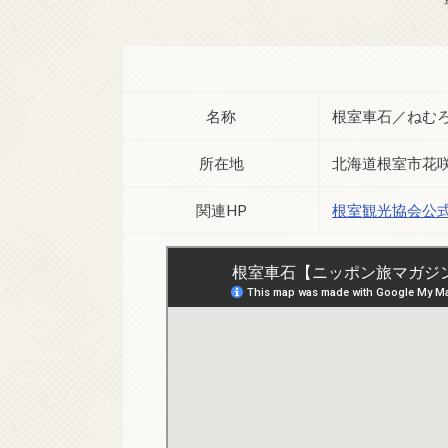
名称
根室車石／ねむ
所在地
北海道根室市花
関連HP
根室観光協会公