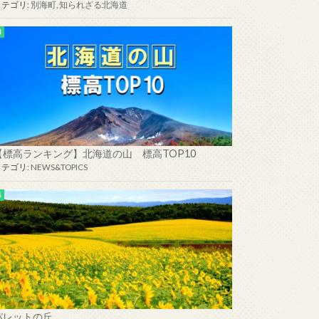
カテゴリ:
別海町
,
知られざる北海道
花咲岬先端部にも枕状溶岩が!
【標高ランキング】北海道の山 標高TOP10
カテゴリ:
NEWS&TOPICS
パレットの丘