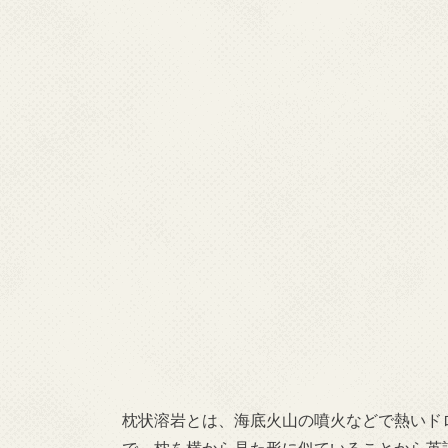
直径7.5mという巨大な車石
枕状溶岩とは、海底火山の噴火などで熱いド
で、枕を横から見た形に似ていることから英語で