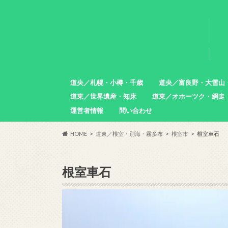
道央／札幌・小樽・千歳
道央／富良野・大雪山
道東／世界遺産・知床
道東／オホーツク・網走
札幌市
小樽市
石狩市
北広島市
恵庭市
千歳市
苫小牧市
中富良野町
東川町
沼田町
幌加内町
増毛町
運営者情報
問い合わせ
羅臼町
斜里町
網走市
雄武町
小清水町
津別町
清里町
HOME
道東／根室・別海・霧多布
根室市
根室車石
根室車石