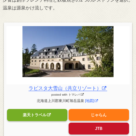
温泉は源泉かけ流しです。
ラビスタ大雪山（共立リゾート）
posted with
トマレバ
北海道上川郡東川町旭岳温泉
[地図]
楽天トラベル
じゃらん
JTB