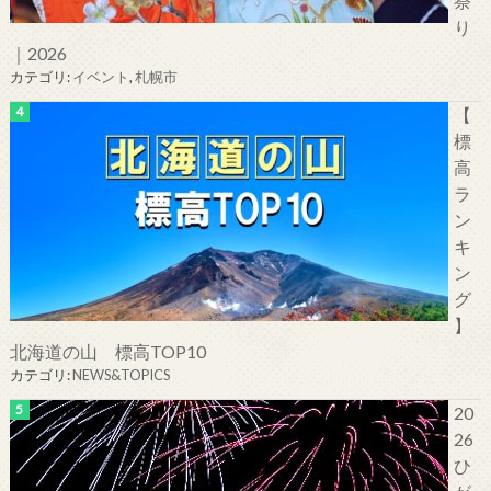
祭
り
｜2026
カテゴリ:
イベント
,
札幌市
【
標
高
ラ
ン
キ
ン
グ
】
北海道の山 標高TOP10
カテゴリ:
NEWS&TOPICS
20
26
ひ