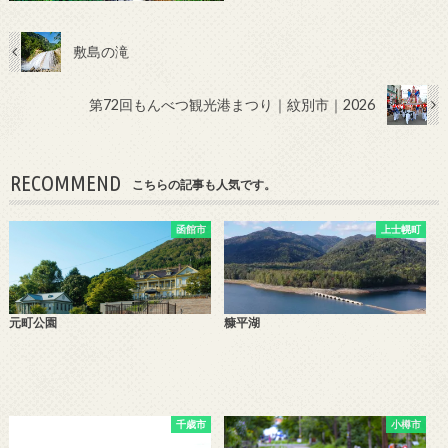
敷島の滝
第72回もんべつ観光港まつり｜紋別市｜2026
RECOMMEND
こちらの記事も人気です。
函館市
上士幌町
元町公園
糠平湖
千歳市
小樽市