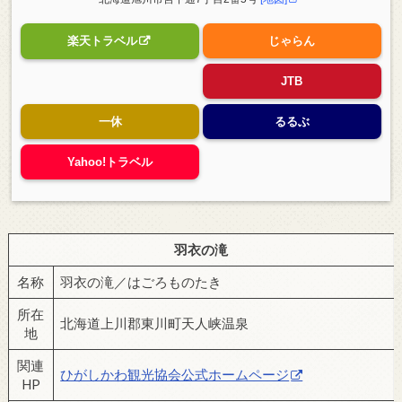
楽天トラベル
じゃらん
JTB
一休
るるぶ
Yahoo!トラベル
羽衣の滝
名称
羽衣の滝／はごろものたき
所在
北海道上川郡東川町天人峡温泉
地
関連
ひがしかわ観光協会公式ホームページ
HP