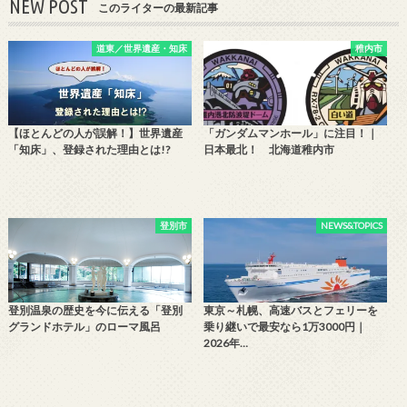
NEW POST
このライターの最新記事
道東／世界遺産・知床
稚内市
【ほとんどの人が誤解！】世界遺産
「ガンダムマンホール」に注目！｜
「知床」、登録された理由とは!?
日本最北！ 北海道稚内市
登別市
NEWS&TOPICS
登別温泉の歴史を今に伝える「登別
東京～札幌、高速バスとフェリーを
グランドホテル」のローマ風呂
乗り継いで最安なら1万3000円｜
2026年…