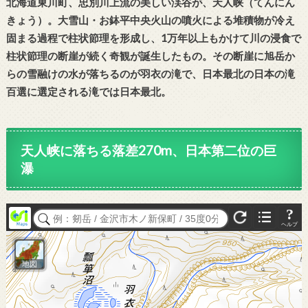
北海道東川町、忠別川上流の美しい渓谷が、天人峡（てんにん
きょう）。大雪山・お鉢平中央火山の噴火による堆積物が冷え
固まる過程で柱状節理を形成し、1万年以上もかけて川の浸食で
柱状節理の断崖が続く奇観が誕生したもの。その断崖に旭岳か
らの雪融けの水が落ちるのが羽衣の滝で、日本最北の日本の滝
百選に選定される滝では日本最北。
天人峡に落ちる落差270m、日本第二位の巨
瀑