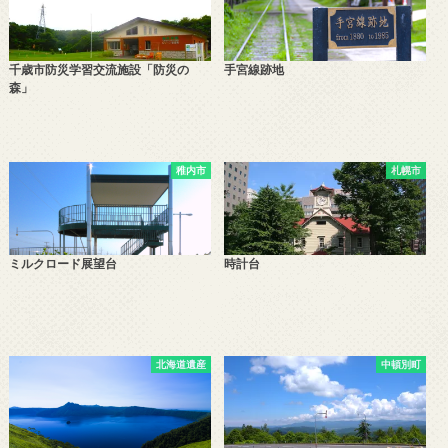
千歳市防災学習交流施設「防災の
手宮線跡地
森」
稚内市
札幌市
ミルクロード展望台
時計台
北海道遺産
中頓別町