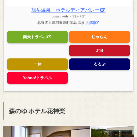
旭岳温泉 ホテルディアバレー
posted with
トマレバ
北海道上川郡東川町旭岳温泉
[地図]
楽天トラベル
じゃらん
JTB
一休
るるぶ
Yahoo!トラベル
森のゆ ホテル花神楽