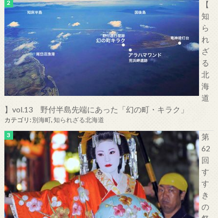
【
知
ら
れ
ざ
る
北
海
道
】vol.13 野付半島先端にあった「幻の町・キラク」
カテゴリ:
別海町
,
知られざる北海道
第
62
回
す
す
き
の