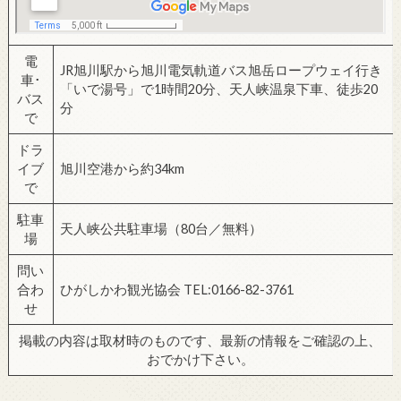
電
JR旭川駅から旭川電気軌道バス旭岳ロープウェイ行き
車･
「いで湯号」で1時間20分、天人峡温泉下車、徒歩20
バス
分
で
ドラ
イブ
旭川空港から約34km
で
駐車
天人峡公共駐車場（80台／無料）
場
問い
合わ
ひがしかわ観光協会 TEL:0166-82-3761
せ
掲載の内容は取材時のものです、最新の情報をご確認の上、
おでかけ下さい。