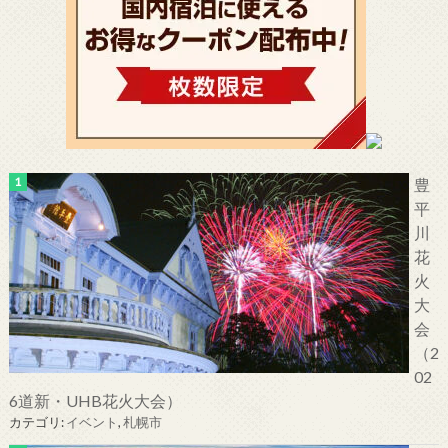
豊
平
川
花
火
大
会
（2
02
6道新・UHB花火大会）
カテゴリ:
イベント
,
札幌市