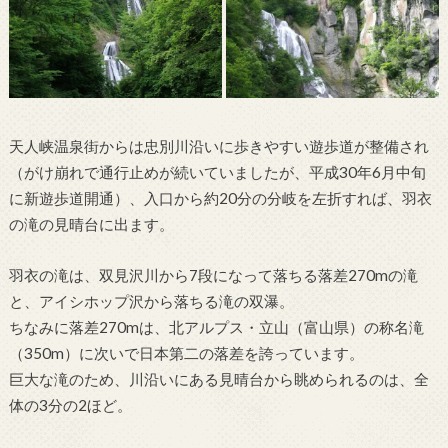
天人峡温泉街からは忠別川沿いに歩きやすい遊歩道が整備され
（がけ崩れで通行止めが続いていましたが、平成30年6月中旬
に新遊歩道開通）、入口から約20分の分岐を左折すれば、羽衣
の滝の見晴台に出ます。
羽衣の滝は、双見沢川から7段になって落ちる落差270mの滝
と、アイシホップ沢から落ちる滝の双瀑。
ちなみに落差270mは、北アルプス・立山（富山県）の称名滝
（350m）に次いで日本第二の落差を誇っています。
巨大な滝のため、川沿いにある見晴台から眺められるのは、全
体の3分の2ほど。