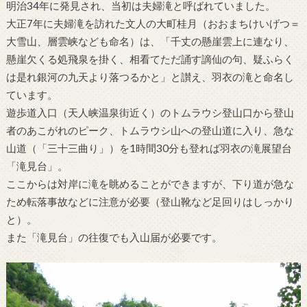
明治34年に発見され、当初は夫婦滝と呼ばれていました。
大正7年に夫婦滝を訪れた文人の大町桂月（おおまちけいげつ＝
大雪山、層雲峡なども命名）は、「千丈の懸崖雲上に連なり、
懸崖欠くる処飛泉を掛く、相看てただ誦す謫仙の句、疑ふらく
は是れ銀河の九天より落つるかと」と讃え、羽衣の滝と命名し
ています。
遊歩道入口（天人峡温泉街近く）のトムラウシ登山口から登山
者のあこがれのピーク、トムラウシ山への登山道に入り、急な
山道（「三十三曲り」）を1時間30分も登れば羽衣の滝展望台
「滝見台」。
ここからは対岸に滝を眺めることができますが、下り道が急な
ため転落事故などに注意が必要（登山靴など足回りはしっかり
と）。
また「滝見台」の往復でも入山届が必要です。