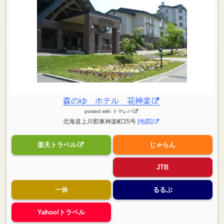
森のゆ ホテル 花神楽
posted with
トマレバ
北海道上川郡東神楽町25号
[地図]
楽天トラベル
じゃらん
JTB
一休
るるぶ
Yahoo!トラベル