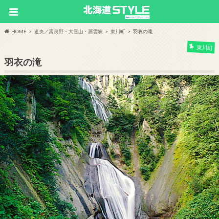
HOME
道央／富良野・大雪山・層雲峡
東川町
羽衣の滝
東川町
羽衣の滝