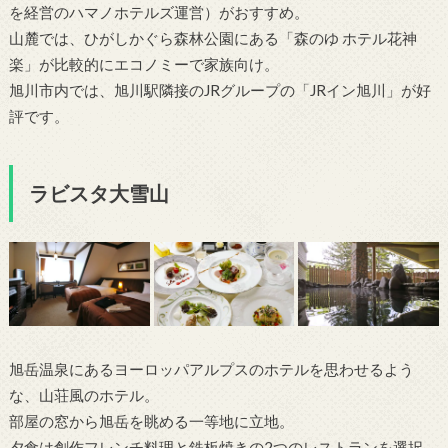
を経営のハマノホテルズ運営）がおすすめ。
山麓では、ひがしかぐら森林公園にある「森のゆ ホテル花神
楽」が比較的にエコノミーで家族向け。
旭川市内では、旭川駅隣接のJRグループの「JRイン旭川」が好
評です。
ラビスタ大雪山
旭岳温泉にあるヨーロッパアルプスのホテルを思わせるよう
な、山荘風のホテル。
部屋の窓から旭岳を眺める一等地に立地。
夕食は創作フレンチ料理と鉄板焼きの2つのレストランを選択。