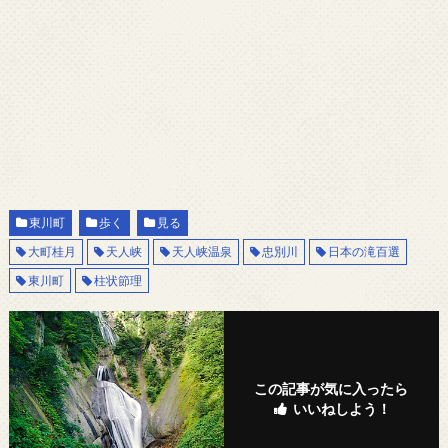
東川町
歩く
見る
大町桂月
天人峡
天人峡温泉
忠別川
日本の滝百選
東川町
柱状節理
この記事が気に入ったら
いいねしよう！