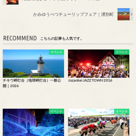
かみゆうべつチューリップフェア｜湧別町
RECOMMEND
こちらの記事も人気です。
イベント
イベント
チキウ岬灯台（地球岬灯台）一般公
Jozankei JAZZ TOWN 2016
開｜2026
イベント
イベント