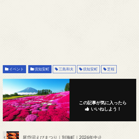
イベント
倶知安町
三島和夫
倶知安町
芝桜
この記事が気に入ったら
いいねしよう！
尾岱沼えびまつり｜別海町｜2026年中止