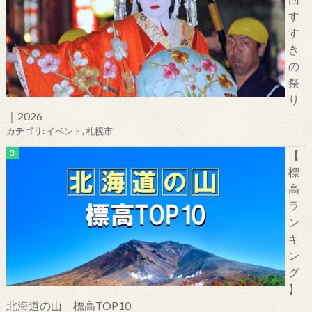
す
す
き
の
祭
り
｜2026
カテゴリ:
イベント
,
札幌市
【
標
高
ラ
ン
キ
ン
グ
】
北海道の山 標高TOP10