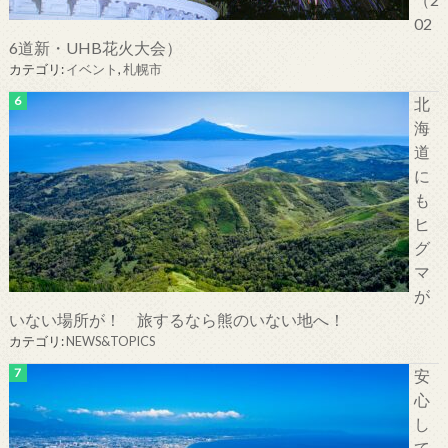
02
6道新・UHB花火大会）
カテゴリ:
イベント
,
札幌市
北
海
道
に
も
ヒ
グ
マ
が
いない場所が！ 旅するなら熊のいない地へ！
カテゴリ:
NEWS&TOPICS
安
心
し
て