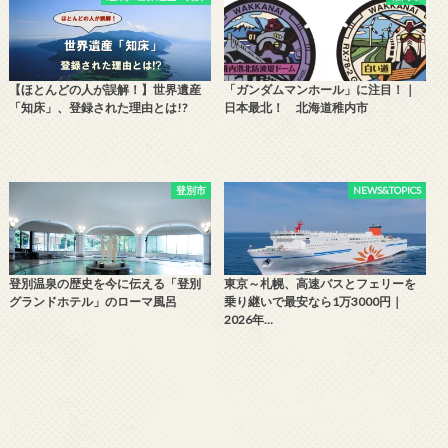
【ほとんどの人が誤解！】世界遺産
「ガンダムマンホール」に注目！｜
「知床」、登録された理由とは!?
日本最北！ 北海道稚内市
登別市
NEWS&TOPICS
登別温泉の歴史を今に伝える「登別
東京～札幌、高速バスとフェリーを
グランドホテル」のローマ風呂
乗り継いで最安なら1万3000円｜
2026年…