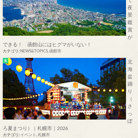
夜
景
鑑
賞
が
できる！ 函館山にはヒグマがいない！
カテゴリ:
NEWS&TOPICS
,
函館市
北
海
盆
踊
り
（
さ
っ
ぽ
ろ夏まつり）｜札幌市｜2026
カテゴリ:
イベント
,
札幌市