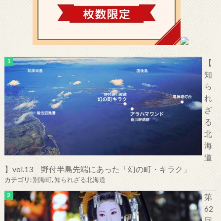
【
知
ら
れ
ざ
る
北
海
道
】vol.13 野付半島先端にあった「幻の町・キラク」
カテゴリ:
別海町
,
知られざる北海道
第
62
回