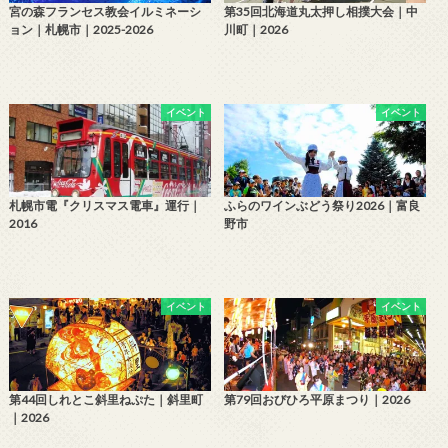
宮の森フランセス教会イルミネーシ
第35回北海道丸太押し相撲大会｜中
ョン｜札幌市｜2025-2026
川町｜2026
イベント
イベント
札幌市電『クリスマス電車』運行｜
ふらのワインぶどう祭り2026｜富良
2016
野市
イベント
イベント
第44回しれとこ斜里ねぷた｜斜里町
第79回おびひろ平原まつり｜2026
｜2026