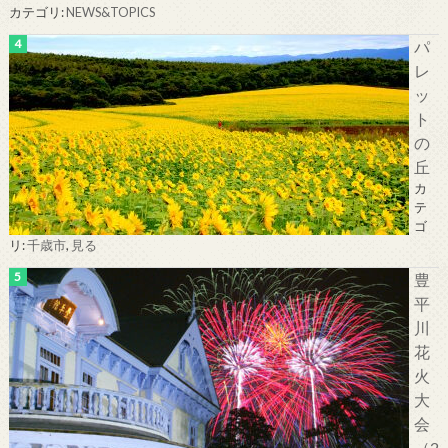
カテゴリ:
NEWS&TOPICS
パ
レ
ッ
ト
の
丘
カ
テ
ゴ
リ:
千歳市
,
見る
豊
平
川
花
火
大
会
（2