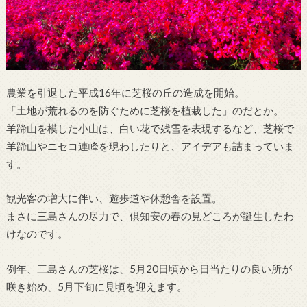
農業を引退した平成16年に芝桜の丘の造成を開始。
「土地が荒れるのを防ぐために芝桜を植栽した」のだとか。
羊蹄山を模した小山は、白い花で残雪を表現するなど、芝桜で
羊蹄山やニセコ連峰を現わしたりと、アイデアも詰まっていま
す。
観光客の増大に伴い、遊歩道や休憩舎を設置。
まさに三島さんの尽力で、倶知安の春の見どころが誕生したわ
けなのです。
例年、三島さんの芝桜は、5月20日頃から日当たりの良い所が
咲き始め、5月下旬に見頃を迎えます。