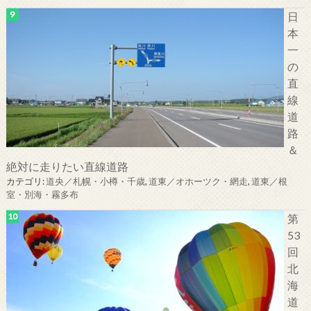
日
本
一
の
直
線
道
路
＆
絶対に走りたい直線道路
カテゴリ:
道央／札幌・小樽・千歳
,
道東／オホーツク・網走
,
道東／根
室・別海・霧多布
第
53
回
北
海
道