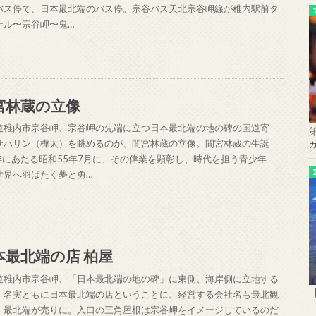
バス停で、日本最北端のバス停。宗谷バス天北宗谷岬線が稚内駅前タ
ナル〜宗谷岬〜鬼…
宮林蔵の立像
道稚内市宗谷岬、宗谷岬の先端に立つ日本最北端の地の碑の国道寄
サハリン（樺太）を眺めるのが、間宮林蔵の立像。間宮林蔵の生誕
0年にあたる昭和55年7月に、その偉業を顕彰し、時代を担う青少年
世界へ羽ばたく夢と勇…
本最北端の店 柏屋
道稚内市宗谷岬、「日本最北端の地の碑」に東側、海岸側に立地する
、名実ともに日本最北端の店ということに。経営する会社名も最北観
、最北端が売りに。入口の三角屋根は宗谷岬をイメージしているのだ