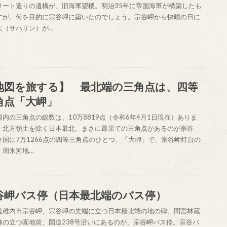
リート造りの遺構が、旧海軍望楼。明治35年に帝国海軍が構築したも
すが、何を目的に宗谷岬に築いたのでしょう。宗谷岬から快晴の日に
太（サハリン）が…
地図を旅する】 最北端の三角点は、四等
角点「大岬」
国内の三角点の総数は、10万8819点（令和6年4月1日現在）ありま
、北方領土を除く日本最北、まさに最果ての三角点があるのが宗谷
全国に7万1266点の四等三角点のひとつ、「大岬」で、宗谷岬灯台の
、周氷河地…
谷岬バス停（日本最北端のバス停）
道稚内市宗谷岬、宗谷岬の先端に立つ日本最北端の地の碑、間宮林蔵
像の立つ園地前、国道238号沿いにあるのが、宗谷岬バス停。宗谷バ