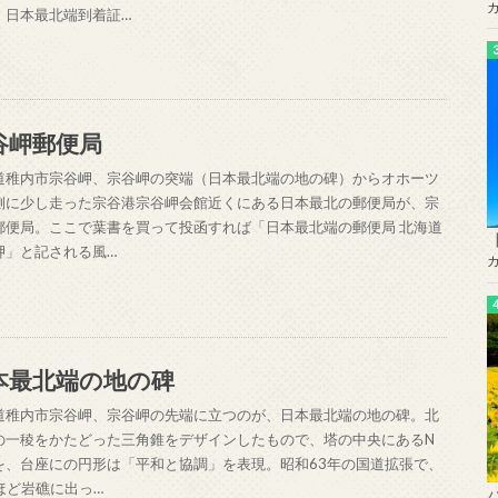
。日本最北端到着証…
谷岬郵便局
道稚内市宗谷岬、宗谷岬の突端（日本最北端の地の碑）からオホーツ
側に少し走った宗谷港宗谷岬会館近くにある日本最北の郵便局が、宗
郵便局。ここで葉書を買って投函すれば「日本最北端の郵便局 北海道
岬」と記される風…
本最北端の地の碑
道稚内市宗谷岬、宗谷岬の先端に立つのが、日本最北端の地の碑。北
の一稜をかたどった三角錐をデザインしたもので、塔の中央にあるN
を、台座にの円形は「平和と協調」を表現。昭和63年の国道拡張で、
mほど岩礁に出っ…