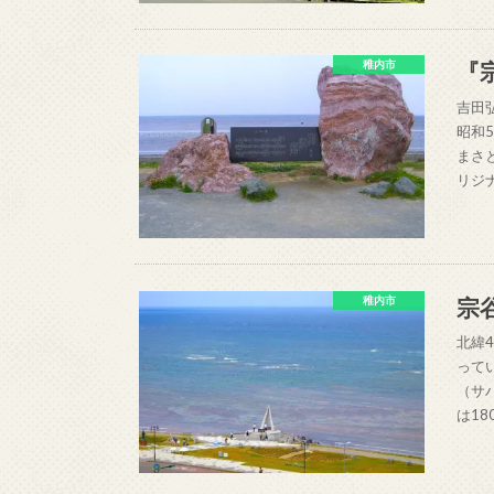
『
稚内市
吉田
昭和
まさ
リジ
宗
稚内市
北緯
って
（サ
は18