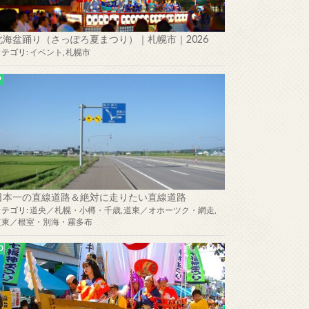
北海盆踊り（さっぽろ夏まつり）｜札幌市｜2026
カテゴリ:
イベント
,
札幌市
日本一の直線道路＆絶対に走りたい直線道路
カテゴリ:
道央／札幌・小樽・千歳
,
道東／オホーツク・網走
,
道東／根室・別海・霧多布