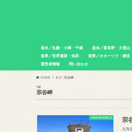
道央／札幌・小樽・千歳
道央／富良野・大雪山
道東／世界遺産・知床
道東／オホーツク・網走
札幌市
小樽市
石狩市
北広島市
恵庭市
千歳市
苫小牧市
中富良野町
東川町
沼田町
幌加内町
増毛町
運営者情報
問い合わせ
羅臼町
斜里町
網走市
雄武町
小清水町
津別町
清里町
HOME
タグ : 宗谷岬
TAG
宗谷岬
宗
NEWS&TOPICS
北海