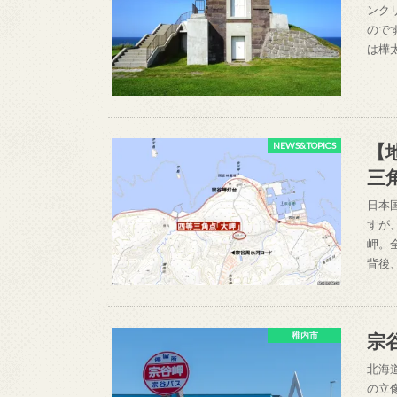
ンク
ので
は樺
【
NEWS&TOPICS
三
日本
すが
岬。
背後
宗
稚内市
北海
の立