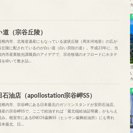
い道（宗谷丘陵）
道稚内市、北海道遺産にもなっている波状丘陵（周氷河地形）の広が
谷丘陵に配されているのが白い道（白い貝殻の道）。平成23年に、当
稚内市産業観光課職員のアイデアで、宗谷牧場のオフロードにホタテ
殻を砕いて敷き詰…
石油店（apollostation宗谷岬SS）
道稚内市、宗谷岬にある日本最北のガソリンスタンドが安田石油店。
興産の宗谷岬SSで、ここで給油すれば「最北端給油証明書」がもらえ
組み。根室市にあるENEOS歯舞SS（ヒシサン歯舞給油所）にも寄れ
日本最北、日…