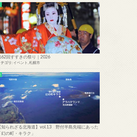
第62回すすきの祭り｜2026
カテゴリ:
イベント
,
札幌市
【知られざる北海道】vol.13 野付半島先端にあった
「幻の町・キラク」