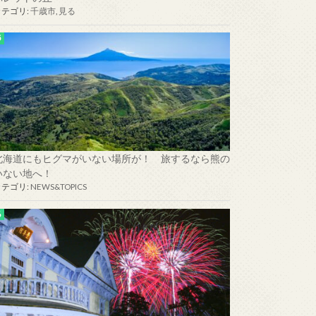
カテゴリ:
千歳市
,
見る
北海道にもヒグマがいない場所が！ 旅するなら熊の
いない地へ！
カテゴリ:
NEWS&TOPICS