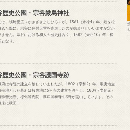
谷歴史公園・宗谷厳島神社
では、蛎崎慶広（かきざきよしひろ）が、1561（永禄4）年、姓を松
改めた際に、宗谷に弁財天堂を寄進したのが始まりといいますが定か
りません。宗谷における和人の歴史は古く、1582（天正10）年、松
領となり、…
谷歴史公園・宗谷護国寺跡
幕府は寺院の建立を禁じていましたが、1802（享和2）年、蝦夷地全
直轄地とした幕府は蝦夷地に5ヶ寺の建立を許可し、1804（文化元）
有珠善光寺、様似等樹院、厚岸国泰寺の3寺が開山しています。その
幕末に秋田…