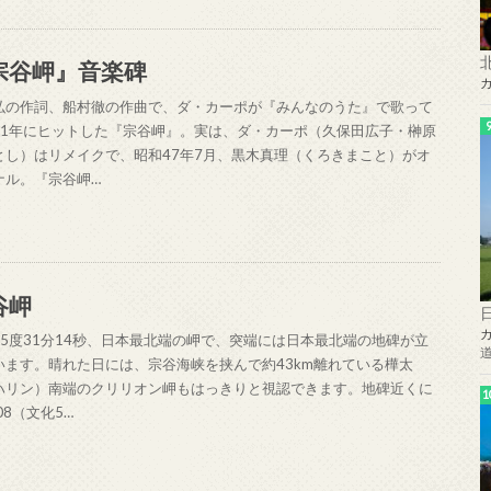
宗谷岬』音楽碑
弘の作詞、船村徹の作曲で、ダ・カーポが『みんなのうた』で歌って
51年にヒットした『宗谷岬』。実は、ダ・カーポ（久保田広子・榊原
とし）はリメイクで、昭和47年7月、黒木真理（くろきまこと）がオ
ナル。『宗谷岬…
谷岬
45度31分14秒、日本最北端の岬で、突端には日本最北端の地碑が立
います。晴れた日には、宗谷海峡を挟んで約43km離れている樺太
ハリン）南端のクリリオン岬もはっきりと視認できます。地碑近くに
08（文化5…