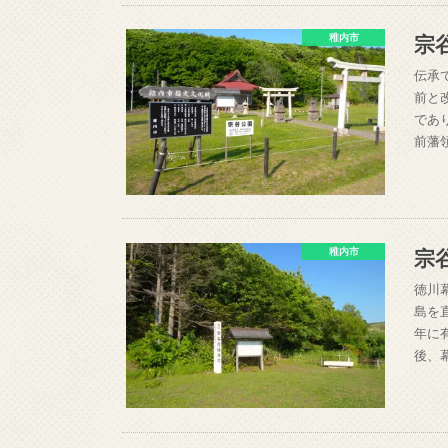
宗
稚内市
伝承
前と
であ
前藩
宗
稚内市
徳川
島を
年に
後、