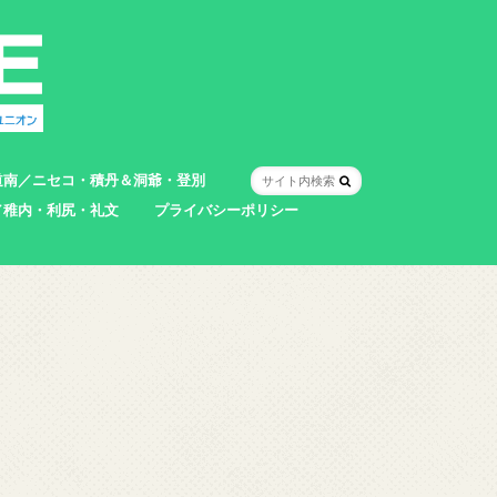
道南／ニセコ・積丹＆洞爺・登別
／稚内・利尻・礼文
プライバシーポリシー
室蘭市
登別市
洞爺湖町
真狩村
共和町
壮瞥町
積丹町
神恵内村
市
村
別町
別町
町
町
町