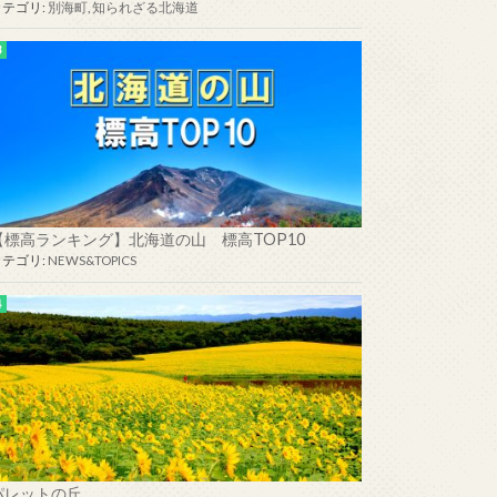
カテゴリ:
別海町
,
知られざる北海道
【標高ランキング】北海道の山 標高TOP10
カテゴリ:
NEWS&TOPICS
パレットの丘