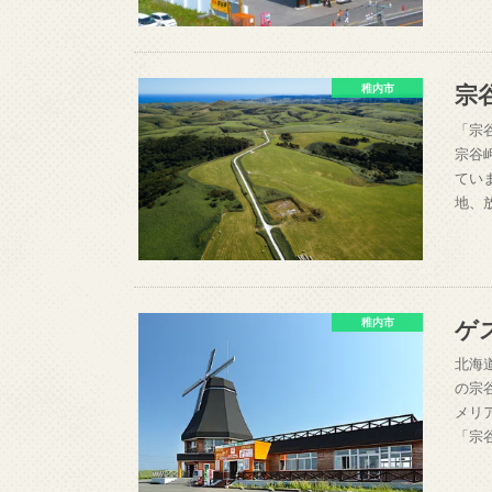
宗
稚内市
「宗
宗谷
てい
地、
ゲ
稚内市
北海
の宗
メリ
「宗