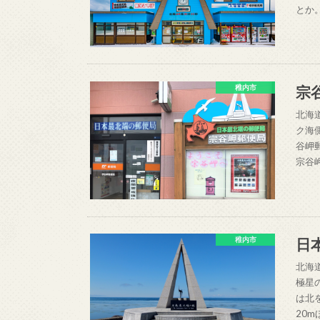
とか
宗
稚内市
北海
ク海
谷岬
宗谷
日
稚内市
北海
極星
は北
20