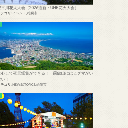
豊平川花火大会（2026道新・UHB花火大会）
カテゴリ:
イベント
,
札幌市
安心して夜景鑑賞ができる！ 函館山にはヒグマがい
ない！
カテゴリ:
NEWS&TOPICS
,
函館市