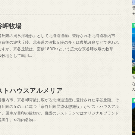
谷岬牧場
谷丘陵の周氷河地形」として北海道遺産に登録される北海道稚内市、
岬背後の波状丘陵。北海道の波状丘陵の多くは農地改良などで失われ
ますが、宗谷丘陵は、面積1800haという広大な宗谷岬牧場の牧草
放牧地として転用…
ストハウスアルメリア
道稚内市、宗谷岬背後に広がる北海道遺産に登録された宗谷丘陵。そ
谷丘陵の丘の上に建つ「宗谷丘陵展望休憩施設」がゲストハウスアル
ア。風車が目印の建物で、併設のレストランではオリジナルブランド
谷黒牛」や稚内名物…