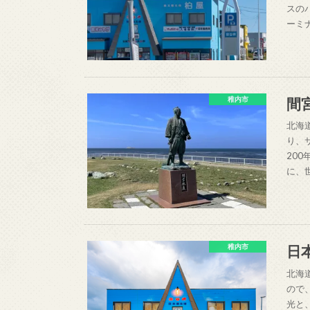
スの
ーミ
間
稚内市
北海
り、
20
に、
日
稚内市
北海
ので
光と