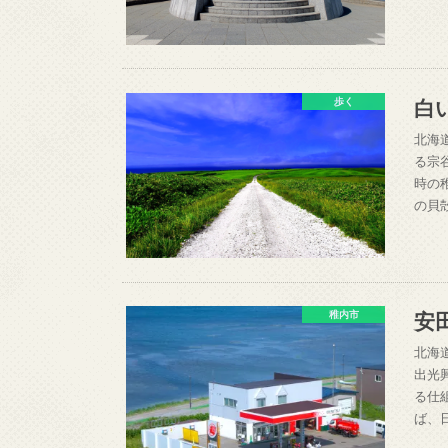
白
歩く
北海
る宗
時の
の貝
安田
稚内市
北海
出光
る仕
ば、