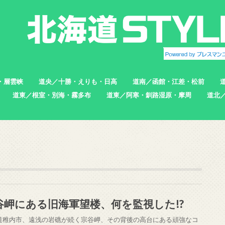
・層雲峡
道央／十勝・えりも・日高
道南／函館・江差・松前
道東／根室・別海・霧多布
道東／阿寒・釧路湿原・摩周
道北
帯広市
えりも町
新ひだか町
足寄町
函館市
北斗市
七飯町
松前町
江差町
上ノ国町
根室市
中標津町
標津町
別海町
厚岸町
浜中町
釧路市
弟子屈町
標茶町
稚内
猿払
浜頓
中頓
枝幸
羽幌
苫前
谷岬にある旧海軍望楼、何を監視した!?
道稚内市、遠浅の岩礁が続く宗谷岬、その背後の高台にある頑強なコ