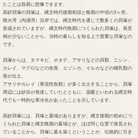
たことは容易に想像できます。
高砂貝塚の貝塚は、縄文時代後期初頭と晩期の中頃の3ヶ所。
噴火湾（内浦湾）沿岸では、縄文時代を通じて数多くの貝塚が
形成されていますが、縄文時代晩期につくられた貝塚は、発見
例が少ないことから、当時の暮らしを知る上で貴重な貝塚なの
です。
貝塚からは、タマキビ、ホタテ、アサリなどの貝類、ニシン、
カレイ、マグロなどの魚骨、エゾシカ、イルカなどの哺乳類の
骨が出土。
アサリやカレイ（寒流性魚類）が多く出土することから、貝塚
周辺には砂浜が発達していたとともに、温暖といわれる縄文時
代でも一時的な寒冷化があったことを示しています。
高砂貝塚には、貝塚と墓域がありますが、縄文後期の初めにつ
くられた貝塚と縄文晩期の墓域とが、ほぼ同じ位置で発見され
ていることから、貝塚に墓を築くということが、伝統的に引き