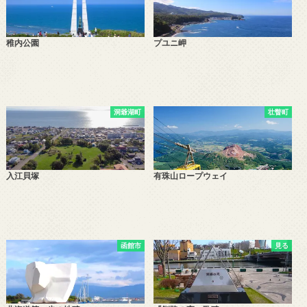
稚内公園
プユニ岬
洞爺湖町
壮瞥町
入江貝塚
有珠山ロープウェイ
函館市
見る