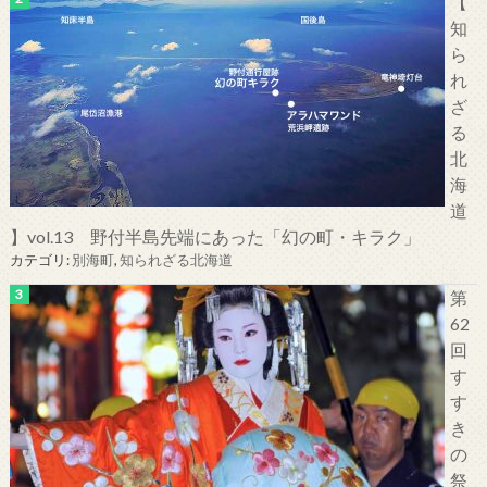
【
知
ら
れ
ざ
る
北
海
道
】vol.13 野付半島先端にあった「幻の町・キラク」
カテゴリ:
別海町
,
知られざる北海道
第
62
回
す
す
き
の
祭