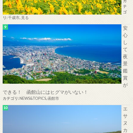
カ
テ
ゴ
リ:
千歳市
,
見る
安
心
し
て
夜
景
鑑
賞
が
できる！ 函館山にはヒグマがいない！
カテゴリ:
NEWS&TOPICS
,
函館市
エ
サ
ヌ
カ