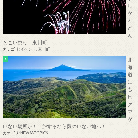
し
か
わ
ど
ん
とこい祭り｜東川町
カテゴリ:
イベント
,
東川町
北
海
道
に
も
ヒ
グ
マ
が
いない場所が！ 旅するなら熊のいない地へ！
カテゴリ:
NEWS&TOPICS