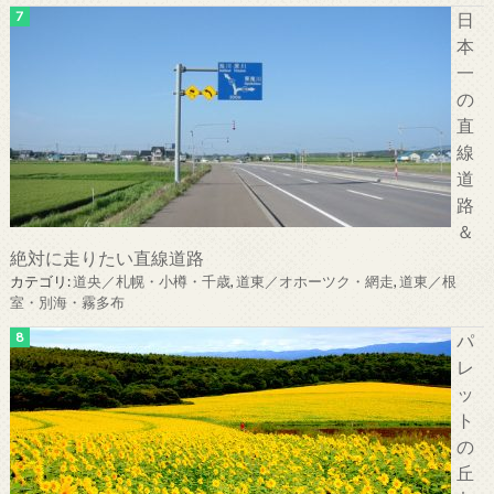
日
本
一
の
直
線
道
路
＆
絶対に走りたい直線道路
カテゴリ:
道央／札幌・小樽・千歳
,
道東／オホーツク・網走
,
道東／根
室・別海・霧多布
パ
レ
ッ
ト
の
丘