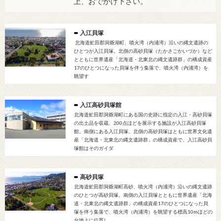
上、おでかけ下さい。
入江貝塚
北海道虻田郡洞爺湖町、噴火湾（内浦湾）沿いの縄文遺跡の
ひとつが入江貝塚。北側の高砂貝塚（たかさごかいづか）など
とともに世界遺産「北海道・北東北の縄文遺跡群」の構成資産
17のひとつになった貝塚を伴う集落で、噴火湾（内浦湾）を
眺望す
入江高砂貝塚館
北海道虻田郡洞爺湖町にある国の史跡に指定の入江・高砂貝塚
の出土品を収蔵、200点ほどを展示する施設が入江高砂貝塚
館。南側にある入江貝塚、北側の高砂貝塚はともに世界文化遺
産「北海道・北東北の縄文遺跡群」の構成資産で、入江高砂貝
塚館はそのガイダ
高砂貝塚
北海道虻田郡洞爺湖町高砂、噴火湾（内浦湾）沿いの縄文遺跡
のひとつが高砂貝塚。南側の入江貝塚とともに世界遺産「北海
道・北東北の縄文遺跡群」の構成資産17のひとつになった貝
塚を伴う集落で、噴火湾（内浦湾）を眺望する標高10mほどの
台地上に位置し