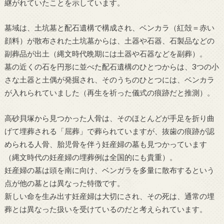
継がれていたことを示しています。
墓域は、土坑墓と配石遺構で構成され、ベンカラ（紅殻＝赤い
顔料）が散布された土坑墓からは、土器や石器、石製品などの
副葬品が出土（縄文時代晩期には土器や石器などを副葬）。
墓の近くの石を円形に並べた配石遺構のひとつからは、3つの小
さな土器と土偶が発掘され、そのうちのひとつには、ベンカラ
が入れられていました（再生を祈った儀式の痕跡だと推測）。
高砂貝塚から見つかった人骨は、そのほとんどが手足を折り曲
げて埋葬される「屈葬」で葬られていますが、抜歯の痕跡が認
められる人骨、胎児骨を伴う妊産婦の墓も見つかっています
（縄文時代の妊産婦の埋葬例は全国的にも貴重）。
妊産婦の墓は頭を南に向け、ベンガラを多量に散布するという
点が他の墓とは異なった特徴です。
新しい命を生み出す妊産婦は大切にされ、その死は、通常の埋
葬とは異なった扱いを受けているのだと考えられています。