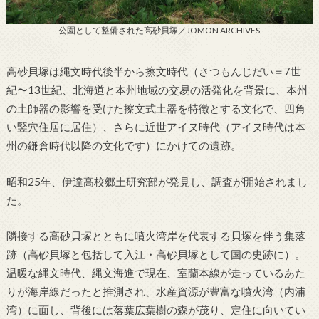
公園として整備された高砂貝塚／JOMON ARCHIVES
高砂貝塚は縄文時代後半から擦文時代（さつもんじだい＝7世
紀〜13世紀、北海道と本州地域の交易の活発化を背景に、本州
の土師器の影響を受けた擦文式土器を特徴とする文化で、四角
い竪穴住居に居住）、さらに近世アイヌ時代（アイヌ時代は本
州の鎌倉時代以降の文化です）にかけての遺跡。
昭和25年、伊達高校郷土研究部が発見し、調査が開始されまし
た。
隣接する高砂貝塚とともに噴火湾岸を代表する貝塚を伴う集落
跡（高砂貝塚と包括して入江・高砂貝塚として国の史跡に）。
温暖な縄文時代、縄文海進で現在、室蘭本線が走っているあた
りが海岸線だったと推測され、水産資源が豊富な噴火湾（内浦
湾）に面し、背後には落葉広葉樹の森が茂り、定住に向いてい