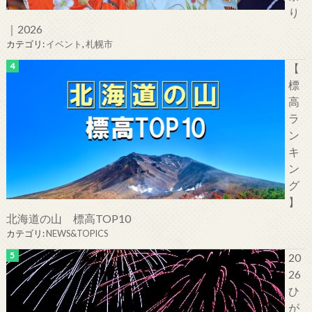
り
｜2026
カテゴリ:
イベント
,
札幌市
【
標
高
ラ
ン
キ
ン
グ
】
北海道の山 標高TOP10
カテゴリ:
NEWS&TOPICS
20
26
ひ
が