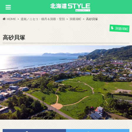
HOME
道南／ニセコ・積丹＆洞爺・登別
洞爺湖町
高砂貝塚
洞爺湖町
高砂貝塚