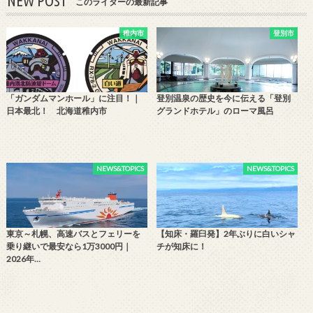
NEW POST
このライターの最新記事
稚内市
登別市
「ガンダムマンホール」に注目！｜
登別温泉の歴史を今に伝える「登別
日本最北！ 北海道稚内市
グランドホテル」のローマ風呂
NEWS&TOPICS
NEWS&TOPICS
東京～札幌、高速バスとフェリーを
【知床・羅臼発】2年ぶりに白いシャ
乗り継いで最安なら1万3000円｜
チが知床に！
2026年…