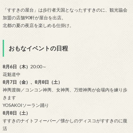
「すすきの屋台」は歩行者天国となったすすきのに、観光協会
加盟の店舗90軒が屋台を出店。
北都の夏の夜店を楽しめる仕掛け。
おもなイベントの日程
8月6日（木）
20:00～
花魁道中
8月7日（金）、8月8日（土）
神輿渡御／コンコン神輿、女神輿、万燈神輿が会場内を練り歩
きます
YOSAKOIソーラン踊り
8月8日（土）
すすきのナイトフィーバー／懐かしのディスコがすすきのに復
活