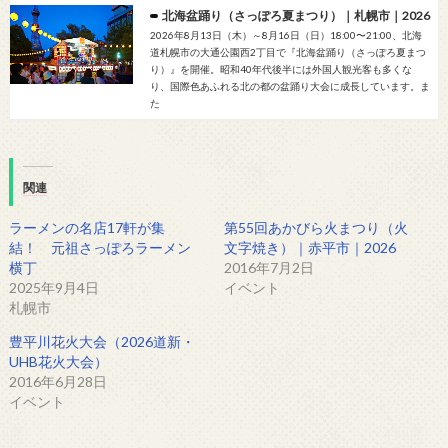
北海盆踊り（さっぽろ夏まつり）｜札幌市｜2026
2026年8月13日（木）～8月16日（日）18:00〜21:00、北海
道札幌市の大通公園西2丁目で『北海盆踊り（さっぽろ夏まつ
り）』を開催。昭和40年代後半には外国人観光客も多くな
り、国際色あふれる北の都の盆踊り大会に成長しています。ま
た
関連
ラーメンの名店17軒が集
第55回あかびら火まつり（火
結！ 元祖さっぽろラーメン
文字焼き）｜赤平市｜2026
横丁
2016年7月2日
2025年9月4日
イベント
札幌市
豊平川花火大会（2026道新・
UHB花火大会）
2016年6月28日
イベント