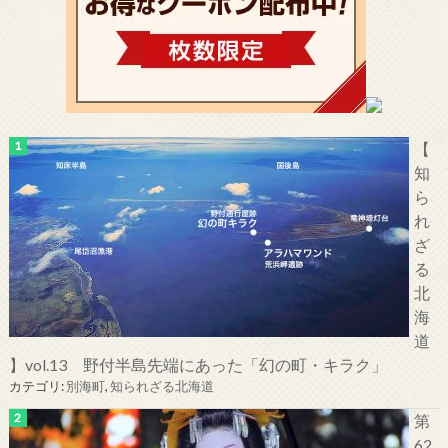
【
知
ら
れ
ざ
る
北
海
道
】vol.13 野付半島先端にあった「幻の町・キラク」
カテゴリ:
別海町
,
知られざる北海道
第
62