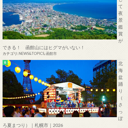
て
夜
景
鑑
賞
が
できる！ 函館山にはヒグマがいない！
カテゴリ:
NEWS&TOPICS
,
函館市
北
海
盆
踊
り
（
さ
っ
ぽ
ろ夏まつり）｜札幌市｜2026