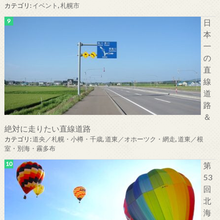
カテゴリ:
イベント
,
札幌市
日
本
一
の
直
線
道
路
＆
絶対に走りたい直線道路
カテゴリ:
道央／札幌・小樽・千歳
,
道東／オホーツク・網走
,
道東／根
室・別海・霧多布
第
53
回
北
海