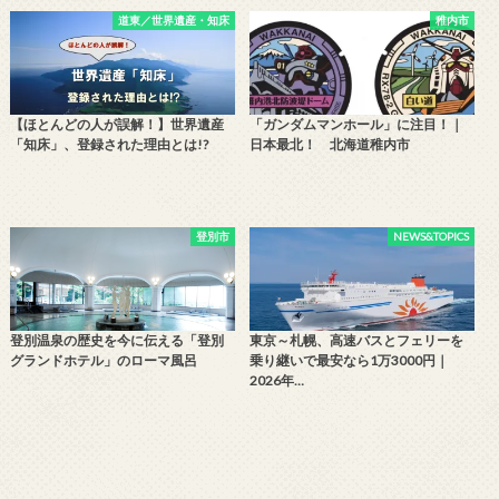
道東／世界遺産・知床
稚内市
【ほとんどの人が誤解！】世界遺産
「ガンダムマンホール」に注目！｜
「知床」、登録された理由とは!?
日本最北！ 北海道稚内市
登別市
NEWS&TOPICS
登別温泉の歴史を今に伝える「登別
東京～札幌、高速バスとフェリーを
グランドホテル」のローマ風呂
乗り継いで最安なら1万3000円｜
2026年…