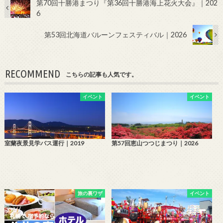
第70回十勝港まつり『第36回十勝港海上花火大会』｜202
6
第53回北海道バルーンフェスティバル｜2026
RECOMMEND
こちらの記事も人気です。
イベント
イベント
室蘭夜景見学バス運行｜2019
第57回恵山つつじまつり｜2026
旅の裏ワザ
イベント