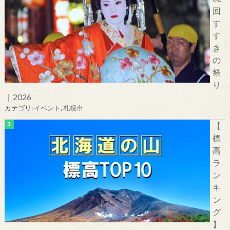
回
す
す
き
の
祭
り
｜2026
カテゴリ:
イベント
,
札幌市
【
標
高
ラ
ン
キ
ン
グ
】