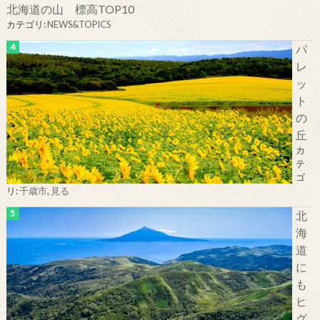
北海道の山 標高TOP10
カテゴリ:
NEWS&TOPICS
パ
レ
ッ
ト
の
丘
カ
テ
ゴ
リ:
千歳市
,
見る
北
海
道
に
も
ヒ
グ