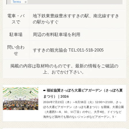
電車・バ
地下鉄東豊線豊水すすきの駅、南北線すすき
スで
の駅からすぐ
駐車場
周辺の有料駐車場を利用
問い合わ
すすきの観光協会 TEL:011-518-2005
せ
掲載の内容は取材時のものです。最新の情報をご確認の
上、おでかけ下さい。
福祉協賛さっぽろ大通ビアガーデン（さっぽろ夏
まつり）｜2026
2026年7月23日（木）～8月18日（火）12:00〜21:00、さっ
ぽろ大通ビアガーデン（さっぽろ夏まつり）を開催。大通公園
（大通西5～8、10、11丁目）の中に、大手4社、ドイツなど
海外など国内でも類のないジャンボなビアガーデン。5・