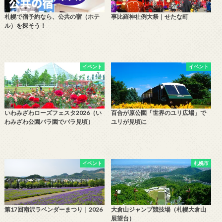
札幌で宿予約なら、公共の宿（ホテ
事比羅神社例大祭｜せたな町
ル）を探そう！
イベント
イベント
いわみざわローズフェスタ2026（い
百合が原公園「世界のユリ広場」で
わみざわ公園バラ園でバラ見頃）
ユリが見頃に
イベント
札幌市
第17回南沢ラベンダーまつり｜2026
大倉山ジャンプ競技場（札幌大倉山
展望台）