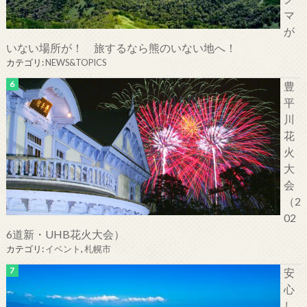
マ
が
いない場所が！ 旅するなら熊のいない地へ！
カテゴリ:
NEWS&TOPICS
豊
平
川
花
火
大
会
（2
02
6道新・UHB花火大会）
カテゴリ:
イベント
,
札幌市
安
心
し