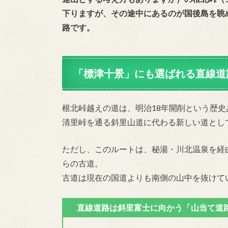
下りますが、その途中にあるのが国後島を眺め
路です。
「標津十景」にも選ばれる直線道
根北峠越えの道は、明治18年開削という歴史
清里峠を通る斜里山道に代わる新しい道とし
ただし、このルートは、秘湯・川北温泉を経
らの古道。
古道は現在の国道よりも南側の山中を抜けて
直線道路は斜里富士に向かう「山当て道路