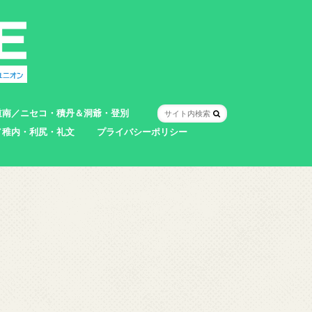
道南／ニセコ・積丹＆洞爺・登別
／稚内・利尻・礼文
プライバシーポリシー
室蘭市
登別市
洞爺湖町
真狩村
共和町
壮瞥町
積丹町
神恵内村
市
村
別町
別町
町
町
町