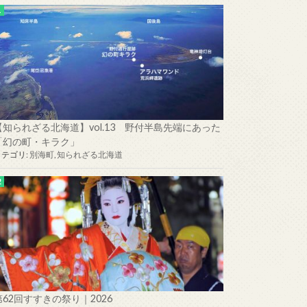
【知られざる北海道】vol.13 野付半島先端にあった
「幻の町・キラク」
カテゴリ:
別海町
,
知られざる北海道
第62回すすきの祭り｜2026