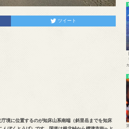
ツイート
の支庁境に位置するのが知床山系南端（斜里岳までを知床
こんぽくとうげ）です。国道は根北峠から標津市街へと