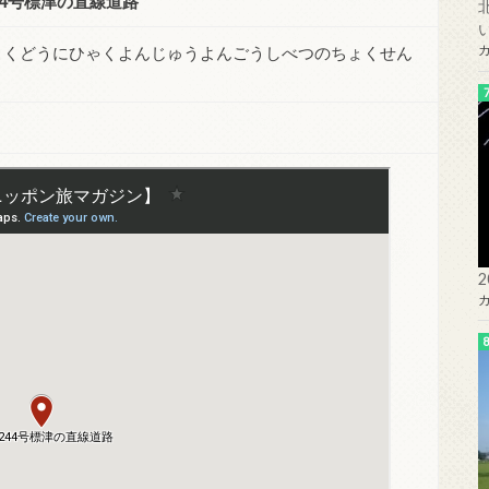
44号標津の直線道路
こくどうにひゃくよんじゅうよんごうしべつのちょくせん