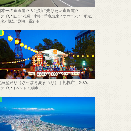
日本一の直線道路＆絶対に走りたい直線道路
カテゴリ:
道央／札幌・小樽・千歳
,
道東／オホーツク・網走
,
道東／根室・別海・霧多布
北海盆踊り（さっぽろ夏まつり）｜札幌市｜2026
カテゴリ:
イベント
,
札幌市