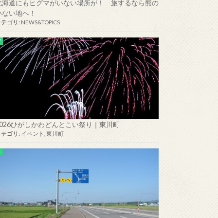
北海道にもヒグマがいない場所が！ 旅するなら熊の
いない地へ！
カテゴリ:
NEWS&TOPICS
2026ひがしかわどんとこい祭り｜東川町
カテゴリ:
イベント
,
東川町