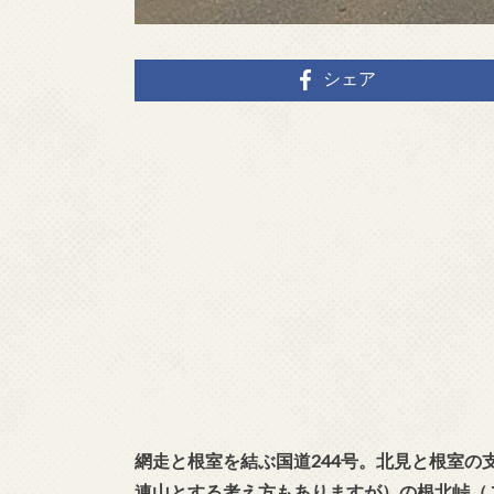
シェア
網走と根室を結ぶ国道244号。北見と根室
連山とする考え方もありますが）の根北峠（