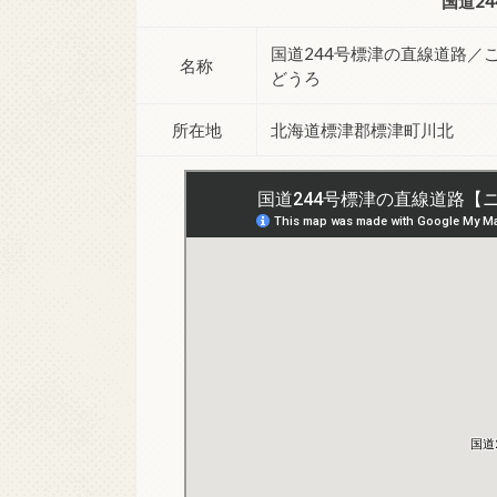
国道2
国道244号標津の直線道路／
名称
どうろ
所在地
北海道標津郡標津町川北