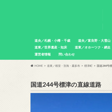
道央／札幌・小樽・千歳
道央／富良野・大雪山
道東／世界遺産・知床
道東／オホーツク・網走
札幌市
小樽市
石狩市
北広島市
恵庭市
千歳市
苫小牧市
中富良野町
東川町
沼田町
幌加内町
増毛町
運営者情報
問い合わせ
羅臼町
斜里町
網走市
雄武町
小清水町
津別町
清里町
HOME
道東／根室・別海・霧多布
標津町
国道244号
国道244号標津の直線道路