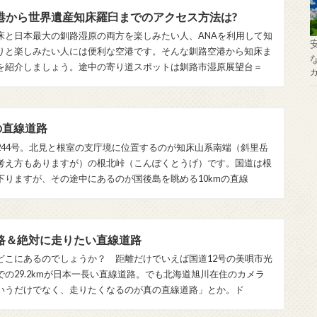
港から世界遺産知床羅臼までのアクセス方法は?
床と日本最大の釧路湿原の両方を楽しみたい人、ANAを利用して知
りと楽しみたい人には便利な空港です。そんな釧路空港から知床ま
を紹介しましょう。途中の寄り道スポットは釧路市湿原展望台＝
の直線道路
244号。北見と根室の支庁境に位置するのが知床山系南端（斜里岳
考え方もありますが）の根北峠（こんぽくとうげ）です。国道は根
下りますが、その途中にあるのが国後島を眺める10kmの直線
路＆絶対に走りたい直線道路
どこにあるのでしょうか？ 距離だけでいえば国道12号の美唄市光
の29.2kmが日本一長い直線道路。でも北海道旭川在住のカメラ
いうだけでなく、走りたくなるのが真の直線道路」とか。ド