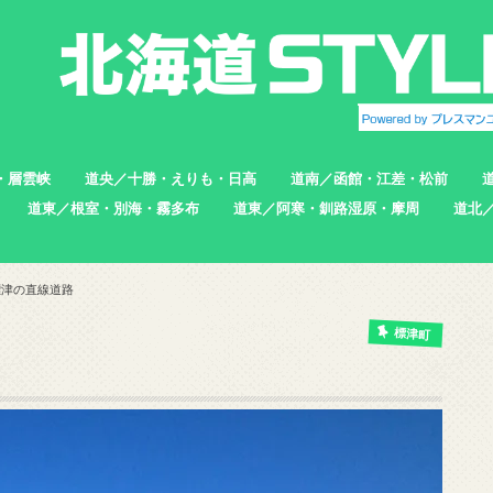
・層雲峡
道央／十勝・えりも・日高
道南／函館・江差・松前
道東／根室・別海・霧多布
道東／阿寒・釧路湿原・摩周
道北
帯広市
えりも町
新ひだか町
足寄町
函館市
北斗市
七飯町
松前町
江差町
上ノ国町
根室市
中標津町
標津町
別海町
厚岸町
浜中町
釧路市
弟子屈町
標茶町
稚内
猿払
浜頓
中頓
枝幸
羽幌
苫前
標津の直線道路
標津町