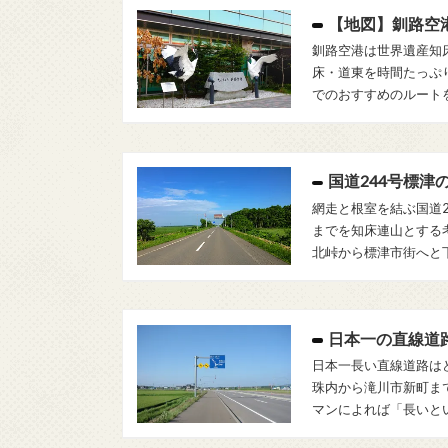
【地図】釧路空
釧路空港は世界遺産知
床・道東を時間たっぷ
でのおすすめのルート
国道244号標津
網走と根室を結ぶ国道
までを知床連山とする
北峠から標津市街へと
日本一の直線道
日本一長い直線道路は
珠内から滝川市新町まで
マンによれば「長いと