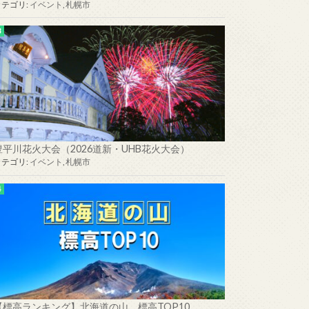
カテゴリ:
イベント
,
札幌市
豊平川花火大会（2026道新・UHB花火大会）
カテゴリ:
イベント
,
札幌市
【標高ランキング】北海道の山 標高TOP10