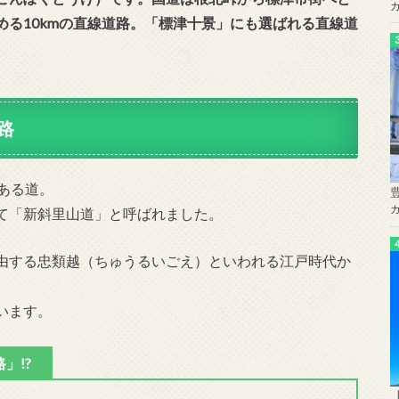
る10kmの直線道路。「標津十景」にも選ばれる直線道
路
ある道。
て「新斜里山道」と呼ばれました。
由する忠類越（ちゅうるいごえ）といわれる江戸時代か
います。
」!?