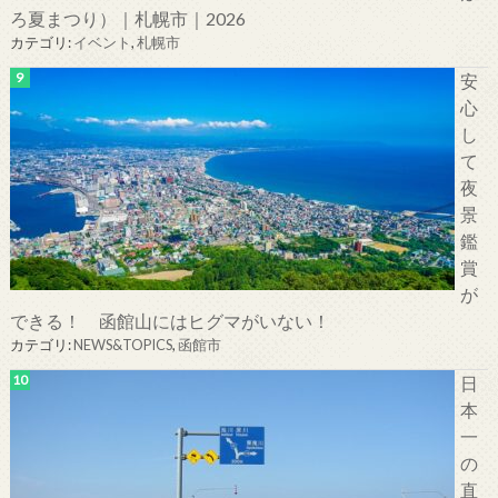
ろ夏まつり）｜札幌市｜2026
カテゴリ:
イベント
,
札幌市
安
心
し
て
夜
景
鑑
賞
が
できる！ 函館山にはヒグマがいない！
カテゴリ:
NEWS&TOPICS
,
函館市
日
本
一
の
直