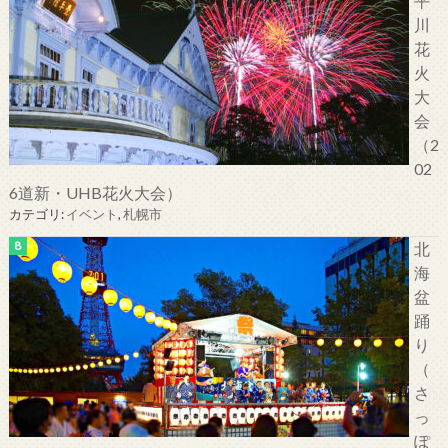
平
川
花
火
大
会
（2
02
6道新・UHB花火大会）
カテゴリ:
イベント
,
札幌市
北
海
盆
踊
り
（
さ
っ
ぽ