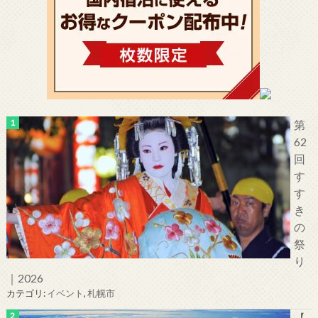
第
62
回
す
す
き
の
祭
り
｜2026
カテゴリ:
イベント
,
札幌市
【