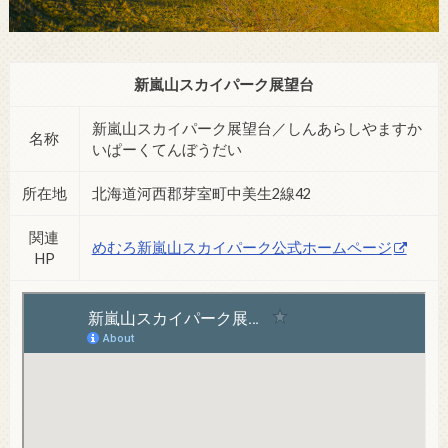
新嵐山スカイパーク展望台
新嵐山スカイパーク展望台／しんあらしやますか
名称
いぱーくてんぼうだい
所在地
北海道河西郡芽室町中美生2線42
関連
めむろ新嵐山スカイパーク公式ホームページ
HP