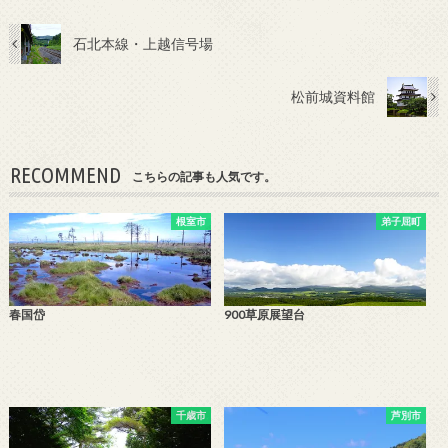
石北本線・上越信号場
松前城資料館
RECOMMEND
こちらの記事も人気です。
根室市
弟子屈町
春国岱
900草原展望台
千歳市
芦別市