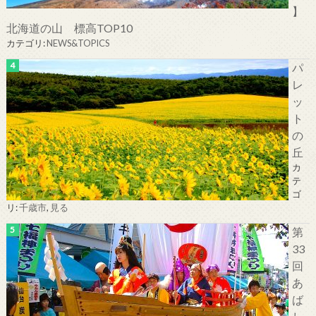
】
北海道の山 標高TOP10
カテゴリ:
NEWS&TOPICS
パ
レ
ッ
ト
の
丘
カ
テ
ゴ
リ:
千歳市
,
見る
第
33
回
あ
ば