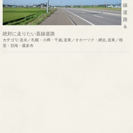
線
道
路
＆
絶対に走りたい直線道路
カテゴリ:
道央／札幌・小樽・千歳
,
道東／オホーツク・網走
,
道東／根
室・別海・霧多布