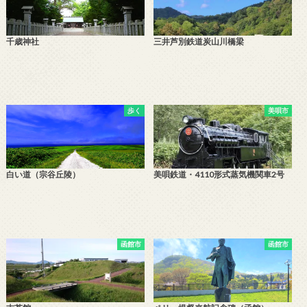
千歳神社
三井芦別鉄道炭山川橋梁
歩く
美唄市
白い道（宗谷丘陵）
美唄鉄道・4110形式蒸気機関車2号
函館市
函館市