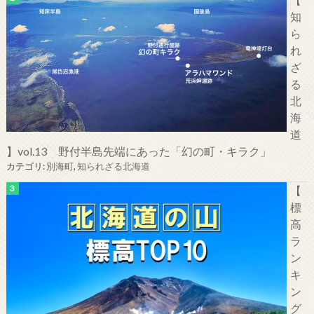
知
ら
れ
ざ
る
北
海
道
】vol.13 野付半島先端にあった「幻の町・キラク」
カテゴリ:
別海町
,
知られざる北海道
【
標
高
ラ
ン
キ
ン
グ