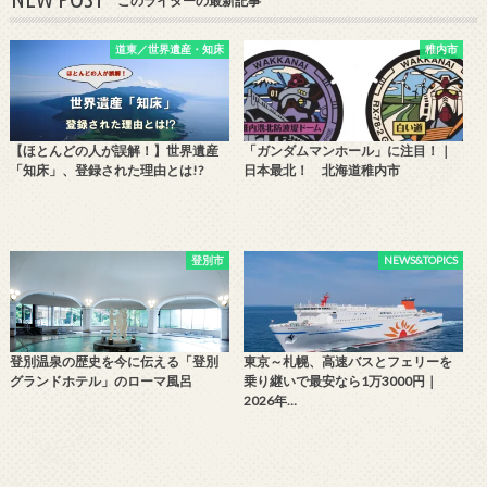
このライターの最新記事
道東／世界遺産・知床
稚内市
【ほとんどの人が誤解！】世界遺産
「ガンダムマンホール」に注目！｜
「知床」、登録された理由とは!?
日本最北！ 北海道稚内市
登別市
NEWS&TOPICS
登別温泉の歴史を今に伝える「登別
東京～札幌、高速バスとフェリーを
グランドホテル」のローマ風呂
乗り継いで最安なら1万3000円｜
2026年…