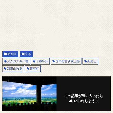
芽室町
見る
メムロスキー場
十勝平野
国民宿舎新嵐山荘
新嵐山
新嵐山牧場
芽室町
この記事が気に入ったら
いいねしよう！