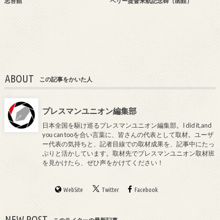
志苔館
ペリー提督来航記念碑（函館）
ABOUT
この記事をかいた人
プレスマンユニオン編集部
日本全国を駆け巡るプレスマンユニオン編集部。I did it,and
you can tooを合い言葉に、皆さんの代表として取材。ユーザ
ー代表の気持ちと、記者目線での取材成果を、記事中にたっ
ぷりと活かしています。取材先でプレスマンユニオン取材班
を見かけたら、ぜひ声をかけてください！
WebSite
Twitter
Facebook
NEW POST