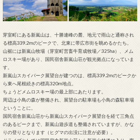
芽室町にある新嵐山は、十勝連峰の麓、地元で雨山と通称され
る標高339.2mのピークで、北東に帯広市街を眺めるかたち。
山裾には新嵐山牧場（芽室町営畜牛育成牧場／325ha）、メム
ロスキー場があり、国民宿舎新嵐山荘が観光拠点になっていま
す。
新嵐山スカイパーク展望台が建つのは、標高339.2mのピークか
ら東へ尾根続きの標高320m地点。
ちょうどメムロスキー場の最上部にあたります。
周辺は小鳥の森が整備され、展望台の駐車場も小鳥の森駐車場
ということに。
国民宿舎新嵐山荘から新嵐山スカイパーク展望台を経て三角点
のあるピークまで、新嵐山遊歩道も整備されていますが、かな
りの登りとなります（ヒグマの出没に注意が必要）。