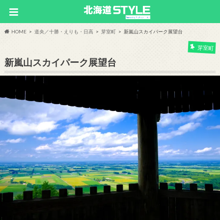
HOME
道央／十勝・えりも・日高
芽室町
新嵐山スカイパーク展望台
芽室町
新嵐山スカイパーク展望台