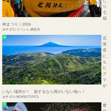
し
り
七
福
神まつり｜2026
カテゴリ:
イベント
,
網走市
北
海
道
に
も
ヒ
グ
マ
が
いない場所が！ 旅するなら熊のいない地へ！
カテゴリ:
NEWS&TOPICS
豊