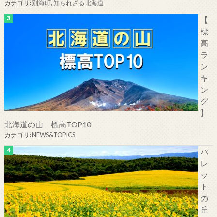
カテゴリ:
別海町
,
知られざる北海道
【
標
高
ラ
ン
キ
ン
グ
】
北海道の山 標高TOP10
カテゴリ:
NEWS&TOPICS
パ
レ
ッ
ト
の
丘