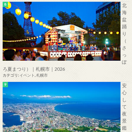
北
海
盆
踊
り
（
さ
っ
ぽ
ろ夏まつり）｜札幌市｜2026
カテゴリ:
イベント
,
札幌市
安
心
し
て
夜
景
鑑