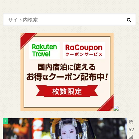
第
62
回