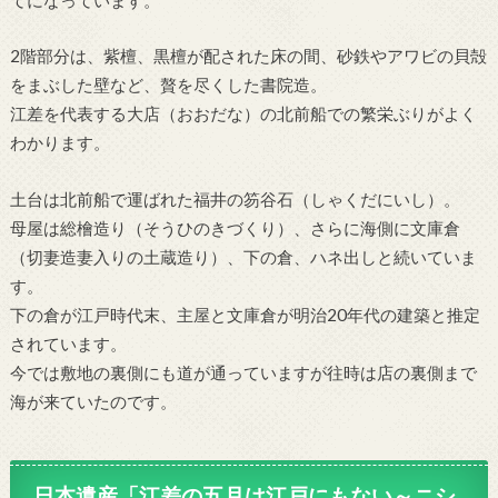
2階部分は、紫檀、黒檀が配された床の間、砂鉄やアワビの貝殻
をまぶした壁など、贅を尽くした書院造。
江差を代表する大店（おおだな）の北前船での繁栄ぶりがよく
わかります。
土台は北前船で運ばれた福井の笏谷石（しゃくだにいし）。
母屋は総檜造り（そうひのきづくり）、さらに海側に文庫倉
（切妻造妻入りの土蔵造り）、下の倉、ハネ出しと続いていま
す。
下の倉が江戸時代末、主屋と文庫倉が明治20年代の建築と推定
されています。
今では敷地の裏側にも道が通っていますが往時は店の裏側まで
海が来ていたのです。
日本遺産「江差の五月は江戸にもない～ニシ