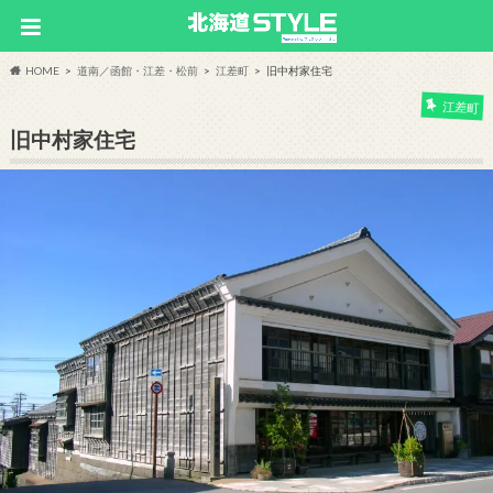
HOME
道南／函館・江差・松前
江差町
旧中村家住宅
江差町
旧中村家住宅