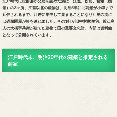
江戸時代に松前藩が交易を認めた湊は、江差、松前、箱館（函
館）の3ヶ所。江差以北の産物は、明治3年に北前船が小樽まで
延伸されるまで、江差に集中して集まることになり江差の湊に
は廻船問屋が軒を連ねました。その1軒が旧中村家住宅。近江商
人の大橋宇兵衛が建てた建物で国の重要文化財。内部は資料館
となって公開されています。
江戸時代末、明治20年代の建築と推定される
商家