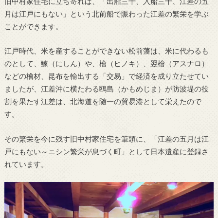
旧中村家住宅に立ち寄れば、「出船三千、入船三千、江差の五
月は江戸にもない」という北前船で賑わった江差の繁栄を学ぶ
ことができます。
江戸時代、米を産することができない松前藩は、米に代わるも
のとして、鰊（にしん）や、檜（ヒノキ）、翌檜（アスナロ）
などの檜材、昆布を輸出する「交易」で経済を成り立たせてい
ましたが、江差沖に横たわる鴎島（かもめじま）が防波堤の役
割を果たす江差は、北海道を随一の貿易港として栄えたので
す。
その繁栄を今に残す旧中村家住宅を筆頭に、「江差の五月は江
戸にもない～ニシン繁栄が息づく町」として日本遺産に登録さ
れています。