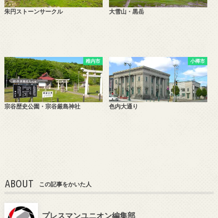
朱円ストーンサークル
大雪山・黒岳
稚内市
小樽市
宗谷歴史公園・宗谷厳島神社
色内大通り
ABOUT
この記事をかいた人
プレスマンユニオン編集部