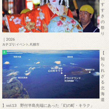
す
す
き
の
祭
り
｜2026
カテゴリ:
イベント
,
札幌市
【
知
ら
れ
ざ
る
北
海
道
】vol.13 野付半島先端にあった「幻の町・キラク」