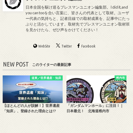
日本全国を駆け巡るプレスマンユニオン編集部。I did it,and
you can tooを合い言葉に、皆さんの代表として取材。ユーザ
ー代表の気持ちと、記者目線での取材成果を、記事中にたっ
ぷりと活かしています。取材先でプレスマンユニオン取材班
を見かけたら、ぜひ声をかけてください！
WebSite
Twitter
Facebook
NEW POST
このライターの最新記事
道東／世界遺産・知床
稚内市
【ほとんどの人が誤解！】世界遺産
「ガンダムマンホール」に注目！｜
「知床」、登録された理由とは!?
日本最北！ 北海道稚内市