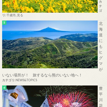
カ
テ
ゴ
リ:
千歳市
,
見る
北
海
道
に
も
ヒ
グ
マ
が
いない場所が！ 旅するなら熊のいない地へ！
カテゴリ:
NEWS&TOPICS
豊
平
川
花