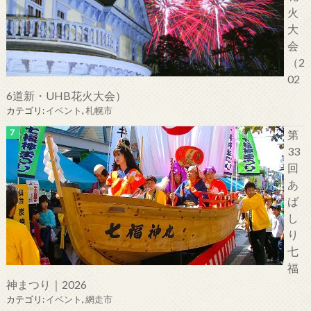
火
大
会
（2
02
6道新・UHB花火大会）
カテゴリ:
イベント
,
札幌市
第
33
回
あ
ば
し
り
七
福
神まつり｜2026
カテゴリ:
イベント
,
網走市