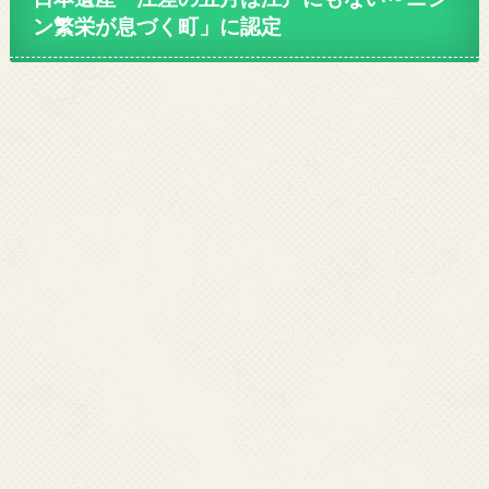
ン繁栄が息づく町」に認定
母屋1階部分に切られた囲炉裏（いろり）