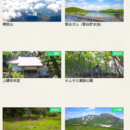
樽前山
聖台ダム（聖台貯水池）
上ノ国町
紋別市
上國寺本堂
オムサロ遺跡公園
斜里町
上川町