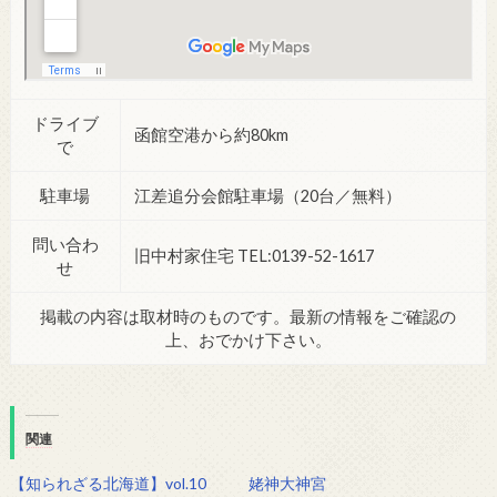
ドライブ
函館空港から約80km
で
駐車場
江差追分会館駐車場（20台／無料）
問い合わ
旧中村家住宅 TEL:0139-52-1617
せ
掲載の内容は取材時のものです。最新の情報をご確認の
上、おでかけ下さい。
関連
【知られざる北海道】vol.10
姥神大神宮