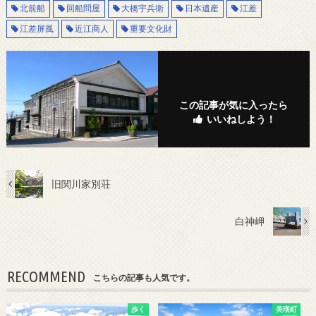
北前船
回船問屋
大橋宇兵衛
日本遺産
江差
江差屏風
近江商人
重要文化財
この記事が気に入ったら
いいねしよう！
旧関川家別荘
白神岬
RECOMMEND
こちらの記事も人気です。
歩く
美瑛町