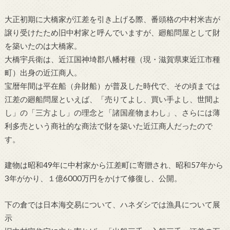
大正初期に大橋家が江差を引き上げる際、番頭格の中村米吉が
譲り受けたため旧中村家と呼んでいますが、廻船問屋として財
を築いたのは大橋家。
大橋宇兵衛は、近江国神埼郡八幡村種（現・滋賀県東近江市種
町）出身の近江商人。
宝暦年間は平在船（弁財船）が普及した時代で、その頃までは
江差の廻船問屋といえば、「売りてよし、買い手よし、世間よ
し」の「三方よし」の理念と「諸国産物まわし」、さらには薄
利多売という商社的な商法で財を築いた近江商人だったので
す。
建物は昭和49年に中村家から江差町に寄贈され、昭和57年から
3年がかり、１億6000万円をかけて修復し、公開。
下の倉では日本海交易について、ハネダシでは漁具について展
示