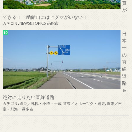
賞
が
できる！ 函館山にはヒグマがいない！
カテゴリ:
NEWS&TOPICS
,
函館市
日
本
一
の
直
線
道
路
＆
絶対に走りたい直線道路
カテゴリ:
道央／札幌・小樽・千歳
,
道東／オホーツク・網走
,
道東／根
室・別海・霧多布