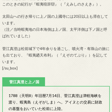
このときの紀行が『蝦夷喧辞辯』（『えみしのさえき』）。
太田山への行き帰りに上ノ国の上國寺には20日以上も滞在して
います。
（注／当時蝦夷地の日本海側は上ノ国、太平洋側は下ノ国と呼
ばれていました）
菅江真澄は松前城下で4年余りを過ごし、噴火湾・有珠山の旅に
も出ており、『蝦夷廼天布利』（『えぞのてぶり』）を記して
います。
[/su_box]
菅江真澄と上ノ国
1788（天明8）年旧暦7月14日、菅江真澄は津軽海峡を
渡り、蝦夷島（えぞがしま）へ。アイヌとの交易に財政
の基盤をおいていた松前に上陸。