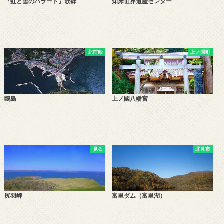
『虹と雪のバラード』歌碑
知床世界遺産センター
北前船
上ノ国町
鴎島
上ノ國八幡宮
見る
北見市
尻羽岬
富里ダム（富里湖）