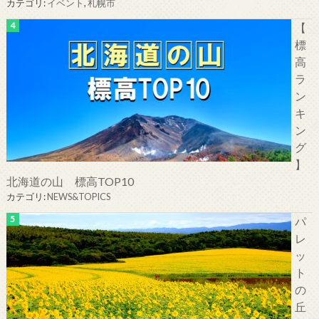
カテゴリ:
イベント
,
札幌市
【
標
高
ラ
ン
キ
ン
グ
】
北海道の山 標高TOP10
カテゴリ:
NEWS&TOPICS
パ
レ
ッ
ト
の
丘