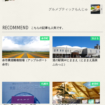
グルメブティックもんじゅ
RECOMMEND
こちらの記事も人気です。
余市町
泊まる
余市農道離着陸場（アップルポート
道の駅風Wとままえ（とままえ温泉
余市）
ふわっと）
札幌市
斜里町