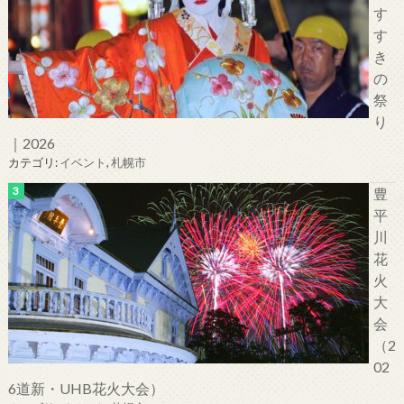
す
す
き
の
祭
り
｜2026
カテゴリ:
イベント
,
札幌市
豊
平
川
花
火
大
会
（2
02
6道新・UHB花火大会）