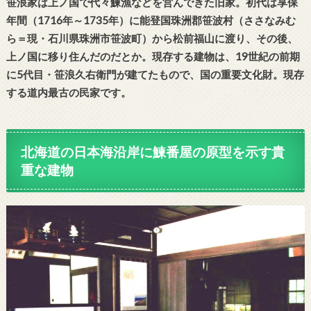
笹浪家は上ノ国で代々鰊漁などを営んできた旧家。初代は享保
年間（1716年～1735年）に能登国珠洲郡笹波村（ささなみむ
ら＝現・石川県珠洲市笹波町）から松前福山に渡り、その後、
上ノ国に移り住んだのだとか。現存する建物は、19世紀の前期
に5代目・笹浪久右衛門が建てたもので、国の重要文化財。現存
する道内最古の民家です。
北海道の日本海沿岸に鰊番屋の原型を示す貴
重な建物