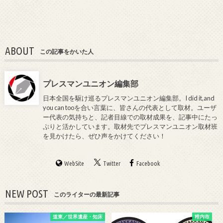
ABOUT
この記事をかいた人
プレスマンユニオン編集部
日本全国を駆け巡るプレスマンユニオン編集部。I did it,and
you can tooを合い言葉に、皆さんの代表として取材。ユーザ
ー代表の気持ちと、記者目線での取材成果を、記事中にたっ
ぷりと活かしています。取材先でプレスマンユニオン取材班
を見かけたら、ぜひ声をかけてください！
WebSite
Twitter
Facebook
NEW POST
このライターの最新記事
道東／世界遺産・知床
稚内市