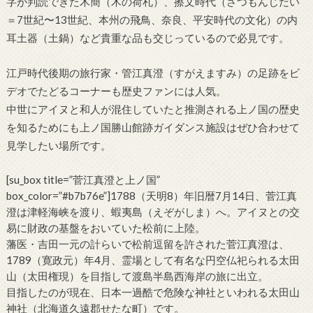
字が判読できた木簡（木の荷札）、擦文時代（さつもんじだい
＝7世紀〜13世紀、本州の飛鳥、奈良、平安時代の文化）の内
耳土器（土鍋）など貴重な品も交じっているので必見です。
江戸時代後期の旅行家・管江真澄（すがえますみ）の足跡をビ
デオでたどるコーナーも歴史ファンには人気。
中世にアイヌと和人が混住していたと推測される上ノ国の歴史
を知るためにも上ノ国勝山館跡ガイダンス施設はぜひ合わせて
見学したい場所です。
[su_box title=”菅江真澄と上ノ国”
box_color=”#b7b76e”]1788（天明8）年旧暦7月14日、菅江真
澄は津軽海峡を渡り、蝦夷島（えぞがしま）へ。アイヌとの交
易に財政の基盤をおいていた松前に上陸。
藩医・吉田一元の計らいで松前逗留を許された菅江真澄は、
1789（寛政元）年4月、霊場として有名な円空仏祀られる太田
山（太田権現）を目指して渡島半島西海岸の旅に出立。
目指したのが現在、日本一過酷で危険な神社といわれる太田山
神社（北海道久遠郡せたな町）です。