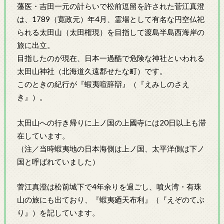
藩医・吉田一元の計らいで松前逗留を許された菅江真澄
は、1789（寛政元）年4月、霊場として有名な円空仏祀
られる太田山（太田権現）を目指して渡島半島西海岸の
旅に出立。
目指したのが現在、日本一過酷で危険な神社といわれる
太田山神社（北海道久遠郡せたな町）です。
このときの紀行が『蝦夷喧辞辯』（『えみしのさえ
き』）。
太田山への行き帰りに上ノ国の上國寺には20日以上も滞
在しています。
（注／当時蝦夷地の日本海側は上ノ国、太平洋側は下ノ
国と呼ばれていました）
菅江真澄は松前城下で4年余りを過ごし、噴火湾・有珠
山の旅にも出ており、『蝦夷廼天布利』（『えぞのてぶ
り』）を記しています。