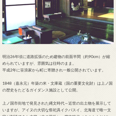
明治26年頃に道路拡張のため建物の前面半間（約90cm）が縮
められていますが、雰囲気は往時のまま。
平成2年に笹浪家から町に寄贈され一般公開されています。
1848（嘉永元）年築の米・文庫蔵（国の重要文化財）は上ノ国
の歴史をたどるガイダンス施設として公開。
上ノ国市街地で発見された縄文時代～近世の出土物を展示して
いますが、アイヌの大切な祭祀具イクパスイ、北海道で唯一文