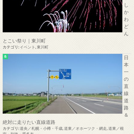
し
か
わ
ど
ん
とこい祭り｜東川町
カテゴリ:
イベント
,
東川町
日
本
一
の
直
線
道
路
＆
絶対に走りたい直線道路
カテゴリ:
道央／札幌・小樽・千歳
,
道東／オホーツク・網走
,
道東／根
室・別海・霧多布