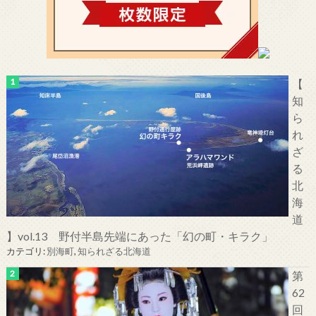
【
知
ら
れ
ざ
る
北
海
道
】vol.13 野付半島先端にあった「幻の町・キラク」
カテゴリ:
別海町
,
知られざる北海道
第
62
回