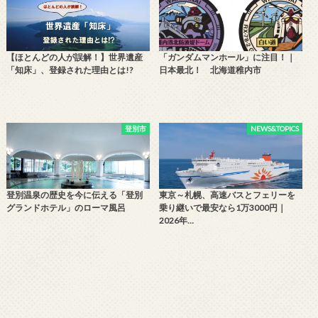
【ほとんどの人が誤解！】世界遺産
「ガンダムマンホール」に注目！｜
「知床」、登録された理由とは!?
日本最北！ 北海道稚内市
登別市
NEWS&TOPICS
登別温泉の歴史を今に伝える「登別
東京～札幌、高速バスとフェリーを
グランドホテル」のローマ風呂
乗り継いで最安なら1万3000円｜
2026年…