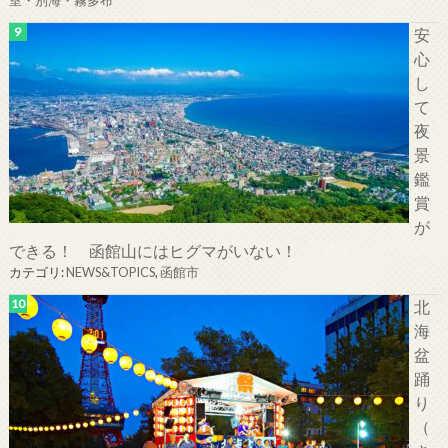
安
心
し
て
夜
景
鑑
賞
が
できる！ 函館山にはヒグマがいない！
カテゴリ:
NEWS&TOPICS
,
函館市
北
海
盆
踊
り
（