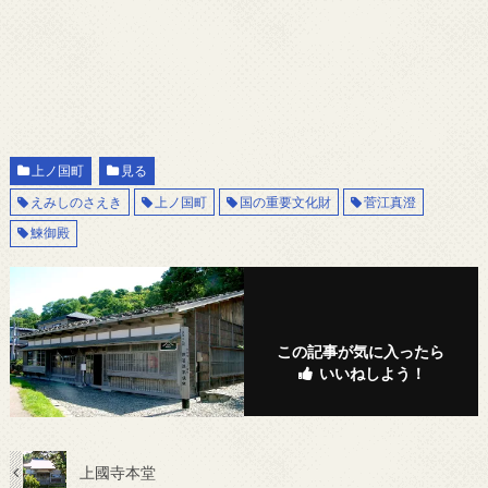
上ノ国町
見る
えみしのさえき
上ノ国町
国の重要文化財
菅江真澄
鰊御殿
この記事が気に入ったら
いいねしよう！
上國寺本堂