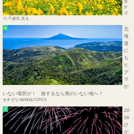
カ
テ
ゴ
リ:
千歳市
,
見る
北
海
道
に
も
ヒ
グ
マ
が
いない場所が！ 旅するなら熊のいない地へ！
カテゴリ:
NEWS&TOPICS
20
26
ひ
が