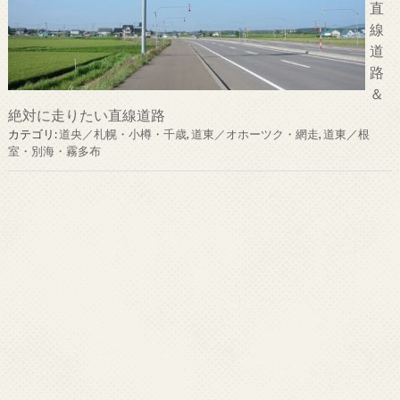
直
線
道
路
＆
絶対に走りたい直線道路
カテゴリ:
道央／札幌・小樽・千歳
,
道東／オホーツク・網走
,
道東／根
室・別海・霧多布