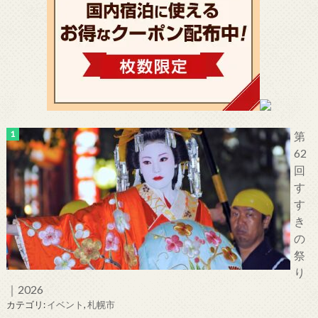
第
62
回
す
す
き
の
祭
り
｜2026
カテゴリ:
イベント
,
札幌市