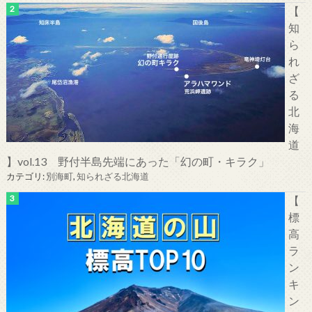
【
知
ら
れ
ざ
る
北
海
道
】vol.13 野付半島先端にあった「幻の町・キラク」
カテゴリ:
別海町
,
知られざる北海道
【
標
高
ラ
ン
キ
ン