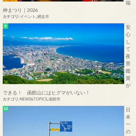
福
神まつり｜2026
カテゴリ:
イベント
,
網走市
安
心
し
て
夜
景
鑑
賞
が
できる！ 函館山にはヒグマがいない！
カテゴリ:
NEWS&TOPICS
,
函館市
日
本
一
の