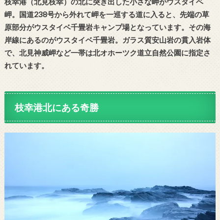
枝幸港（北見枝幸）の北に突き出した小さな岬がウスタイベ
岬。国道238号から外れて岬を一巡する道に入ると、先端の草
原部分がウスタイベ千畳岩キャンプ場となっています。その海
岸線にあるのがウスタイベ千畳岩。ガラス質安山岩の貫入岩体
で、北見神威岬など一帯は北オホーツク道立自然公園に指定さ
れています。
枝幸港北にある奇勝