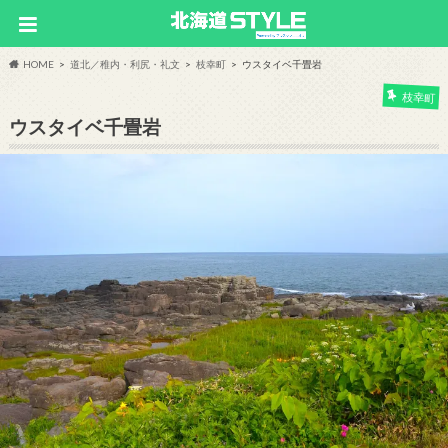
HOME
道北／稚内・利尻・礼文
枝幸町
ウスタイベ千畳岩
枝幸町
ウスタイベ千畳岩