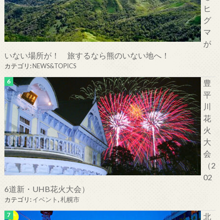
ヒ
グ
マ
が
いない場所が！ 旅するなら熊のいない地へ！
カテゴリ:
NEWS&TOPICS
豊
平
川
花
火
大
会
（2
02
6道新・UHB花火大会）
カテゴリ:
イベント
,
札幌市
北