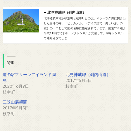
北見神威岬（斜内山道）
北海道枝幸郡浜頓別町と枝幸町との境、オホーツク海に突き出
した岩峰の岬。「ピㇼカノカ」（アイヌ語で「美しい形」の
意）の一つとして国の名勝に指定されています。国道238号は
平成11年に北オホーツクトンネルが完成して、岬をトンネル
で通り過ぎてしま
関連
道の駅マリーンアイランド岡
北見神威岬（斜内山道）
島
2017年5月5日
2020年6月9日
枝幸町
枝幸町
三笠山展望閣
2017年5月5日
枝幸町