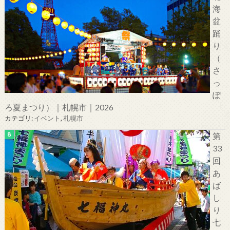
海
盆
踊
り
（
さ
っ
ぽ
ろ夏まつり）｜札幌市｜2026
カテゴリ:
イベント
,
札幌市
第
33
回
あ
ば
し
り
七