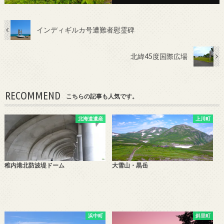
インディギルカ号遭難者慰霊碑
北緯45度国際広場
RECOMMEND
こちらの記事も人気です。
北海道遺産
上川町
稚内港北防波堤ドーム
大雪山・黒岳
浜中町
斜里町