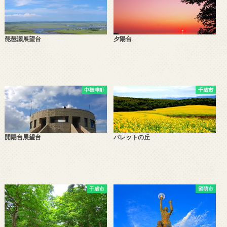
琵琶瀬展望台
夕陽台
中標津町
千歳市
開陽台展望台
パレットの丘
千歳市
留萌市