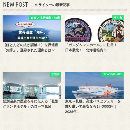
NEW POST
このライターの最新記事
道東／世界遺産・知床
稚内市
【ほとんどの人が誤解！】世界遺産
「ガンダムマンホール」に注目！｜
「知床」、登録された理由とは!?
日本最北！ 北海道稚内市
登別市
NEWS&TOPICS
登別温泉の歴史を今に伝える「登別
東京～札幌、高速バスとフェリーを
グランドホテル」のローマ風呂
乗り継いで最安なら1万3000円｜
2026年…