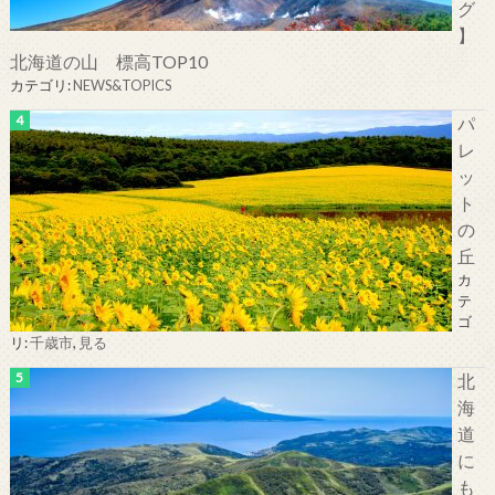
グ
】
北海道の山 標高TOP10
カテゴリ:
NEWS&TOPICS
パ
レ
ッ
ト
の
丘
カ
テ
ゴ
リ:
千歳市
,
見る
北
海
道
に
も