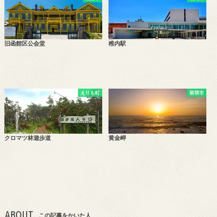
旧函館区公会堂
稚内駅
えりも町
留萌市
クロマツ林遊歩道
黄金岬
ABOUT
この記事をかいた人