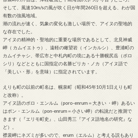
そして、風速10m/sの風が吹く日が年間260日を超える、わが国
有数の強風地域。
潮の流れが速く、気象の変化も激しい場所で、アイヌの聖地的
な存在でした。
アイヌの精神的・聖地的に重要な場所であるとして、北見神威
岬（ カムイエトゥ）、遠軽の瞰望岩（ インカルシ）、豊浦町の
カムイチャシ、帯広市と中札内町の境にある十勝幌尻岳（ポロ
シリ）などとともに国指定の名勝ピリカ・ノカ（アイヌ語で
「美しい・形」を意味）に指定されています。
えりも町の以前の町名は、幌泉町（昭和45年10月1日えりも町
と改称）。
アイヌ語のポロ・エンルム（poro-enrum＝大きい ・岬）あるい
はポン・エンルム（pon-enrum＝小さい岬）の転訛だと推測で
きます（『エリモ町史』、山田秀三『アイヌ語地名の研究』な
ど）。
襟裳岬にネズミが多いので、erum（エルム）と考える説もあり