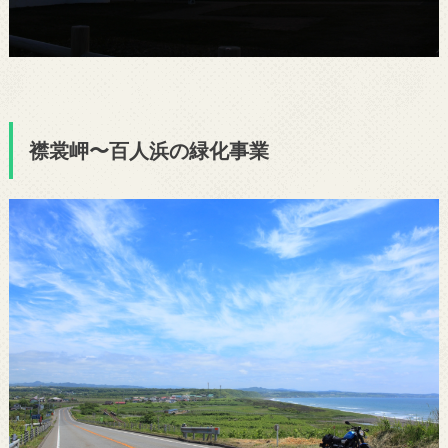
襟裳岬〜百人浜の緑化事業