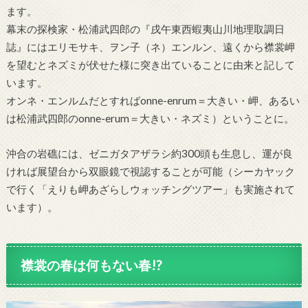
ます。
幕末の探検家・松浦武四郎の『戌午東西蝦夷山川地理取調日
誌』にはエリモサキ、ヲン子（ネ）エンルン、遠くから襟裳岬
を望むとネズミが伏せた様に突き出ていることに由来と記して
います。
オンネ・エンルムだとすればonne-enrum＝大きい・岬、あるい
は松浦武四郎のonne-erum＝大きい・ネズミ）ということに。
沖合の岩礁には、ゼニガタアザラシ約300頭も生息し、運が良
ければ展望台から双眼鏡で視認することが可能（シーカヤック
で行く「えりも岬あざらしウォッチングツアー」も実施されて
います）。
襟裳の春は何もない春!?