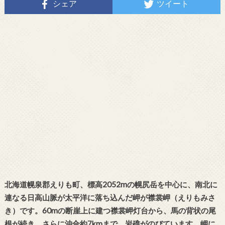
シェア
ツイート
北海道幌泉郡えりも町、標高2052mの幌尻岳を中心に、南北に
連なる日高山脈が太平洋に落ち込んだ岬が襟裳岬（えりもみさ
き）です。60mの断崖上に建つ襟裳岬灯台から、馬の背状の尾
根が続き、さらに沖合約7kmまで、岩礁がのびています。岬に