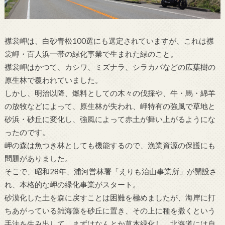
襟裳岬は、白砂青松100選にも選定されていますが、これは襟
裳岬・百人浜一帯の緑化事業で生まれた緑のこと。
襟裳岬はかつて、カシワ、ミズナラ、シラカバなどの広葉樹の
原生林で覆われていました。
しかし、明治以降、燃料としての木々の伐採や、牛・馬・綿羊
の放牧などによって、原生林が失われ、岬特有の強風で草地と
砂浜・砂丘に変化し、強風によって赤土が舞い上がるようにな
ったのです。
岬の森は魚つき林としても機能するので、漁業資源の保護にも
問題がありました。
そこで、昭和28年、浦河営林署「えりも治山事業所」が開設さ
れ、本格的な岬の緑化事業がスタート。
砂漠化した土を森に戻すことは困難を極めましたが、海岸に打
ちあがっている雑海藻を砂丘に置き、その上に種を撒くという
手法を生み出して、まずはなんとか草本緑化し、北海道には自