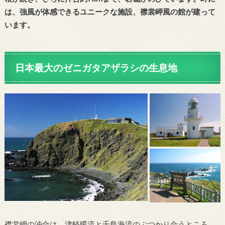
は、強風が体感できるユニークな施設、襟裳岬風の館が建って
います。
日本最大のゼニガタアザラシの生息地
襟裳岬の沖合は、津軽暖流と千島海流のぶつかり合うところ。