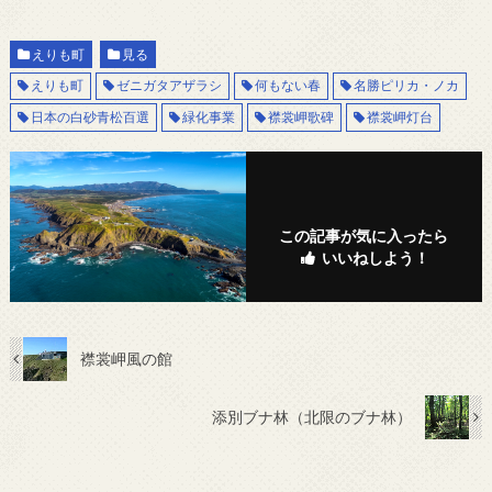
えりも町
見る
えりも町
ゼニガタアザラシ
何もない春
名勝ピリカ・ノカ
日本の白砂青松百選
緑化事業
襟裳岬歌碑
襟裳岬灯台
この記事が気に入ったら
いいねしよう！
襟裳岬風の館
添別ブナ林（北限のブナ林）