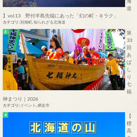
海
道
】vol.13 野付半島先端にあった「幻の町・キラク」
カテゴリ:
別海町
,
知られざる北海道
第
33
回
あ
ば
し
り
七
福
神まつり｜2026
カテゴリ:
イベント
,
網走市
【
標
高