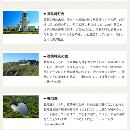
襟裳岬灯台
日高山脈の末端、沖合へと岩礁が続く襟裳岬（えりも岬）の突
端に建つ白亜の灯台。明治22年に初点灯しましたが、第二次
世界大戦の爆撃で倒壊。現在の灯台は、昭和25年に再建され
た2代目で「日本の灯台50選」にも選定されています。4段と
なった海岸段丘
襟裳岬風の館
北海道えりも町、風速10mを越す風が吹く日が、年間300日近
くある、襟裳岬（えりもみさき）。その岬の突端に建つのが、
風をテーマにした襟裳岬風の館です。岬の海食崖を活かし、要
塞のように築かれた施設で、風のないにには強風を体験し、逆
に風が強い日
豊似湖
北海道えりも町。襟裳岬の北側、日高山脈の森のなかにひそむ
北海道屈指の秘湖が豊似湖（とよにこ）。上空から眺めると、
ハート型をしているユニークな形の湖で、エメラルド色の湖水
をたたえています。アイヌの人々には、「カムイトウ」
（kamuy-to＝神