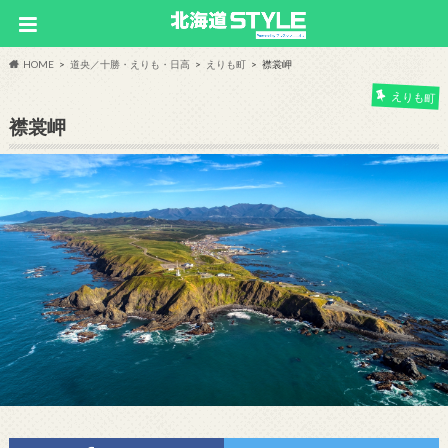
HOME
道央／十勝・えりも・日高
えりも町
襟裳岬
えりも町
襟裳岬