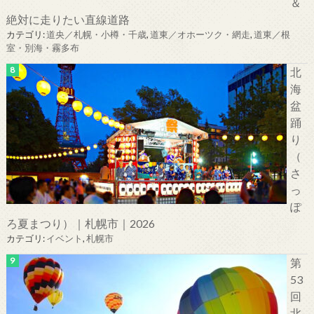
＆
絶対に走りたい直線道路
カテゴリ:
道央／札幌・小樽・千歳
,
道東／オホーツク・網走
,
道東／根
室・別海・霧多布
北
海
盆
踊
り
（
さ
っ
ぽ
ろ夏まつり）｜札幌市｜2026
カテゴリ:
イベント
,
札幌市
第
53
回
北