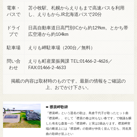
電車・
苫小牧駅、札幌からえりもまで高速バスを利用
バスで
し、えりもからJR北海道バスで20分
ドライ
日高自動車道日高門別ICから約129km。とかち帯
ブで
広空港から約104km
駐車場
えりも岬駐車場（200台／無料）
問い合
えりも町産業振興課 TEL:01466-2-4626／
わせ
FAX:01466-2-4633
掲載の内容は取材時のものです。最新の情報をご確認の
上、おでかけ下さい。
襟裳岬歌碑
『襟裳岬』という題名の歌は、島倉千代子が歌ったヒット曲
『襟裳岬』、そして「襟裳の春は何もない春です」で物議を醸
した有名な森進一の『襟裳岬』と実は2曲あります。襟裳岬突
端の断崖上には『襟裳岬』の歌碑が仲良く並んで立ち、同名異
曲の歌碑が並ぶとい