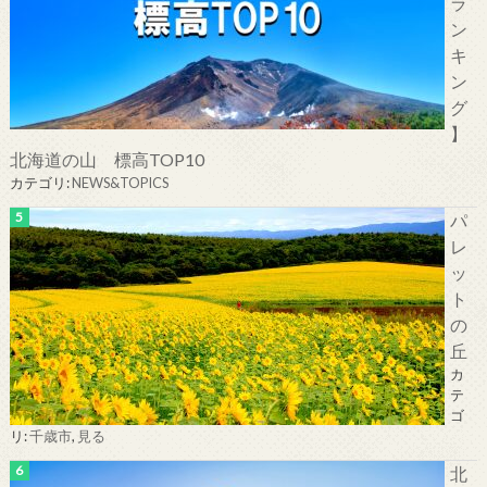
ラ
ン
キ
ン
グ
】
北海道の山 標高TOP10
カテゴリ:
NEWS&TOPICS
パ
レ
ッ
ト
の
丘
カ
テ
ゴ
リ:
千歳市
,
見る
北