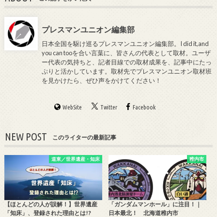
プレスマンユニオン編集部
日本全国を駆け巡るプレスマンユニオン編集部。I did it,and
you can tooを合い言葉に、皆さんの代表として取材。ユーザ
ー代表の気持ちと、記者目線での取材成果を、記事中にたっ
ぷりと活かしています。取材先でプレスマンユニオン取材班
を見かけたら、ぜひ声をかけてください！
WebSite
Twitter
Facebook
NEW POST
このライターの最新記事
道東／世界遺産・知床
稚内市
【ほとんどの人が誤解！】世界遺産
「ガンダムマンホール」に注目！｜
「知床」、登録された理由とは!?
日本最北！ 北海道稚内市