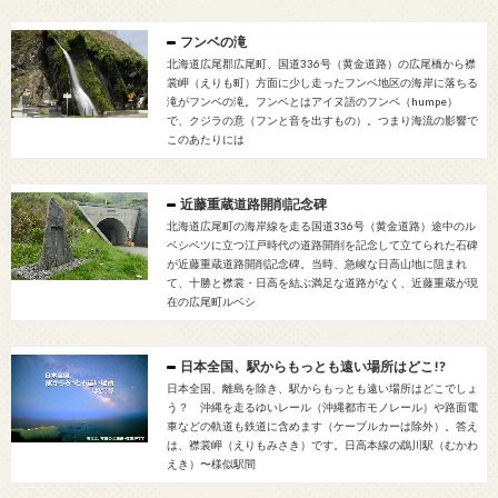
フンベの滝
北海道広尾郡広尾町、国道336号（黄金道路）の広尾橋から襟
裳岬（えりも町）方面に少し走ったフンベ地区の海岸に落ちる
滝がフンベの滝。フンベとはアイヌ語のフンペ（humpe）
で、クジラの意（フンと音を出すもの）。つまり海流の影響で
このあたりには
近藤重蔵道路開削記念碑
北海道広尾町の海岸線を走る国道336号（黄金道路）途中のル
ベシベツに立つ江戸時代の道路開削を記念して立てられた石碑
が近藤重蔵道路開削記念碑。当時、急峻な日高山地に阻まれ
て、十勝と襟裳・日高を結ぶ満足な道路がなく、近藤重蔵が現
在の広尾町ルベシ
日本全国、駅からもっとも遠い場所はどこ!?
日本全国、離島を除き、駅からもっとも遠い場所はどこでしょ
う？ 沖縄を走るゆいレール（沖縄都市モノレール）や路面電
車などの軌道も鉄道に含めます（ケーブルカーは除外）。答え
は、襟裳岬（えりもみさき）です。日高本線の鵡川駅（むかわ
えき）〜様似駅間