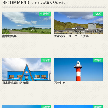
RECOMMEND
こちらの記事も人気です。
中標津町
礼文町
南中競馬場
香深港フェリーターミナル
稚内市
石狩市
日本最北端の店 柏屋
石狩灯台
函館市
稚内市