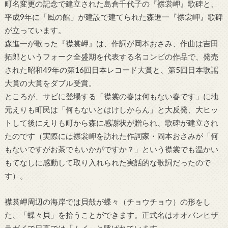
町名変更の記念で建立された島倉千代子の『襟裳岬』歌碑と、
平成9年に「風の館」が建設で建てられた森進一『襟裳岬』歌碑
が立っています。
森進一が歌った『襟裳岬』は、作詞が岡本おさみ、作曲は吉田
拓郎というフォーク全盛期を代表する名コンビの作品で、発売
された昭和49年の第16回日本レコード大賞と、第5回日本歌謡
大賞の大賞をダブル受賞。
ところが、サビに登場する「襟裳の春は何もない春です」に地
元えりも町民は「何もないとはけしからん」と大反発、大ヒッ
トして後にえりも町から森に感謝状が贈られ、歌碑が建立され
たのです（実際には襟裳岬を訪れた作詞家・岡本おさみが「何
もないですがお茶でもいかがですか？」という襟裳でも温かい
もてなしに感動して取り入れられた実話的な歌詞だったので
す）。
襟裳岬周辺の海岸では貝殻が蝶々（チョウチョウ）の形をし
た、「蝶々貝」を拾うことができます。正式名はオオバンヒザ
ラガイで日高では「ムイ」と呼ばれています。