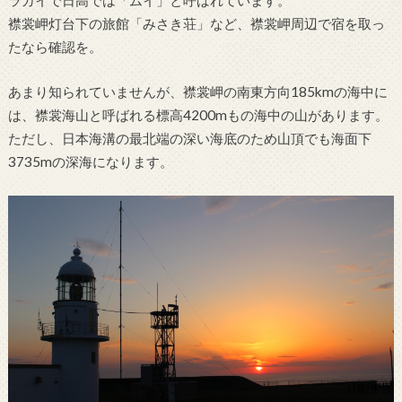
襟裳岬灯台下の旅館「みさき荘」など、襟裳岬周辺で宿を取っ
たなら確認を。
あまり知られていませんが、襟裳岬の南東方向185kmの海中に
は、襟裳海山と呼ばれる標高4200mもの海中の山があります。
ただし、日本海溝の最北端の深い海底のため山頂でも海面下
3735mの深海になります。