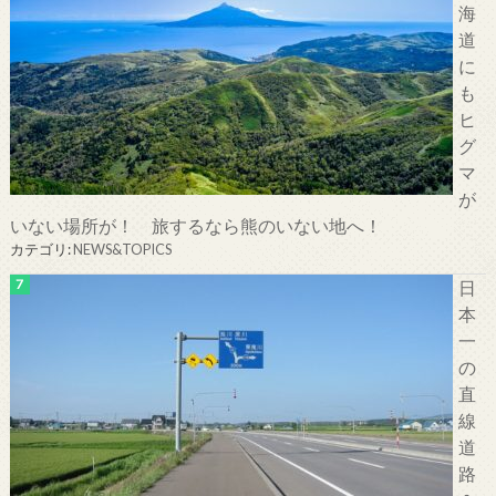
海
道
に
も
ヒ
グ
マ
が
いない場所が！ 旅するなら熊のいない地へ！
カテゴリ:
NEWS&TOPICS
日
本
一
の
直
線
道
路