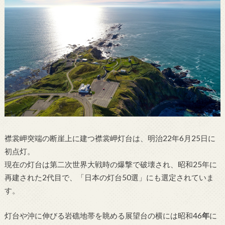
襟裳岬突端の断崖上に建つ襟裳岬灯台は、明治22年6月25日に
初点灯。
現在の灯台は第二次世界大戦時の爆撃で破壊され、昭和25年に
再建された2代目で、「日本の灯台50選」にも選定されていま
す。
灯台や沖に伸びる岩礁地帯を眺める展望台の横には昭和46
年
に