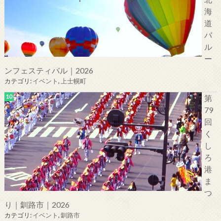
海
道
バ
ル
ー
ンフェスティバル｜2026
カテゴリ:
イベント
,
上士幌町
第
79
回
く
し
ろ
港
ま
つ
り｜釧路市｜2026
カテゴリ:
イベント
,
釧路市