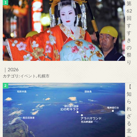
第
62
回
す
す
き
の
祭
り
｜2026
カテゴリ:
イベント
,
札幌市
【
知
ら
れ
ざ
る
北