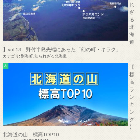
れ
ざ
る
北
海
道
】vol.13 野付半島先端にあった「幻の町・キラク」
カテゴリ:
別海町
,
知られざる北海道
【
標
高
ラ
ン
キ
ン
グ
】
北海道の山 標高TOP10