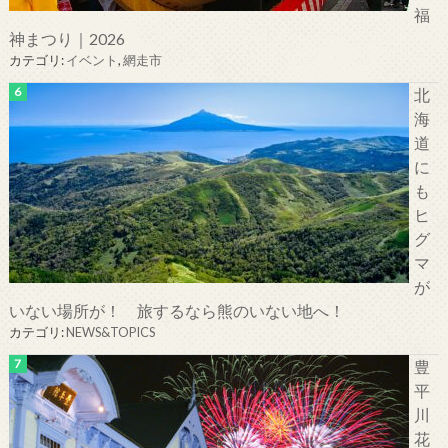
福
神まつり｜2026
カテゴリ:
イベント
,
網走市
北
海
道
に
も
ヒ
グ
マ
が
いない場所が！ 旅するなら熊のいない地へ！
カテゴリ:
NEWS&TOPICS
豊
平
川
花