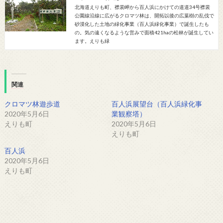
北海道えりも町、襟裳岬から百人浜にかけての道道34号襟裳
公園線沿線に広がるクロマツ林は、開拓以後の広葉樹の乱伐で
砂漠化した土地の緑化事業（百人浜緑化事業）で誕生したも
の。気の遠くなるような営みで面積421haの松林が誕生してい
ます。えりも緑
関連
クロマツ林遊歩道
百人浜展望台（百人浜緑化事
2020年5月6日
業観察塔）
えりも町
2020年5月6日
えりも町
百人浜
2020年5月6日
えりも町