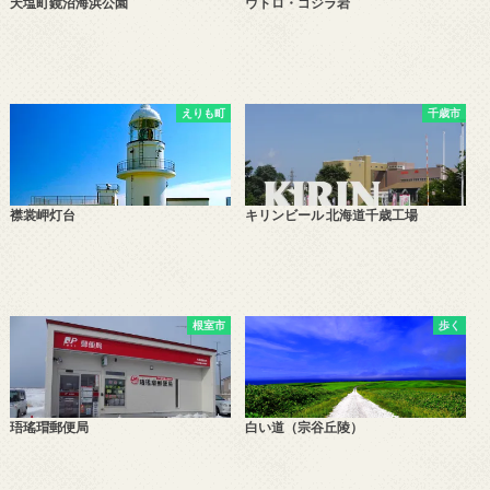
天塩町鏡沼海浜公園
ウトロ・ゴジラ岩
えりも町
千歳市
襟裳岬灯台
キリンビール 北海道千歳工場
根室市
歩く
珸瑤瑁郵便局
白い道（宗谷丘陵）