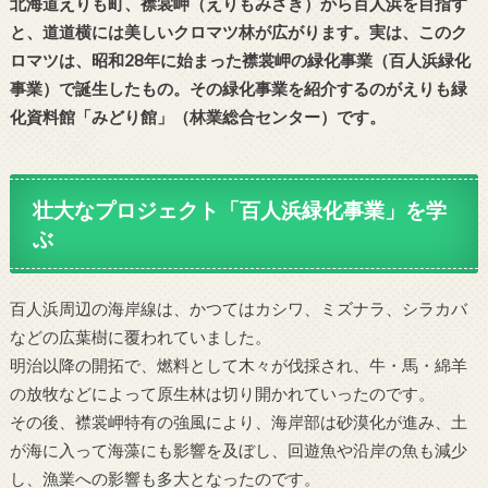
北海道えりも町、襟裳岬（えりもみさき）から百人浜を目指す
と、道道横には美しいクロマツ林が広がります。実は、このク
ロマツは、昭和28年に始まった襟裳岬の緑化事業（百人浜緑化
事業）で誕生したもの。その緑化事業を紹介するのがえりも緑
化資料館「みどり館」（林業総合センター）です。
壮大なプロジェクト「百人浜緑化事業」を学
ぶ
百人浜周辺の海岸線は、かつてはカシワ、ミズナラ、シラカバ
などの広葉樹に覆われていました。
明治以降の開拓で、燃料として木々が伐採され、牛・馬・綿羊
の放牧などによって原生林は切り開かれていったのです。
その後、襟裳岬特有の強風により、海岸部は砂漠化が進み、土
が海に入って海藻にも影響を及ぼし、回遊魚や沿岸の魚も減少
し、漁業への影響も多大となったのです。