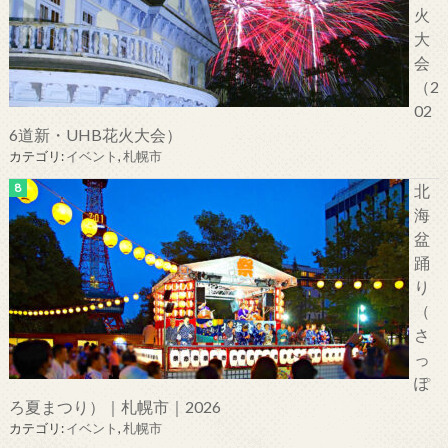
火
大
会
（2
02
6道新・UHB花火大会）
カテゴリ:
イベント
,
札幌市
北
海
盆
踊
り
（
さ
っ
ぽ
ろ夏まつり）｜札幌市｜2026
カテゴリ:
イベント
,
札幌市