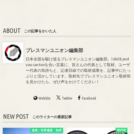
ABOUT
この記事をかいた人
プレスマンユニオン編集部
日本全国を駆け巡るプレスマンユニオン編集部。I did it,and
you can tooを合い言葉に、皆さんの代表として取材。ユーザ
ー代表の気持ちと、記者目線での取材成果を、記事中にたっ
ぷりと活かしています。取材先でプレスマンユニオン取材班
を見かけたら、ぜひ声をかけてください！
WebSite
Twitter
Facebook
NEW POST
このライターの最新記事
道東／世界遺産・知床
稚内市