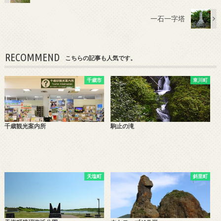
一石一字塔
RECOMMEND
こちらの記事も人気です。
千歳市
東川町
千歳観光案内所
駒止の滝
天塩町
斜里町