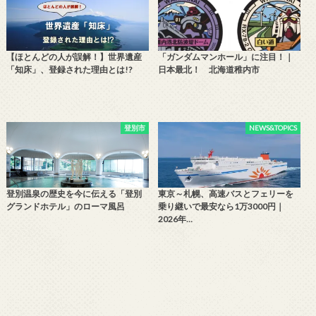
【ほとんどの人が誤解！】世界遺産
「ガンダムマンホール」に注目！｜
「知床」、登録された理由とは!?
日本最北！ 北海道稚内市
登別市
NEWS&TOPICS
登別温泉の歴史を今に伝える「登別
東京～札幌、高速バスとフェリーを
グランドホテル」のローマ風呂
乗り継いで最安なら1万3000円｜
2026年…