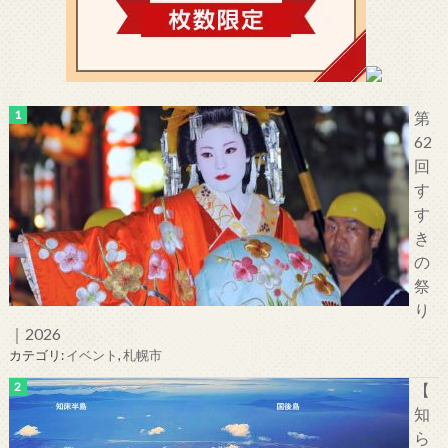
第
62
回
す
す
き
の
祭
り
｜2026
カテゴリ:
イベント
,
札幌市
【
知
ら