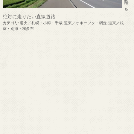
路
＆
絶対に走りたい直線道路
カテゴリ:
道央／札幌・小樽・千歳
,
道東／オホーツク・網走
,
道東／根
室・別海・霧多布