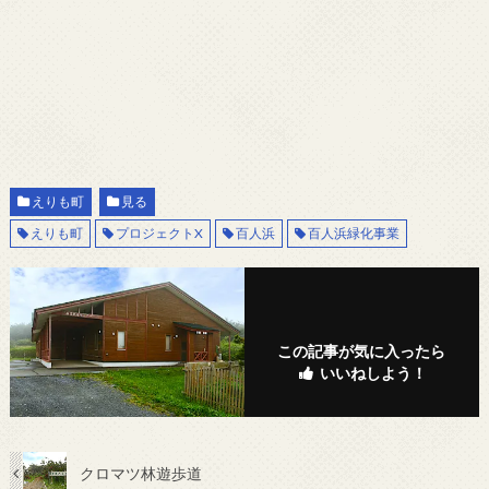
えりも町
見る
えりも町
プロジェクトX
百人浜
百人浜緑化事業
この記事が気に入ったら
いいねしよう！
クロマツ林遊歩道