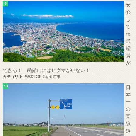
安
心
し
て
夜
景
鑑
賞
が
できる！ 函館山にはヒグマがいない！
カテゴリ:
NEWS&TOPICS
,
函館市
日
本
一
の
直
線
道