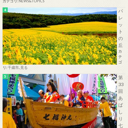
カテゴリ:
NEWS&TOPICS
パ
レ
ッ
ト
の
丘
カ
テ
ゴ
リ:
千歳市
,
見る
第
33
回
あ
ば
し
り
七