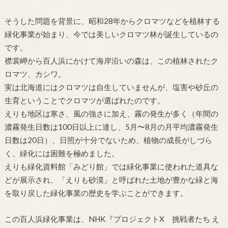
そうした問題を背景に、昭和28年からクロマツなどを植林する
緑化事業が始まり、今では美しいクロマツ林が誕生しているの
です。
襟裳岬から百人浜にかけて海岸沿いの森は、この植林されたク
ロマツ、カシワ。
実は北海道にはクロマツは自生していませんが、塩害や砂丘の
生育ということでクロマツが選ばれたのです。
えりも地区は寒さ、風の強さに加え、霧の発生が多く（年間の
濃霧発生日数は100日以上に達し、5月〜8月の月平均濃霧発生
日数は20日）、日照が十分でないため、植物の成長がしづら
く、緑化には困難を極めました。
えりも緑化資料館「みどり館」では緑化事業に使われた道具な
どが展示され、「えりも砂漠」と呼ばれた土地が豊かな緑と海
を取り戻した緑化事業の歴史を学ぶことができます。
この百人浜緑化事業は、NHK『プロジェクトX 挑戦者たち え