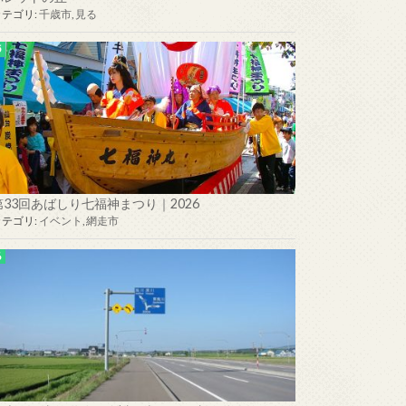
カテゴリ:
千歳市
,
見る
第33回あばしり七福神まつり｜2026
カテゴリ:
イベント
,
網走市