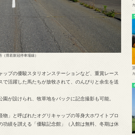
9号（滑若新冠停車場線）
ャップの優駿スタリオンステーションなど、重賞レース
スで活躍した馬たちが放牧されて、のんびりと余生を送
公園が設けられ、牧草地をバックに記念撮影も可能。
怪物」と呼ばれたオグリキャップの等身大ホワイトブロ
の功績を讃える「優駿記念館」（入館は無料、冬期は休