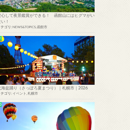
安心して夜景鑑賞ができる！ 函館山にはヒグマがい
ない！
カテゴリ:
NEWS&TOPICS
,
函館市
北海盆踊り（さっぽろ夏まつり）｜札幌市｜2026
カテゴリ:
イベント
,
札幌市