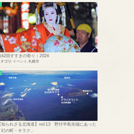
第62回すすきの祭り｜2026
カテゴリ:
イベント
,
札幌市
【知られざる北海道】vol.13 野付半島先端にあった
「幻の町・キラク」