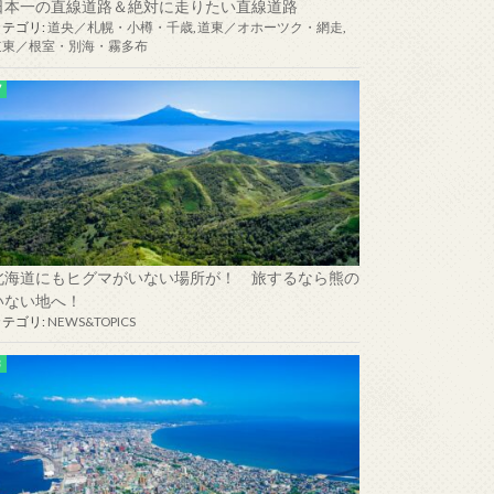
日本一の直線道路＆絶対に走りたい直線道路
カテゴリ:
道央／札幌・小樽・千歳
,
道東／オホーツク・網走
,
道東／根室・別海・霧多布
北海道にもヒグマがいない場所が！ 旅するなら熊の
いない地へ！
カテゴリ:
NEWS&TOPICS