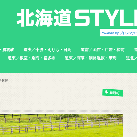
・層雲峡
道央／十勝・えりも・日高
道南／函館・江差・松前
道東／根室・別海・霧多布
道東／阿寒・釧路湿原・摩周
道北
帯広市
えりも町
新ひだか町
足寄町
函館市
北斗市
七飯町
松前町
江差町
上ノ国町
根室市
中標津町
標津町
別海町
厚岸町
浜中町
釧路市
弟子屈町
標茶町
稚内
猿払
浜頓
中頓
枝幸
羽幌
苫前
ド銀座
新冠町