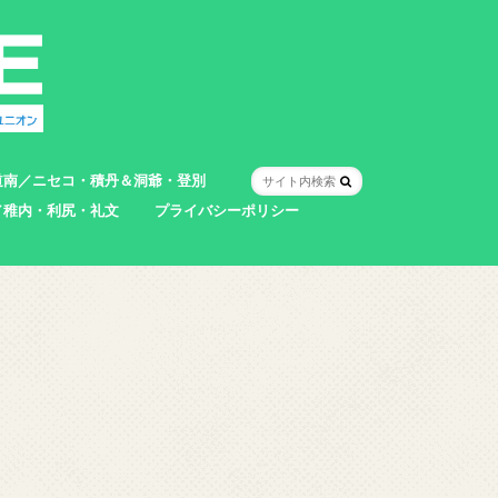
道南／ニセコ・積丹＆洞爺・登別
／稚内・利尻・礼文
プライバシーポリシー
室蘭市
登別市
洞爺湖町
真狩村
共和町
壮瞥町
積丹町
神恵内村
市
村
別町
別町
町
町
町