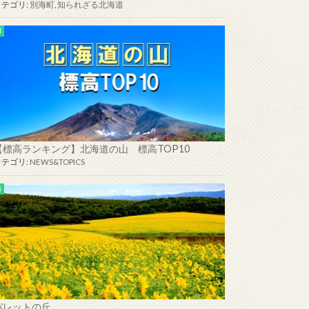
カテゴリ:
別海町
,
知られざる北海道
【標高ランキング】北海道の山 標高TOP10
カテゴリ:
NEWS&TOPICS
パレットの丘