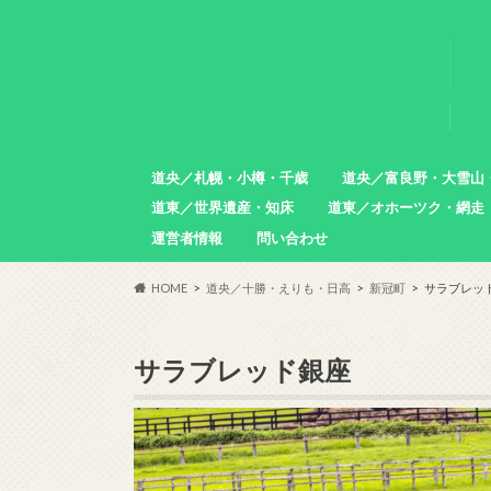
道央／札幌・小樽・千歳
道央／富良野・大雪山
道東／世界遺産・知床
道東／オホーツク・網走
札幌市
小樽市
石狩市
北広島市
恵庭市
千歳市
苫小牧市
中富良野町
東川町
沼田町
幌加内町
増毛町
運営者情報
問い合わせ
羅臼町
斜里町
網走市
雄武町
小清水町
津別町
清里町
HOME
道央／十勝・えりも・日高
新冠町
サラブレッ
サラブレッド銀座