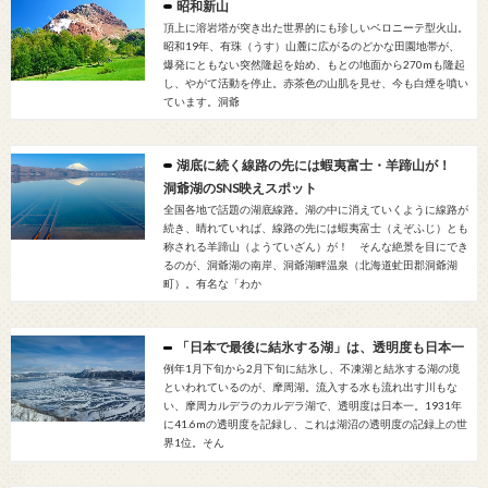
昭和新山
頂上に溶岩塔が突き出た世界的にも珍しいベロニーテ型火山。
昭和19年、有珠（うす）山麓に広がるのどかな田園地帯が、
爆発にともない突然隆起を始め、もとの地面から270mも隆起
し、やがて活動を停止。赤茶色の山肌を見せ、今も白煙を噴い
ています。洞爺
湖底に続く線路の先には蝦夷富士・羊蹄山が！
洞爺湖のSNS映えスポット
全国各地で話題の湖底線路。湖の中に消えていくように線路が
続き、晴れていれば、線路の先には蝦夷富士（えぞふじ）とも
称される羊蹄山（ようていざん）が！ そんな絶景を目にでき
るのが、洞爺湖の南岸、洞爺湖畔温泉（北海道虻田郡洞爺湖
町）。有名な「わか
「日本で最後に結氷する湖」は、透明度も日本一
例年1月下旬から2月下旬に結氷し、不凍湖と結氷する湖の境
といわれているのが、摩周湖。流入する水も流れ出す川もな
い、摩周カルデラのカルデラ湖で、透明度は日本一。1931年
に41.6mの透明度を記録し、これは湖沼の透明度の記録上の世
界1位。そん