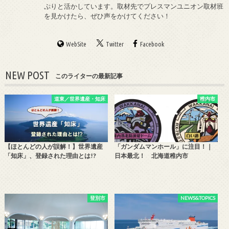
ぷりと活かしています。取材先でプレスマンユニオン取材班
を見かけたら、ぜひ声をかけてください！
WebSite
Twitter
Facebook
NEW POST
このライターの最新記事
道東／世界遺産・知床
稚内市
【ほとんどの人が誤解！】世界遺産
「ガンダムマンホール」に注目！｜
「知床」、登録された理由とは!?
日本最北！ 北海道稚内市
登別市
NEWS&TOPICS