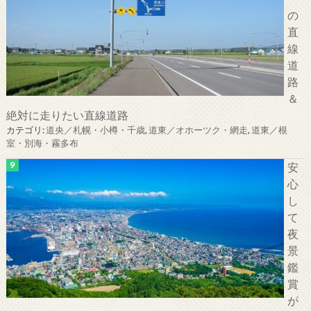
の
直
線
道
路
＆
絶対に走りたい直線道路
カテゴリ:
道央／札幌・小樽・千歳
,
道東／オホーツク・網走
,
道東／根
室・別海・霧多布
安
心
し
て
夜
景
鑑
賞
が