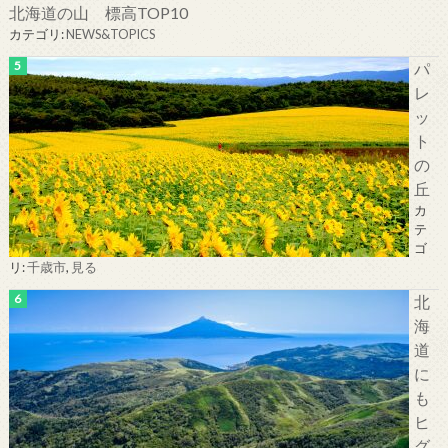
北海道の山 標高TOP10
カテゴリ:
NEWS&TOPICS
パ
レ
ッ
ト
の
丘
カ
テ
ゴ
リ:
千歳市
,
見る
北
海
道
に
も
ヒ
グ