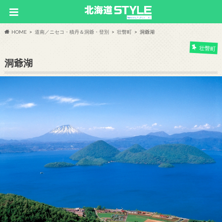
HOME
道南／ニセコ・積丹＆洞爺・登別
壮瞥町
洞爺湖
壮瞥町
洞爺湖