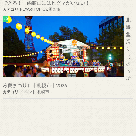
できる！ 函館山にはヒグマがいない！
カテゴリ:
NEWS&TOPICS
,
函館市
北
海
盆
踊
り
（
さ
っ
ぽ
ろ夏まつり）｜札幌市｜2026
カテゴリ:
イベント
,
札幌市