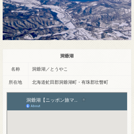
洞爺湖
名称
洞爺湖／とうやこ
所在地
北海道虻田郡洞爺湖町・有珠郡壮瞥町