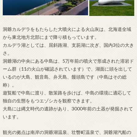
洞爺カルデラをもたらした大噴火による火山灰は、北海道全域
から東北地方北部にまで降り積もっています。
カルデラ湖としては、屈斜路湖、支笏湖に次ぎ、国内3位の大き
さ。
洞爺湖の中央にある中島は、5万年前の噴火で形成された溶岩ド
ーム群（11の火山が確認されています）で、湖面に頭を出して
いるのが大島、観音島、弁天島、饅頭島です（中島はその総
称）。
遊覧船で中島に渡り、散策路を歩けば、中島の環境に適応して
独自の生態をもつエゾシカを観察できます。
大島には縄文時代の遺跡があり、3000年前の土器が発掘されて
います。
観光の拠点は南岸の洞爺湖温泉、壮瞥町温泉で、洞爺湖汽船の