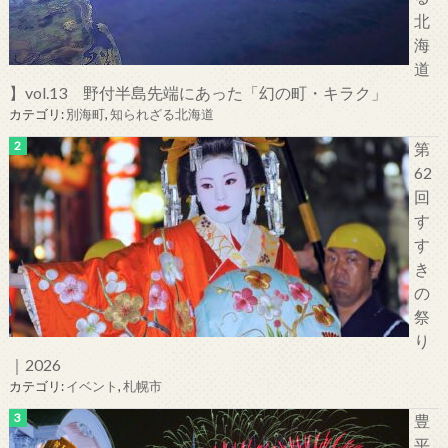
北
海
道
】vol.13 野付半島先端にあった「幻の町・キラク」
カテゴリ:
別海町
,
知られざる北海道
第
62
回
す
す
き
の
祭
り
｜2026
カテゴリ:
イベント
,
札幌市
豊
平