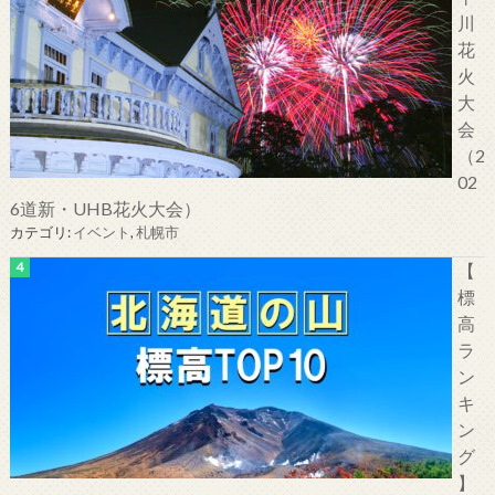
川
花
火
大
会
（2
02
6道新・UHB花火大会）
カテゴリ:
イベント
,
札幌市
【
標
高
ラ
ン
キ
ン
グ
】