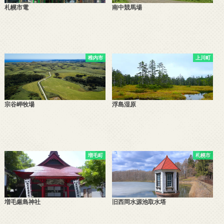
札幌市電
南中競馬場
稚内市
上川町
宗谷岬牧場
浮島湿原
増毛町
札幌市
増毛厳島神社
旧西岡水源池取水塔