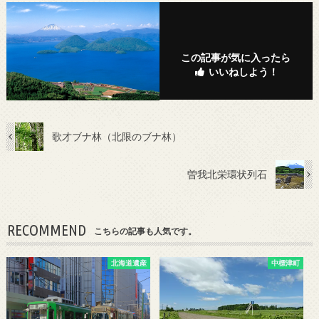
この記事が気に入ったら
いいねしよう！
歌才ブナ林（北限のブナ林）
曽我北栄環状列石
RECOMMEND
こちらの記事も人気です。
北海道遺産
中標津町