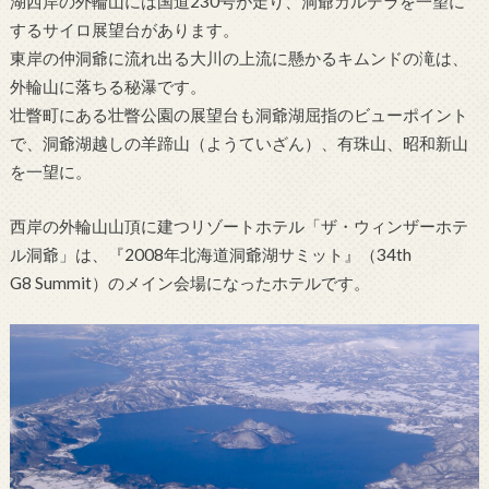
湖西岸の外輪山には国道230号が走り、洞爺カルデラを一望に
するサイロ展望台があります。
東岸の仲洞爺に流れ出る大川の上流に懸かるキムンドの滝は、
外輪山に落ちる秘瀑です。
壮瞥町にある壮瞥公園の展望台も洞爺湖屈指のビューポイント
で、洞爺湖越しの羊蹄山（ようていざん）、有珠山、昭和新山
を一望に。
西岸の外輪山山頂に建つリゾートホテル「ザ・ウィンザーホテ
ル洞爺」は、『2008年北海道洞爺湖サミット』（34th
G8 Summit）のメイン会場になったホテルです。