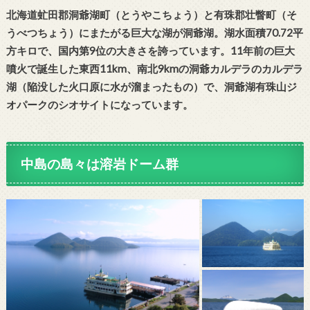
北海道虻田郡洞爺湖町（とうやこちょう）と有珠郡壮瞥町（そ
うべつちょう）にまたがる巨大な湖が洞爺湖。湖水面積70.72平
方キロで、国内第9位の大きさを誇っています。11年前の巨大
噴火で誕生した東西11km、南北9kmの洞爺カルデラのカルデラ
湖（陥没した火口原に水が溜まったもの）で、洞爺湖有珠山ジ
オパークのシオサイトになっています。
中島の島々は溶岩ドーム群