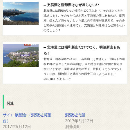
支笏湖と洞爺湖はなぜ凍らない!?
北海道には面積が1haの湖沼が100以上あり、そのほとんどが
凍結します。そのなかで結氷湖と不凍湖の間にあるのが、摩周
湖。ほとんど凍らないという最北の不凍湖が支笏湖で、その少
し南側の洞爺湖も不凍湖です。支笏湖と洞爺湖はなぜ凍らない
のでしょう？
北海道には昭和新山だけでなく、明治新山もあ
る！
北海道・洞爺湖畔の活火山、有珠山（うすざん）。戦時下の昭
和19年に誕生した昭和新山は、国の特別天然記念物に指定さ
れていますが、洞爺湖温泉街の近く、壮瞥町（そうべつちょ
う）には、明治新山と通称され四十三山（よそみやま／
251.4m）があること
関連
サイロ展望台（洞爺湖展望
洞爺湖汽船
台）
2017年5月12日
2017年5月12日
洞爺湖町