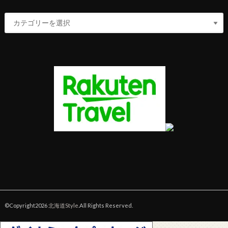
©Copyright2026
北海道Style
.All Rights Reserved.