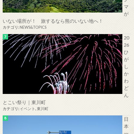
マ
が
いない場所が！ 旅するなら熊のいない地へ！
カテゴリ:
NEWS&TOPICS
20
26
ひ
が
し
か
わ
ど
ん
とこい祭り｜東川町
カテゴリ:
イベント
,
東川町
日
本
一