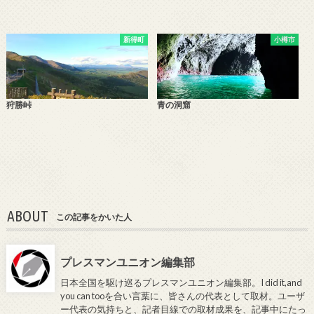
新得町
小樽市
狩勝峠
青の洞窟
ABOUT
この記事をかいた人
プレスマンユニオン編集部
日本全国を駆け巡るプレスマンユニオン編集部。I did it,and
you can tooを合い言葉に、皆さんの代表として取材。ユーザ
ー代表の気持ちと、記者目線での取材成果を、記事中にたっ