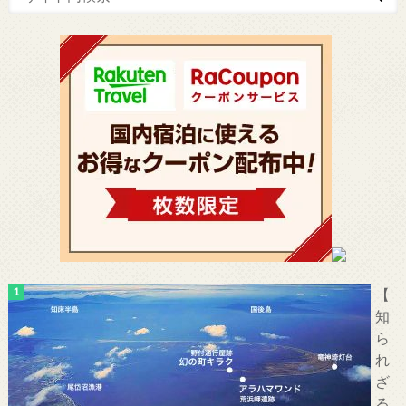
【
知
ら
れ
ざ
る