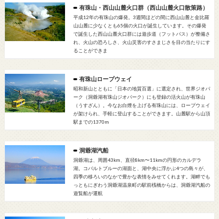
有珠山・西山山麓火口群（西山山麓火口散策路）
平成12年の有珠山の爆発。3週間ほどの間に西山山麓と金比羅
山山麓に少なくとも65個の火口が誕生しています。その爆発
で誕生した西山山麓火口群には遊歩道（フットパス）が整備さ
れ、火山の恐ろしさ、火山災害のすさまじさを目の当たりにす
ることができま
有珠山ロープウェイ
昭和新山とともに「日本の地質百選」に選定され、世界ジオパ
ーク（洞爺湖有珠山ジオパーク）にも登録の活火山が有珠山
（うすざん）。今なお白煙を上げる有珠山には、ロープウェイ
が架けられ、手軽に登山することができます。山麓駅から山頂
駅までの1370m
洞爺湖汽船
洞爺湖は、周囲43km、直径8km〜11kmの円形のカルデラ
湖。コバルトブルーの湖面と、湖中央に浮かぶ4つの島々が、
四季の移ろいのなかで豊かな表情をみせてくれます。湖畔でも
っともにぎわう洞爺湖温泉町の駅前桟橋からは、洞爺湖汽船の
遊覧船が運航