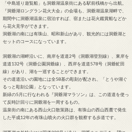
「中島巡り遊覧船」も洞爺湖温泉街にある駅前桟橋から出航。
『洞爺湖ロングラン花火大会』の会場も、洞爺湖温泉湖畔で、
期間中に洞爺湖温泉に宿泊すれば、宿または花火鑑賞船などか
ら花火見学ができます。
洞爺湖の南には有珠山、昭和新山があり、観光的には洞爺湖と
セットのコースになっています。
洞爺湖の湖畔沿いに、南岸を道道2号（洞爺湖登別線）、東岸を
道道132号（洞爺公園洞爺線）、西岸を道道578号（洞爺虻田
線）があり、湖を一巡することができます。
その道道沿いの園地には全58基の彫刻が配され、「とうや湖ぐ
るっと彫刻公園」となっています。
新緑の5月に行なわれる『洞爺湖マラソン』は、この道道を使っ
て反時計回りに洞爺湖を一周するもの。
温泉街の南にある西山火口散策路は、有珠山の西山西麓で発生
した平成12年の有珠山噴火の火口群を観察する歩道です。