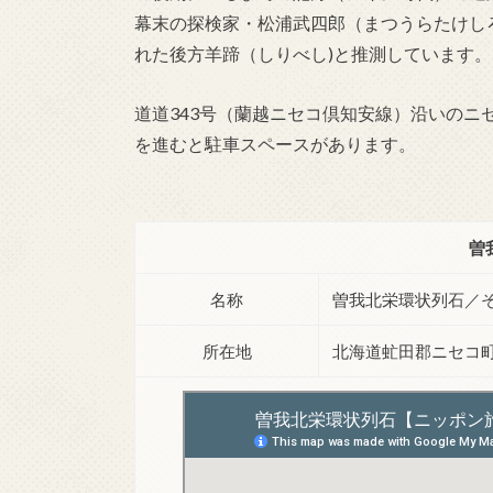
幕末の探検家・松浦武四郎（まつうらたけし
れた後方羊蹄（しりべし)と推測しています。
道道343号（蘭越ニセコ倶知安線）沿いの
を進むと駐車スペースがあります。
曽
名称
曽我北栄環状列石／
所在地
北海道虻田郡ニセコ町曽