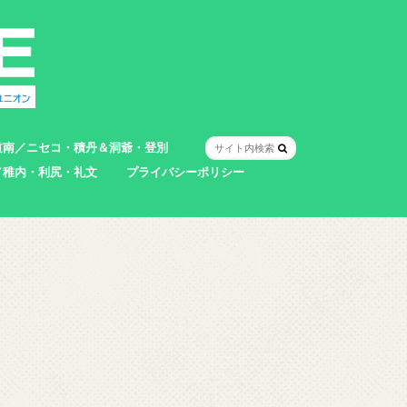
道南／ニセコ・積丹＆洞爺・登別
／稚内・利尻・礼文
プライバシーポリシー
室蘭市
登別市
洞爺湖町
真狩村
共和町
壮瞥町
積丹町
神恵内村
市
村
別町
別町
町
町
町