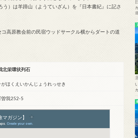
ろう）は羊蹄山（ようていざん）を『日本書紀』に記さ
ニセコ高原教会前の民宿ウッドサークル横からダートの道
我北栄環状列石
そがほくえいかんじょうれっせき
我252-5