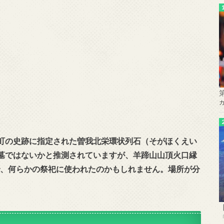
町の史跡に指定された曽我北栄環状列石（そがほくえい
墓ではないかと推測されていますが、羊蹄山山頂火口縁
ので、何らかの祭祀に使われたのかもしれません。場所が分