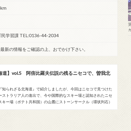
km
課 TEL:0136-44-2034
。最新の情報をご確認の上、おでかけ下さい。
道】vol.5 阿倍比羅夫伝説の残るニセコで、曽我北
『知られざる北海道』で紹介しましたが、今回はニセコで見つけた
ーストラリア人の進出で、今や国際的なスキー場と認知されたニセ
スキー場（ポテト共和国）の山麓にストーンサークル（環状列石）