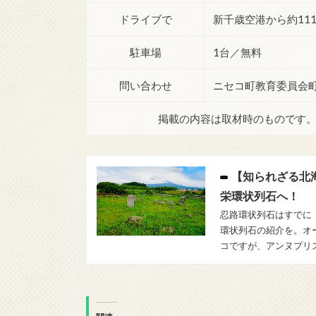
ドライブで
新千歳空港から約111
駐車場
1台／無料
問い合わせ
ニセコ町教育委員会町民学習
掲載の内容は取材時のものです
【知られざる北海
栄環状列石へ！
忍路環状列石はすでに
環状列石の紹介を。オ
コですが、アンヌプリ