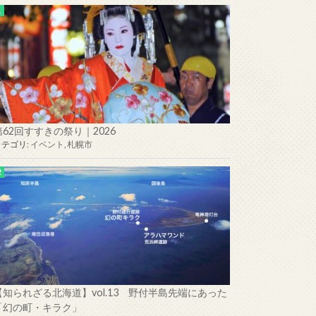
第62回すすきの祭り｜2026
カテゴリ:
イベント
,
札幌市
【知られざる北海道】vol.13 野付半島先端にあった
「幻の町・キラク」