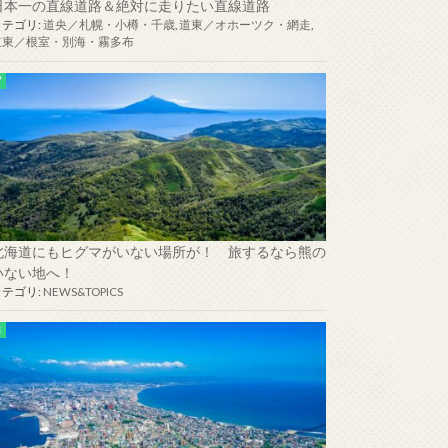
日本一の直線道路＆絶対に走りたい直線道路
カテゴリ:
道央／札幌・小樽・千歳
,
道東／オホーツク・網走
,
道東／根室・別海・霧多布
北海道にもヒグマがいない場所が！ 旅するなら熊の
いない地へ！
カテゴリ:
NEWS&TOPICS