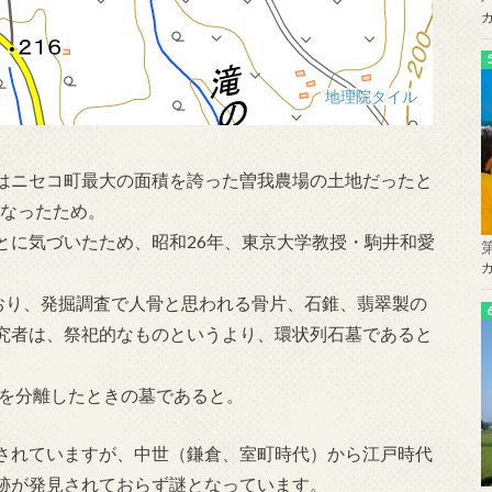
はニセコ町最大の面積を誇った曽我農場の土地だったと
くなったため。
とに気づいたため、昭和26年、東京大学教授・駒井和愛
ており、発掘調査で人骨と思われる骨片、石錐、翡翠製の
究者は、祭祀的なものというより、環状列石墓であると
墓を分離したときの墓であると。
されていますが、中世（鎌倉、室町時代）から江戸時代
跡が発見されておらず謎となっています。