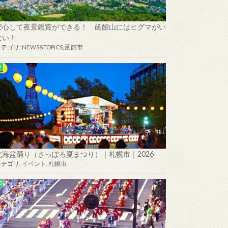
安心して夜景鑑賞ができる！ 函館山にはヒグマがい
ない！
カテゴリ:
NEWS&TOPICS
,
函館市
北海盆踊り（さっぽろ夏まつり）｜札幌市｜2026
カテゴリ:
イベント
,
札幌市