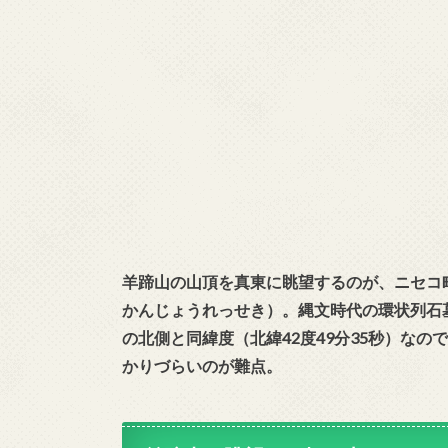
羊蹄山の山頂を真東に眺望するのが、ニセコ
かんじょうれっせき）。縄文時代の環状列石
の北側と同緯度（北緯42度49分35秒）な
かりづらいのが難点。