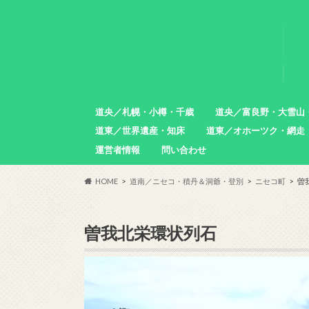
道央／札幌・小樽・千歳
道央／富良野・大雪山
道東／世界遺産・知床
道東／オホーツク・網走
札幌市
小樽市
石狩市
北広島市
恵庭市
千歳市
苫小牧市
中富良野町
東川町
沼田町
幌加内町
増毛町
運営者情報
問い合わせ
羅臼町
斜里町
網走市
雄武町
小清水町
津別町
清里町
HOME
道南／ニセコ・積丹＆洞爺・登別
ニセコ町
曽
曽我北栄環状列石