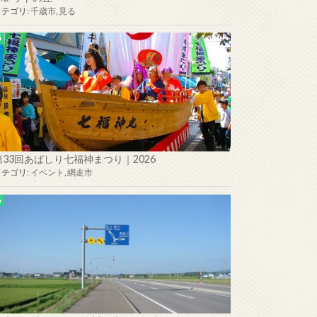
カテゴリ:
千歳市
,
見る
第33回あばしり七福神まつり｜2026
カテゴリ:
イベント
,
網走市