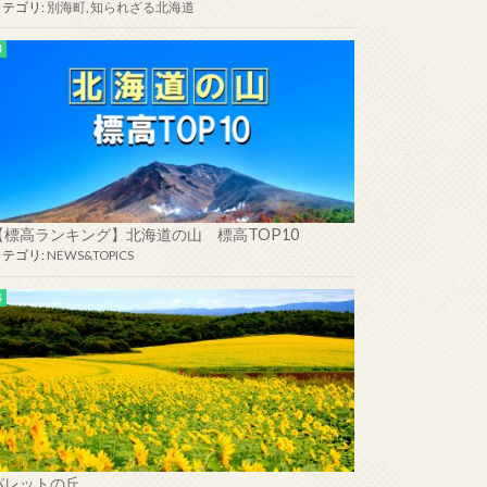
カテゴリ:
別海町
,
知られざる北海道
【標高ランキング】北海道の山 標高TOP10
カテゴリ:
NEWS&TOPICS
パレットの丘