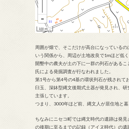
周囲が畑で、そこだけが高台になっているの
いう関係から、周辺が土地改良で1mほど低
開墾中の農夫が土の下に一群の列石があるこ
氏による発掘調査が行なわれました。
第1号から第4号の4基の環状列石が残され
臼玉、深鉢型縄文後期式土器が発見され、研
主張しています。
つまり、3000年ほど前、縄文人が居住地と
ちなみにニセコ町では縄文時代の遺跡は発見
の後期に至るまでの記録（アイヌ時代）の遺