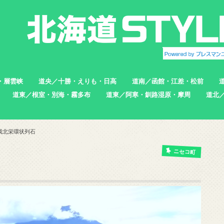
・層雲峡
道央／十勝・えりも・日高
道南／函館・江差・松前
道東／根室・別海・霧多布
道東／阿寒・釧路湿原・摩周
道北
帯広市
えりも町
新ひだか町
足寄町
函館市
北斗市
七飯町
松前町
江差町
上ノ国町
根室市
中標津町
標津町
別海町
厚岸町
浜中町
釧路市
弟子屈町
標茶町
稚内
猿払
浜頓
中頓
枝幸
羽幌
苫前
我北栄環状列石
ニセコ町