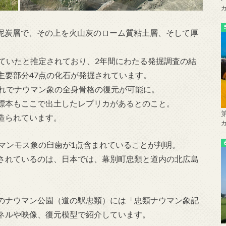
の泥炭層で、その上を火山灰のローム質粘土層、そして厚
きていたと推定されており、2年間にわたる発掘調査の結
主要部分47点の化石が発掘されています。
これでナウマン象の全身骨格の復元が可能に。
標本もここで出土したレプリカがあるとのこと。
造られています。
マンモス象の臼歯が1点含まれていることが判明。
されているのは、日本では、幕別町忠類と道内の北広島
）のナウマン公園（道の駅忠類）には「忠類ナウマン象記
ネルや映像、復元模型で紹介しています。