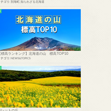
カテゴリ:
別海町
,
知られざる北海道
【標高ランキング】北海道の山 標高TOP10
カテゴリ:
NEWS&TOPICS
パレットの丘