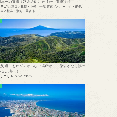
日本一の直線道路＆絶対に走りたい直線道路
カテゴリ:
道央／札幌・小樽・千歳
,
道東／オホーツク・網走
,
道東／根室・別海・霧多布
北海道にもヒグマがいない場所が！ 旅するなら熊の
いない地へ！
カテゴリ:
NEWS&TOPICS