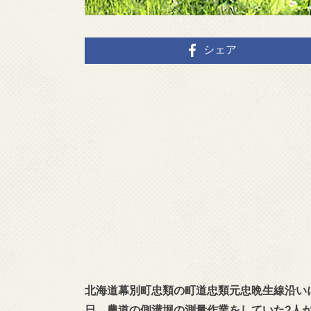
シェア
北海道幕別町忠類の町道忠類元忠晩生線沿いに
日、農道の側溝堀の測量作業をしていた2人