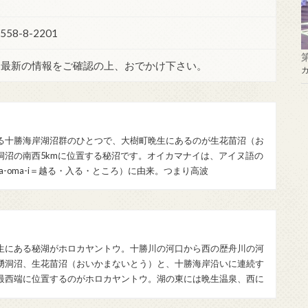
58-8-2201
。最新の情報をご確認の上、おでかけ下さい。
る十勝海岸湖沼群のひとつで、大樹町晩生にあるのが生花苗沼（お
洞沼の南西5kmに位置する秘沼です。オイカマナイは、アイヌ語の
a-oma-i＝越る・入る・ところ）に由来。つまり高波
生にある秘湖がホロカヤントウ。十勝川の河口から西の歴舟川の河
湧洞沼、生花苗沼（おいかまないとう）と、十勝海岸沿いに連続す
最西端に位置するのがホロカヤントウ。湖の東には晩生温泉、西に