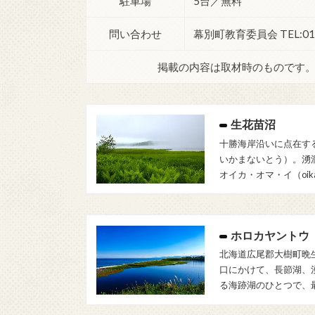
駐車場
5台／無料
問い合わせ
幕別町教育委員会 TEL:015
掲載の内容は取材時のものです
生花苗沼
十勝海岸沿いに点在す
いかまないとう）。湧
オイカ・オマ・イ（oik
ホロカヤントウ
北海道広尾郡大樹町晩
口にかけて、長節湖、
る海跡湖のひとつで、