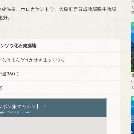
、晩成温泉、ホロカヤントウ、大樹町営育成牧場晩生牧場
絶好。
マンゾウ化石発掘地
／なうまんぞうかせきはっくつち
360-1