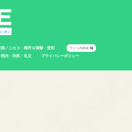
道南／ニセコ・積丹＆洞爺・登別
／稚内・利尻・礼文
プライバシーポリシー
室蘭市
登別市
洞爺湖町
真狩村
共和町
壮瞥町
積丹町
神恵内村
市
村
別町
別町
町
町
町