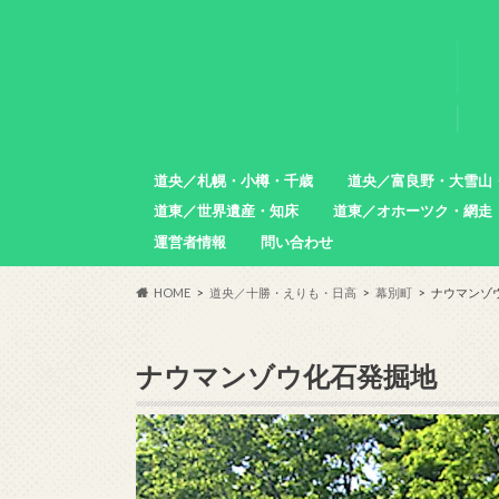
道央／札幌・小樽・千歳
道央／富良野・大雪山
道東／世界遺産・知床
道東／オホーツク・網走
札幌市
小樽市
石狩市
北広島市
恵庭市
千歳市
苫小牧市
中富良野町
東川町
沼田町
幌加内町
増毛町
運営者情報
問い合わせ
羅臼町
斜里町
網走市
雄武町
小清水町
津別町
清里町
HOME
道央／十勝・えりも・日高
幕別町
ナウマンゾ
ナウマンゾウ化石発掘地