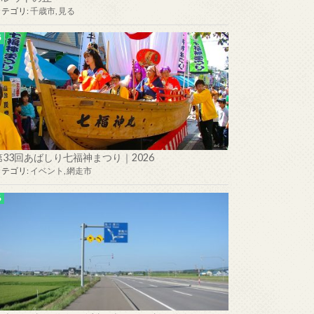
カテゴリ:
千歳市
,
見る
第33回あばしり七福神まつり｜2026
カテゴリ:
イベント
,
網走市