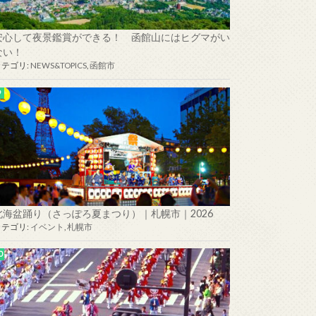
安心して夜景鑑賞ができる！ 函館山にはヒグマがい
ない！
カテゴリ:
NEWS&TOPICS
,
函館市
北海盆踊り（さっぽろ夏まつり）｜札幌市｜2026
カテゴリ:
イベント
,
札幌市