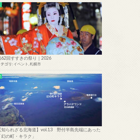
第62回すすきの祭り｜2026
カテゴリ:
イベント
,
札幌市
【知られざる北海道】vol.13 野付半島先端にあった
「幻の町・キラク」