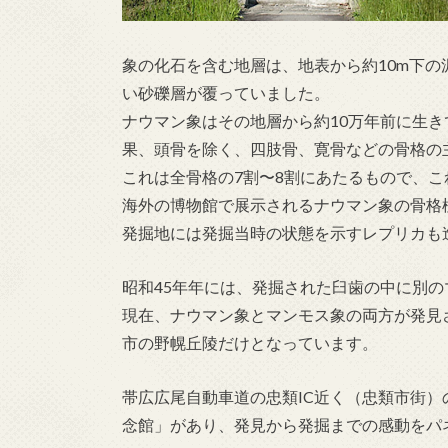
象の化石を含む地層は、地表から約10m下
い砂礫層が覆っていました。
ナウマン象はその地層から約10万年前に生
果、頭骨を除く、四肢骨、寛骨などの骨格の
これは全骨格の7割〜8割にあたるもので、
海外の博物館で展示されるナウマン象の骨格
発掘地には発掘当時の状態を示すレプリカも
昭和45年年には、発掘された臼歯の中に別の
現在、ナウマン象とマンモス象の両方が発見
市の野幌丘陵だけとなっています。
帯広広尾自動車道の忠類IC近く（忠類市街
念館」があり、発見から発掘までの感動をパ