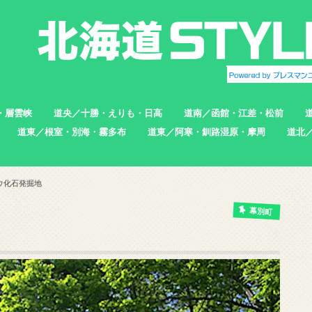
・層雲峡
道央／十勝・えりも・日高
道南／函館・江差・松前
道東／根室・別海・霧多布
道東／阿寒・釧路湿原・摩周
道北
帯広市
えりも町
新ひだか町
足寄町
函館市
北斗市
七飯町
松前町
江差町
上ノ国町
根室市
中標津町
標津町
別海町
厚岸町
浜中町
釧路市
弟子屈町
標茶町
稚内
猿払
浜頓
中頓
枝幸
羽幌
苫前
ウ化石発掘地
幕別町