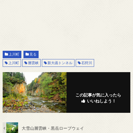
上川町
見る
上川町
層雲峡
新大函トンネル
石狩川
この記事が気に入ったら
いいねしよう！
大雪山層雲峡・黒岳ロープウェイ