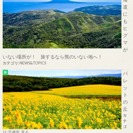
道
に
も
ヒ
グ
マ
が
いない場所が！ 旅するなら熊のいない地へ！
カテゴリ:
NEWS&TOPICS
パ
レ
ッ
ト
の
丘
カ
テ
ゴ
リ:
千歳市
,
見る