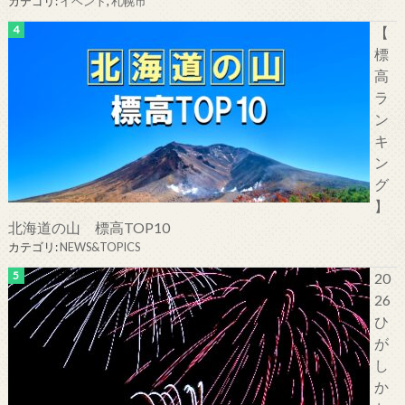
カテゴリ:
イベント
,
札幌市
【
標
高
ラ
ン
キ
ン
グ
】
北海道の山 標高TOP10
カテゴリ:
NEWS&TOPICS
20
26
ひ
が
し
か