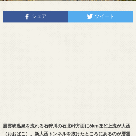
シェア
ツイート
層雲峡温泉を流れる石狩川の石北峠方面に6kmほど上流が大函
（おおばこ）。新大函トンネルを抜けたところにあるのが層雲