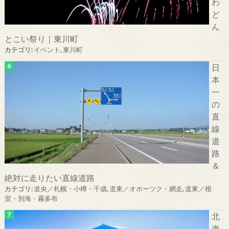
わ
ど
ん
とこい祭り｜東川町
カテゴリ:
イベント
,
東川町
日
本
一
の
直
線
道
路
＆
絶対に走りたい直線道路
カテゴリ:
道央／札幌・小樽・千歳
,
道東／オホーツク・網走
,
道東／根
室・別海・霧多布
北
海