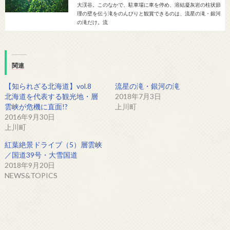
大渓谷。このなかで、駐車場に車を停め、溶結凝灰岩の柱状節
理の壁を伝う滝をのんびりと観賞できるのは、流星の滝・銀河
の滝だけ。流
関連
【知られざる北海道】vol.8
流星の滝・銀河の滝
北海道を代表する観光地・層
2018年7月3日
雲峡が危機に直面!?
上川町
2016年9月30日
上川町
紅葉絶景ドライブ（5）層雲峡
／国道39号・大雪国道
2018年9月20日
NEWS&TOPICS