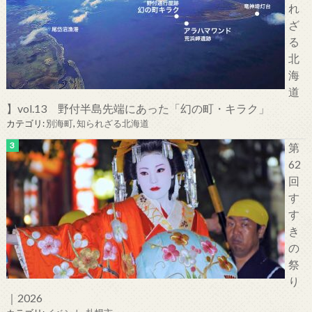
れ
ざ
る
北
海
道
】vol.13 野付半島先端にあった「幻の町・キラク」
カテゴリ:
別海町
,
知られざる北海道
第
62
回
す
す
き
の
祭
り
｜2026