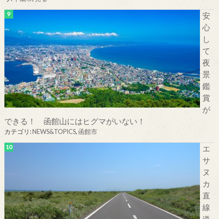
安
心
し
て
夜
景
鑑
賞
が
できる！ 函館山にはヒグマがいない！
カテゴリ:
NEWS&TOPICS
,
函館市
エ
サ
ヌ
カ
直
線
道