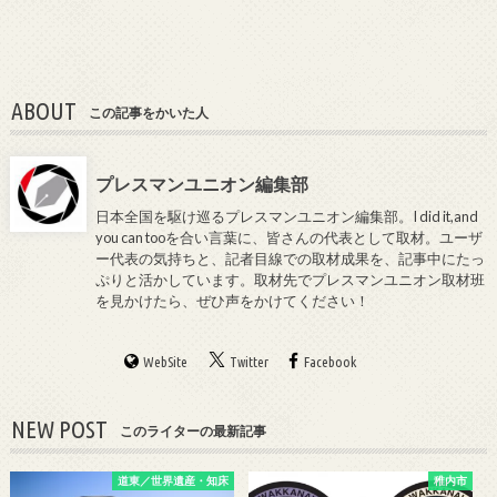
ABOUT
この記事をかいた人
プレスマンユニオン編集部
日本全国を駆け巡るプレスマンユニオン編集部。I did it,and
you can tooを合い言葉に、皆さんの代表として取材。ユーザ
ー代表の気持ちと、記者目線での取材成果を、記事中にたっ
ぷりと活かしています。取材先でプレスマンユニオン取材班
を見かけたら、ぜひ声をかけてください！
WebSite
Twitter
Facebook
NEW POST
このライターの最新記事
道東／世界遺産・知床
稚内市