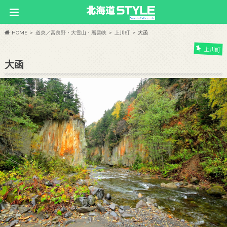
HOME
道央／富良野・大雪山・層雲峡
上川町
大函
上川町
大函