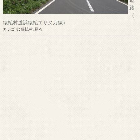
路
（
猿払村道浜猿払エサヌカ線）
カテゴリ:
猿払村
,
見る