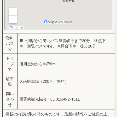
電車･
JR上川駅から道北バス層雲峡行きで30分、終点下
バス
車、遊覧バスで4分、滝見台下車、徒歩20分
で
ドラ
イブ
旭川空港から約78km
で
駐車
大函駐車場（200台／無料）
場
問い
合わ
層雲峡観光協会 TEL:01658-2-1811
せ
掲載の内容は取材時のものです、最新の情報をご確認の上、