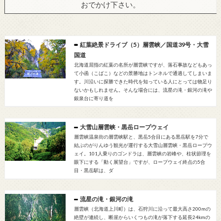
おでかけ下さい。
紅葉絶景ドライブ（5）層雲峡／国道39号・大雪
国道
北海道屈指の紅葉の名所が層雲峡ですが、落石事故などもあっ
て小函（こばこ）などの景勝地はトンネルで通過してしまいま
す。川沿いに探勝できた時代を知っている人にとっては物足り
ないかもしれません。そんな場合には、流星の滝・銀河の滝や
銀泉台に寄り道を
大雪山層雲峡・黒岳ロープウェイ
層雲峡温泉街の層雲峡駅と、黒岳5合目にある黒岳駅を7分で
結ぶのがりんゆう観光が運行する大雪山層雲峡・黒岳ロープウ
ェイ。101人乗りのゴンドラは、層雲峡の岩峰や、柱状節理を
眼下にする「動く展望台」ですが、ロープウェイ終点の5合
目・黒岳駅は、ダ
流星の滝・銀河の滝
層雲峡（北海道上川町）は、石狩川に沿って最大高さ200mの
絶壁が連続し、断崖からいくつもの滝が落下する延長24kmの