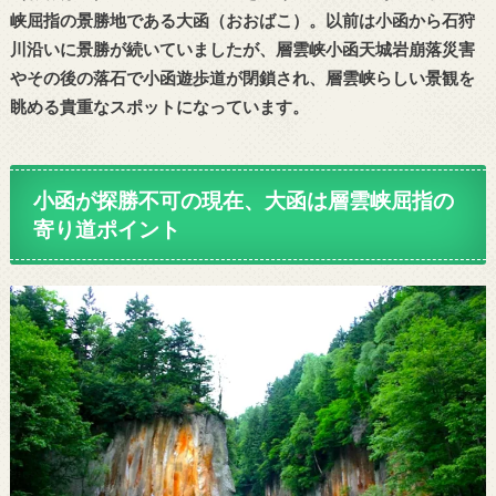
峡屈指の景勝地である大函（おおばこ）。以前は小函から石狩
川沿いに景勝が続いていましたが、層雲峡小函天城岩崩落災害
やその後の落石で小函遊歩道が閉鎖され、層雲峡らしい景観を
眺める貴重なスポットになっています。
小函が探勝不可の現在、大函は層雲峡屈指の
寄り道ポイント