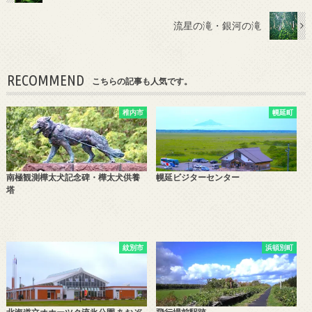
流星の滝・銀河の滝
RECOMMEND
こちらの記事も人気です。
稚内市
幌延町
南極観測樺太犬記念碑・樺太犬供養
幌延ビジターセンター
塔
紋別市
浜頓別町