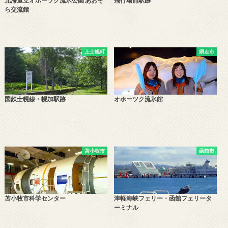
北海道立オホーツク流氷公園 あおぞ
飛行場前駅跡
ら交流館
上士幌町
網走市
国鉄士幌線・幌加駅跡
オホーツク流氷館
苫小牧市
函館市
苫小牧市科学センター
津軽海峡フェリー・函館フェリータ
ーミナル