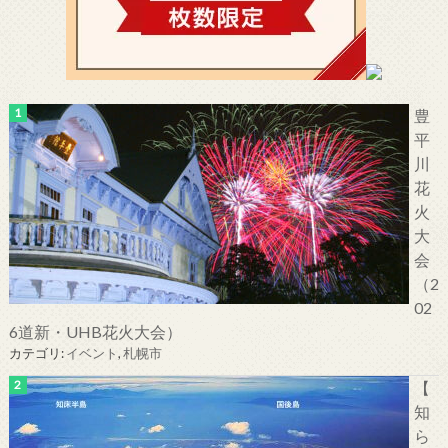
豊
平
川
花
火
大
会
（2
02
6道新・UHB花火大会）
カテゴリ:
イベント
,
札幌市
【
知
ら