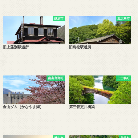
紋別市
北広島市
旧上藻別駅逓所
旧島松駅逓所
南富良野町
上士幌町
金山ダム（かなやま湖）
第三音更川橋梁
稚内市
島牧村