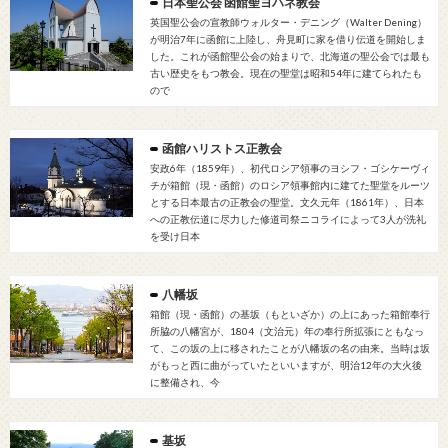
日本聖公会 函館聖ヨハネ教会
英国聖公会の宣教師ウォルター・デニング（Walter Dening）
が明治7年に函館に上陸し、舟見町に家を借り伝道を開始しま
した。これが函館聖公会の始まりで、北海道の聖公会では最も
古い歴史をもつ教会。現在の聖堂は昭和54年に建てられたも
ので
函館ハリストス正教会
安政6年（1859年）、初代ロシア領事のヨシフ・ゴシケーヴィ
チが箱館（現・函館）のロシア領事館内に建てた聖堂をルーツ
とする日本最古の正教会の聖堂。文久元年（1861年）、日本
への正教伝道に尽力した修道司祭ニコライによって3人が洗礼
を受け日本
八幡坂
箱館（現・函館）の基坂（もといざか）の上にあった箱館奉行
所脇の八幡宮が、1804（文治元）年の奉行所拡張にともなっ
て、この坂の上に移されたことが八幡坂の名の由来。当時は坂
がもっと西に曲がっていたといいますが、明治12年の大火後
に整備され、今
基坂