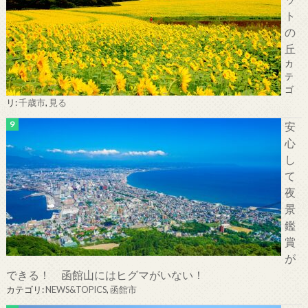
ト
の
丘
カ
テ
ゴ
リ:
千歳市
,
見る
安
心
し
て
夜
景
鑑
賞
が
できる！ 函館山にはヒグマがいない！
カテゴリ:
NEWS&TOPICS
,
函館市