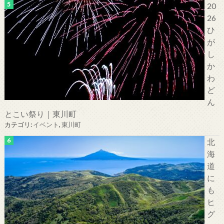
20
26
ひ
が
し
か
わ
ど
ん
とこい祭り｜東川町
カテゴリ:
イベント
,
東川町
北
海
道
に
も
ヒ
グ