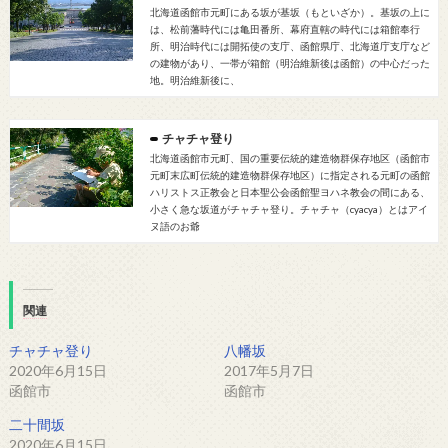
北海道函館市元町にある坂が基坂（もといざか）。基坂の上に
は、松前藩時代には亀田番所、幕府直轄の時代には箱館奉行
所、明治時代には開拓使の支庁、函館県庁、北海道庁支庁など
の建物があり、一帯が箱館（明治維新後は函館）の中心だった
地。明治維新後に、
チャチャ登り
北海道函館市元町、国の重要伝統的建造物群保存地区（函館市
元町末広町伝統的建造物群保存地区）に指定される元町の函館
ハリストス正教会と日本聖公会函館聖ヨハネ教会の間にある、
小さく急な坂道がチャチャ登り。チャチャ（cyacya）とはアイ
ヌ語のお爺
関連
チャチャ登り
八幡坂
2020年6月15日
2017年5月7日
函館市
函館市
二十間坂
2020年6月15日