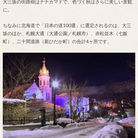
大三坂の街路樹はナナカマドで、色づく秋はさらに美しい景観
に。
ちなみに北海道で「日本の道100選」に選定されるのは、大三
坂のほか、札幌大通（大通公園／札幌市）、赤松並木（七飯
町）、二十間道路（新ひだか町）の合計4ヶ所です。