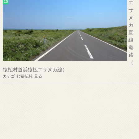
エ
サ
ヌ
カ
直
線
道
路
（
猿払村道浜猿払エサヌカ線）
カテゴリ:
猿払村
,
見る