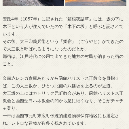
安政4年（1857年）に記された『箱根夜詰草』には、坂の下に
木下という人が住んでいたので「木下の坂」と呼ぶと記されて
います。
その後、大三印義兵衛という「郷宿」（ごうやど）ができたの
で大三坂と呼ばれるようになったのだとか。
郷宿は、江戸時代に公用で出てきた地方の村民が泊まった宿の
こと。
金森赤レンガ倉庫あたりから函館ハリストス正教会を目指せ
ば、この大三坂か、ひとつ北側の八幡坂を上るのが近道。
大三坂の上にはカトリック元町教会があり、函館ハリストス正
教会と函館聖ヨハネ教会の間から急に細くなり、そこがチャチ
ャ登り。
一帯は函館市元町末広町伝統的建造物群保存地区にも選定さ
れ、レトロな建物が数多く残されています。