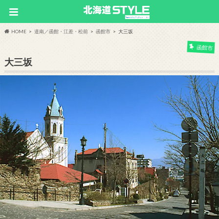
HOME
道南／函館・江差・松前
函館市
大三坂
函館市
大三坂