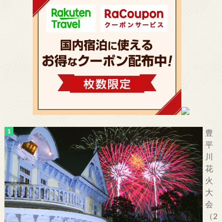
豊
平
川
花
火
大
会
（2