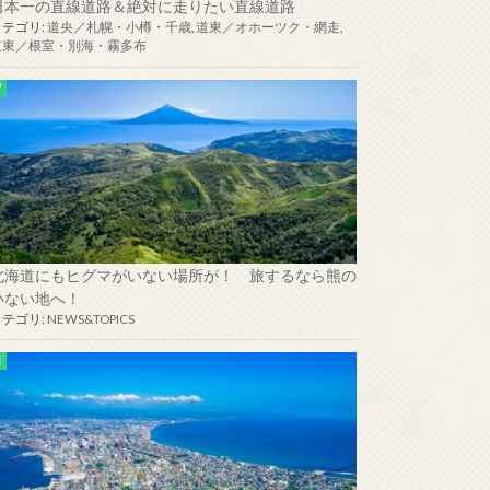
日本一の直線道路＆絶対に走りたい直線道路
カテゴリ:
道央／札幌・小樽・千歳
,
道東／オホーツク・網走
,
道東／根室・別海・霧多布
創業当時の味を復元した「復刻札幌製麦酒」
北海道にもヒグマがいない場所が！ 旅するなら熊の
いない地へ！
カテゴリ:
NEWS&TOPICS