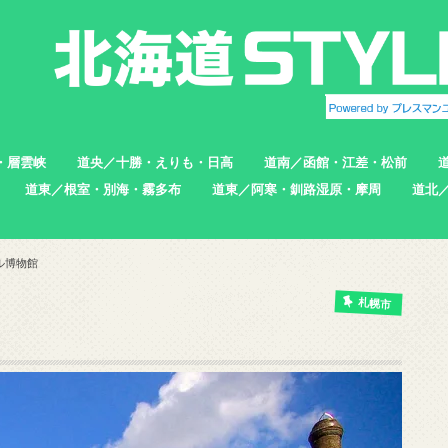
・層雲峡
道央／十勝・えりも・日高
道南／函館・江差・松前
道東／根室・別海・霧多布
道東／阿寒・釧路湿原・摩周
道北
帯広市
えりも町
新ひだか町
足寄町
函館市
北斗市
七飯町
松前町
江差町
上ノ国町
根室市
中標津町
標津町
別海町
厚岸町
浜中町
釧路市
弟子屈町
標茶町
稚内
猿払
浜頓
中頓
枝幸
羽幌
苫前
ル博物館
札幌市