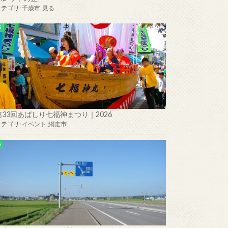
カテゴリ:
千歳市
,
見る
第33回あばしり七福神まつり｜2026
カテゴリ:
イベント
,
網走市