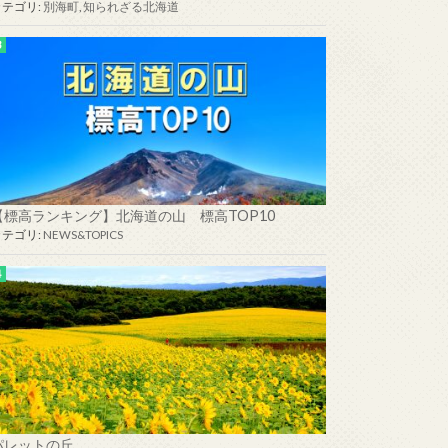
カテゴリ:
別海町
,
知られざる北海道
【標高ランキング】北海道の山 標高TOP10
カテゴリ:
NEWS&TOPICS
パレットの丘