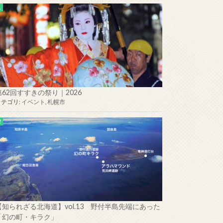
第62回すすきの祭り｜2026
カテゴリ:
イベント
,
札幌市
【知られざる北海道】vol.13 野付半島先端にあった
「幻の町・キラク」