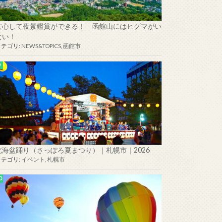
安心して夜景鑑賞ができる！ 函館山にはヒグマがい
ない！
カテゴリ:
NEWS&TOPICS
,
函館市
北海盆踊り（さっぽろ夏まつり）｜札幌市｜2026
カテゴリ:
イベント
,
札幌市