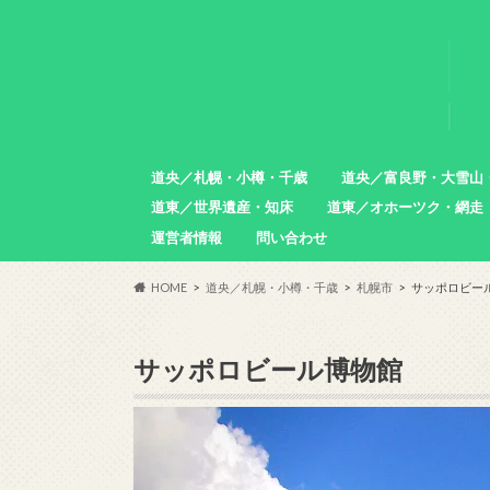
道央／札幌・小樽・千歳
道央／富良野・大雪山
道東／世界遺産・知床
道東／オホーツク・網走
札幌市
小樽市
石狩市
北広島市
恵庭市
千歳市
苫小牧市
中富良野町
東川町
沼田町
幌加内町
増毛町
運営者情報
問い合わせ
羅臼町
斜里町
網走市
雄武町
小清水町
津別町
清里町
HOME
道央／札幌・小樽・千歳
札幌市
サッポロビー
サッポロビール博物館