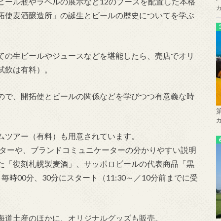
ビール瓶やラベルの展示など12のブースを配置した本格
拓使麦酒醸造所」の誕生とビールの歴史についてを学ぶ
ての生ビールやジュースなどを堪能したら、売店でオリ
試飲は有料）。
ので、開拓使とビールの関係などを学びつつ有意義な時
ムツアー（有料）も用意されています。
アターや、ブランドコミュニケーターの分かりやすい説明
た「復刻札幌製麦酒」、サッポロビールの代表商品「黒
時00分、30分にスタート（11:30～／10分前までに受
海道土産のほかに、オリジナルグッズも販売。