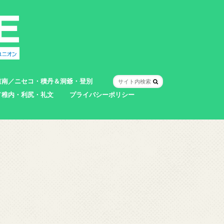
道南／ニセコ・積丹＆洞爺・登別
／稚内・利尻・礼文
プライバシーポリシー
室蘭市
登別市
洞爺湖町
真狩村
共和町
壮瞥町
積丹町
神恵内村
市
村
別町
別町
町
町
町