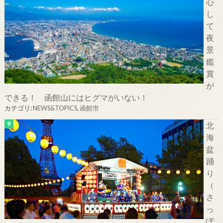
心
し
て
夜
景
鑑
賞
が
できる！ 函館山にはヒグマがいない！
カテゴリ:
NEWS&TOPICS
,
函館市
北
海
盆
踊
り
（
さ
っ
ぽ