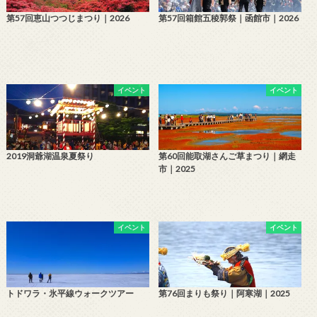
第57回恵山つつじまつり｜2026
第57回箱館五稜郭祭｜函館市｜2026
イベント
イベント
2019洞爺湖温泉夏祭り
第60回能取湖さんご草まつり｜網走
市｜2025
イベント
イベント
トドワラ・氷平線ウォークツアー
第76回まりも祭り｜阿寒湖｜2025