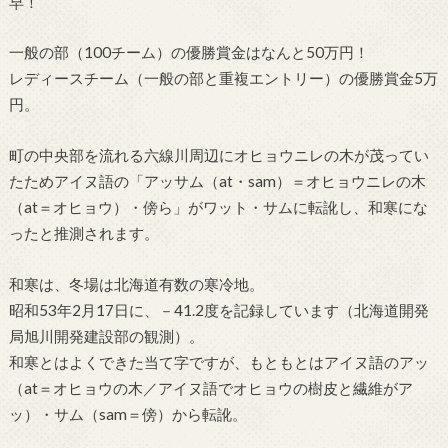
早！
一般の部（100チーム）の優勝賞金はなんと50万円！
レディースチーム（一般の部と重複エントリー）の優勝賞金5万
円。
町の中央部を流れる六線川周辺にオヒョウニレの木が茂ってい
たためアイヌ語の「アッサム（at・sam）＝オヒョウニレの木
（at＝オヒョウ）・傍ら」がワット・サムに転訛し、和寒にな
ったと推測されます。
和寒は、冬場は北海道有数の寒冷地。
昭和53年2月17日に、－41.2度を記録しています（北海道開発
局旭川開発建設部の観測）。
和寒とはよくできた当て字ですが、もともとはアイヌ語のアッ
（at＝オヒョウの木／アイヌ語でオヒョウの樹皮と繊維がア
ッ）・サム（sam＝傍）から転訛。