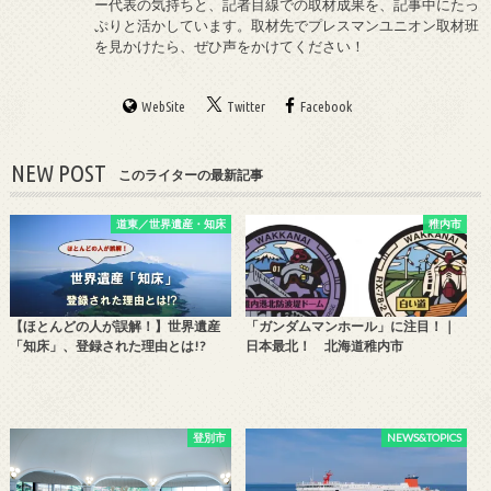
ー代表の気持ちと、記者目線での取材成果を、記事中にたっ
ぷりと活かしています。取材先でプレスマンユニオン取材班
を見かけたら、ぜひ声をかけてください！
WebSite
Twitter
Facebook
NEW POST
このライターの最新記事
道東／世界遺産・知床
稚内市
【ほとんどの人が誤解！】世界遺産
「ガンダムマンホール」に注目！｜
「知床」、登録された理由とは!?
日本最北！ 北海道稚内市
登別市
NEWS&TOPICS