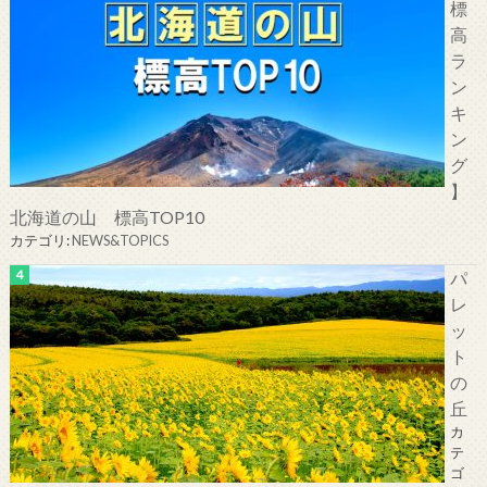
標
高
ラ
ン
キ
ン
グ
】
北海道の山 標高TOP10
カテゴリ:
NEWS&TOPICS
パ
レ
ッ
ト
の
丘
カ
テ
ゴ