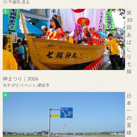
リ:
千歳市
,
見る
第
33
回
あ
ば
し
り
七
福
神まつり｜2026
カテゴリ:
イベント
,
網走市
日
本
一
の
直
線