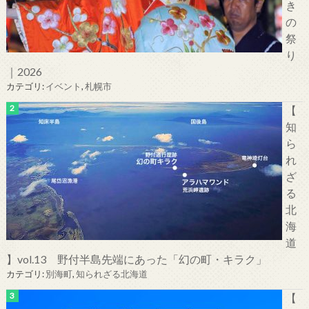
き
の
祭
り
｜2026
カテゴリ:
イベント
,
札幌市
【
知
ら
れ
ざ
る
北
海
道
】vol.13 野付半島先端にあった「幻の町・キラク」
カテゴリ:
別海町
,
知られざる北海道
【