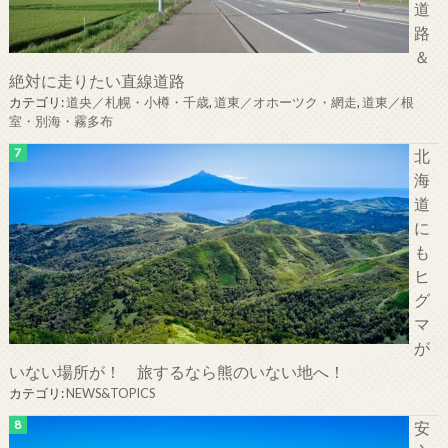
道
路
＆
絶対に走りたい直線道路
カテゴリ:
道央／札幌・小樽・千歳
,
道東／オホーツク・網走
,
道東／根
室・別海・霧多布
北
海
道
に
も
ヒ
グ
マ
が
いない場所が！ 旅するなら熊のいない地へ！
カテゴリ:
NEWS&TOPICS
安