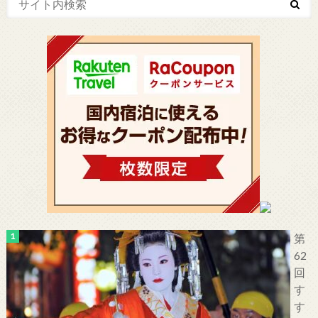
第
62
回
す
す