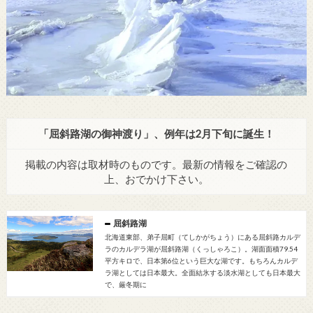
「屈斜路湖の御神渡り」、例年は2月下旬に誕生！
掲載の内容は取材時のものです。最新の情報をご確認の
上、おでかけ下さい。
屈斜路湖
北海道東部、弟子屈町（てしかがちょう）にある屈斜路カルデ
ラのカルデラ湖が屈斜路湖（くっしゃろこ）。湖面面積79.54
平方キロで、日本第6位という巨大な湖です。もちろんカルデ
ラ湖としては日本最大。全面結氷する淡水湖としても日本最大
で、厳冬期に