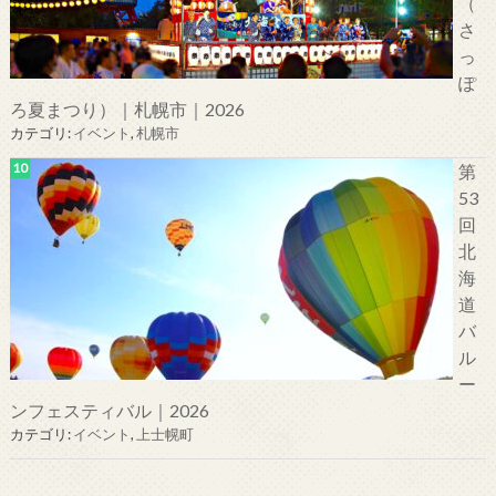
（
さ
っ
ぽ
ろ夏まつり）｜札幌市｜2026
カテゴリ:
イベント
,
札幌市
第
53
回
北
海
道
バ
ル
ー
ンフェスティバル｜2026
カテゴリ:
イベント
,
上士幌町