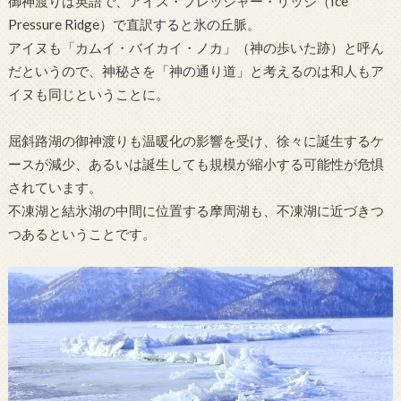
御神渡りは英語で、アイス・プレッシャー・リッジ（Ice
Pressure Ridge）で直訳すると氷の丘脈。
アイヌも「カムイ・バイカイ・ノカ」（神の歩いた跡）と呼ん
だというので、神秘さを「神の通り道」と考えるのは和人もア
イヌも同じということに。
屈斜路湖の御神渡りも温暖化の影響を受け、徐々に誕生するケ
ースが減少、あるいは誕生しても規模が縮小する可能性が危惧
されています。
不凍湖と結氷湖の中間に位置する摩周湖も、不凍湖に近づきつ
つあるということです。