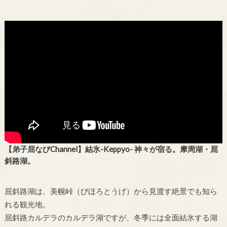
【弟子屈なびChannel】結氷-Keppyo- 神々が宿る。摩周湖・屈
斜路湖。
屈斜路湖は、美幌峠（びほろとうげ）から見渡す絶景でも知ら
れる観光地。
屈斜路カルデラのカルデラ湖ですが、冬季には全面結氷する湖