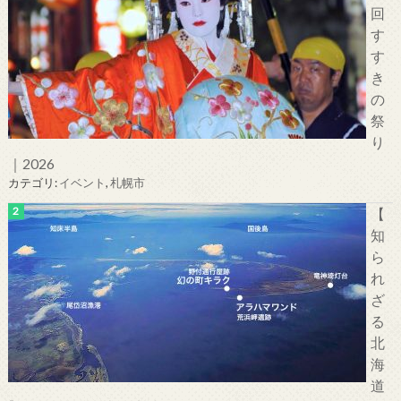
回
す
す
き
の
祭
り
｜2026
カテゴリ:
イベント
,
札幌市
【
知
ら
れ
ざ
る
北
海
道