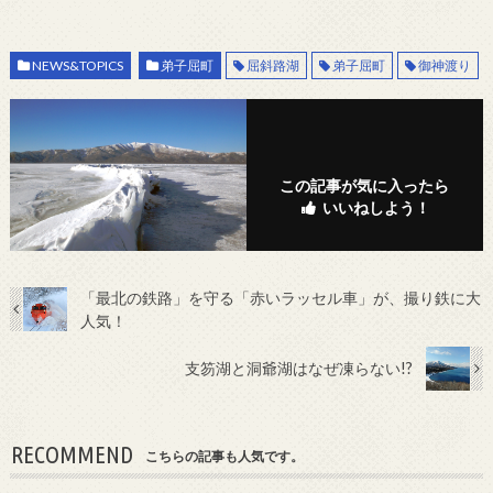
NEWS&TOPICS
弟子屈町
屈斜路湖
弟子屈町
御神渡り
この記事が気に入ったら
いいねしよう！
「最北の鉄路」を守る「赤いラッセル車」が、撮り鉄に大
人気！
支笏湖と洞爺湖はなぜ凍らない!?
RECOMMEND
こちらの記事も人気です。