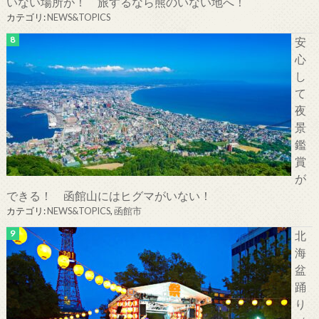
いない場所が！ 旅するなら熊のいない地へ！
カテゴリ:
NEWS&TOPICS
安
心
し
て
夜
景
鑑
賞
が
できる！ 函館山にはヒグマがいない！
カテゴリ:
NEWS&TOPICS
,
函館市
北
海
盆
踊
り