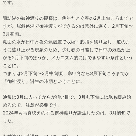
です。
諏訪湖の御神渡りの観察は、例年だと立春の2月上旬ころまでで
すが、屈斜路湖で御神渡りができるのは意外に遅く、2月下旬〜
3月初旬。
湖面の氷が日中と夜の気温差で収縮・膨張を繰り返し、道のよ
うに盛り上がる現象のため、少し春の日差しで日中の気温が上
がる2月下旬のほうが、メカニズム的にはできやすい条件という
ことに。
つまりは2月下旬〜3月中旬頃、寒い冬なら3月下旬ころまでが
「御神渡り」誕生の時期ということに。
通常は3月に入ってからが狙い目で、3月も下旬には氷も緩み始
めるので、注意が必要です。
2024年も写真映えのする御神渡りが誕生したのは、3月初旬で
した。