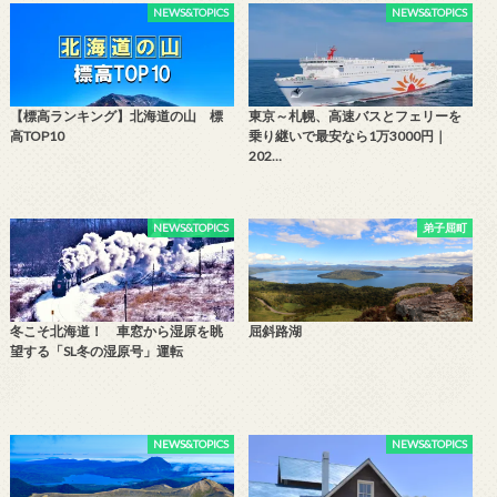
NEWS&TOPICS
NEWS&TOPICS
【標高ランキング】北海道の山 標
東京～札幌、高速バスとフェリーを
高TOP10
乗り継いで最安なら1万3000円｜
202…
NEWS&TOPICS
弟子屈町
冬こそ北海道！ 車窓から湿原を眺
屈斜路湖
望する「SL冬の湿原号」運転
NEWS&TOPICS
NEWS&TOPICS