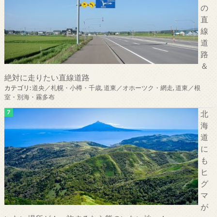
の
直
線
道
路
＆
絶対に走りたい直線道路
カテゴリ:
道央／札幌・小樽・千歳
,
道東／オホーツク・網走
,
道東／根
室・別海・霧多布
北
海
道
に
も
ヒ
グ
マ
が