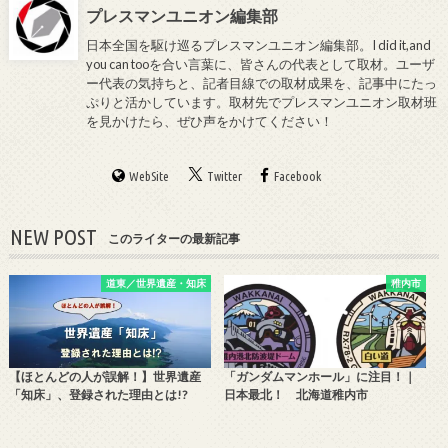
プレスマンユニオン編集部
日本全国を駆け巡るプレスマンユニオン編集部。I did it,and
you can tooを合い言葉に、皆さんの代表として取材。ユーザ
ー代表の気持ちと、記者目線での取材成果を、記事中にたっ
ぷりと活かしています。取材先でプレスマンユニオン取材班
を見かけたら、ぜひ声をかけてください！
WebSite
Twitter
Facebook
NEW POST
このライターの最新記事
道東／世界遺産・知床
稚内市
【ほとんどの人が誤解！】世界遺産
「ガンダムマンホール」に注目！｜
「知床」、登録された理由とは!?
日本最北！ 北海道稚内市