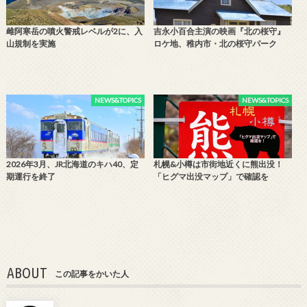
雌阿寒岳の噴火警戒レベルが2に、入
吉永小百合主演の映画『北の桜守』
山規制を実施
ロケ地、稚内市・北の桜守パーク
NEWS&TOPICS
NEWS&TOPICS
2026年3月、JR北海道のキハ40、定
札幌&小樽は市街地近くに熊出没！
期運行を終了
「ヒグマ出没マップ」で確認を
ABOUT
この記事をかいた人