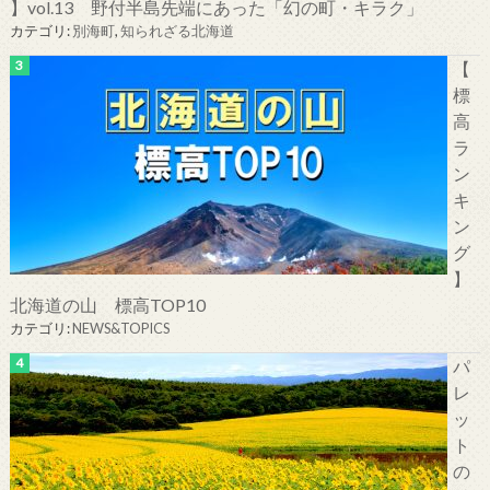
】vol.13 野付半島先端にあった「幻の町・キラク」
カテゴリ:
別海町
,
知られざる北海道
【
標
高
ラ
ン
キ
ン
グ
】
北海道の山 標高TOP10
カテゴリ:
NEWS&TOPICS
パ
レ
ッ
ト
の