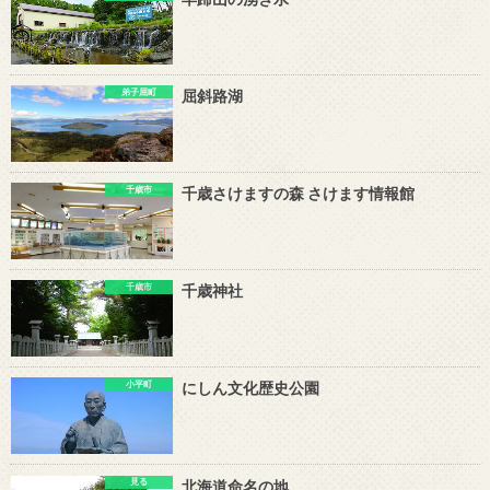
弟子屈町
屈斜路湖
千歳市
千歳さけますの森 さけます情報館
千歳市
千歳神社
小平町
にしん文化歴史公園
見る
北海道命名の地