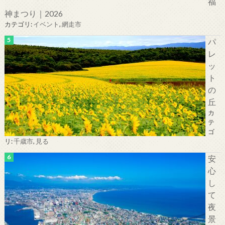
福
神まつり｜2026
カテゴリ:
イベント
,
網走市
パ
レ
ッ
ト
の
丘
カ
テ
ゴ
リ:
千歳市
,
見る
安
心
し
て
夜
景