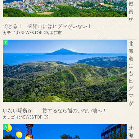
鑑
賞
が
できる！ 函館山にはヒグマがいない！
カテゴリ:
NEWS&TOPICS
,
函館市
北
海
道
に
も
ヒ
グ
マ
が
いない場所が！ 旅するなら熊のいない地へ！
カテゴリ:
NEWS&TOPICS
北
海