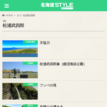
HOME
タグ : 松浦武四郎
TAG
松浦武四郎
北海道遺産
天塩川
天塩町
松浦武四郎像（鏡沼海浜公園）
広尾町
フンベの滝
真狩村
羊蹄山の湧き水