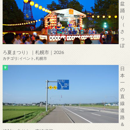
盆
踊
り
（
さ
っ
ぽ
ろ夏まつり）｜札幌市｜2026
カテゴリ:
イベント
,
札幌市
日
本
一
の
直
線
道
路
＆