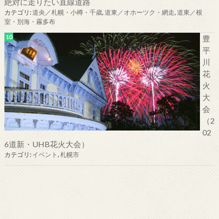
絶対に走りたい直線道路
カテゴリ:
道央／札幌・小樽・千歳
,
道東／オホーツク・網走
,
道東／根
室・別海・霧多布
豊
平
川
花
火
大
会
（2
02
6道新・UHB花火大会）
カテゴリ:
イベント
,
札幌市