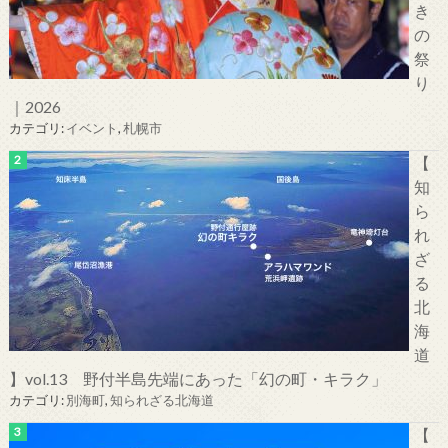
き
の
祭
り
｜2026
カテゴリ:
イベント
,
札幌市
【
知
ら
れ
ざ
る
北
海
道
】vol.13 野付半島先端にあった「幻の町・キラク」
カテゴリ:
別海町
,
知られざる北海道
【