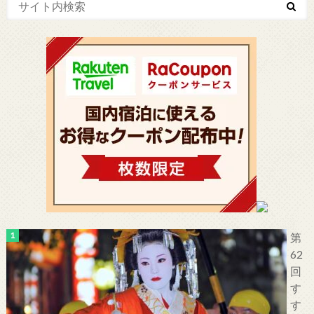
第
62
回
す
す