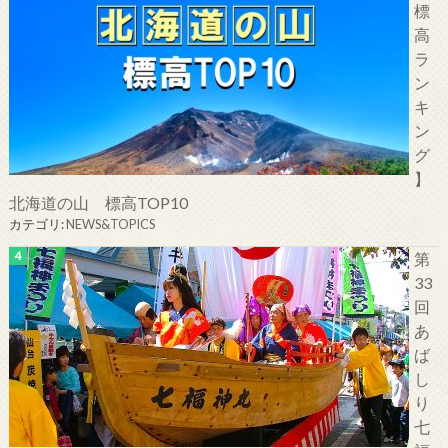
標
高
ラ
ン
キ
ン
グ
】
北海道の山 標高TOP10
カテゴリ:
NEWS&TOPICS
第
33
回
あ
ば
し
り
七