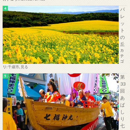
パ
レ
ッ
ト
の
丘
カ
テ
ゴ
リ:
千歳市
,
見る
第
33
回
あ
ば
し
り
七