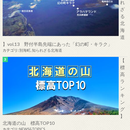
れ
ざ
る
北
海
道
】vol.13 野付半島先端にあった「幻の町・キラク」
カテゴリ:
別海町
,
知られざる北海道
【
標
高
ラ
ン
キ
ン
グ
】
北海道の山 標高TOP10
カテゴリ:
NEWS&TOPICS