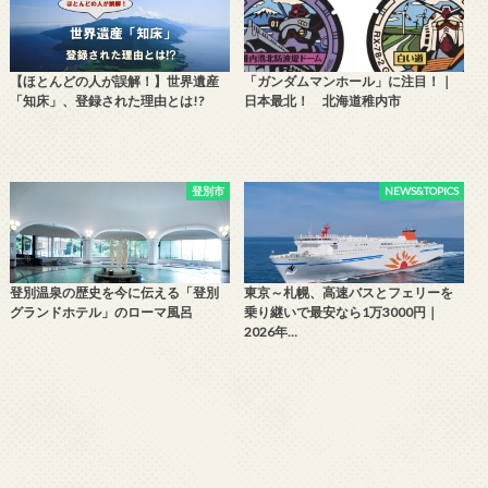
【ほとんどの人が誤解！】世界遺産
「ガンダムマンホール」に注目！｜
「知床」、登録された理由とは!?
日本最北！ 北海道稚内市
登別市
NEWS&TOPICS
登別温泉の歴史を今に伝える「登別
東京～札幌、高速バスとフェリーを
グランドホテル」のローマ風呂
乗り継いで最安なら1万3000円｜
2026年…