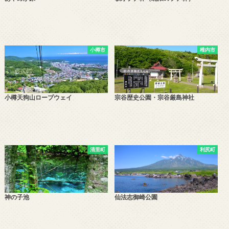
小樽市
稚内市
小樽天狗山ロープウェイ
宗谷歴史公園・宗谷厳島神社
清里町
利尻町
神の子池
仙法志御崎公園