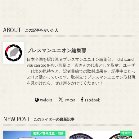
ABOUT
この記事をかいた人
プレスマンユニオン編集部
日本全国を駆け巡るプレスマンユニオン編集部。I did it,and
you can tooを合い言葉に、皆さんの代表として取材。ユーザ
ー代表の気持ちと、記者目線での取材成果を、記事中にたっ
ぷりと活かしています。取材先でプレスマンユニオン取材班
を見かけたら、ぜひ声をかけてください！
WebSite
Twitter
Facebook
NEW POST
このライターの最新記事
道東／世界遺産・知床
稚内市