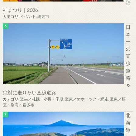
福
神まつり｜2026
カテゴリ:
イベント
,
網走市
日
本
一
の
直
線
道
路
＆
絶対に走りたい直線道路
カテゴリ:
道央／札幌・小樽・千歳
,
道東／オホーツク・網走
,
道東／根
室・別海・霧多布
北
海
道