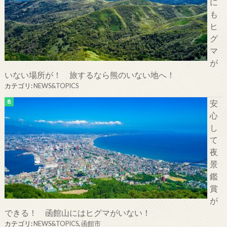
に
も
ヒ
グ
マ
が
いない場所が！ 旅するなら熊のいない地へ！
カテゴリ:
NEWS&TOPICS
安
心
し
て
夜
景
鑑
賞
が
できる！ 函館山にはヒグマがいない！
カテゴリ:
NEWS&TOPICS
,
函館市