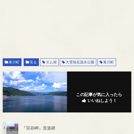
東川町
見る
ダム湖
大雪旭岳源水公園
東川町
この記事が気に入ったら
いいねしよう！
『宗谷岬』音楽碑