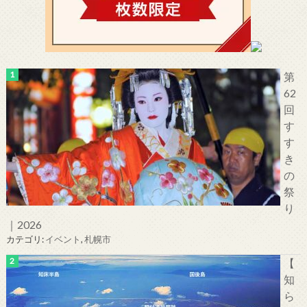
第
62
回
す
す
き
の
祭
り
｜2026
カテゴリ:
イベント
,
札幌市
【
知
ら