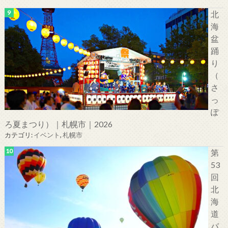
北
海
盆
踊
り
（
さ
っ
ぽ
ろ夏まつり）｜札幌市｜2026
カテゴリ:
イベント
,
札幌市
第
53
回
北
海
道
バ