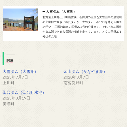
大雪ダム（大雪湖）
北海道上川郡上川町層雲峡、石狩川の流れを大雪山中の層雲峡
の上流部で堰き止めたダムが、大雪ダム。石北峠を越える国道
39号と、三国峠越えの国道273号の分岐点で、それぞれの国道
がダム湖である大雪湖の湖畔を走っています。とくに国道273
号はダム堰
関連
大雪ダム（大雪湖）
金山ダム（かなやま湖）
2023年9月7日
2020年3月7日
上川町
南富良野町
聖台ダム（聖台貯水池）
2023年8月19日
美瑛町