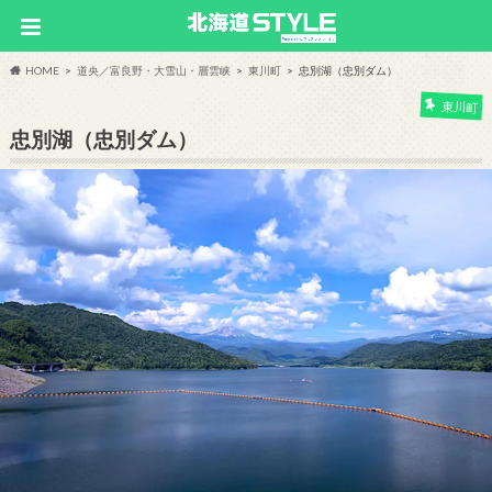
HOME
道央／富良野・大雪山・層雲峡
東川町
忠別湖（忠別ダム）
東川町
忠別湖（忠別ダム）