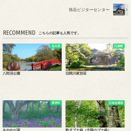
旭岳ビジターセンター
RECOMMEND
こちらの記事も人気です。
北斗市
江差町
八郎沼公園
旧関川家別荘
厚岸町
北海道遺産
あやめが原
歌才ブナ林（北限のブナ林）