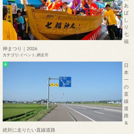
あ
ば
し
り
七
福
神まつり｜2026
カテゴリ:
イベント
,
網走市
日
本
一
の
直
線
道
路
＆
絶対に走りたい直線道路