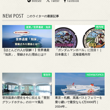
WebSite
Twitter
Facebook
NEW POST
このライターの最新記事
道東／世界遺産・知床
稚内市
【ほとんどの人が誤解！】世界遺産
「ガンダムマンホール」に注目！｜
「知床」、登録された理由とは!?
日本最北！ 北海道稚内市
登別市
NEWS&TOPICS
登別温泉の歴史を今に伝える「登別
東京～札幌、高速バスとフェリーを
グランドホテル」のローマ風呂
乗り継いで最安なら1万3000円｜
2026年…