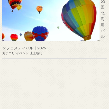
53
回
北
海
道
バ
ル
ー
ンフェスティバル｜2026
カテゴリ:
イベント
,
上士幌町