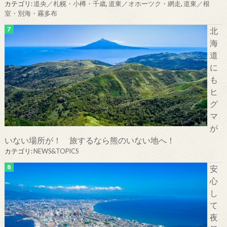
カテゴリ:
道央／札幌・小樽・千歳
,
道東／オホーツク・網走
,
道東／根
室・別海・霧多布
北
海
道
に
も
ヒ
グ
マ
が
いない場所が！ 旅するなら熊のいない地へ！
カテゴリ:
NEWS&TOPICS
安
心
し
て
夜