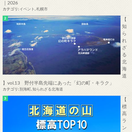
｜2026
カテゴリ:
イベント
,
札幌市
【
知
ら
れ
ざ
る
北
海
道
】vol.13 野付半島先端にあった「幻の町・キラク」
カテゴリ:
別海町
,
知られざる北海道
【
標
高
ラ
ン