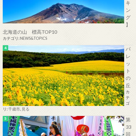
キ
ン
グ
】
北海道の山 標高TOP10
カテゴリ:
NEWS&TOPICS
パ
レ
ッ
ト
の
丘
カ
テ
ゴ
リ:
千歳市
,
見る
第
33
回