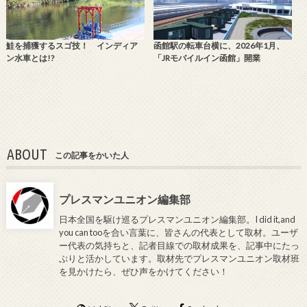
鮭を捕獲するスゴ技！ インディア
函館駅の転車台横に、2026年1月、
ン水車とは!?
「JRモバイルイン函館」開業
ABOUT
この記事をかいた人
プレスマンユニオン編集部
日本全国を駆け巡るプレスマンユニオン編集部。I did it,and
you can tooを合い言葉に、皆さんの代表として取材。ユーザ
ー代表の気持ちと、記者目線での取材成果を、記事中にたっ
ぷりと活かしています。取材先でプレスマンユニオン取材班
を見かけたら、ぜひ声をかけてください！