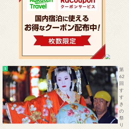
第
62
回
す
す
き
の
祭
り