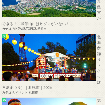
景
鑑
賞
が
できる！ 函館山にはヒグマがいない！
カテゴリ:
NEWS&TOPICS
,
函館市
北
海
盆
踊
り
（
さ
っ
ぽ
ろ夏まつり）｜札幌市｜2026
カテゴリ:
イベント
,
札幌市
第