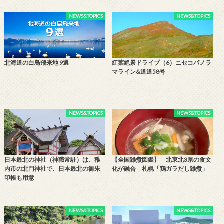
NEWS&TOPICS
NEWS&TOPICS
北海道の白鳥飛来地 9選
紅葉絶景ドライブ（6）ニセコパノラ
マライン&道道58号
NEWS&TOPICS
NEWS&TOPICS
日本最北の神社（神職常駐）は、稚
【全国雑煮図鑑】 北東北3県の食文
内市の北門神社で、日本最北の御朱
化が融合 札幌「鶏ガラだし雑煮」
印帳も用意
NEWS&TOPICS
NEWS&TOPICS