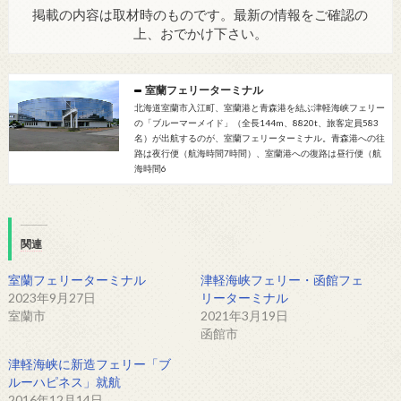
掲載の内容は取材時のものです。最新の情報をご確認の
上、おでかけ下さい。
室蘭フェリーターミナル
北海道室蘭市入江町、室蘭港と青森港を結ぶ津軽海峡フェリー
の「ブルーマーメイド」（全長144m、8820t、旅客定員583
名）が出航するのが、室蘭フェリーターミナル。青森港への往
路は夜行便（航海時間7時間）、室蘭港への復路は昼行便（航
海時間6
関連
室蘭フェリーターミナル
津軽海峡フェリー・函館フェ
2023年9月27日
リーターミナル
室蘭市
2021年3月19日
函館市
津軽海峡に新造フェリー「ブ
ルーハピネス」就航
2016年12月14日