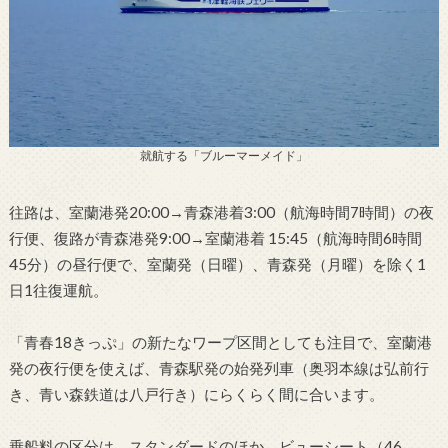
就航する「ブルーマーメイド」
往路は、室蘭港発20:00→青森港着3:00（航海時間7時間）の夜
行便、復路が青森港発9:00→室蘭港着 15:45（航海時間6時間
45分）の昼行便で、室蘭発（日曜）、青森発（月曜）を除く1
日1往復運航。
「青春18きっぷ」の新たなワープ区間としても注目で、室蘭港
発の夜行便を使えば、青森駅発の始発列車（奥羽本線は弘前行
き、青い森鉄道は八戸行き）にらくらく間に合います。
乗船料の区分は、スタンダードのほか、ビューシート（46