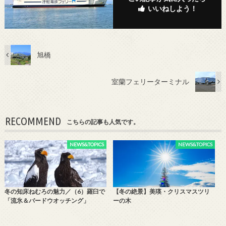
いいねしよう！
旭橋
室蘭フェリーターミナル
RECOMMEND
こちらの記事も人気です。
NEWS&TOPICS
NEWS&TOPICS
冬の知床ねむろの魅力／（6）羅臼で
【冬の絶景】美瑛・クリスマスツリ
「流氷＆バードウオッチング」
ーの木