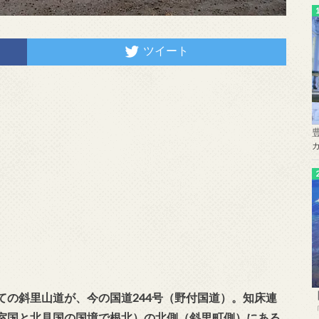
ツイート
ての斜里山道が、今の国道244号（野付国道）。知床連
室国と北見国の国境で根北）の北側（斜里町側）にある