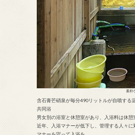
素朴
含石膏芒硝泉が毎分490リットルが自噴する
共同浴
男女別の浴室と休憩室があり、入浴料は休憩
近年、入浴マナーが低下し、管理する人々に
マナーを守って入浴を。