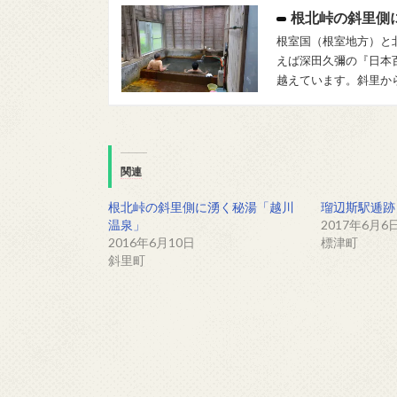
根北峠の斜里側
根室国（根室地方）と
えば深田久彌の『日本百
越えています。斜里か
関連
根北峠の斜里側に湧く秘湯「越川
瑠辺斯駅逓跡
温泉」
2017年6月6
2016年6月10日
標津町
斜里町