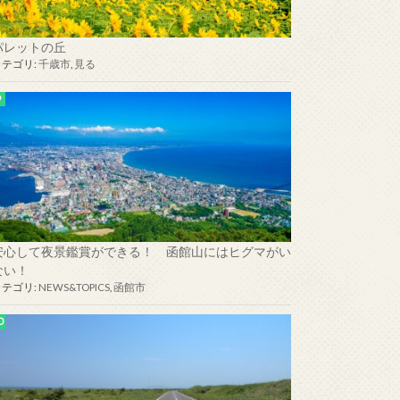
パレットの丘
カテゴリ:
千歳市
,
見る
安心して夜景鑑賞ができる！ 函館山にはヒグマがい
ない！
カテゴリ:
NEWS&TOPICS
,
函館市