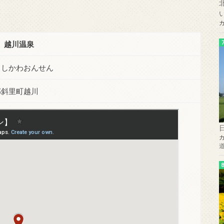
越川温泉
こしかわおんせん
郡斜里町越川