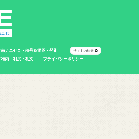
道南／ニセコ・積丹＆洞爺・登別
／稚内・利尻・礼文
プライバシーポリシー
室蘭市
登別市
洞爺湖町
真狩村
共和町
壮瞥町
積丹町
神恵内村
市
村
別町
別町
町
町
町