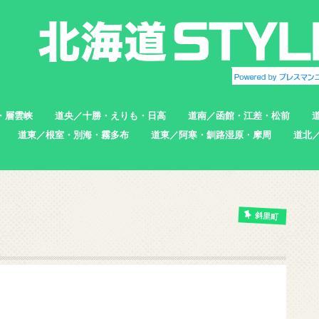
・層雲峡
道央／十勝・えりも・日高
道南／函館・江差・松前
道東／根室・別海・霧多布
道東／阿寒・釧路湿原・摩周
道北
帯広市
えりも町
新ひだか町
足寄町
函館市
北斗市
七飯町
松前町
江差町
上ノ国町
根室市
中標津町
標津町
別海町
厚岸町
浜中町
釧路市
弟子屈町
標茶町
稚内
猿払
浜頓
中頓
枝幸
羽幌
苫前
斜里町