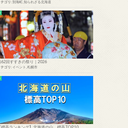
カテゴリ:
別海町
,
知られざる北海道
第62回すすきの祭り｜2026
カテゴリ:
イベント
,
札幌市
【標高ランキング】北海道の山 標高TOP10