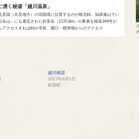
に湧く秘湯「越川温泉」
北見国（北見地方）の旧国境に位置するのが根北峠。知床連山でい
名山』にも選定された斜里岳（1535.8m）の東肩を国道244号が
らアクセスすれば峠の手前、羅臼・標津側からのアクセス
越川橋梁
日
2017年6月1日
斜里町