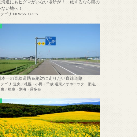
北海道にもヒグマがいない場所が！ 旅するなら熊の
いない地へ！
カテゴリ:
NEWS&TOPICS
日本一の直線道路＆絶対に走りたい直線道路
カテゴリ:
道央／札幌・小樽・千歳
,
道東／オホーツク・網走
,
道東／根室・別海・霧多布