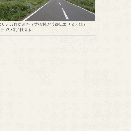
エサヌカ直線道路（猿払村道浜猿払エサヌカ線）
カテゴリ:
猿払村
,
見る