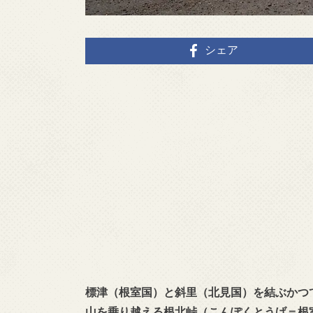
シェア
標津（根室国）と斜里（北見国）を結ぶかつ
山を乗り越える根北峠（こんぽくとうげ＝根