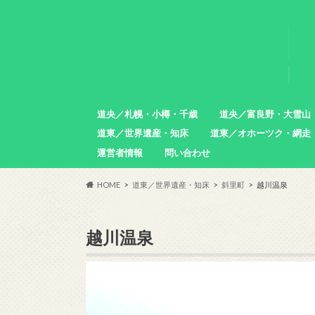
道央／札幌・小樽・千歳
道央／富良野・大雪山
道東／世界遺産・知床
道東／オホーツク・網走
札幌市
小樽市
石狩市
北広島市
恵庭市
千歳市
苫小牧市
中富良野町
東川町
沼田町
幌加内町
増毛町
運営者情報
問い合わせ
羅臼町
斜里町
網走市
雄武町
小清水町
津別町
清里町
HOME
道東／世界遺産・知床
斜里町
越川温泉
越川温泉