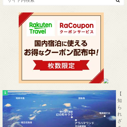
【
知
ら
れ
ざ