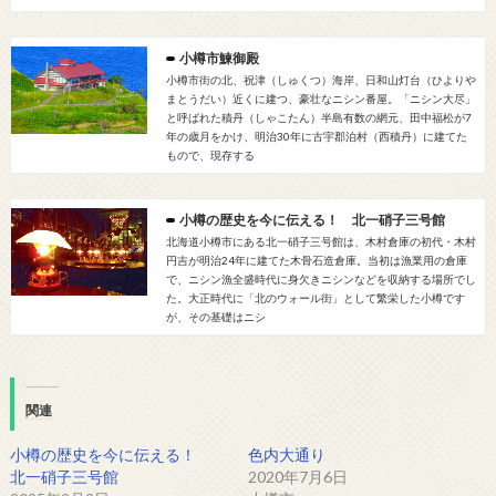
小樽市鰊御殿
小樽市街の北、祝津（しゅくつ）海岸、日和山灯台（ひよりや
まとうだい）近くに建つ、豪壮なニシン番屋。「ニシン大尽」
と呼ばれた積丹（しゃこたん）半島有数の網元、田中福松が7
年の歳月をかけ、明治30年に古宇郡泊村（西積丹）に建てた
もので、現存する
小樽の歴史を今に伝える！ 北一硝子三号館
北海道小樽市にある北一硝子三号館は、木村倉庫の初代・木村
円吉が明治24年に建てた木骨石造倉庫。当初は漁業用の倉庫
で、ニシン漁全盛時代に身欠きニシンなどを収納する場所でし
た。大正時代に「北のウォール街」として繁栄した小樽です
が、その基礎はニシ
関連
小樽の歴史を今に伝える！
色内大通り
北一硝子三号館
2020年7月6日