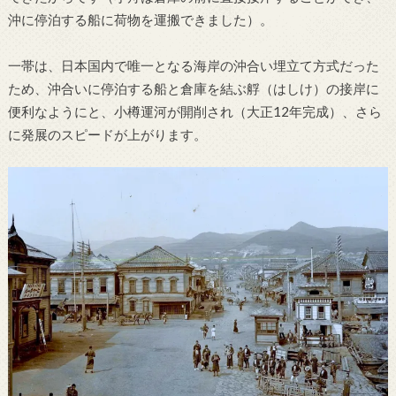
沖に停泊する船に荷物を運搬できました）。
一帯は、日本国内で唯一となる海岸の沖合い埋立て方式だった
ため、沖合いに停泊する船と倉庫を結ぶ艀（はしけ）の接岸に
便利なようにと、小樽運河が開削され（大正12年完成）、さら
に発展のスピードが上がります。