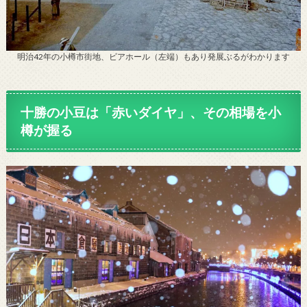
明治42年の小樽市街地、ビアホール（左端）もあり発展ぶるがわかります
十勝の小豆は
「赤いダイヤ」
、その相場を小
樽が握る