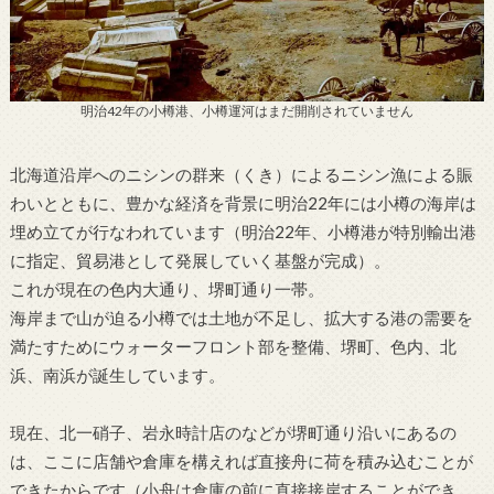
明治42年の小樽港、小樽運河はまだ開削されていません
北海道沿岸へのニシンの群来（くき）によるニシン漁による賑
わいとともに、豊かな経済を背景に明治22年には小樽の海岸は
埋め立てが行なわれています（明治22年、小樽港が特別輸出港
に指定、貿易港として発展していく基盤が完成）。
これが現在の色内大通り、堺町通り一帯。
海岸まで山が迫る小樽では土地が不足し、拡大する港の需要を
満たすためにウォーターフロント部を整備、堺町、色内、北
浜、南浜が誕生しています。
現在、北一硝子、岩永時計店のなどが堺町通り沿いにあるの
は、ここに店舗や倉庫を構えれば直接舟に荷を積み込むことが
できたからです（小舟は倉庫の前に直接接岸することができ、