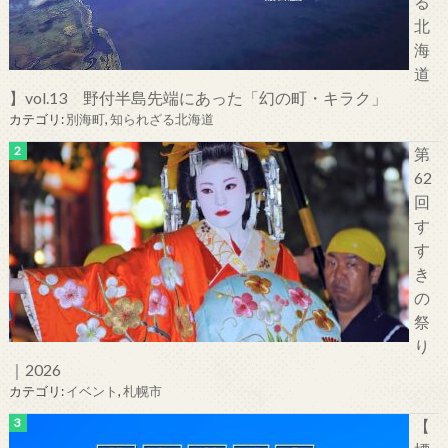
る
北
海
道
】vol.13 野付半島先端にあった「幻の町・キラク」
カテゴリ:
別海町
,
知られざる北海道
第
62
回
す
す
き
の
祭
り
｜2026
カテゴリ:
イベント
,
札幌市
【