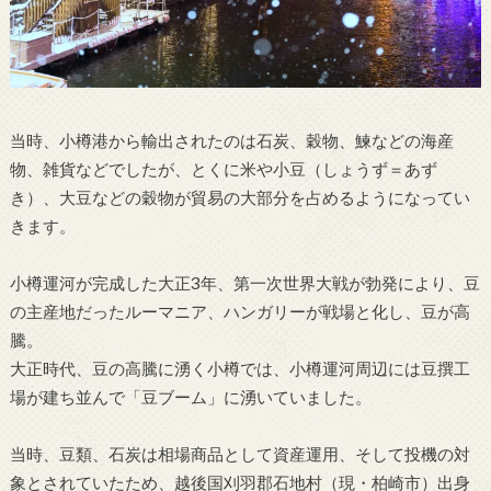
当時、小樽港から輸出されたのは石炭、穀物、鰊などの海産
物、雑貨などでしたが、とくに米や小豆（しょうず＝あず
き）、大豆などの穀物が貿易の大部分を占めるようになってい
きます。
小樽運河が完成した大正3年、第一次世界大戦が勃発により、豆
の主産地だったルーマニア、ハンガリーが戦場と化し、豆が高
騰。
大正時代、豆の高騰に湧く小樽では、小樽運河周辺には豆撰工
場が建ち並んで「豆ブーム」に湧いていました。
当時、豆類、石炭は相場商品として資産運用、そして投機の対
象とされていたため、越後国刈羽郡石地村（現・柏崎市）出身