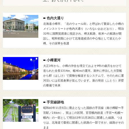
色内大通り
北海道小樽市、「北のウォール街」と呼ばれて繁栄した小樽の
メインストリートが色内大通り（いろないおおどおり）。明治
32年に国際貿易港に指定され、樺太航路、欧米への航路が開
設し、昭和初期にかけて北海道経済の中心地として栄えた小
樽。その栄華を色濃
小樽運河
大正3年から、小樽の沖合を埋立ておよそ9年の歳月をかけて
造られた全長1314m、幅40mの運河。港外に停泊した大型船
から艀（はしけ）で貨物を輸送するシステムで、そのために運
河沿いには石造倉庫が並んでいます。港の埠頭（ふとう）岸壁
の整備で本来
手宮線跡地
昭和60年11月5日に廃止となった国鉄の手宮線（南小樽駅〜手
宮駅／2.8km）。実はこの区間、官営幌内鉄道（手宮〜札幌〜
幌内）の一部として明治13年11月28日に開通した線路。つま
りは、北海道で最初に開通した鉄路の一部ですが、線路がその
まま