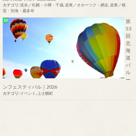
カテゴリ:
道央／札幌・小樽・千歳
,
道東／オホーツク・網走
,
道東／根
室・別海・霧多布
第
53
回
北
海
道
バ
ル
ー
ンフェスティバル｜2026
カテゴリ:
イベント
,
上士幌町