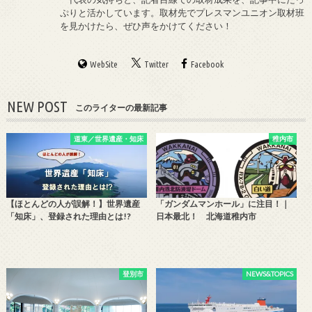
ぷりと活かしています。取材先でプレスマンユニオン取材班
を見かけたら、ぜひ声をかけてください！
WebSite
Twitter
Facebook
NEW POST
このライターの最新記事
道東／世界遺産・知床
稚内市
【ほとんどの人が誤解！】世界遺産
「ガンダムマンホール」に注目！｜
「知床」、登録された理由とは!?
日本最北！ 北海道稚内市
登別市
NEWS&TOPICS