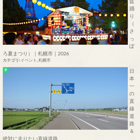
盆
踊
り
（
さ
っ
ぽ
ろ夏まつり）｜札幌市｜2026
カテゴリ:
イベント
,
札幌市
日
本
一
の
直
線
道
路
＆
絶対に走りたい直線道路