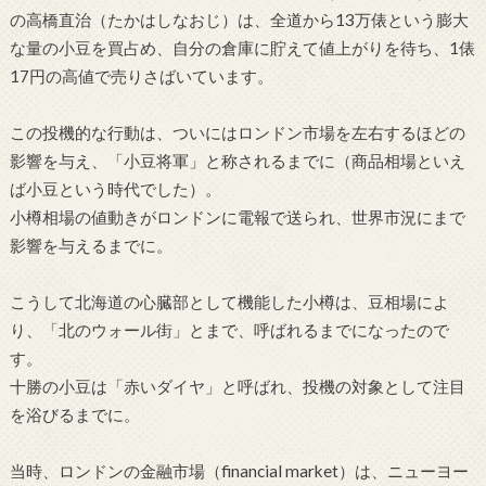
の高橋直治（たかはしなおじ）は、全道から13万俵という膨大
な量の小豆を買占め、自分の倉庫に貯えて値上がりを待ち、1俵
17円の高値で売りさばいています。
この投機的な行動は、ついにはロンドン市場を左右するほどの
影響を与え、「小豆将軍」と称されるまでに（商品相場といえ
ば小豆という時代でした）。
小樽相場の値動きがロンドンに電報で送られ、世界市況にまで
影響を与えるまでに。
こうして北海道の心臓部として機能した小樽は、豆相場によ
り、「北のウォール街」とまで、呼ばれるまでになったので
す。
十勝の小豆は「赤いダイヤ」と呼ばれ、投機の対象として注目
を浴びるまでに。
当時、ロンドンの金融市場（financial market）は、ニューヨー