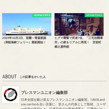
NEWS&TOPICS
NEWS&TOPICS
2023年10月2日、室蘭～青森航路
ヒグマ襲撃で死者7名、「三毛別羆事
（津軽海峡フェリー）運航開始！
件」の家をリアルに再現！ 苫前町
郷土資料館
ABOUT
この記事をかいた人
プレスマンユニオン編集部
日本全国を駆け巡るプレスマンユニオン編集部。I did it,and
you can tooを合い言葉に、皆さんの代表として取材。ユーザ
ー代表の気持ちと、記者目線での取材成果を、記事中にたっ