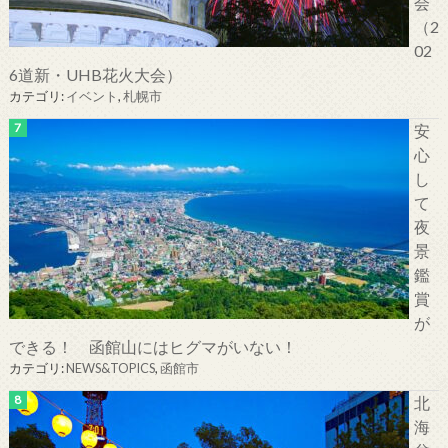
会
（2
02
6道新・UHB花火大会）
カテゴリ:
イベント
,
札幌市
安
心
し
て
夜
景
鑑
賞
が
できる！ 函館山にはヒグマがいない！
カテゴリ:
NEWS&TOPICS
,
函館市
北
海