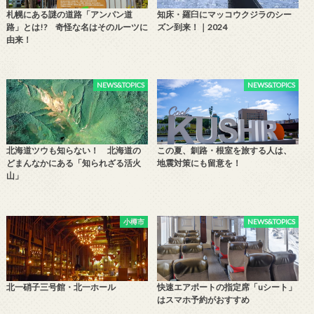
札幌にある謎の道路「アンパン道
知床・羅臼にマッコウクジラのシー
路」とは!? 奇怪な名はそのルーツに
ズン到来！｜2024
由来！
NEWS&TOPICS
NEWS&TOPICS
北海道ツウも知らない！ 北海道の
この夏、釧路・根室を旅する人は、
どまんなかにある「知られざる活火
地震対策にも留意を！
山」
小樽市
NEWS&TOPICS
北一硝子三号館・北一ホール
快速エアポートの指定席「uシート」
はスマホ予約がおすすめ