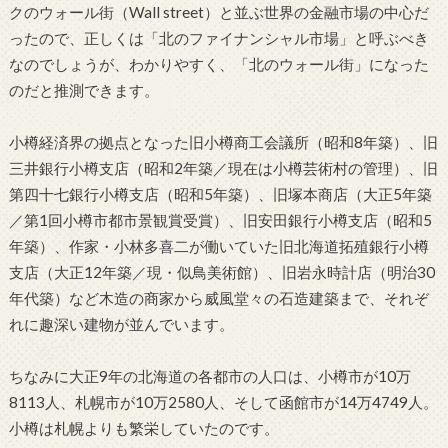
クのウォール街（Wall street）と並ぶ世界の金融市場の中心だ
ったので、正しくは「北のファイナンシャル市場」と呼ぶべき
なのでしょうが、わかりやすく、「北のウォール街」になった
のだと推測できます。
小樽経済界の拠点となった旧小樽商工会議所（昭和8年築）、旧
三井銀行小樽支店（昭和2年築／現在は小樽芸術村の管理）、旧
第四十七銀行小樽支店（昭和5年築）、旧塚本商店（大正5年築
／第1回小樽市都市景観賞受賞）、旧安田銀行小樽支店（昭和5
年築）、作家・小林多喜二が働いていた旧北海道拓殖銀行小樽
支店（大正12年築／現・似鳥美術館）、旧岩永時計店（明治30
年代築）など木造の商家から威風堂々の石造建築まで、それぞ
れに趣深い建物が並んでいます。
ちなみに大正9年の北海道の各都市の人口は、小樽市が10万
8113人、札幌市が10万2580人、そして函館市が14万4749人。
小樽は札幌よりも繁栄していたのです。