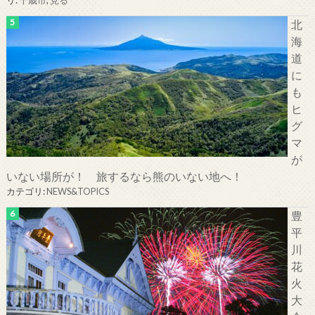
リ:
千歳市
,
見る
北
海
道
に
も
ヒ
グ
マ
が
いない場所が！ 旅するなら熊のいない地へ！
カテゴリ:
NEWS&TOPICS
豊
平
川
花
火
大