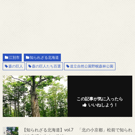
江別市
知られざる北海道
森の巨人
森の巨人たち百選
道立自然公園野幌森林公園
この記事が気に入ったら
いいねしよう！
【知られざる北海道】vol.7 「北の小京都」松前で知られ