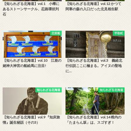
【知られざる北海道】vol.1 小樽に
【知られざる北海道】vol.12 かつて
あるストーンサークル、忍路環状列
阿寒の森の入口だった北見相生駅
石
北前船
平取町
【知られざる北海道】vol.10 江差の
【知られざる北海道】vol.3 義経北
姥神大神宮の船絵馬に注目!
行伝説ここに極まる。アイヌの聖地
に…
知られざる北海道
知られざる北海道
【知られざる北海道】vol.9 『知床旅
【知られざる北海道】vol.14 稚内の
情』誕生秘話（その3）
「たまらん坂」は、スゴすぎ！