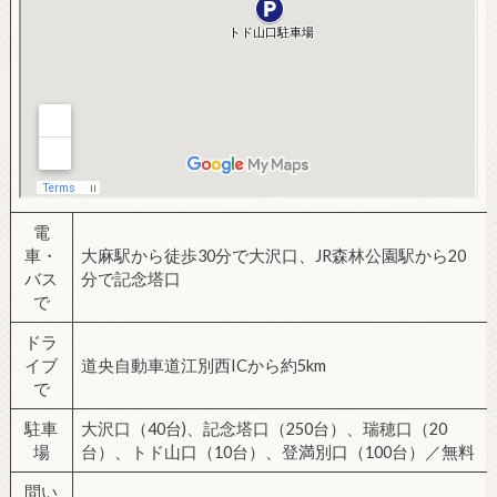
電
車・
大麻駅から徒歩30分で大沢口、JR森林公園駅から20
バス
分で記念塔口
で
ドラ
イブ
道央自動車道江別西ICから約5km
で
駐車
大沢口（40台)、記念塔口（250台）、瑞穂口（20
場
台）、トド山口（10台）、登満別口（100台）／無料
問い