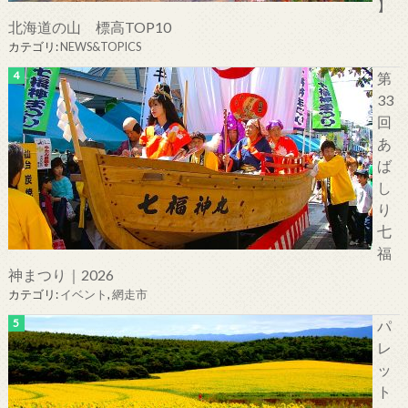
】
北海道の山 標高TOP10
カテゴリ:
NEWS&TOPICS
第
33
回
あ
ば
し
り
七
福
神まつり｜2026
カテゴリ:
イベント
,
網走市
パ
レ
ッ
ト