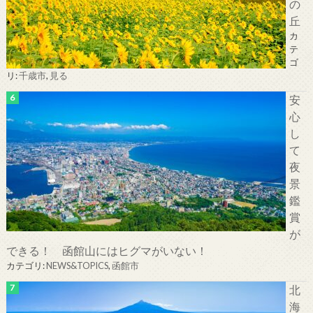
の
丘
カ
テ
ゴ
リ:
千歳市
,
見る
安
心
し
て
夜
景
鑑
賞
が
できる！ 函館山にはヒグマがいない！
カテゴリ:
NEWS&TOPICS
,
函館市
北
海