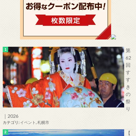
第
62
回
す
す
き
の
祭
り
｜2026
カテゴリ:
イベント
,
札幌市
【