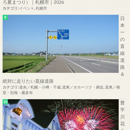
ろ夏まつり）｜札幌市｜2026
カテゴリ:
イベント
,
札幌市
日
本
一
の
直
線
道
路
＆
絶対に走りたい直線道路
カテゴリ:
道央／札幌・小樽・千歳
,
道東／オホーツク・網走
,
道東／根
室・別海・霧多布
豊
平
川
花