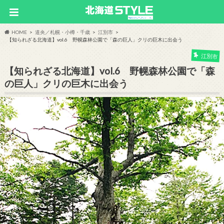
HOME
道央／札幌・小樽・千歳
江別市
【知られざる北海道】vol.6 野幌森林公園で「森の巨人」クリの巨木に出会う
江別市
【知られざる北海道】vol.6 野幌森林公園で「森
の巨人」クリの巨木に出会う