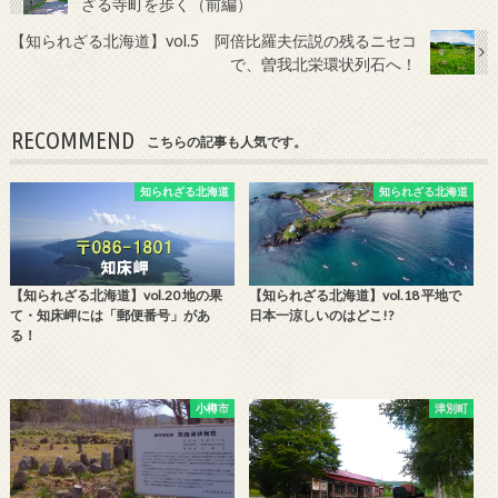
ざる寺町を歩く（前編）
【知られざる北海道】vol.5 阿倍比羅夫伝説の残るニセコ
で、曽我北栄環状列石へ！
RECOMMEND
こちらの記事も人気です。
知られざる北海道
知られざる北海道
【知られざる北海道】vol.20 地の果
【知られざる北海道】vol.18 平地で
て・知床岬には「郵便番号」があ
日本一涼しいのはどこ!?
る！
小樽市
津別町