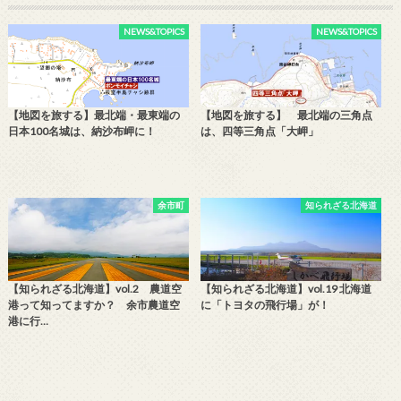
NEWS&TOPICS
NEWS&TOPICS
【地図を旅する】最北端・最東端の
【地図を旅する】 最北端の三角点
日本100名城は、納沙布岬に！
は、四等三角点「大岬」
余市町
知られざる北海道
【知られざる北海道】vol.2 農道空
【知られざる北海道】vol.19 北海道
港って知ってますか？ 余市農道空
に「トヨタの飛行場」が！
港に行…