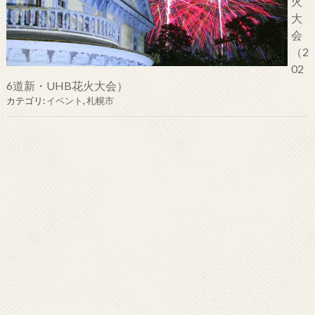
火
大
会
（2
02
6道新・UHB花火大会）
カテゴリ:
イベント
,
札幌市