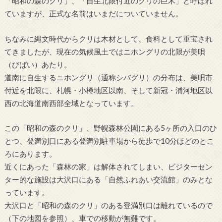
「昭和の森のクリ」、「自生北限付近のクリの巨木」と呼ばれ
ていますが、正式な名前はいまだについていません。
ちなみに縄文時代からクリは木材として、食料として重宝され
てきましたが、現在の気候風土ではニホングリの北限が美唄
（びばい）あたり。
道南に自生するニホングリ（通称シバグリ）の分布は、美唄市
付近を北限に、札幌・小樽地区以南、そして新冠・浦河地区以
西の北海道南西部全域となっています。
この「昭和の森のクリ」、野幌森林公園にある5ヶ所の入口のひ
とつ、登満別口にある登満別駐車場から徒歩で10分ほどのとこ
ろにあります。
近くにあった「森林の家」は解体されてしまい、ビジターセン
ター的な施設は大沢口にある「自然ふれあい交流館」のみとな
っています。
大沢口と「昭和の森のクリ」のある登満別口は離れているので
（下の地図を参照）、車での移動が無難です。