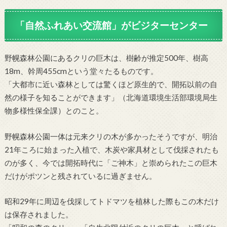
「自然ふれあい交流館」がビジターセンター
野幌森林公園にあるクリの巨木は、樹齢が推定500年、樹高
18m、幹周455cmという堂々たるものです。
「大都市に近い森林としては驚くほど原生的で、開拓以前の自
然の様子を知ることができます」（北海道環境生活部環境局生
物多様性保全課）とのこと。
野幌森林公園一体は元来クリの木が多かったそうですが、明治
21年ころに始まった入植で、木炭や家具材として伐採されたも
のが多く、今では開拓時代に「ご神木」と崇められたこの巨木
だけがポツンと残されているに過ぎません。
昭和29年に周辺を伐採してトドマツを植林した際もこの木だけ
は保存されました。