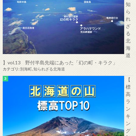
知
ら
れ
ざ
る
北
海
道
】vol.13 野付半島先端にあった「幻の町・キラク」
カテゴリ:
別海町
,
知られざる北海道
【
標
高
ラ
ン
キ
ン
グ