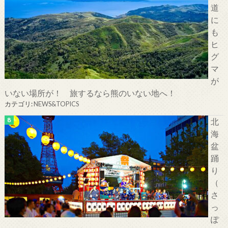
道
に
も
ヒ
グ
マ
が
いない場所が！ 旅するなら熊のいない地へ！
カテゴリ:
NEWS&TOPICS
北
海
盆
踊
り
（
さ
っ
ぽ