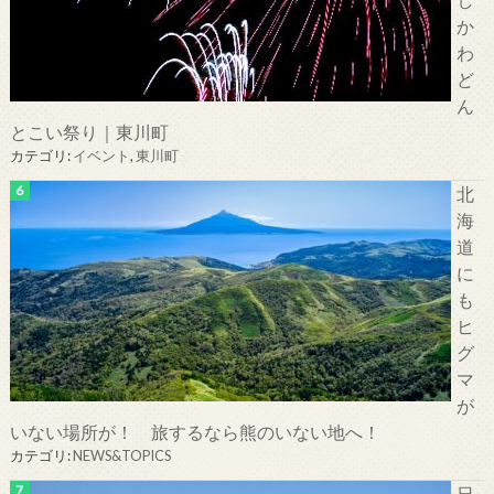
か
わ
ど
ん
とこい祭り｜東川町
カテゴリ:
イベント
,
東川町
北
海
道
に
も
ヒ
グ
マ
が
いない場所が！ 旅するなら熊のいない地へ！
カテゴリ:
NEWS&TOPICS
日