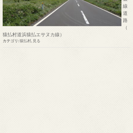
線
道
路
（
猿払村道浜猿払エサヌカ線）
カテゴリ:
猿払村
,
見る