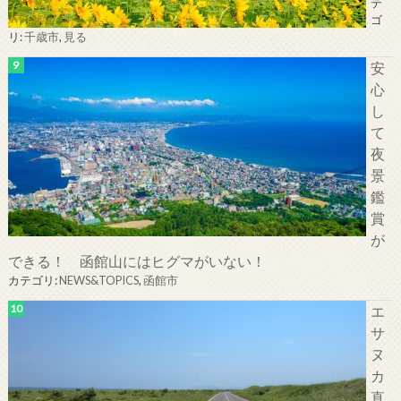
テ
ゴ
リ:
千歳市
,
見る
安
心
し
て
夜
景
鑑
賞
が
できる！ 函館山にはヒグマがいない！
カテゴリ:
NEWS&TOPICS
,
函館市
エ
サ
ヌ
カ
直