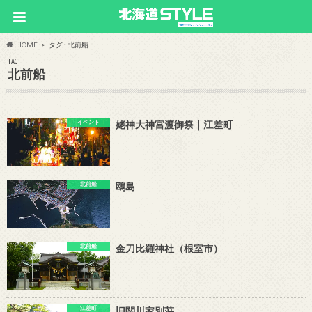
HOME
タグ : 北前船
TAG
北前船
イベント
姥神大神宮渡御祭｜江差町
北前船
鴎島
北前船
金刀比羅神社（根室市）
江差町
旧関川家別荘