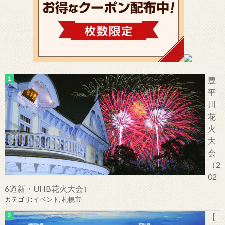
豊
平
川
花
火
大
会
（2
02
6道新・UHB花火大会）
カテゴリ:
イベント
,
札幌市
【