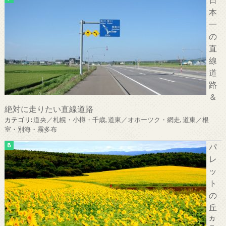
本
一
の
直
線
道
路
＆
絶対に走りたい直線道路
カテゴリ:
道央／札幌・小樽・千歳
,
道東／オホーツク・網走
,
道東／根
室・別海・霧多布
パ
レ
ッ
ト
の
丘
カ