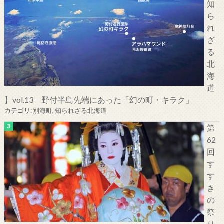
知
ら
れ
ざ
る
北
海
道
】vol.13 野付半島先端にあった「幻の町・キラク」
カテゴリ:
別海町
,
知られざる北海道
第
62
回
す
す
き
の
祭
り