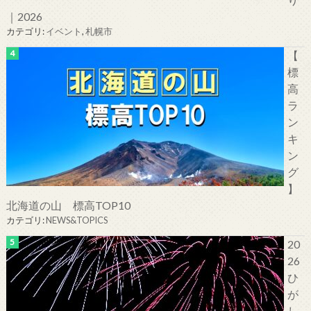
｜2026
カテゴリ:
イベント
,
札幌市
【
標
高
ラ
ン
キ
ン
グ
】
北海道の山 標高TOP10
カテゴリ:
NEWS&TOPICS
20
26
ひ
が
し