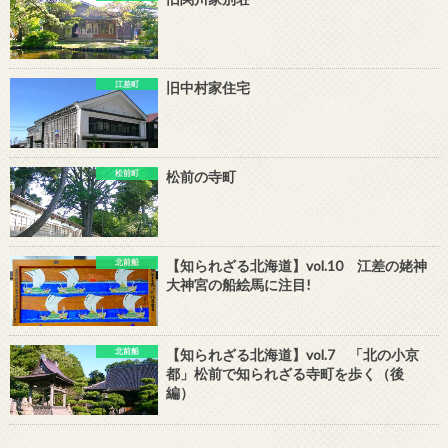
江差町
旧中村家住宅
松前町
松前の寺町
北前船
【知られざる北海道】vol.10 江差の姥神
大神宮の船絵馬に注目!
北前船
【知られざる北海道】vol.7 「北の小京
都」松前で知られざる寺町を歩く（後
編）