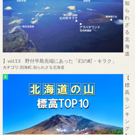
知
ら
れ
ざ
る
北
海
道
】vol.13 野付半島先端にあった「幻の町・キラク」
カテゴリ:
別海町
,
知られざる北海道
【
標
高
ラ
ン
キ
ン
グ