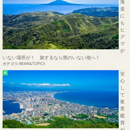
海
道
に
も
ヒ
グ
マ
が
いない場所が！ 旅するなら熊のいない地へ！
カテゴリ:
NEWS&TOPICS
安
心
し
て
夜
景
鑑
賞
が