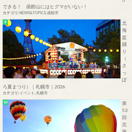
できる！ 函館山にはヒグマがいない！
カテゴリ:
NEWS&TOPICS
,
函館市
北
海
盆
踊
り
（
さ
っ
ぽ
ろ夏まつり）｜札幌市｜2026
カテゴリ:
イベント
,
札幌市
第
53
回
北
海