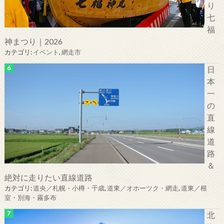
り
七
福
神まつり｜2026
カテゴリ:
イベント
,
網走市
日
本
一
の
直
線
道
路
＆
絶対に走りたい直線道路
カテゴリ:
道央／札幌・小樽・千歳
,
道東／オホーツク・網走
,
道東／根
室・別海・霧多布
北