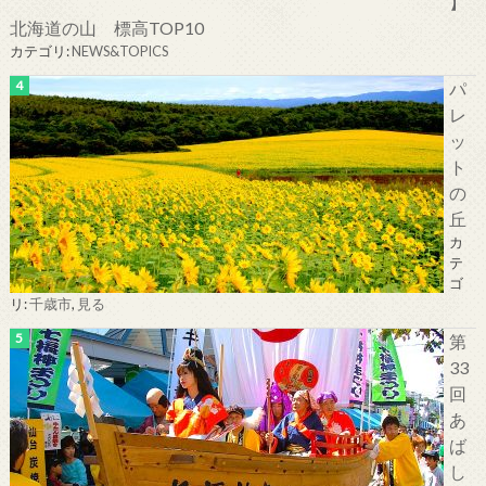
】
北海道の山 標高TOP10
カテゴリ:
NEWS&TOPICS
パ
レ
ッ
ト
の
丘
カ
テ
ゴ
リ:
千歳市
,
見る
第
33
回
あ
ば
し