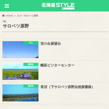
HOME
タグ : サロベツ原野
TAG
サロベツ原野
見る
宮の台展望台
幌延町
幌延ビジターセンター
幌延町
長沼（下サロベツ原野自然探勝路）