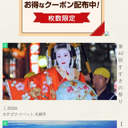
第
62
回
す
す
き
の
祭
り
｜2026
カテゴリ:
イベント
,
札幌市
【