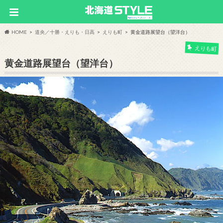
HOME
道央／十勝・えりも・日高
えりも町
黄金道路展望台（望洋台）
えりも町
黄金道路展望台（望洋台）