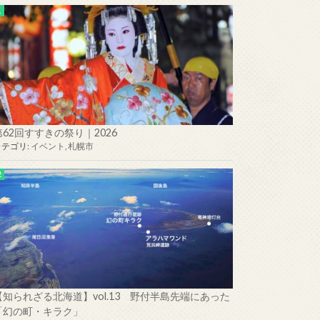
第62回すすきの祭り｜2026
カテゴリ:
イベント
,
札幌市
【知られざる北海道】vol.13 野付半島先端にあった
「幻の町・キラク」