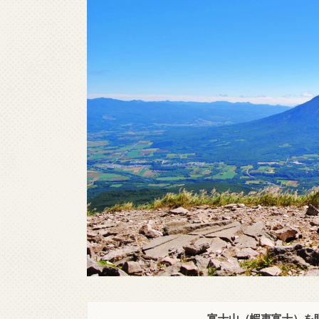
富士山（蝦夷富士）を