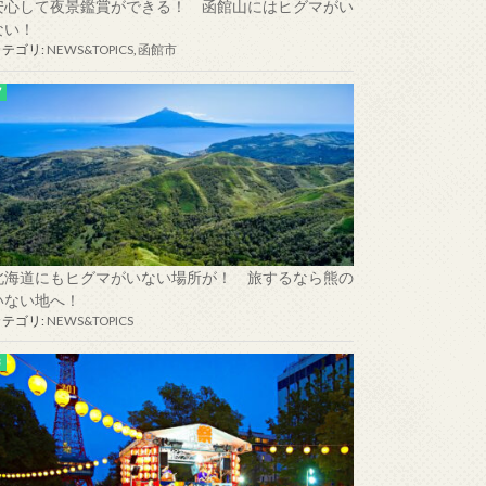
安心して夜景鑑賞ができる！ 函館山にはヒグマがい
ない！
カテゴリ:
NEWS&TOPICS
,
函館市
北海道にもヒグマがいない場所が！ 旅するなら熊の
いない地へ！
カテゴリ:
NEWS&TOPICS