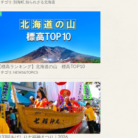
カテゴリ:
別海町
,
知られざる北海道
【標高ランキング】北海道の山 標高TOP10
カテゴリ:
NEWS&TOPICS
第33回あばしり七福神まつり｜2026