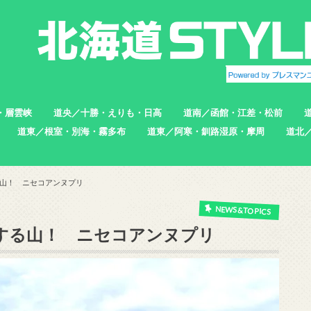
・層雲峡
道央／十勝・えりも・日高
道南／函館・江差・松前
道東／根室・別海・霧多布
道東／阿寒・釧路湿原・摩周
道北
帯広市
えりも町
新ひだか町
足寄町
函館市
北斗市
七飯町
松前町
江差町
上ノ国町
根室市
中標津町
標津町
別海町
厚岸町
浜中町
釧路市
弟子屈町
標茶町
稚内
猿払
浜頓
中頓
枝幸
羽幌
苫前
山！ ニセコアンヌプリ
NEWS&TOPICS
する山！ ニセコアンヌプリ