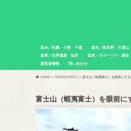
道央／札幌・小樽・千歳
道央／富良野・大雪山
道東／世界遺産・知床
道東／オホーツク・網走
札幌市
小樽市
石狩市
北広島市
恵庭市
千歳市
苫小牧市
中富良野町
東川町
沼田町
幌加内町
増毛町
運営者情報
問い合わせ
羅臼町
斜里町
網走市
雄武町
小清水町
津別町
清里町
HOME
NEWS&TOPICS
富士山（蝦夷富士）を眼前にする
富士山（蝦夷富士）を眼前に