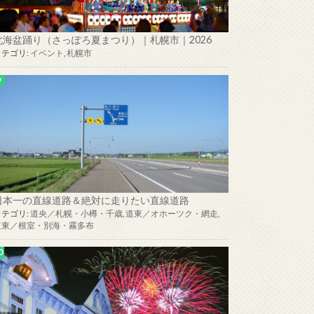
北海盆踊り（さっぽろ夏まつり）｜札幌市｜2026
カテゴリ:
イベント
,
札幌市
日本一の直線道路＆絶対に走りたい直線道路
カテゴリ:
道央／札幌・小樽・千歳
,
道東／オホーツク・網走
,
道東／根室・別海・霧多布