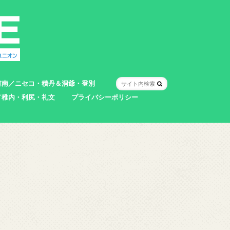
道南／ニセコ・積丹＆洞爺・登別
／稚内・利尻・礼文
プライバシーポリシー
室蘭市
登別市
洞爺湖町
真狩村
共和町
壮瞥町
積丹町
神恵内村
市
村
別町
別町
町
町
町