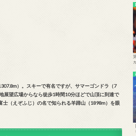
07.8m）。スキーで有名ですが、サマーゴンドラ（7
台地展望広場からなら徒歩1時間10分ほどで山頂に到達で
富士（えぞふじ）の名で知られる羊蹄山（1898m）を眼