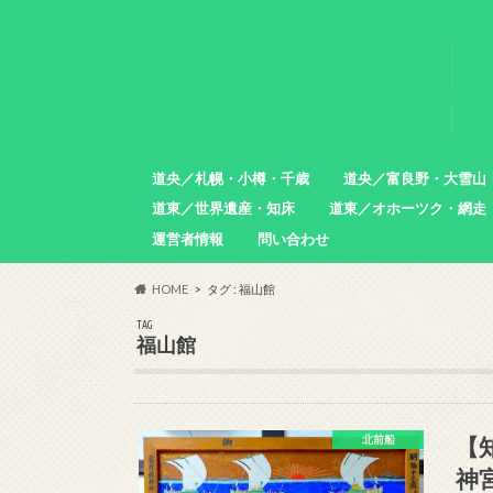
道央／札幌・小樽・千歳
道央／富良野・大雪山
道東／世界遺産・知床
道東／オホーツク・網走
札幌市
小樽市
石狩市
北広島市
恵庭市
千歳市
苫小牧市
中富良野町
東川町
沼田町
幌加内町
増毛町
運営者情報
問い合わせ
羅臼町
斜里町
網走市
雄武町
小清水町
津別町
清里町
HOME
タグ : 福山館
TAG
福山館
【
北前船
神