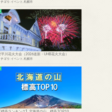
カテゴリ:
イベント
,
札幌市
豊平川花火大会（2026道新・UHB花火大会）
カテゴリ:
イベント
,
札幌市
【標高ランキング】北海道の山 標高TOP10