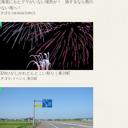
北海道にもヒグマがいない場所が！ 旅するなら熊の
いない地へ！
カテゴリ:
NEWS&TOPICS
2026ひがしかわどんとこい祭り｜東川町
カテゴリ:
イベント
,
東川町