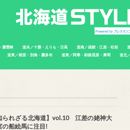
・層雲峡
道央／十勝・えりも・日高
道南／函館・江差・松前
道東／根室・別海・霧多布
道東／阿寒・釧路湿原・摩周
道北
帯広市
えりも町
新ひだか町
足寄町
函館市
北斗市
七飯町
松前町
江差町
上ノ国町
根室市
中標津町
標津町
別海町
厚岸町
浜中町
釧路市
弟子屈町
標茶町
稚内
猿払
浜頓
中頓
枝幸
羽幌
苫前
知られざる北海道】vol.10 江差の姥神大
宮の船絵馬に注目!