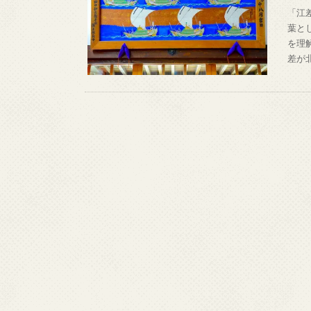
「江
葉と
を理
差が