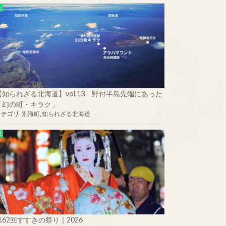
【知られざる北海道】vol.13 野付半島先端にあった
「幻の町・キラク」
カテゴリ:
別海町
,
知られざる北海道
第62回すすきの祭り｜2026