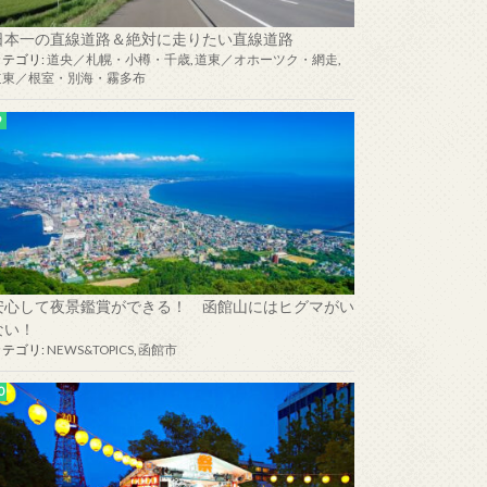
日本一の直線道路＆絶対に走りたい直線道路
カテゴリ:
道央／札幌・小樽・千歳
,
道東／オホーツク・網走
,
道東／根室・別海・霧多布
安心して夜景鑑賞ができる！ 函館山にはヒグマがい
ない！
カテゴリ:
NEWS&TOPICS
,
函館市