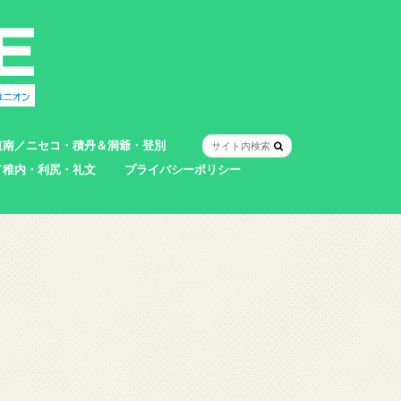
道南／ニセコ・積丹＆洞爺・登別
／稚内・利尻・礼文
プライバシーポリシー
室蘭市
登別市
洞爺湖町
真狩村
共和町
壮瞥町
積丹町
神恵内村
市
村
別町
別町
町
町
町