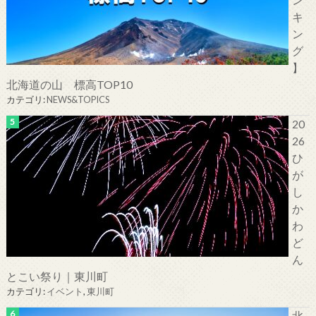
キ
ン
グ
】
北海道の山 標高TOP10
カテゴリ:
NEWS&TOPICS
20
26
ひ
が
し
か
わ
ど
ん
とこい祭り｜東川町
カテゴリ:
イベント
,
東川町
北