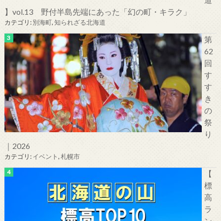
】vol.13 野付半島先端にあった「幻の町・キラク」
カテゴリ:
別海町
,
知られざる北海道
第
62
回
す
す
き
の
祭
り
｜2026
カテゴリ:
イベント
,
札幌市
【
標
高
ラ
ン