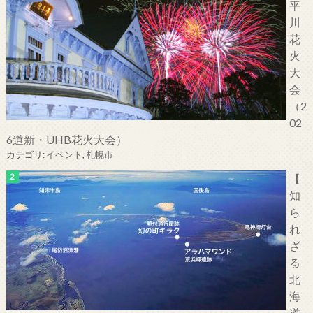
平
川
花
火
大
会
（2
02
6道新・UHB花火大会）
カテゴリ:
イベント
,
札幌市
【
知
ら
れ
ざ
る
北
海
道