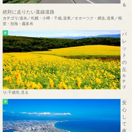
＆
絶対に走りたい直線道路
カテゴリ:
道央／札幌・小樽・千歳
,
道東／オホーツク・網走
,
道東／根
室・別海・霧多布
パ
レ
ッ
ト
の
丘
カ
テ
ゴ
リ:
千歳市
,
見る
安
心
し
て
夜