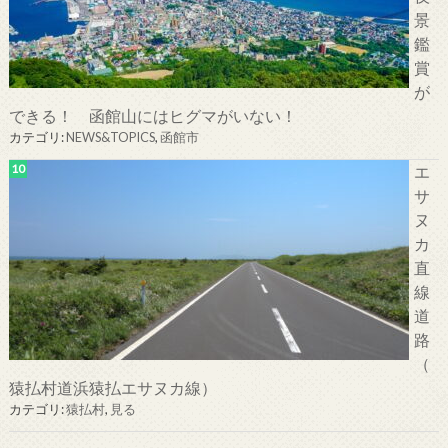
景
鑑
賞
が
できる！ 函館山にはヒグマがいない！
カテゴリ:
NEWS&TOPICS
,
函館市
エ
サ
ヌ
カ
直
線
道
路
（
猿払村道浜猿払エサヌカ線）
カテゴリ:
猿払村
,
見る