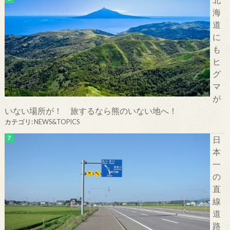
海
道
に
も
ヒ
グ
マ
が
いない場所が！ 旅するなら熊のいない地へ！
カテゴリ:
NEWS&TOPICS
日
本
一
の
直
線
道
路