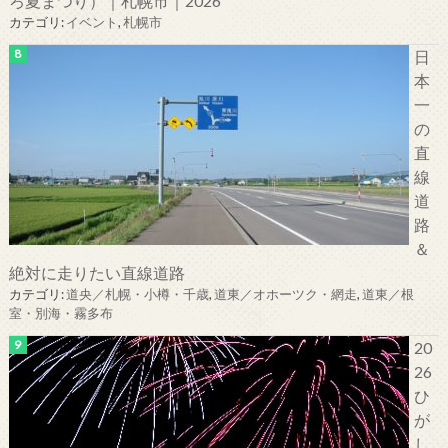
ろ夏まつり）｜札幌市｜2026
カテゴリ:
イベント
,
札幌市
日
本
一
の
直
線
道
路
＆
絶対に走りたい直線道路
カテゴリ:
道央／札幌・小樽・千歳
,
道東／オホーツク・網走
,
道東／根
室・別海・霧多布
20
26
ひ
が
し