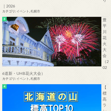
｜2026
カテゴリ:
イベント
,
札幌市
豊
平
川
花
火
大
会
（2
02
6道新・UHB花火大会）
カテゴリ:
イベント
,
札幌市
【
標
高
ラ
ン