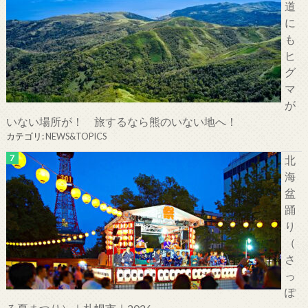
道
に
も
ヒ
グ
マ
が
いない場所が！ 旅するなら熊のいない地へ！
カテゴリ:
NEWS&TOPICS
北
海
盆
踊
り
（
さ
っ
ぽ