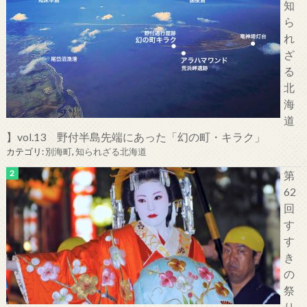
知
ら
れ
ざ
る
北
海
道
】vol.13 野付半島先端にあった「幻の町・キラク」
カテゴリ:
別海町
,
知られざる北海道
第
62
回
す
す
き
の
祭
り