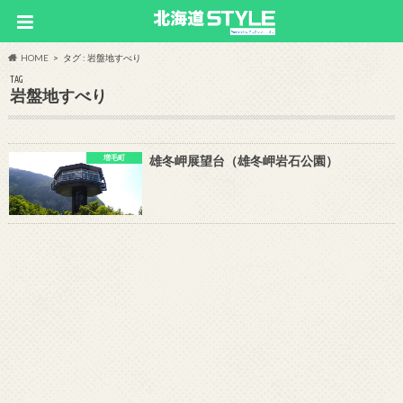
HOME
タグ : 岩盤地すべり
TAG
岩盤地すべり
増毛町
雄冬岬展望台（雄冬岬岩石公園）