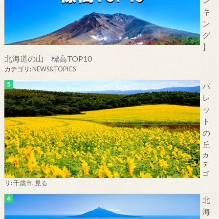
キ
ン
グ
】
北海道の山 標高TOP10
カテゴリ:
NEWS&TOPICS
パ
レ
ッ
ト
の
丘
カ
テ
ゴ
リ:
千歳市
,
見る
北
海