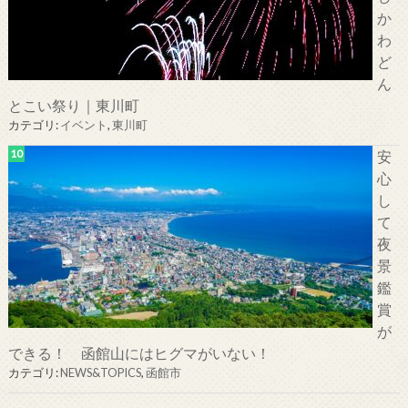
か
わ
ど
ん
とこい祭り｜東川町
カテゴリ:
イベント
,
東川町
安
心
し
て
夜
景
鑑
賞
が
できる！ 函館山にはヒグマがいない！
カテゴリ:
NEWS&TOPICS
,
函館市