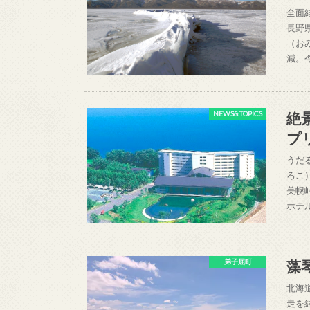
全面
長野
（お
減。
絶
NEWS&TOPICS
プ
うだ
ろこ
美幌
ホテ
藻
弟子屈町
北海
走を