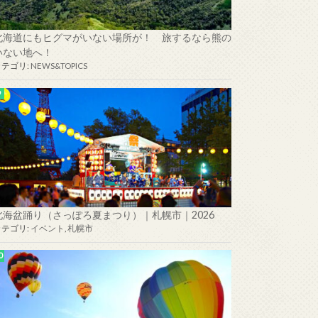
北海道にもヒグマがいない場所が！ 旅するなら熊の
いない地へ！
カテゴリ:
NEWS&TOPICS
北海盆踊り（さっぽろ夏まつり）｜札幌市｜2026
カテゴリ:
イベント
,
札幌市