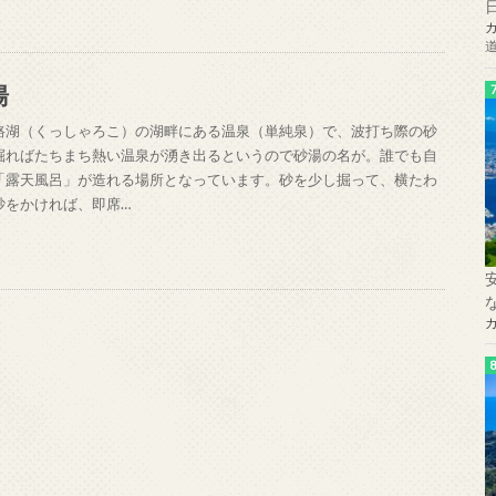
湯
路湖（くっしゃろこ）の湖畔にある温泉（単純泉）で、波打ち際の砂
掘ればたちまち熱い温泉が湧き出るというので砂湯の名が。誰でも自
「露天風呂」が造れる場所となっています。砂を少し掘って、横たわ
砂をかければ、即席…