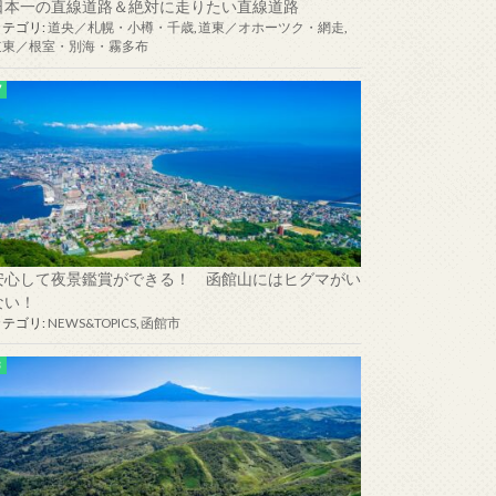
日本一の直線道路＆絶対に走りたい直線道路
カテゴリ:
道央／札幌・小樽・千歳
,
道東／オホーツク・網走
,
道東／根室・別海・霧多布
安心して夜景鑑賞ができる！ 函館山にはヒグマがい
ない！
カテゴリ:
NEWS&TOPICS
,
函館市