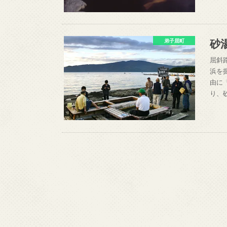
砂
弟子屈町
屈斜
浜を
由に
り、