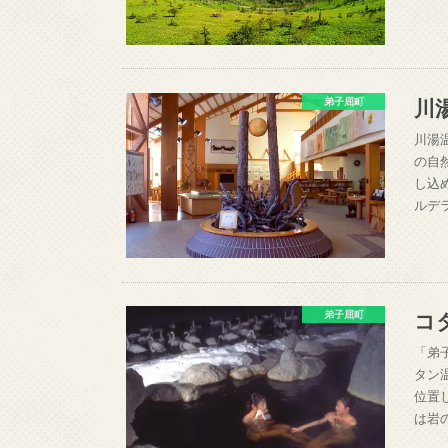
川
弟子屈町
川湯
の自
し込
ルデラ
コ
弟子屈町
「弟
タン
位置
は岩