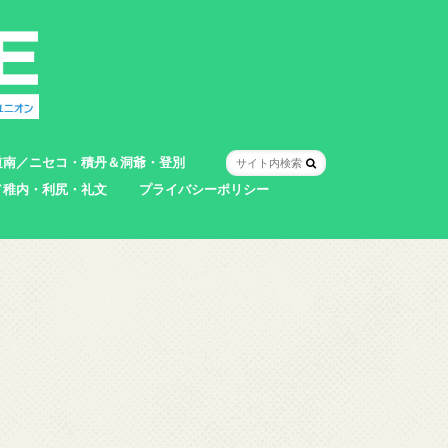
道南／ニセコ・積丹＆洞爺・登別
／稚内・利尻・礼文
プライバシーポリシー
室蘭市
登別市
洞爺湖町
真狩村
共和町
壮瞥町
積丹町
神恵内村
市
村
別町
別町
町
町
町