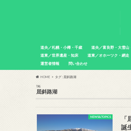
道央／札幌・小樽・千歳
道央／富良野・大雪山
道東／世界遺産・知床
道東／オホーツク・網走
札幌市
小樽市
石狩市
北広島市
恵庭市
千歳市
苫小牧市
中富良野町
東川町
沼田町
幌加内町
増毛町
運営者情報
問い合わせ
羅臼町
斜里町
網走市
雄武町
小清水町
津別町
清里町
HOME
タグ : 屈斜路湖
TAG
屈斜路湖
「
NEWS&TOPICS
誕