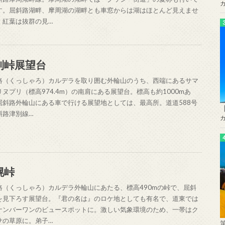
す。屈斜路湖畔、摩周湖の湖畔とも車窓からは湖はほとんど見えませ
、紅葉は抜群の見…
別峠展望台
路（くっしゃろ）カルデラを取り囲む外輪山のうち、西端にあるサマ
リヌプリ（標高974.4m）の南肩にある展望台。標高も約1000mあ
屈斜路外輪山にある車で行ける展望地としては、最高所。道道588号
斜路津別線…
幌峠
路（くっしゃろ）カルデラ外輪山にあたる、標高490mの峠で、屈斜
を見下ろす展望台。『君の名は』のロケ地としても有名で、道東では
ナンバーワンのビュースポットに。激しい気象環境のため、一帯はク
サの草原に。弟子…