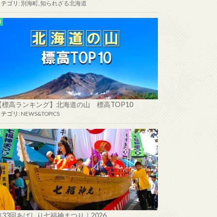
カテゴリ:
別海町
,
知られざる北海道
【標高ランキング】北海道の山 標高TOP10
カテゴリ:
NEWS&TOPICS
第33回あばしり七福神まつり｜2026