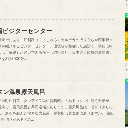
湯ビジターセンター
温泉街にあり、屈斜路（くっしゃろ）カルデラの成り立ちや四季折々
然を紹介するビジターセンター。環境省が整備した施設で、事前に申
めば、解説もお願いできるから心強い限り。日本最大規模の屈斜路カ
を3万5000分…
タン温泉露天風呂
子屈町屈斜路コタンアイヌ民俗資料館」のあるコタンに湧く温泉がコ
温泉で、露天風呂と共同浴場があります。露天風呂は、湖ぎりぎりに
し、庭石を組んだ簡素な岩風呂。脱衣所は男女別にありますが、湯船
の仕切りがあるのみ…