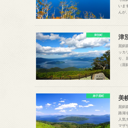
いま
んが
津
津別町
屈斜
ッカ
り、
（屈
美
弟子屈町
屈斜
路湖
人気
マザ