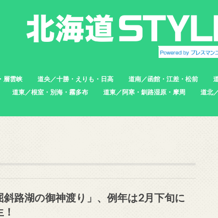
・層雲峡
道央／十勝・えりも・日高
道南／函館・江差・松前
道東／根室・別海・霧多布
道東／阿寒・釧路湿原・摩周
道北
帯広市
えりも町
新ひだか町
足寄町
函館市
北斗市
七飯町
松前町
江差町
上ノ国町
根室市
中標津町
標津町
別海町
厚岸町
浜中町
釧路市
弟子屈町
標茶町
稚内
猿払
浜頓
中頓
枝幸
羽幌
苫前
屈斜路湖の御神渡り」、例年は2月下旬に
生！