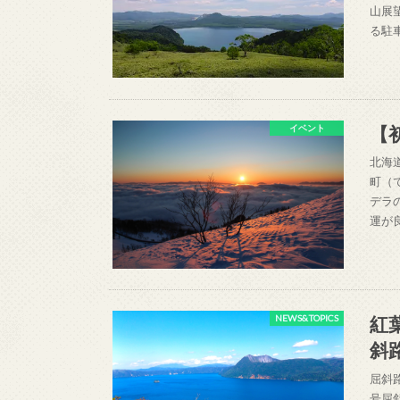
山展
る駐
【
イベント
北海
町（
デラ
運が
紅
NEWS&TOPICS
斜
屈斜
号屈