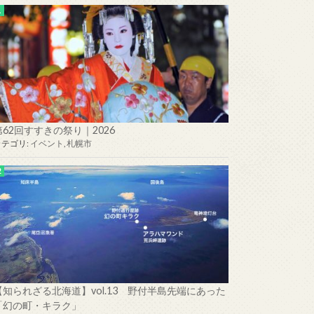
第62回すすきの祭り｜2026
カテゴリ:
イベント
,
札幌市
【知られざる北海道】vol.13 野付半島先端にあった
「幻の町・キラク」