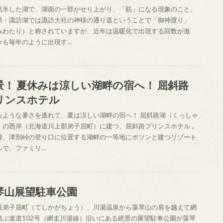
結氷した湖で、湖面の一部がせり上がり、「筋」になる現象のこと。
県・諏訪湖では諏訪大社の神様の通り道ということで「御神渡り」
みわたり）と称されていますが、近年は温暖化で出現する回数が激
今も毎年のように出現す…
景！ 夏休みは涼しい湖畔の宿へ！ 屈斜路
リンスホテル
るような暑さを逃れて、夏は涼しい湖畔の宿へ！ 屈斜路湖（くっしゃ
）の西岸（北海道川上郡弟子屈町）に建つ、屈斜路プリンスホテル 。
峠、津別峠の登り口に位置する湖畔の一等地にポツンと建つリゾート
ルで、ファミリ…
琴山展望駐車公園
道弟子屈町（てしかがちょう）、川湯温泉から藻琴山の肩を越えて網
結ぶ道道102号（網走川湯線）沿いにある絶景の展望駐車公園が藻琴