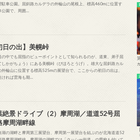
望駐車公園。屈斜路カルデラの外輪山の尾根上、標高460mに位置す
車公園で、周囲…
初日の出】美幌峠
道の中でも屈指のビューポイントとして知られるのが、道東、弟子屈
てしかがちょう）にある美幌峠（びほろとうげ）。雄大な屈斜路カル
の外輪山に位置する標高525mの展望台で、ここからの初日の出は、
良ければ雲海も期…
葉絶景ドライブ（2）摩周湖／道道52号屈
路摩周湖畔線
路湖の湖畔と摩周第三展望台、摩周第一展望台を結ぶのが北海道道52
斜路摩周湖畔線。摩周湖の湖畔では「クッシー街道」の愛称も付いて