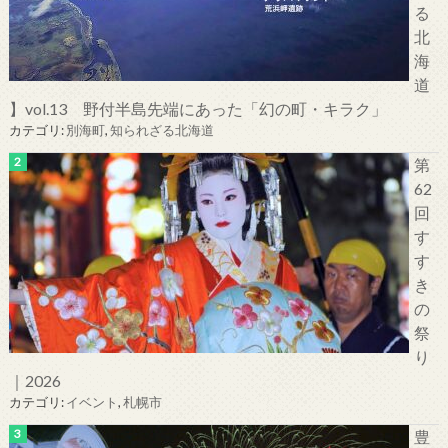
る
北
海
道
】vol.13 野付半島先端にあった「幻の町・キラク」
カテゴリ:
別海町
,
知られざる北海道
第
62
回
す
す
き
の
祭
り
｜2026
カテゴリ:
イベント
,
札幌市
豊