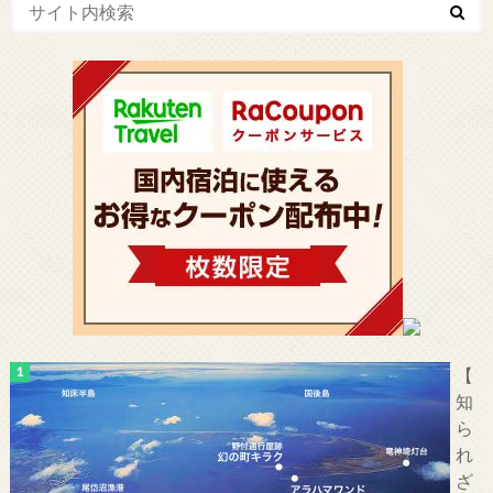
【
知
ら
れ
ざ