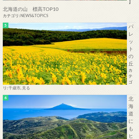
】
北海道の山 標高TOP10
カテゴリ:
NEWS&TOPICS
パ
レ
ッ
ト
の
丘
カ
テ
ゴ
リ:
千歳市
,
見る
北
海
道
に
も
ヒ