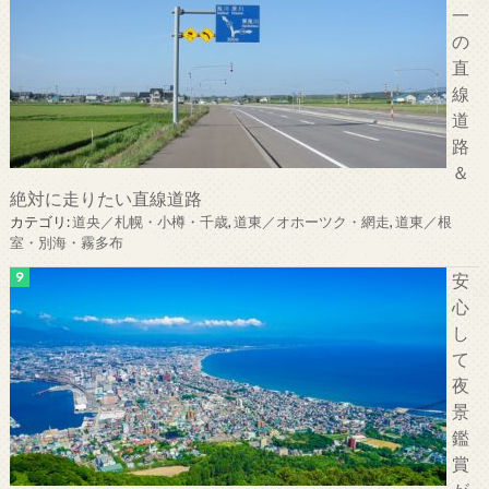
一
の
直
線
道
路
＆
絶対に走りたい直線道路
カテゴリ:
道央／札幌・小樽・千歳
,
道東／オホーツク・網走
,
道東／根
室・別海・霧多布
安
心
し
て
夜
景
鑑
賞