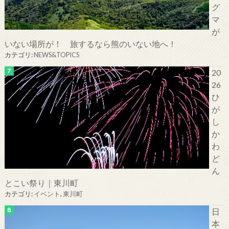
グ
マ
が
いない場所が！ 旅するなら熊のいない地へ！
カテゴリ:
NEWS&TOPICS
20
26
ひ
が
し
か
わ
ど
ん
とこい祭り｜東川町
カテゴリ:
イベント
,
東川町
日
本