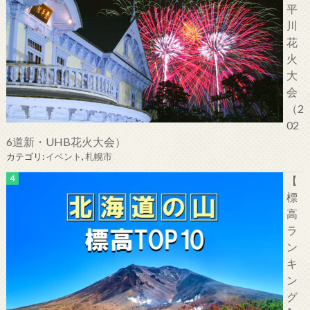
平
川
花
火
大
会
（2
02
6道新・UHB花火大会）
カテゴリ:
イベント
,
札幌市
【
標
高
ラ
ン
キ
ン
グ