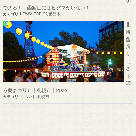
が
できる！ 函館山にはヒグマがいない！
カテゴリ:
NEWS&TOPICS
,
函館市
北
海
盆
踊
り
（
さ
っ
ぽ
ろ夏まつり）｜札幌市｜2026
カテゴリ:
イベント
,
札幌市